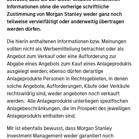
hardware, AI, manufacturing, real-world data and
Informationen ohne die vorherige schriftliche
customer integration. Longer-term value may
Zustimmung von Morgan Stanley weder ganz noch
depend more on intelligence, software and fleet
teilweise vervielfältigt oder anderweitig übertragen
learning. Jerry Pang and Rose Kim examine how
werden dürfen.
China’s humanoid robots are beginning to move
from televised spectacles to manufacturing and
Die hierin enthaltenen Informationen bzw. Meinungen
commercial roles.
05-AUG-2026
sollten nicht als Werbemitteilung betrachtet oder als
Angebot zum Verkauf oder eine Aufforderung zur
Abgabe eines Angebots zum Kauf eines Anlageprodukts
ausgelegt werden; ebenso dürfen derartige
Anlageprodukte Personen in Rechtsgebieten, in denen
solche Angebote, Aufforderungen, Käufe oder Verkäufe
rechtswidrig sind, weder angeboten noch verkauft
werden. Alle Anlageprodukte unterliegen spezifischen
Anlagebeschränkungen, die im Prospekt des jeweiligen
Anlageprodukts enthalten sind.
Mir ist ebenfalls bewusst, dass Morgan Stanley
Investment Management weder garantiert noch
VIERTELJÄHRLICH