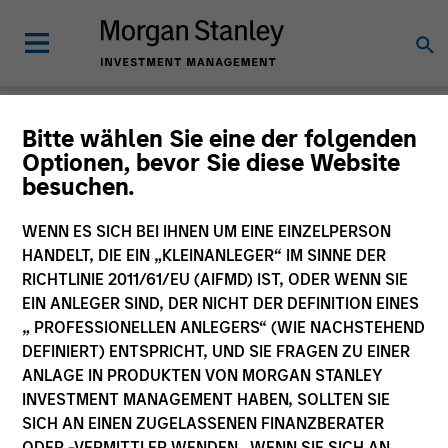
Einblicke
Bitte wählen Sie eine der folgenden
Optionen, bevor Sie diese Website
besuchen.
WENN ES SICH BEI IHNEN UM EINE EINZELPERSON
HANDELT, DIE EIN „KLEINANLEGER“ IM SINNE DER
Alle
RICHTLINIE 2011/61/EU (AIFMD) IST, ODER WENN SIE
EIN ANLEGER SIND, DER NICHT DER DEFINITION EINES
„ PROFESSIONELLEN ANLEGERS“ (WIE NACHSTEHEND
DEFINIERT) ENTSPRICHT, UND SIE FRAGEN ZU EINER
ANLAGE IN PRODUKTEN VON MORGAN STANLEY
364
of
364
Ergebnissen
Filters
INVESTMENT MANAGEMENT HABEN, SOLLTEN SIE
SICH AN EINEN ZUGELASSENEN FINANZBERATER
ODER -VERMITTLER WENDEN. WENN SIE SICH AN