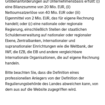
opportunities for excess returns.
Größenanforderungen auf Unternehmensbasis erfüllt: (i)
eine Bilanzsumme von 20 Mio. EUR, (ii)
Nettoumsatzerlöse von 40 Mio. EUR oder (iii)
Eigenmittel von 2 Mio. EUR, das für eigene Rechnung
handelt; oder (c) eine nationale oder regionale
Regierung, einschließlich Stellen der staatlichen
Schuldenverwaltung auf nationaler oder regionaler
Ebene, Zentralbanken, internationaler und
supranationaler Einrichtungen wie die Weltbank, der
IWF, die EZB, die EIB und andere vergleichbare
ARTIKEL
internationale Organisationen, die auf eigene Rechnung
Private Credit Market Monitor - Q2 2026
handeln.
Timely insights on the private credit landscape,
Bitte beachten Sie, dass die Definition eines
exploring the trends, market developments, and
professionellen Anlegers von der Definition der
investment considerations shaping the asset
Regulierungsbehörde des Landes abweichen kann, von
class.
dem aus auf die Website zugegriffen wird.