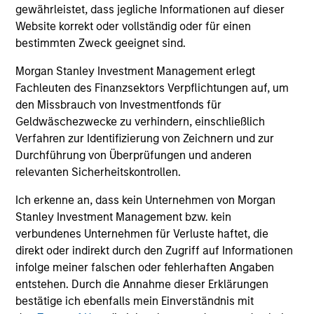
gewährleistet, dass jegliche Informationen auf dieser
The BEAT™ for Q3 2026 - August
Website korrekt oder vollständig oder für einen
bestimmten Zweck geeignet sind.
Use The BEAT™ as your timely resource for the
markets. Each edition gives you ideas and insights
Morgan Stanley Investment Management erlegt
that show you how to navigate the current
Fachleuten des Finanzsektors Verpflichtungen auf, um
investment environment.
den Missbrauch von Investmentfonds für
Geldwäschezwecke zu verhindern, einschließlich
Verfahren zur Identifizierung von Zeichnern und zur
Durchführung von Überprüfungen und anderen
relevanten Sicherheitskontrollen.
05-AUG-2026
Ich erkenne an, dass kein Unternehmen von Morgan
Stanley Investment Management bzw. kein
verbundenes Unternehmen für Verluste haftet, die
direkt oder indirekt durch den Zugriff auf Informationen
infolge meiner falschen oder fehlerhaften Angaben
entstehen. Durch die Annahme dieser Erklärungen
bestätige ich ebenfalls mein Einverständnis mit