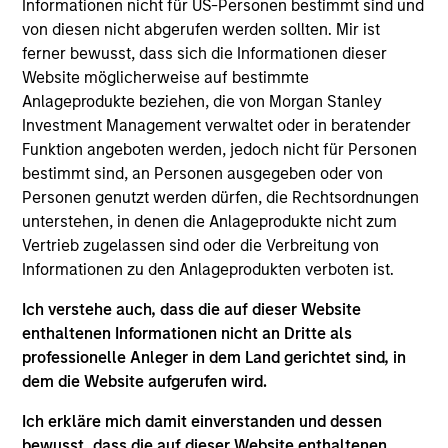
Informationen nicht für US-Personen bestimmt sind und
von diesen nicht abgerufen werden sollten. Mir ist
05-AUG-2026
ferner bewusst, dass sich die Informationen dieser
Website möglicherweise auf bestimmte
Anlageprodukte beziehen, die von Morgan Stanley
Investment Management verwaltet oder in beratender
Funktion angeboten werden, jedoch nicht für Personen
bestimmt sind, an Personen ausgegeben oder von
Personen genutzt werden dürfen, die Rechtsordnungen
unterstehen, in denen die Anlageprodukte nicht zum
Vertrieb zugelassen sind oder die Verbreitung von
Informationen zu den Anlageprodukten verboten ist.
Ich verstehe auch, dass die auf dieser Website
TALES FROM THE EMERGING WORLD
enthaltenen Informationen nicht an Dritte als
professionelle Anleger in dem Land gerichtet sind, in
From Electric Vehicles to Humanoids:
dem die Website aufgerufen wird.
China’s Next Manufacturing Leap
Ich erkläre mich damit einverstanden und dessen
Humanoid robots sit at the intersection of
bewusst, dass die auf dieser Website enthaltenen