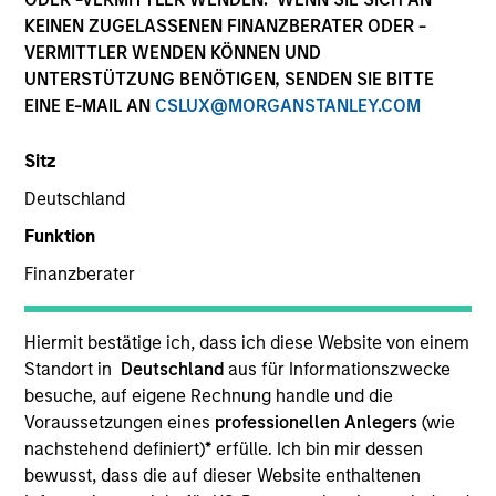
KEINEN ZUGELASSENEN FINANZBERATER ODER -
VERMITTLER WENDEN KÖNNEN UND
UNTERSTÜTZUNG BENÖTIGEN, SENDEN SIE BITTE
EINE E-MAIL AN
CSLUX@MORGANSTANLEY.COM
Sitz
Deutschland
ARTIKEL
Funktion
Finanzberater
The MSIM Quantitative Duration
Strategy Model: A Factor-Based
Approach to Managing Interest Rates
Hiermit bestätige ich, dass ich diese Website von einem
Anton Heese and Matas Vala explore the
Standort in
Deutschland
aus für Informationszwecke
Quantitative Duration Strategy Model, one of the
besuche, auf eigene Rechnung handle und die
proprietary tools the team uses to enhance their
Voraussetzungen eines
professionellen Anlegers
(wie
investment process, as it helps provide structure
nachstehend definiert)
*
erfülle. Ich bin mir dessen
and rigour with identifying and processing
bewusst, dass die auf dieser Website enthaltenen
relevant and important data.