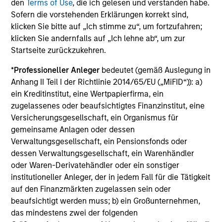
den
Terms of Use
, die ich gelesen und verstanden habe.
Sofern die vorstehenden Erklärungen korrekt sind,
klicken Sie bitte auf „Ich stimme zu“, um fortzufahren;
klicken Sie andernfalls auf „Ich lehne ab“, um zur
Startseite zurückzukehren.
CONSILIENT OBSERVER
*
Professioneller Anleger
bedeutet (gemäß Auslegung in
The Wisdom of Crowds in Markets:
Anhang II Teil I der Richtlinie 2014/65/EU („MiFID“)): a)
Crowd Behavior in Prediction, Betting,
ein Kreditinstitut, eine Wertpapierfirma, ein
and Stock Markets
We review the wisdom of crowds in the context of
zugelassenes oder beaufsichtigtes Finanzinstitut, eine
prediction markets, sports betting markets,
Versicherungsgesellschaft, ein Organismus für
parimutuel betting markets, and the stock market.
gemeinsame Anlagen oder dessen
For each, we describe the market, give a history,
Verwaltungsgesellschaft, ein Pensionsfonds oder
examine its accuracy, see how it aggregates
dessen Verwaltungsgesellschaft, ein Warenhändler
information, check for diversity breakdowns, and
oder Waren-Derivatehändler oder ein sonstiger
consider the role of incentives. The betting
institutioneller Anleger, der in jedem Fall für die Tätigkeit
markets are zero-sum, but the stock market has
auf den Finanzmärkten zugelassen sein oder
05-AUG-2026
positive expected returns. Understanding how
beaufsichtigt werden muss; b) ein Großunternehmen,
markets work is useful for evaluating
das mindestens zwei der folgenden