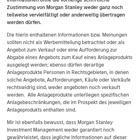
Broad Markets Fixed Income Team
Zustimmung von Morgan Stanley weder ganz noch
teilweise vervielfältigt oder anderweitig übertragen
Our team provides exposure to what we consider the best
werden dürfen.
ideas in fixed income. Leveraging the expertise of our
specialized teams, we use a team-based, rigorous and
Die hierin enthaltenen Informationen bzw. Meinungen
disciplined process that seeks out superior and
sollten nicht als Werbemitteilung betrachtet oder als
repeatable results.
Angebot zum Verkauf oder eine Aufforderung zur
Abgabe eines Angebots zum Kauf eines Anlageprodukts
ausgelegt werden; ebenso dürfen derartige
Ähnliche Einblicke
Anlageprodukte Personen in Rechtsgebieten, in denen
ARTIKEL
solche Angebote, Aufforderungen, Käufe oder Verkäufe
rechtswidrig sind, weder angeboten noch verkauft
The MSIM Quantitative Duration Strategy
werden. Alle Anlageprodukte unterliegen spezifischen
Model: A Factor-Based Approach to
Anlagebeschränkungen, die im Prospekt des jeweiligen
Managing Interest Rates
Anlageprodukts enthalten sind.
ARTIKEL
Mir ist ebenfalls bewusst, dass Morgan Stanley
The Road to Transition: Identifying Climate
Investment Management weder garantiert noch
Leaders and Laggards in European Autos
gewährleistet, dass jegliche Informationen auf dieser