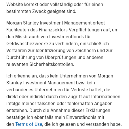
Website korrekt oder vollständig oder für einen
bestimmten Zweck geeignet sind.
ARTIKEL
Morgan Stanley Investment Management erlegt
Broad Markets Fixed Income Multi-Sector
Fachleuten des Finanzsektors Verpflichtungen auf, um
Playbook: A World of Increasing Dispersion
den Missbrauch von Investmentfonds für
Geldwäschezwecke zu verhindern, einschließlich
Verfahren zur Identifizierung von Zeichnern und zur
Durchführung von Überprüfungen und anderen
The Authors
relevanten Sicherheitskontrollen.
Ich erkenne an, dass kein Unternehmen von Morgan
Stanley Investment Management bzw. kein
verbundenes Unternehmen für Verluste haftet, die
Anton Heese
direkt oder indirekt durch den Zugriff auf Informationen
infolge meiner falschen oder fehlerhaften Angaben
Executive Director
entstehen. Durch die Annahme dieser Erklärungen
bestätige ich ebenfalls mein Einverständnis mit
den
Terms of Use
, die ich gelesen und verstanden habe.
Matas Vala, CFA