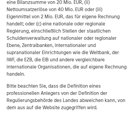
eine Bilanzsumme von 20 Mio. EUR, (ii)
Real Estate Midyear Outlook:
T
Nettoumsatzerlöse von 40 Mio. EUR oder (iii)
Constructive Amid Fluid Backdrop
St
Eigenmittel von 2 Mio. EUR, das für eigene Rechnung
A
handelt; oder (c) eine nationale oder regionale
The current macroenvironment remains resilient
A
Regierung, einschließlich Stellen der staatlichen
despite elevated volatility and divergence across
Q
Schuldenverwaltung auf nationaler oder regionaler
markets. As inflation and energy prices keep
p
Ebene, Zentralbanken, internationaler und
central banks hawkish, real estate continues to
i
supranationaler Einrichtungen wie die Weltbank, der
offer attractive relative value, supported by a
a
IWF, die EZB, die EIB und andere vergleichbare
25% repricing, durable income streams, and
r
internationale Organisationen, die auf eigene Rechnung
constrained supply. In this environment,
handeln.
diversified portfolios and selective asset-level
07-AUG-2026
0
investing remain critical.
Bitte beachten Sie, dass die Definition eines
professionellen Anlegers von der Definition der
Regulierungsbehörde des Landes abweichen kann, von
dem aus auf die Website zugegriffen wird.