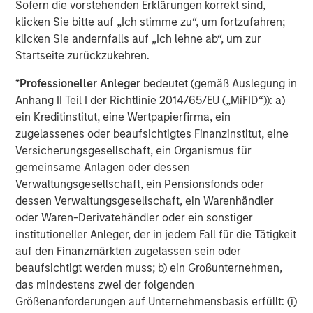
Sofern die vorstehenden Erklärungen korrekt sind,
Executive Director
klicken Sie bitte auf „Ich stimme zu“, um fortzufahren;
klicken Sie andernfalls auf „Ich lehne ab“, um zur
Startseite zurückzukehren.
*
Professioneller Anleger
bedeutet (gemäß Auslegung in
Vorgestellte Einblicke
Anhang II Teil I der Richtlinie 2014/65/EU („MiFID“)): a)
ein Kreditinstitut, eine Wertpapierfirma, ein
zugelassenes oder beaufsichtigtes Finanzinstitut, eine
Versicherungsgesellschaft, ein Organismus für
gemeinsame Anlagen oder dessen
Verwaltungsgesellschaft, ein Pensionsfonds oder
dessen Verwaltungsgesellschaft, ein Warenhändler
oder Waren-Derivatehändler oder ein sonstiger
institutioneller Anleger, der in jedem Fall für die Tätigkeit
auf den Finanzmärkten zugelassen sein oder
beaufsichtigt werden muss; b) ein Großunternehmen,
das mindestens zwei der folgenden
ARTIKEL
A
Größenanforderungen auf Unternehmensbasis erfüllt: (i)