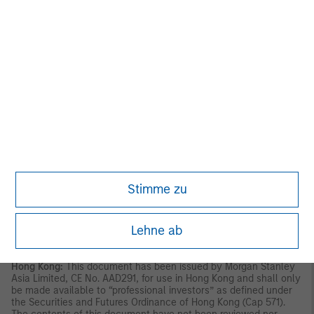
regulated by the Capital Market Authority license number
06044-37.
U.S.
NOT FDIC INSURED. OFFER NO BANK GUARANTEE. MAY LOSE
VALUE. NOT INSURED BY ANY FEDERAL GOVERNMENT
AGENCY.
NOT A DEPOSIT.
Latin America (Brazil, Chile Colombia, Mexico, Peru, and
Uruguay)
This material is for use with an institutional investor or
a qualified investor only. All information contained herein is
confidential and is for the exclusive use and review of the
intended addressee, and may not be passed on to any third
party. This material is provided for informational purposes only
and does not constitute a public offering, solicitation or
Stimme zu
recommendation to buy or sell for any product, service, security
and/or strategy. A decision to invest should only be made after
reading the strategy documentation and conducting in-depth
Lehne ab
and independent due diligence.
ASIA PACIFIC
Hong Kong:
This document has been issued by Morgan Stanley
Asia Limited, CE No. AAD291, for use in Hong Kong and shall only
be made available to “professional investors” as defined under
the Securities and Futures Ordinance of Hong Kong (Cap 571).