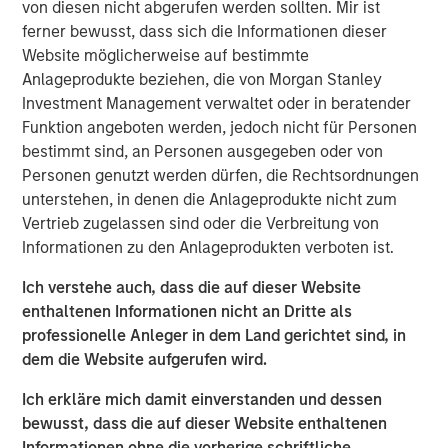
our investment process to bring structure and rigour to
von diesen nicht abgerufen werden sollten. Mir ist
how we interpret the data that matters for corporate
ferner bewusst, dass sich die Informationen dieser
credit markets. Our Broad Markets Fixed Income team has
Website möglicherweise auf bestimmte
developed a proprietary, factor-based framework - the
Anlageprodukte beziehen, die von Morgan Stanley
MSIM Quantitative Credit Strategy (QCS) model - to
Investment Management verwaltet oder in beratender
support tactical credit risk positioning over short horizons
Funktion angeboten werden, jedoch nicht für Personen
(typically one to three months) using five core signals:
bestimmt sind, an Personen ausgegeben oder von
Market Technicals, Risk Sentiment, Business Cycle, Carry
Personen genutzt werden dürfen, die Rechtsordnungen
and Valuation. Our approach is integrated into our
unterstehen, in denen die Anlageprodukte nicht zum
fundamentals-driven decision-making, helping us assess
Vertrieb zugelassen sind oder die Verbreitung von
when credit risk premia appear more or less attractive,
Informationen zu den Anlageprodukten verboten ist.
strengthen investment discipline and improve portfolio
Ich verstehe auch, dass die auf dieser Website
performance consistency by combining complementary
enthaltenen Informationen nicht an Dritte als
fundamental and technical inputs into a single,
professionelle Anleger in dem Land gerichtet sind, in
consolidated positioning view.
dem die Website aufgerufen wird.
Ich erkläre mich damit einverstanden und dessen
PDF herunterladen
bewusst, dass die auf dieser Website enthaltenen
Informationen ohne die vorherige schriftliche