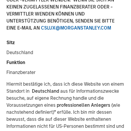
KEINEN ZUGELASSENEN FINANZBERATER ODER -
VERMITTLER WENDEN KÖNNEN UND
02 APRIL 2026
UNTERSTÜTZUNG BENÖTIGEN, SENDEN SIE BITTE
EINE E-MAIL AN
CSLUX@MORGANSTANLEY.COM
The Authors
Sitz
Deutschland
Anton Heese
Funktion
Executive Director
Finanzberater
Matas Vala, CFA
Hiermit bestätige ich, dass ich diese Website von einem
Executive Director
Standort in
Deutschland
aus für Informationszwecke
besuche, auf eigene Rechnung handle und die
Voraussetzungen eines
professionellen Anlegers
(wie
nachstehend definiert)
*
erfülle. Ich bin mir dessen
As active asset managers with a focus on delivering
bewusst, dass die auf dieser Website enthaltenen
repeatable alpha, we use quantitative tools to enhance
Informationen nicht für US-Personen bestimmt sind und