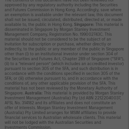
The contents of this document have not been reviewed nor
approved by any regulatory authority including the Securities
and Futures Commission in Hong Kong. Accordingly, save where
an exemption is available under the relevant law, this document
shall not
be issued, circulated, distributed, directed at, or made
available to, the public in Hong Kong.
Singapore:
This material is
disseminated in Singapore by Morgan Stanley Investment
Management Company, Registration No. 199002743C. This
material should not be considered to be the subject of an
invitation for subscription or purchase, whether directly or
indirectly, to the public or any member of the public in Singapore
other than (i) to an institutional investor under section 304 of
the Securities and Futures Act, Chapter 289 of Singapore (“SFA”),
(ii) to a “relevant person” (which includes an accredited investor)
pursuant to section 305 of the SFA, and such distribution is in
accordance with the conditions specified in section 305 of the
SFA; or (iii) otherwise pursuant to, and in accordance with the
conditions of, any other applicable provision of the SFA. This
material has not been reviewed by the Monetary Authority of
Singapore.
Australia:
This material is provided by Morgan Stanley
Investment Management (Australia) Pty Ltd ABN 22122040037,
AFSL No. 314182 and its affiliates and does not constitute an
offer of interests. Morgan Stanley Investment Management
(Australia) Pty Limited arranges for MSIM affiliates to provide
financial services to Australian wholesale clients. This material
will not be lodged with the Australian Securities and
Investments Commission.