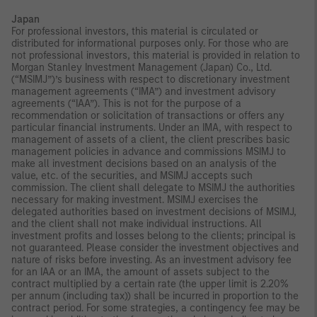
Japan
For professional investors, this material is circulated or
distributed for informational purposes only. For those who are
not professional investors, this material is provided in relation to
Morgan Stanley Investment Management (Japan) Co., Ltd.
(“MSIMJ”)’s business with respect to discretionary investment
management agreements (“IMA”) and investment advisory
agreements (“IAA”). This is not for the purpose of a
recommendation or solicitation of transactions or offers any
particular financial instruments. Under an IMA, with respect to
management of assets of a client, the client prescribes basic
management policies in advance and commissions MSIMJ to
make all investment decisions based on an analysis of the
value, etc. of the securities, and MSIMJ accepts such
commission. The client shall delegate to MSIMJ the authorities
necessary for making investment. MSIMJ exercises the
delegated authorities based
on investment decisions of MSIMJ,
and the client shall not make individual instructions. All
investment profits and losses belong to the clients; principal is
not guaranteed. Please consider the investment objectives and
nature of risks before investing. As an investment advisory fee
for an IAA or an IMA, the amount of assets subject to the
contract multiplied by a certain rate (the
upper limit is 2.20%
per annum (including tax)) shall be incurred in proportion to the
contract period. For some strategies, a contingency fee may be