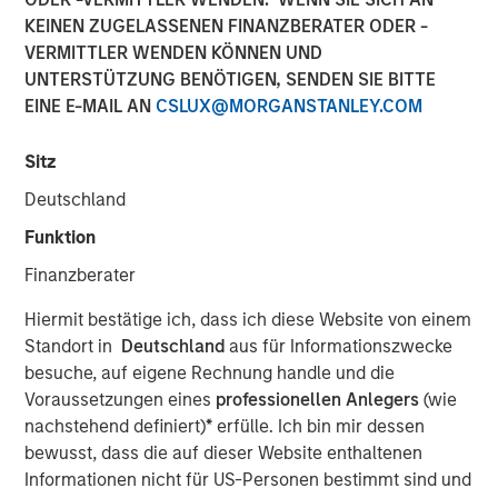
KEINEN ZUGELASSENEN FINANZBERATER ODER -
07 JANUAR 2026
VERMITTLER WENDEN KÖNNEN UND
UNTERSTÜTZUNG BENÖTIGEN, SENDEN SIE BITTE
EINE E-MAIL AN
CSLUX@MORGANSTANLEY.COM
Use The BEAT as your timely resource for this month’s
Sitz
markets. Each edition gives you ideas and insights that
show you how to navigate the current investment
Deutschland
environment.
Funktion
Finanzberater
PDF herunterladen
Hiermit bestätige ich, dass ich diese Website von einem
Standort in
Deutschland
aus für Informationszwecke
Portfolio Solutions Group
besuche, auf eigene Rechnung handle und die
The Portfolio Solutions Group is a comprehensive multi-
Voraussetzungen eines
professionellen Anlegers
(wie
asset business, with activity across all asset strategies
nachstehend definiert)
*
erfülle. Ich bin mir dessen
and types (traditional and alternative), through solutions
bewusst, dass die auf dieser Website enthaltenen
that span fully liquid (public assets), comprehensive
Informationen nicht für US-Personen bestimmt sind und
(public and private assets) and fully private portfolios.