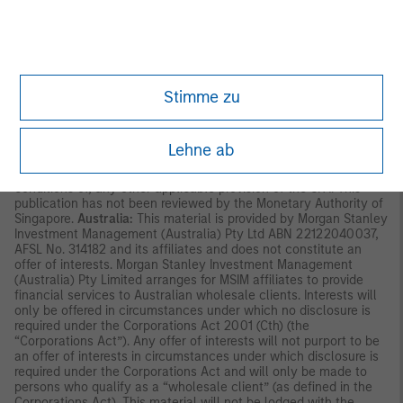
not be issued, circulated, distributed, directed at, or made
available to, the public in Hong Kong.
Singapore:
This material is
disseminated by Morgan Stanley Investment Management
Company and should not be considered to be the subject of an
invitation for subscription or purchase, whether directly or
indirectly, to the public or any member of the public in Singapore
Stimme zu
other than (i) to an institutional investor under section 304 of
the Securities and Futures Act, Chapter 289 of Singapore (“SFA”);
(ii) to a “relevant person” (which includes an accredited investor)
pursuant to section 305 of the SFA, and such distribution is in
Lehne ab
accordance with the conditions specified in section 305 of the
SFA; or (iii) otherwise pursuant to, and in accordance with the
conditions of, any other applicable provision of the SFA. This
publication has not been reviewed by the Monetary Authority of
Singapore.
Australia:
This material is provided by Morgan Stanley
Investment Management (Australia) Pty Ltd ABN 22122040037,
AFSL No. 314182 and its affiliates and does not constitute an
offer of interests. Morgan Stanley Investment Management
(Australia) Pty Limited arranges for MSIM affiliates to provide
financial services to Australian wholesale clients. Interests will
only be offered in circumstances under which no disclosure is
required under the Corporations Act 2001 (Cth) (the
“Corporations Act”). Any offer of interests will not purport to be
an offer of interests in circumstances under which disclosure is
required under the Corporations Act and will only be made to
persons who qualify as a “wholesale client” (as defined in the
Corporations Act). This material will not be lodged with the