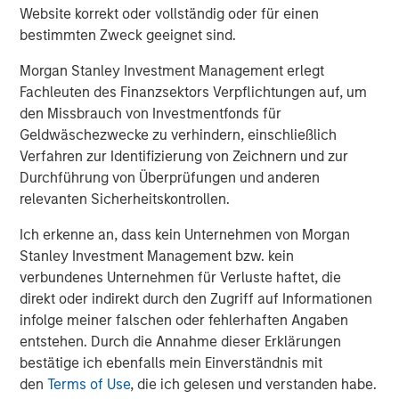
A
Website korrekt oder vollständig oder für einen
The current macroenvironment remains resilient
A
bestimmten Zweck geeignet sind.
despite elevated volatility and divergence across
Q
markets. As inflation and energy prices keep
p
Morgan Stanley Investment Management erlegt
central banks hawkish, real estate continues to
i
Fachleuten des Finanzsektors Verpflichtungen auf, um
offer attractive relative value, supported by a
a
den Missbrauch von Investmentfonds für
25% repricing, durable income streams, and
r
Geldwäschezwecke zu verhindern, einschließlich
constrained supply. In this environment,
Verfahren zur Identifizierung von Zeichnern und zur
diversified portfolios and selective asset-level
07-AUG-2026
0
Durchführung von Überprüfungen und anderen
investing remain critical.
relevanten Sicherheitskontrollen.
Ich erkenne an, dass kein Unternehmen von Morgan
Stanley Investment Management bzw. kein
verbundenes Unternehmen für Verluste haftet, die
direkt oder indirekt durch den Zugriff auf Informationen
infolge meiner falschen oder fehlerhaften Angaben
Risk Considerations
entstehen. Durch die Annahme dieser Erklärungen
There is no assurance that a portfolio will achieve its investment
bestätige ich ebenfalls mein Einverständnis mit
objective. Portfolios are subject to market risk, which is the
possibility that the market values of securities owned by the
den
Terms of Use
, die ich gelesen und verstanden habe.
portfolio will decline and that the value of portfolio shares may