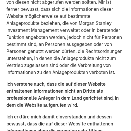
von diesen nicht abgerufen werden sollten. Mir ist
Offerings are delivered via a managed portfolio or model,
ferner bewusst, dass sich die Informationen dieser
in discretionary or advisory format.
Website möglicherweise auf bestimmte
Anlageprodukte beziehen, die von Morgan Stanley
Ähnliche Einblicke
Investment Management verwaltet oder in beratender
Funktion angeboten werden, jedoch nicht für Personen
VIERTELJÄHRLICH
bestimmt sind, an Personen ausgegeben oder von
The BEAT™ for Q3 2026 - August
Personen genutzt werden dürfen, die Rechtsordnungen
unterstehen, in denen die Anlageprodukte nicht zum
Vertrieb zugelassen sind oder die Verbreitung von
WEBINAR
Informationen zu den Anlageprodukten verboten ist.
The BEAT™ Quarterly Webinar – July 2026
Ich verstehe auch, dass die auf dieser Website
enthaltenen Informationen nicht an Dritte als
professionelle Anleger in dem Land gerichtet sind, in
VIERTELJÄHRLICH
dem die Website aufgerufen wird.
The BEAT Video - Q3 2026
Ich erkläre mich damit einverstanden und dessen
bewusst, dass die auf dieser Website enthaltenen
Informationen ohne die vorherige schriftliche