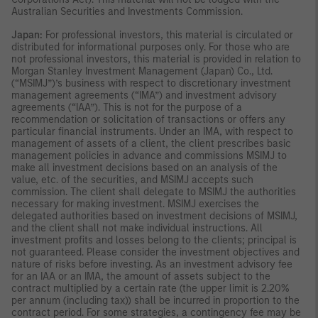
Australian Securities and Investments Commission.
Japan:
For professional investors, this material is circulated or
distributed for informational purposes only. For those who are
not professional investors, this material is provided in relation to
Morgan Stanley Investment Management (Japan) Co., Ltd.
(“MSIMJ”)’s business with respect to discretionary investment
management agreements (“IMA”) and investment advisory
agreements (“IAA”). This is not for the purpose of a
recommendation or solicitation of transactions or offers any
particular financial instruments. Under an IMA, with respect to
management of assets of a client, the client prescribes basic
management policies in advance and commissions MSIMJ to
make all investment decisions based on an analysis of the
value, etc. of the securities, and MSIMJ accepts such
commission. The client shall delegate to MSIMJ the authorities
necessary for making investment. MSIMJ exercises the
delegated authorities based on investment decisions of MSIMJ,
and the client shall not make individual instructions. All
investment profits and losses belong to the clients; principal is
not guaranteed. Please consider the investment objectives and
nature of risks before investing. As an investment advisory fee
for an IAA or an IMA, the amount of assets subject to the
contract multiplied by a certain rate (the upper limit is 2.20%
per annum (including tax)) shall be incurred in proportion to the
contract period. For some strategies, a contingency fee may be