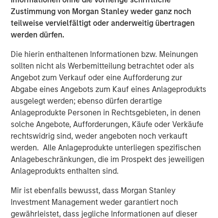
Zustimmung von Morgan Stanley weder ganz noch
teilweise vervielfältigt oder anderweitig übertragen
werden dürfen.
Vorgestellte Einblicke
Die hierin enthaltenen Informationen bzw. Meinungen
sollten nicht als Werbemitteilung betrachtet oder als
Angebot zum Verkauf oder eine Aufforderung zur
Abgabe eines Angebots zum Kauf eines Anlageprodukts
ausgelegt werden; ebenso dürfen derartige
Anlageprodukte Personen in Rechtsgebieten, in denen
solche Angebote, Aufforderungen, Käufe oder Verkäufe
rechtswidrig sind, weder angeboten noch verkauft
werden. Alle Anlageprodukte unterliegen spezifischen
Anlagebeschränkungen, die im Prospekt des jeweiligen
Anlageprodukts enthalten sind.
ARTIKEL
A
Mir ist ebenfalls bewusst, dass Morgan Stanley
Real Estate Midyear Outlook:
T
Investment Management weder garantiert noch
Constructive Amid Fluid Backdrop
St
gewährleistet, dass jegliche Informationen auf dieser