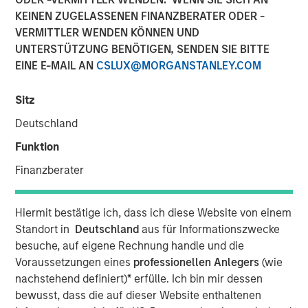
KEINEN ZUGELASSENEN FINANZBERATER ODER -
01 JUNI 2026
VERMITTLER WENDEN KÖNNEN UND
UNTERSTÜTZUNG BENÖTIGEN, SENDEN SIE BITTE
EINE E-MAIL AN
CSLUX@MORGANSTANLEY.COM
The Authors
Sitz
Eric Carlson
Deutschland
Managing Director
Funktion
Finanzberater
Water is often treated as a public good. In many
Hiermit bestätige ich, dass ich diese Website von einem
industries it is regarded as a free input with most large
Standort in
Deutschland
aus für Informationszwecke
users paying far less than its true economic cost. But the
besuche, auf eigene Rechnung handle und die
real burden eventually falls back on companies: through
Voraussetzungen eines
professionellen Anlegers
(wie
higher treatment costs, tighter permitting, operational
nachstehend definiert)
*
erfülle. Ich bin mir dessen
disruption, reputational risk, and the need to secure
bewusst, dass die auf dieser Website enthaltenen
access to increasingly scarce supply. The fiction that