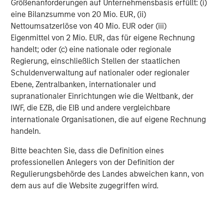
Größenanforderungen auf Unternehmensbasis erfüllt: (i)
eine Bilanzsumme von 20 Mio. EUR, (ii)
RISK CONSIDERATIONS
Nettoumsatzerlöse von 40 Mio. EUR oder (iii)
There is no assurance that a portfolio will achieve its investment
Eigenmittel von 2 Mio. EUR, das für eigene Rechnung
objective. Portfolios are subject to market risk, which is the
handelt; oder (c) eine nationale oder regionale
possibility that the market values of securities owned by a
portfolio will decline and that the value of portfolio shares may
Regierung, einschließlich Stellen der staatlichen
therefore be less than what you paid for them. Market values
Schuldenverwaltung auf nationaler oder regionaler
can change daily due to economic and other events (e.g. natural
disasters, health crises, terrorism, conflicts and social unrest)
Ebene, Zentralbanken, internationaler und
that affect markets, countries, companies or governments. It is
supranationaler Einrichtungen wie die Weltbank, der
difficult to predict the timing, duration, and potential adverse
IWF, die EZB, die EIB und andere vergleichbare
effects (e.g. portfolio liquidity) of events. Accordingly, you can
lose money investing in a portfolio. Please be aware that a
internationale Organisationen, die auf eigene Rechnung
portfolio may be subject to certain additional risks. In
handeln.
general,
equities securities’
values also fluctuate in response to
activities specific to a company. Investments in
foreign
markets
entail special risks such as currency, political,
Bitte beachten Sie, dass die Definition eines
economic, market and liquidity risks. The risks of investing
professionellen Anlegers von der Definition der
in
emerging market countries
are greater than the risks
Regulierungsbehörde des Landes abweichen kann, von
generally associated with investments in foreign developed
countries.
dem aus auf die Website zugegriffen wird.
IMPORTANT DISCLOSURES
Charts and graphs provided herein are for illustrative purposes
only.
Past performance is no guarantee of future results.