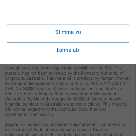
shall not be issued, circulated, distributed, directed at, or made
available to, the public in Hong Kong.
Singapore:
This material is
disseminated in Singapore by Morgan Stanley Investment
Management Company, Registration No. 199002743C. This
material should not be considered to be the subject of an
invitation for subscription or purchase, whether directly or
Stimme zu
indirectly, to the public or any member of the public in Singapore
other than (i) to an institutional investor under section 304 of
the Securities and Futures Act, Chapter 289 of Singapore (“SFA”),
(ii) to a “relevant person” (which includes an accredited investor)
Lehne ab
pursuant to section 305 of the SFA, and such distribution is in
accordance with the conditions specified in section 305 of the
SFA; or (iii) otherwise pursuant to, and in accordance with the
conditions of, any other applicable provision of the SFA. This
material has not been reviewed by the Monetary Authority of
Singapore.
Australia:
This material is provided by Morgan Stanley
Investment Management (Australia) Pty Ltd ABN 22122040037,
AFSL No. 314182 and its affiliates and does not constitute an
offer of interests. Morgan Stanley Investment Management
(Australia) Pty Limited arranges for MSIM affiliates to provide
financial services to Australian wholesale clients. This material
will not be lodged with the Australian Securities and
Investments Commission.
Japan:
For professional investors, this material is circulated or
distributed solely for informational purposes. For non-
professional investors, this material is provided in connection