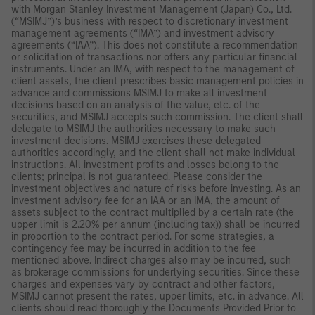
with Morgan Stanley Investment Management (Japan) Co., Ltd.
(“MSIMJ”)’s business with respect to discretionary investment
management agreements (“IMA”) and investment advisory
agreements (“IAA”). This does not constitute a recommendation
or solicitation of transactions nor offers any particular financial
instruments. Under an IMA, with respect to the management of
client assets, the client prescribes basic management policies in
advance and commissions MSIMJ to make all investment
decisions based on an analysis of the value, etc. of the
securities, and MSIMJ accepts such commission. The client shall
delegate to MSIMJ the authorities necessary to make such
investment decisions. MSIMJ exercises these delegated
authorities accordingly, and the client shall not make individual
instructions. All investment profits and losses belong to the
clients; principal is not guaranteed. Please consider the
investment objectives and nature of risks before investing. As an
investment advisory fee for an IAA or an IMA, the amount of
assets subject to the contract multiplied by a certain rate (the
upper limit is 2.20% per annum (including tax)) shall be incurred
in proportion to the contract period. For some strategies, a
contingency fee may be incurred in addition to the fee
mentioned above. Indirect charges also may be incurred, such
as brokerage commissions for underlying securities. Since these
charges and expenses vary by contract and other factors,
MSIMJ cannot present the rates, upper limits, etc. in advance. All
clients should read thoroughly the Documents Provided Prior to