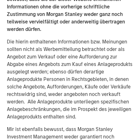
Informationen ohne die vorherige schriftliche
Video: Mexico's Domestic Opportunity
Zustimmung von Morgan Stanley weder ganz noch
teilweise vervielfältigt oder anderweitig übertragen
werden dürfen.
TALES FROM THE EMERGING WORLD
Mexico's Domestic Opportunity
Die hierin enthaltenen Informationen bzw. Meinungen
sollten nicht als Werbemitteilung betrachtet oder als
Angebot zum Verkauf oder eine Aufforderung zur
ARTIKEL
Abgabe eines Angebots zum Kauf eines Anlageprodukts
ausgelegt werden; ebenso dürfen derartige
Emerging Markets Equity Annual Stewardship
Anlageprodukte Personen in Rechtsgebieten, in denen
Report 2025
solche Angebote, Aufforderungen, Käufe oder Verkäufe
rechtswidrig sind, weder angeboten noch verkauft
werden. Alle Anlageprodukte unterliegen spezifischen
Anlagebeschränkungen, die im Prospekt des jeweiligen
The Authors
Anlageprodukts enthalten sind.
Mir ist ebenfalls bewusst, dass Morgan Stanley
Investment Management weder garantiert noch