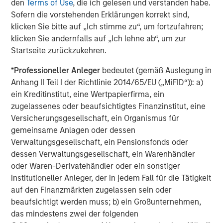
den
Terms of Use
, die ich gelesen und verstanden habe.
ARTIKEL
T
Sofern die vorstehenden Erklärungen korrekt sind,
klicken Sie bitte auf „Ich stimme zu“, um fortzufahren;
The MSIM Quantitative Duration
F
klicken Sie andernfalls auf „Ich lehne ab“, um zur
Strategy Model: A Factor-Based
C
Startseite zurückzukehren.
Approach to Managing Interest Rates
Anton Heese and Matas Vala explore the
H
*
Professioneller Anleger
bedeutet (gemäß Auslegung in
Quantitative Duration Strategy Model, one of the
h
Anhang II Teil I der Richtlinie 2014/65/EU („MiFID“)): a)
proprietary tools the team uses to enhance their
c
ein Kreditinstitut, eine Wertpapierfirma, ein
investment process, as it helps provide structure
d
zugelassenes oder beaufsichtigtes Finanzinstitut, eine
and rigour with identifying and processing
l
Versicherungsgesellschaft, ein Organismus für
relevant and important data.
C
gemeinsame Anlagen oder dessen
f
Verwaltungsgesellschaft, ein Pensionsfonds oder
c
05-AUG-2026
0
dessen Verwaltungsgesellschaft, ein Warenhändler
oder Waren-Derivatehändler oder ein sonstiger
institutioneller Anleger, der in jedem Fall für die Tätigkeit
auf den Finanzmärkten zugelassen sein oder
beaufsichtigt werden muss; b) ein Großunternehmen,
das mindestens zwei der folgenden