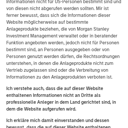
Informationen nicht für US-Personen bestimmt sind und
water is “free” has shaped decades of industrial
von diesen nicht abgerufen werden sollten. Mir ist
planning, steering capital into energy efficiency,
ferner bewusst, dass sich die Informationen dieser
automation and logistics as if water abundance were
Website möglicherweise auf bestimmte
permanent.
Anlageprodukte beziehen, die von Morgan Stanley
Investment Management verwaltet oder in beratender
Funktion angeboten werden, jedoch nicht für Personen
Download – The Water Constraint
bestimmt sind, an Personen ausgegeben oder von
Personen genutzt werden dürfen, die Rechtsordnungen
Emerging Markets Equity Team
unterstehen, in denen die Anlageprodukte nicht zum
Vertrieb zugelassen sind oder die Verbreitung von
The Emerging Markets Equity team combines deep
Informationen zu den Anlageprodukten verboten ist.
expertise and local presence in global markets with an
integrated top-down and bottom-up investment approach
Ich verstehe auch, dass die auf dieser Website
to invest in core and growth-oriented portfolios across
enthaltenen Informationen nicht an Dritte als
non-U.S. markets.
professionelle Anleger in dem Land gerichtet sind, in
dem die Website aufgerufen wird.
Ähnliche Einblicke
Ich erkläre mich damit einverstanden und dessen
TALES FROM THE EMERGING WORLD
bewusst, dass die auf dieser Website enthaltenen