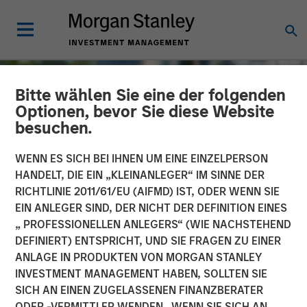
Bitte wählen Sie eine der folgenden
Optionen, bevor Sie diese Website
besuchen.
WENN ES SICH BEI IHNEN UM EINE EINZELPERSON
HANDELT, DIE EIN „KLEINANLEGER“ IM SINNE DER
RICHTLINIE 2011/61/EU (AIFMD) IST, ODER WENN SIE
EIN ANLEGER SIND, DER NICHT DER DEFINITION EINES
„ PROFESSIONELLEN ANLEGERS“ (WIE NACHSTEHEND
DEFINIERT) ENTSPRICHT, UND SIE FRAGEN ZU EINER
TALES FROM THE EMERGING WORLD
INSIGHTS
ANLAGE IN PRODUKTEN VON MORGAN STANLEY
INVESTMENT MANAGEMENT HABEN, SOLLTEN SIE
The Water Constraint
SICH AN EINEN ZUGELASSENEN FINANZBERATER
ODER -VERMITTLER WENDEN. WENN SIE SICH AN