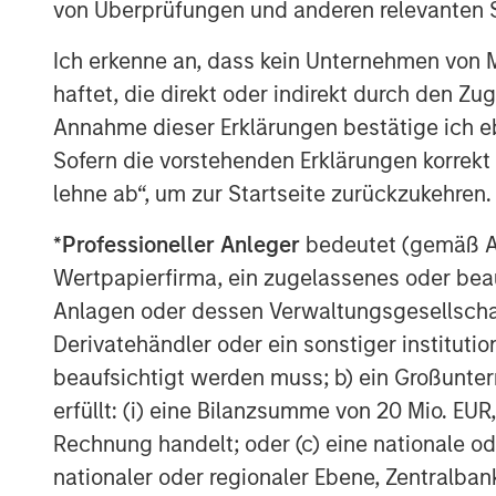
von Überprüfungen und anderen relevanten S
See below for important disclosures.
Ich erkenne an, dass kein Unternehmen von
haftet, die direkt oder indirekt durch den Z
Annahme dieser Erklärungen bestätige ich e
Sofern die vorstehenden Erklärungen korrekt s
lehne ab“, um zur Startseite zurückzukehren.
*
Professioneller Anleger
bedeutet (gemäß Ausl
Wertpapierfirma, ein zugelassenes oder beau
Anlagen oder dessen Verwaltungsgesellschaf
Derivatehändler oder ein sonstiger institutio
beaufsichtigt werden muss; b) ein Großunt
erfüllt: (i) eine Bilanzsumme von 20 Mio. EUR
Rechnung handelt; oder (c) eine nationale od
nationaler oder regionaler Ebene, Zentralban