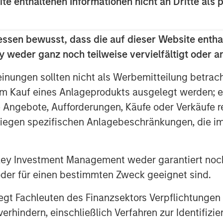
ite enthaltenen Informationen nicht an Dritte als 
ntly asked is: How are you
pockets of market volatility
essen bewusst, dass die auf dieser Website entha
on with a doomsday bent?
 weder ganz noch teilweise vervielfältigt oder 
einungen sollten nicht als Werbemitteilung betrac
today’s market are idiosyncratic:
m Kauf eines Anlageprodukts ausgelegt werden; e
ortfolio management, there are
e Angebote, Aufforderungen, Käufe oder Verkäufe 
sks - and even find investment
liegen spezifischen Anlagebeschränkungen, die i
nley Investment Management weder garantiert noch
amework was developed called
H A
 oder für einen bestimmten Zweck geeignet sind.
ets,
L
ow
O
bsolescence. What is
gt Fachleuten des Finanzsektors Verpflichtungen
hindern, einschließlich Verfahren zur Identifizi