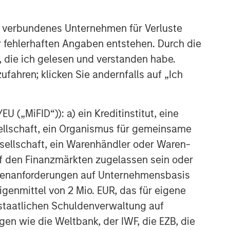
Ähnliche Einblicke
 verbundenes Unternehmen für Verluste
CARON’S CORNER
er fehlerhaften Angaben entstehen. Durch die
There’s a New Sheriff in Town:
, die ich gelesen und verstanden habe.
Culture Change at the Fed
ufahren; klicken Sie andernfalls auf „Ich
CARON’S CORNER
The Blurred Lines Between
 („MiFID“)): a) ein Kreditinstitut, eine
Growth and Value Create an
sellschaft, ein Organismus für gemeinsame
Investment Opportunity
ellschaft, ein Warenhändler oder Waren-
CARON’S CORNER
 auf den Finanzmärkten zugelassen sein oder
ößenanforderungen auf Unternehmensbasis
Adapting to a Structurally
Higher Nominal World
Eigenmittel von 2 Mio. EUR, das für eigene
r staatlichen Schuldenverwaltung auf
gen wie die Weltbank, der IWF, die EZB, die