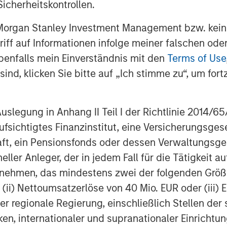
icherheitskontrollen.
 Morgan Stanley Investment Management bzw. kein
ugriff auf Informationen infolge meiner falschen od
benfalls mein Einverständnis mit den
Terms of Use
ind, klicken Sie bitte auf „Ich stimme zu“, um fortz
egung in Anhang II Teil I der Richtlinie 2014/65/EU
fsichtigtes Finanzinstitut, eine Versicherungsge
t, ein Pensionsfonds oder dessen Verwaltungsges
neller Anleger, der in jedem Fall für die Tätigkeit
ernehmen, das mindestens zwei der folgenden Gr
, (ii) Nettoumsatzerlöse von 40 Mio. EUR oder (iii) 
er regionale Regierung, einschließlich Stellen de
ken, internationaler und supranationaler Einrichtun