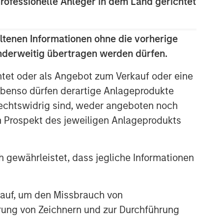
professionelle Anleger in dem Land gerichtet
Portfolio Solutions Group
The Portfolio Solutions Group is a
comprehensive multi-asset business,
ltenen Informationen ohne die vorherige
with activity across all asset strategies
anderweitig übertragen werden dürfen.
and types (traditional and alternative),
through solutions that span fully liquid
htet oder als Angebot zum Verkauf oder eine
(public assets), comprehensive (public
benso dürfen derartige Anlageprodukte
and private assets) and fully private
portfolios. Offerings are delivered via a
rechtswidrig sind, weder angeboten noch
managed portfolio or model, in
m Prospekt des jeweiligen Anlageprodukts
discretionary or advisory format.
 gewährleistet, dass jegliche Informationen
Featured Products
Global Balanced Risk Control
 auf, um den Missbrauch von
Fund of Funds
erung von Zeichnern und zur Durchführung