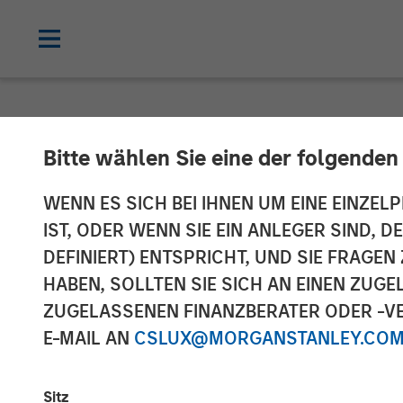
CARON'S CORNER
INSIGHTS
Bitte wählen Sie eine der folgenden
No HALO Effect
WENN ES SICH BEI IHNEN UM EINE EINZELP
IST, ODER WENN SIE EIN ANLEGER SIND, 
and the Opport
DEFINIERT) ENTSPRICHT, UND SIE FRAG
HABEN, SOLLTEN SIE SICH AN EINEN ZUG
ZUGELASSENEN FINANZBERATER ODER -VE
02 MÄRZ 2026
E-MAIL AN
CSLUX@MORGANSTANLEY.CO
Jim Caron
Chief Investment
Sitz