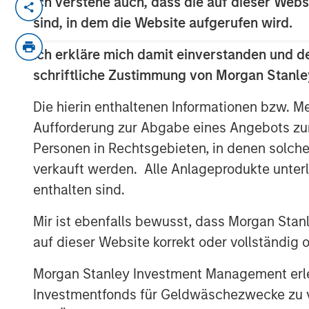
Ich verstehe auch, dass die auf dieser Webs
One of the questions I am freque
sind, in dem die Website aufgerufen wird.
managing all the uncertainty and 
Ich erkläre mich damit einverstanden und d
surrounding news of AI disrupti
schriftliche Zustimmung von Morgan Stanley
Die hierin enthaltenen Informationen bzw. M
The short answer is that risks in 
Aufforderung zur Abgabe eines Angebots zu
With diversification and sound p
Personen in Rechtsgebieten, in denen solch
viable ways to mitigate those ri
verkauft werden. Alle Anlageprodukte unter
opportunities.
enthalten sind.
Mir ist ebenfalls bewusst, dass Morgan Sta
How is this accomplished? A fr
auf dieser Website korrekt oder vollständig
L O
, which stands for
H
eavy
A
ss
HALO
? Let’s get into it!
Morgan Stanley Investment Management erle
Investmentfonds für Geldwäschezwecke zu ver
View Transcript