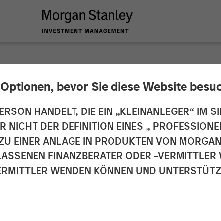
 Optionen, bevor Sie diese Website besu
: Embrace Creative
ERSON HANDELT, DIE EIN „KLEINANLEGER“ IM SI
DER NICHT DER DEFINITION EINES „ PROFESSIO
unities It Provides
EN ZU EINER ANLAGE IN PRODUKTEN VON MORG
ELASSENEN FINANZBERATER ODER -VERMITTLER 
RMITTLER WENDEN KÖNNEN UND UNTERSTÜTZUN
M