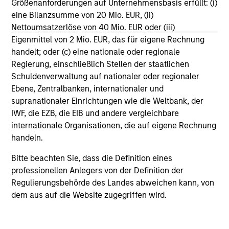
Größenanforderungen auf Unternehmensbasis erfüllt: (i)
anchor of a rules-based global system. But as
eine Bilanzsumme von 20 Mio. EUR, (ii)
Washington’s economic engagement with the
Nettoumsatzerlöse von 40 Mio. EUR oder (iii)
Eigenmittel von 2 Mio. EUR, das für eigene Rechnung
world becomes driven more by national
handelt; oder (c) eine nationale oder regionale
priorities rather than institutional
Regierung, einschließlich Stellen der staatlichen
commitments, the rest of the world is quietly
Schuldenverwaltung auf nationaler oder regionaler
building buffers and hedging U.S. dependency.
Ebene, Zentralbanken, internationaler und
As Jitania Kandhari explains, this is not the
supranationaler Einrichtungen wie die Weltbank, der
end of globalization, but the gradual de-
IWF, die EZB, die EIB und andere vergleichbare
Americanization of it.
internationale Organisationen, die auf eigene Rechnung
handeln.
Bitte beachten Sie, dass die Definition eines
professionellen Anlegers von der Definition der
Regulierungsbehörde des Landes abweichen kann, von
dem aus auf die Website zugegriffen wird.
View More