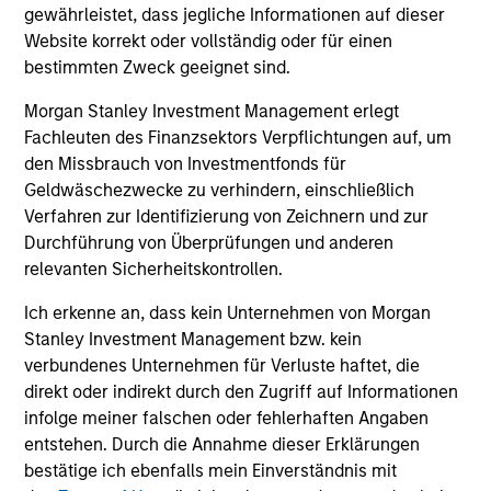
outlook for domestically-oriented sectors. Paul
gewährleistet, dass jegliche Informationen auf dieser
Psaila and Uday Tharar explain.
Website korrekt oder vollständig oder für einen
bestimmten Zweck geeignet sind.
The Water Constraint
Morgan Stanley Investment Management erlegt
Fachleuten des Finanzsektors Verpflichtungen auf, um
01-JUN-2026
den Missbrauch von Investmentfonds für
Water has long been treated as a cheap
Geldwäschezwecke zu verhindern, einschließlich
industrial input. That assumption is starting to
Verfahren zur Identifizierung von Zeichnern und zur
fail. As mines, semiconductor fabrication
Durchführung von Überprüfungen und anderen
plants and data centers expand in water-
relevanten Sicherheitskontrollen.
stressed regions, access to a reliable supply is
Ich erkenne an, dass kein Unternehmen von Morgan
becoming a constraint on growth, permitting
Stanley Investment Management bzw. kein
and returns on capital.
verbundenes Unternehmen für Verluste haftet, die
direkt oder indirekt durch den Zugriff auf Informationen
infolge meiner falschen oder fehlerhaften Angaben
Video: Mexico's Domestic
entstehen. Durch die Annahme dieser Erklärungen
Opportunity
bestätige ich ebenfalls mein Einverständnis mit