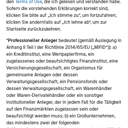
den
Terms of Use
, die ich gelesen und verstanden habe.
14-MAI-2026
Sofern die vorstehenden Erklärungen korrekt sind,
Despite all the rhetoric coming from
klicken Sie bitte auf „Ich stimme zu“, um fortzufahren;
Washington, Mexico’s exports to the United
klicken Sie andernfalls auf „Ich lehne ab“, um zur
States reached record highs in 2025. But as
Startseite zurückzukehren.
Jitania Kandhari points out, the country’s
*
Professioneller Anleger
bedeutet (gemäß Auslegung in
outlook is shaped by more than just
Anhang II Teil I der Richtlinie 2014/65/EU („MiFID“)): a)
international trade. Much of Mexico’s future
ein Kreditinstitut, eine Wertpapierfirma, ein
growth will depend on how effectively
zugelassenes oder beaufsichtigtes Finanzinstitut, eine
President Sheinbaum’s new administration can
Versicherungsgesellschaft, ein Organismus für
improve internal security, spark domestic
gemeinsame Anlagen oder dessen
expansion and encourage private investment.
Verwaltungsgesellschaft, ein Pensionsfonds oder
dessen Verwaltungsgesellschaft, ein Warenhändler
oder Waren-Derivatehändler oder ein sonstiger
Video: The De-Americanization of
institutioneller Anleger, der in jedem Fall für die Tätigkeit
auf den Finanzmärkten zugelassen sein oder
Globalization
beaufsichtigt werden muss; b) ein Großunternehmen,
22-APR-2026
das mindestens zwei der folgenden
For decades the U.S. was the architect and