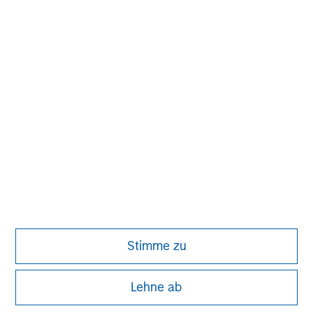
Emerging Markets Equity Team
The Emerging Markets Equity team combines deep
expertise and local presence in global markets with
an integrated top-down and bottom-up investment
approach to invest in core and growth-oriented
portfolios across non-U.S. markets.
Stimme zu
Lehne ab