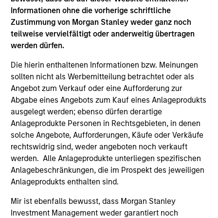
and customer integration. Longer-term value
Informationen ohne die vorherige schriftliche
may depend more on intelligence, software
Zustimmung von Morgan Stanley weder ganz noch
and fleet learning. Jerry Pang and Rose Kim
teilweise vervielfältigt oder anderweitig übertragen
examine how China’s humanoid robots are
werden dürfen.
beginning to move from televised spectacles
to manufacturing and commercial roles.
Die hierin enthaltenen Informationen bzw. Meinungen
sollten nicht als Werbemitteilung betrachtet oder als
Angebot zum Verkauf oder eine Aufforderung zur
Terms of Trade: The Quiet Tailwind
Abgabe eines Angebots zum Kauf eines Anlageprodukts
ausgelegt werden; ebenso dürfen derartige
Behind Emerging Market’s
Anlageprodukte Personen in Rechtsgebieten, in denen
Comeback
solche Angebote, Aufforderungen, Käufe oder Verkäufe
rechtswidrig sind, weder angeboten noch verkauft
23-JUN-2026
werden. Alle Anlageprodukte unterliegen spezifischen
A common thread across emerging markets is
Anlagebeschränkungen, die im Prospekt des jeweiligen
an improvement in their terms of trade, which
Anlageprodukts enthalten sind.
is helping to strengthen external balances,
Mir ist ebenfalls bewusst, dass Morgan Stanley
support currencies and improve the earnings
Investment Management weder garantiert noch