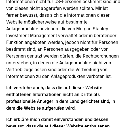
Informationen nicht für US-Personen bestimmt sind und
von diesen nicht abgerufen werden sollten. Mir ist
ferner bewusst, dass sich die Informationen dieser
Website möglicherweise auf bestimmte
Anlageprodukte beziehen, die von Morgan Stanley
In-depth analysis of countries and
Investment Management verwaltet oder in beratender
themes across emerging and
Funktion angeboten werden, jedoch nicht für Personen
international markets.
bestimmt sind, an Personen ausgegeben oder von
Personen genutzt werden dürfen, die Rechtsordnungen
unterstehen, in denen die Anlageprodukte nicht zum
Vertrieb zugelassen sind oder die Verbreitung von
Informationen zu den Anlageprodukten verboten ist.
From Electric Vehicles to
Humanoids: China’s Next
Ich verstehe auch, dass die auf dieser Website
Manufacturing Leap
enthaltenen Informationen nicht an Dritte als
professionelle Anleger in dem Land gerichtet sind, in
05-AUG-2026
dem die Website aufgerufen wird.
Humanoid robots sit at the intersection of
hardware, AI, manufacturing, real-world data
Ich erkläre mich damit einverstanden und dessen
bewusst, dass die auf dieser Website enthaltenen