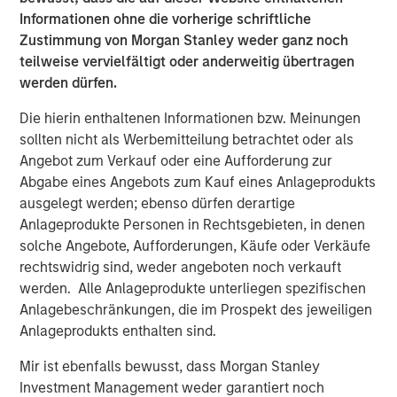
Informationen ohne die vorherige schriftliche
From Electric Vehicles to Humanoids: China’s
Zustimmung von Morgan Stanley weder ganz noch
Next Manufacturing Leap
teilweise vervielfältigt oder anderweitig übertragen
werden dürfen.
TALES FROM THE EMERGING WORLD
Die hierin enthaltenen Informationen bzw. Meinungen
The Water Constraint
sollten nicht als Werbemitteilung betrachtet oder als
Angebot zum Verkauf oder eine Aufforderung zur
Abgabe eines Angebots zum Kauf eines Anlageprodukts
TALES FROM THE EMERGING WORLD
ausgelegt werden; ebenso dürfen derartige
Anlageprodukte Personen in Rechtsgebieten, in denen
Video: Mexico's Domestic Opportunity
solche Angebote, Aufforderungen, Käufe oder Verkäufe
rechtswidrig sind, weder angeboten noch verkauft
werden. Alle Anlageprodukte unterliegen spezifischen
Anlagebeschränkungen, die im Prospekt des jeweiligen
The Authors
Anlageprodukts enthalten sind.
Mir ist ebenfalls bewusst, dass Morgan Stanley
Investment Management weder garantiert noch