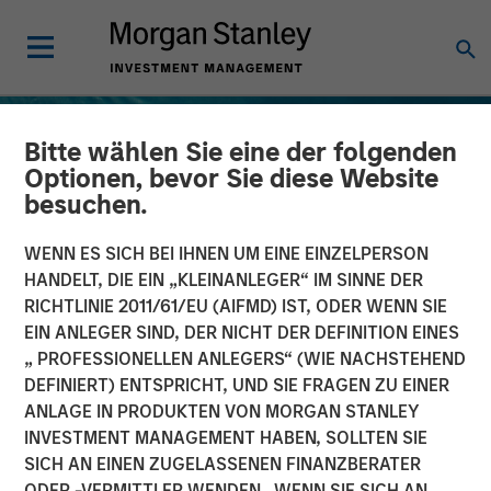
Bitte wählen Sie eine der folgenden
Optionen, bevor Sie diese Website
besuchen.
WENN ES SICH BEI IHNEN UM EINE EINZELPERSON
HANDELT, DIE EIN „KLEINANLEGER“ IM SINNE DER
RICHTLINIE 2011/61/EU (AIFMD) IST, ODER WENN SIE
EIN ANLEGER SIND, DER NICHT DER DEFINITION EINES
„ PROFESSIONELLEN ANLEGERS“ (WIE NACHSTEHEND
DEFINIERT) ENTSPRICHT, UND SIE FRAGEN ZU EINER
TALES FROM THE EMERGING WORLD
INSIGHTS
ANLAGE IN PRODUKTEN VON MORGAN STANLEY
INVESTMENT MANAGEMENT HABEN, SOLLTEN SIE
Terms of Trade: The Quiet
SICH AN EINEN ZUGELASSENEN FINANZBERATER
Tailwind Behind Emerging
ODER -VERMITTLER WENDEN. WENN SIE SICH AN