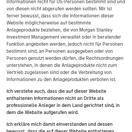
Informationen nicht für US-Personen bestimmt sind und
improvement in their terms of trade, which is helping to
von diesen nicht abgerufen werden sollten. Mir ist
strengthen external balances, support currencies and
ferner bewusst, dass sich die Informationen dieser
improve the earnings outlook for domestically-oriented
Website möglicherweise auf bestimmte
sectors. Paul Psaila and Uday Tharar explain.
Anlageprodukte beziehen, die von Morgan Stanley
Investment Management verwaltet oder in beratender
Funktion angeboten werden, jedoch nicht für Personen
Download – Terms of Trade
bestimmt sind, an Personen ausgegeben oder von
Personen genutzt werden dürfen, die Rechtsordnungen
Emerging Markets Equity Team
unterstehen, in denen die Anlageprodukte nicht zum
Vertrieb zugelassen sind oder die Verbreitung von
The Emerging Markets Equity team combines deep
Informationen zu den Anlageprodukten verboten ist.
expertise and local presence in global markets with an
integrated top-down and bottom-up investment approach
Ich verstehe auch, dass die auf dieser Website
to invest in core and growth-oriented portfolios across
enthaltenen Informationen nicht an Dritte als
non-U.S. markets.
professionelle Anleger in dem Land gerichtet sind, in
dem die Website aufgerufen wird.
Ähnliche Einblicke
Ich erkläre mich damit einverstanden und dessen
TALES FROM THE EMERGING WORLD
bewusst, dass die auf dieser Website enthaltenen