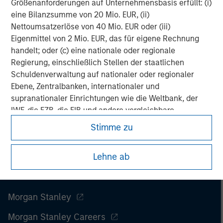
Größenanforderungen auf Unternehmensbasis erfüllt: (i)
eine Bilanzsumme von 20 Mio. EUR, (ii)
Nettoumsatzerlöse von 40 Mio. EUR oder (iii)
Eigenmittel von 2 Mio. EUR, das für eigene Rechnung
handelt; oder (c) eine nationale oder regionale
Regierung, einschließlich Stellen der staatlichen
Schuldenverwaltung auf nationaler oder regionaler
Ebene, Zentralbanken, internationaler und
supranationaler Einrichtungen wie die Weltbank, der
IWF, die EZB, die EIB und andere vergleichbare
internationale Organisationen, die auf eigene Rechnung
Stimme zu
handeln.
Bitte beachten Sie, dass die Definition eines
Lehne ab
professionellen Anlegers von der Definition der
Regulierungsbehörde des Landes abweichen kann, von
dem aus auf die Website zugegriffen wird.
Morgan Stanley
Morgan Stanley Careers