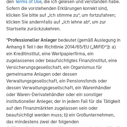
den
Terms of Use
, die ich gelesen und verstanden habe.
Sofern die vorstehenden Erklärungen korrekt sind,
klicken Sie bitte auf „Ich stimme zu“, um fortzufahren;
klicken Sie andernfalls auf „Ich lehne ab“, um zur
Startseite zurückzukehren.
ARTIKEL
T
*
Professioneller Anleger
bedeutet (gemäß Auslegung in
Anhang II Teil I der Richtlinie 2014/65/EU („MiFID“)): a)
The MSIM Quantitative Duration
F
ein Kreditinstitut, eine Wertpapierfirma, ein
Strategy Model: A Factor-Based
C
zugelassenes oder beaufsichtigtes Finanzinstitut, eine
Approach to Managing Interest Rates
Anton Heese and Matas Vala explore the
H
Versicherungsgesellschaft, ein Organismus für
Quantitative Duration Strategy Model, one of the
h
gemeinsame Anlagen oder dessen
proprietary tools the team uses to enhance their
c
Verwaltungsgesellschaft, ein Pensionsfonds oder
investment process, as it helps provide structure
d
dessen Verwaltungsgesellschaft, ein Warenhändler
and rigour with identifying and processing
l
oder Waren-Derivatehändler oder ein sonstiger
relevant and important data.
C
institutioneller Anleger, der in jedem Fall für die Tätigkeit
f
auf den Finanzmärkten zugelassen sein oder
c
05-AUG-2026
0
beaufsichtigt werden muss; b) ein Großunternehmen,
das mindestens zwei der folgenden