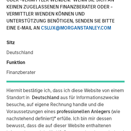
Market’s Comeback
KEINEN ZUGELASSENEN FINANZBERATER ODER -
VERMITTLER WENDEN KÖNNEN UND
UNTERSTÜTZUNG BENÖTIGEN, SENDEN SIE BITTE
23 JUNI 2026
EINE E-MAIL AN
CSLUX@MORGANSTANLEY.COM
Sitz
The Authors
Deutschland
Funktion
Paul Psaila
Finanzberater
Managing Director
Uday Tharar
Hiermit bestätige ich, dass ich diese Website von einem
Vice President
Standort in
Deutschland
aus für Informationszwecke
besuche, auf eigene Rechnung handle und die
Voraussetzungen eines
professionellen Anlegers
(wie
nachstehend definiert)
*
erfülle. Ich bin mir dessen
bewusst, dass die auf dieser Website enthaltenen
A common thread across emerging markets is an