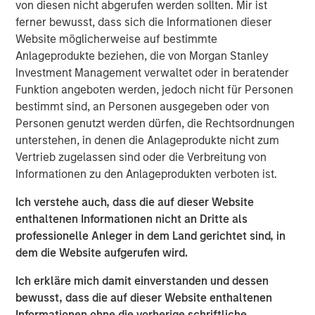
Markets
von diesen nicht abgerufen werden sollten. Mir ist
ferner bewusst, dass sich die Informationen dieser
ARTIKEL
Website möglicherweise auf bestimmte
Anlageprodukte beziehen, die von Morgan Stanley
AI in Active Fund Management: The State of
Investment Management verwaltet oder in beratender
Adoption in 2026
Funktion angeboten werden, jedoch nicht für Personen
bestimmt sind, an Personen ausgegeben oder von
CONSILIENT OBSERVER
Personen genutzt werden dürfen, die Rechtsordnungen
unterstehen, in denen die Anlageprodukte nicht zum
Opportunities and Expectations: The Present
Vertrieb zugelassen sind oder die Verbreitung von
Value of Growth Opportunities in Valuation
Informationen zu den Anlageprodukten verboten ist.
Ich verstehe auch, dass die auf dieser Website
enthaltenen Informationen nicht an Dritte als
professionelle Anleger in dem Land gerichtet sind, in
dem die Website aufgerufen wird.
Vorgestellte Einblicke
Ich erkläre mich damit einverstanden und dessen
bewusst, dass die auf dieser Website enthaltenen
Informationen ohne die vorherige schriftliche