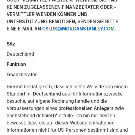
purposes, both before and after they have developed. For
KEINEN ZUGELASSENEN FINANZBERATER ODER -
investors, it has the potential to birth new industries and
VERMITTLER WENDEN KÖNNEN UND
disrupt existing medical treatments.
UNTERSTÜTZUNG BENÖTIGEN, SENDEN SIE BITTE
EINE E-MAIL AN
CSLUX@MORGANSTANLEY.COM
PDF herunterladen
Sitz
Deutschland
Counterpoint Global
Funktion
Counterpoint Global’s culture fosters collaboration,
creativity, continued development and differentiated
Finanzberater
thinking.
Hiermit bestätige ich, dass ich diese Website von einem
Standort in
Deutschland
aus für Informationszwecke
Ähnliche Einblicke
besuche, auf eigene Rechnung handle und die
Voraussetzungen eines
professionellen Anlegers
(wie
CONSILIENT OBSERVER
nachstehend definiert)
*
erfülle. Ich bin mir dessen
The Wisdom of Crowds in Markets: Crowd
bewusst, dass die auf dieser Website enthaltenen
Behavior in Prediction, Betting, and Stock
Informationen nicht für US-Personen bestimmt sind und