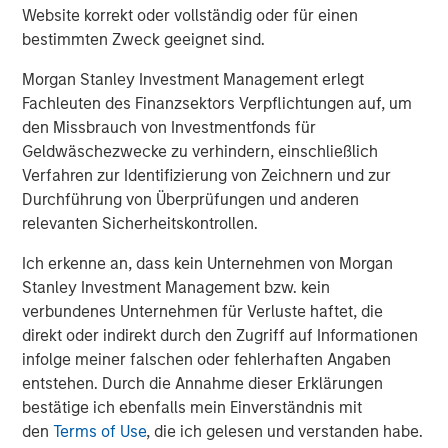
Website korrekt oder vollständig oder für einen
constrained supply. In this environment,
bestimmten Zweck geeignet sind.
diversified portfolios and selective asset-level
07-AUG-2026
0
investing remain critical.
Morgan Stanley Investment Management erlegt
Fachleuten des Finanzsektors Verpflichtungen auf, um
den Missbrauch von Investmentfonds für
Geldwäschezwecke zu verhindern, einschließlich
Verfahren zur Identifizierung von Zeichnern und zur
Durchführung von Überprüfungen und anderen
relevanten Sicherheitskontrollen.
Risk Considerations
Ich erkenne an, dass kein Unternehmen von Morgan
There is no assurance that a Portfolio will achieve its investment
Stanley Investment Management bzw. kein
objective. Portfolios are subject to
market risk
, which is the
possibility that the market values of securities owned by the
verbundenes Unternehmen für Verluste haftet, die
Portfolio will decline and that the value of Portfolio shares may
direkt oder indirekt durch den Zugriff auf Informationen
therefore be less than what you paid for them. Market values
infolge meiner falschen oder fehlerhaften Angaben
can change daily due to economic and other events (e.g. natural
disasters, health crises, terrorism, conflicts and social unrest)
entstehen. Durch die Annahme dieser Erklärungen
that affect markets, countries, companies or governments. It is
bestätige ich ebenfalls mein Einverständnis mit
difficult to predict the timing, duration, and potential adverse
effects (e.g. portfolio liquidity) of events. Accordingly, you can
den
Terms of Use
, die ich gelesen und verstanden habe.
lose money investing in this Portfolio. Please be aware that this