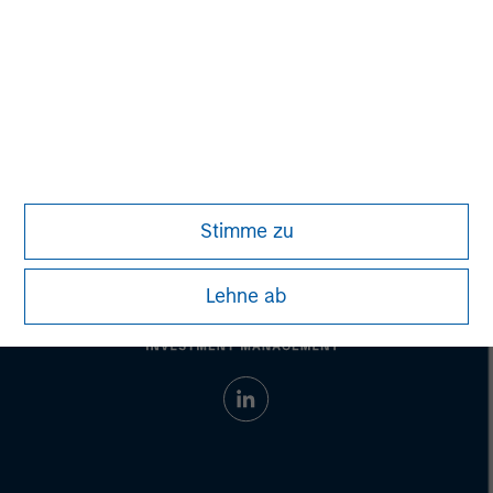
Any charts and graphs provided are for illustrative purposes
only. Any performance quoted represents past performance.
Past performance does not guarantee future results.
All
investments involve risks, including the possible loss of
principal.
Prior to making any investment decision, investors should
carefully review the strategy’s relevant offering document. For
the complete content and important disclosures, refer to the
article’s PDF
.
Stimme zu
Lehne ab