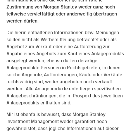
Zustimmung von Morgan Stanley weder ganz noch
teilweise vervielfältigt oder anderweitig übertragen
werden dürfen.
Die hierin enthaltenen Informationen bzw. Meinungen
sollten nicht als Werbemitteilung betrachtet oder als
Angebot zum Verkauf oder eine Aufforderung zur
Abgabe eines Angebots zum Kauf eines Anlageprodukts
ausgelegt werden; ebenso dürfen derartige
ARTIKEL
A
Anlageprodukte Personen in Rechtsgebieten, in denen
solche Angebote, Aufforderungen, Käufe oder Verkäufe
Real Estate Midyear Outlook:
T
rechtswidrig sind, weder angeboten noch verkauft
Constructive Amid Fluid Backdrop
St
werden. Alle Anlageprodukte unterliegen spezifischen
A
The current macroenvironment remains resilient
A
Anlagebeschränkungen, die im Prospekt des jeweiligen
despite elevated volatility and divergence across
Q
Anlageprodukts enthalten sind.
markets. As inflation and energy prices keep
p
Mir ist ebenfalls bewusst, dass Morgan Stanley
central banks hawkish, real estate continues to
i
Investment Management weder garantiert noch
offer attractive relative value, supported by a
a
gewährleistet, dass jegliche Informationen auf dieser
25% repricing, durable income streams, and
r