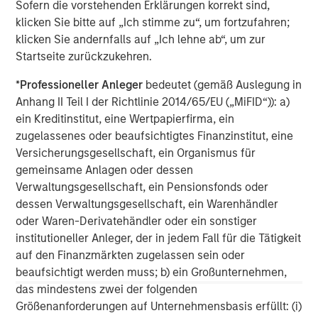
Sofern die vorstehenden Erklärungen korrekt sind,
Portfolio may be subject to certain additional risks. In general,
klicken Sie bitte auf „Ich stimme zu“, um fortzufahren;
equities securities’
values also fluctuate in response to activities
specific to a company. Investments in
foreign markets
entail
klicken Sie andernfalls auf „Ich lehne ab“, um zur
special risks such as currency, political, economic, market and
Startseite zurückzukehren.
liquidity risks. The risks of investing in
emerging market
countries
are greater than risks associated with investments in
foreign developed countries.
Privately placed and restricted
*
Professioneller Anleger
bedeutet (gemäß Auslegung in
securities
may be subject to resale restrictions as well as a lack
Anhang II Teil I der Richtlinie 2014/65/EU („MiFID“)): a)
of publicly available information, which will increase their
ein Kreditinstitut, eine Wertpapierfirma, ein
illiquidity and could adversely affect the ability to value and sell
them (liquidity risk).
Derivative instruments
may
zugelassenes oder beaufsichtigtes Finanzinstitut, eine
disproportionately increase losses and have a significant impact
Versicherungsgesellschaft, ein Organismus für
on performance. They also may be subject to counterparty,
liquidity, valuation, correlation and market risks.
Illiquid
gemeinsame Anlagen oder dessen
securities
may be more difficult to sell and value than public
Verwaltungsgesellschaft, ein Pensionsfonds oder
traded securities (liquidity risk). The
healthcare industry
can be
affected by various political, economic, regulatory, and supply-
dessen Verwaltungsgesellschaft, ein Warenhändler
and-demand factors. Furthermore, it can be subject to
oder Waren-Derivatehändler oder ein sonstiger
government approval of products and services, which could
institutioneller Anleger, der in jedem Fall für die Tätigkeit
have an effect on price and availability, and can be affected by
rapid obsolescence and patent expirations.
auf den Finanzmärkten zugelassen sein oder
beaufsichtigt werden muss; b) ein Großunternehmen,
IMPORTANT INFORMATION
das mindestens zwei der folgenden
The views and opinions are those of the author as of the date of
Größenanforderungen auf Unternehmensbasis erfüllt: (i)
publication and are subject to change at any time due to market