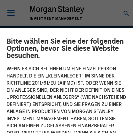
INSIGHTS
Bitte wählen Sie eine der folgenden
Optionen, bevor Sie diese Website
Case Study: CRISPR
besuchen.
WENN ES SICH BEI IHNEN UM EINE EINZELPERSON
31 JANUAR 2017
HANDELT, DIE EIN „KLEINANLEGER“ IM SINNE DER
RICHTLINIE 2011/61/EU (AIFMD) IST, ODER WENN SIE
EIN ANLEGER SIND, DER NICHT DER DEFINITION EINES
„ PROFESSIONELLEN ANLEGERS“ (WIE NACHSTEHEND
Clustered regularly interspaced short palindromic repeats
DEFINIERT) ENTSPRICHT, UND SIE FRAGEN ZU EINER
(CRISPR) is a new tool for genetic research that allows
ANLAGE IN PRODUKTEN VON MORGAN STANLEY
scientists to locate specific segments of DNA and then
INVESTMENT MANAGEMENT HABEN, SOLLTEN SIE
replace or delete those segments. It enables scientists to
SICH AN EINEN ZUGELASSENEN FINANZBERATER
alter organisms for either therapeutic or research
ODER -VERMITTLER WENDEN. WENN SIE SICH AN