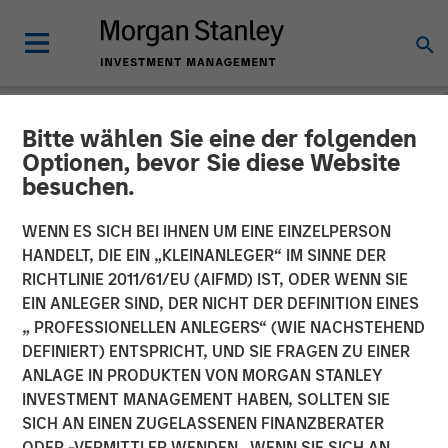
Bitte wählen Sie eine der folgenden
INSIGHTS
Optionen, bevor Sie diese Website
besuchen.
Bright Prospects Podcast:
Episode 3
WENN ES SICH BEI IHNEN UM EINE EINZELPERSON
HANDELT, DIE EIN „KLEINANLEGER“ IM SINNE DER
RICHTLINIE 2011/61/EU (AIFMD) IST, ODER WENN SIE
07 JULI 2026
EIN ANLEGER SIND, DER NICHT DER DEFINITION EINES
„ PROFESSIONELLEN ANLEGERS“ (WIE NACHSTEHEND
DEFINIERT) ENTSPRICHT, UND SIE FRAGEN ZU EINER
Alex Gabriele
ANLAGE IN PRODUKTEN VON MORGAN STANLEY
Portfoliomanager
INVESTMENT MANAGEMENT HABEN, SOLLTEN SIE
Sarah Hudson
SICH AN EINEN ZUGELASSENEN FINANZBERATER
Portfolio Specialist
ODER -VERMITTLER WENDEN. WENN SIE SICH AN