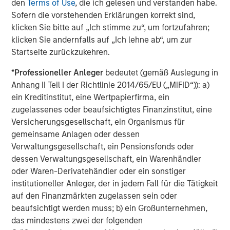
den
Terms of Use
, die ich gelesen und verstanden habe.
Sofern die vorstehenden Erklärungen korrekt sind,
klicken Sie bitte auf „Ich stimme zu“, um fortzufahren;
ARTIKEL
T
klicken Sie andernfalls auf „Ich lehne ab“, um zur
Startseite zurückzukehren.
The MSIM Quantitative Duration
F
Strategy Model: A Factor-Based
C
*
Professioneller Anleger
bedeutet (gemäß Auslegung in
Approach to Managing Interest Rates
Anhang II Teil I der Richtlinie 2014/65/EU („MiFID“)): a)
Anton Heese and Matas Vala explore the
H
ein Kreditinstitut, eine Wertpapierfirma, ein
Quantitative Duration Strategy Model, one of the
h
zugelassenes oder beaufsichtigtes Finanzinstitut, eine
proprietary tools the team uses to enhance their
c
Versicherungsgesellschaft, ein Organismus für
investment process, as it helps provide structure
d
gemeinsame Anlagen oder dessen
and rigour with identifying and processing
l
Verwaltungsgesellschaft, ein Pensionsfonds oder
relevant and important data.
C
dessen Verwaltungsgesellschaft, ein Warenhändler
f
oder Waren-Derivatehändler oder ein sonstiger
c
05-AUG-2026
0
institutioneller Anleger, der in jedem Fall für die Tätigkeit
auf den Finanzmärkten zugelassen sein oder
beaufsichtigt werden muss; b) ein Großunternehmen,
das mindestens zwei der folgenden