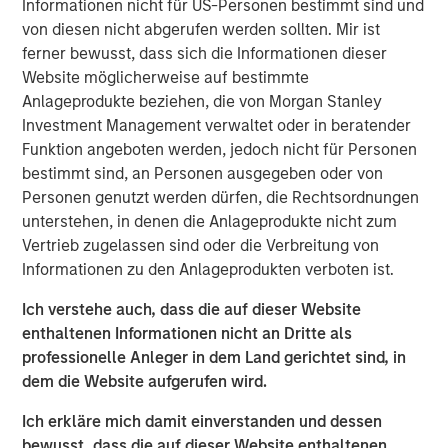
Informationen nicht für US-Personen bestimmt sind und
builds its way out of problems rather than legislating
von diesen nicht abgerufen werden sollten. Mir ist
around them? And with market gains trending ever
ferner bewusst, dass sich die Informationen dieser
narrower, what might cause the music to stop?
Website möglicherweise auf bestimmte
View Transcript
Anlageprodukte beziehen, die von Morgan Stanley
Investment Management verwaltet oder in beratender
International Equity Team
Funktion angeboten werden, jedoch nicht für Personen
The International Equity team follows a disciplined
bestimmt sind, an Personen ausgegeben oder von
investment process based on fundamental analysis and
Personen genutzt werden dürfen, die Rechtsordnungen
bottom-up stock selection. They believe that the best
unterstehen, in denen die Anlageprodukte nicht zum
route to attractive long-term returns is through
Vertrieb zugelassen sind oder die Verbreitung von
compounding and providing reduced downside
Informationen zu den Anlageprodukten verboten ist.
participation.
Ich verstehe auch, dass die auf dieser Website
enthaltenen Informationen nicht an Dritte als
Ähnliche Einblicke
professionelle Anleger in dem Land gerichtet sind, in
dem die Website aufgerufen wird.
BRIGHT PROSPECTS
Ich erkläre mich damit einverstanden und dessen
Bright Prospects Podcast: Episode 2
bewusst, dass die auf dieser Website enthaltenen