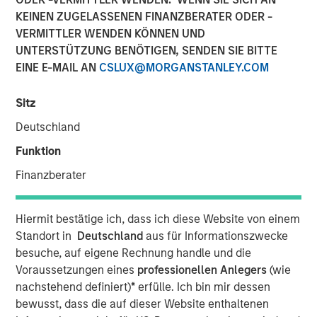
KEINEN ZUGELASSENEN FINANZBERATER ODER -
VERMITTLER WENDEN KÖNNEN UND
UNTERSTÜTZUNG BENÖTIGEN, SENDEN SIE BITTE
EINE E-MAIL AN
CSLUX@MORGANSTANLEY.COM
00:00
18:08
Sitz
Deutschland
Fresh from his annual research trip to China, Global Stars
Funktion
PM Alex Gabriele joins Portfolio Specialist Sarah Hudson
Finanzberater
for episode 3 of the Bright Prospects podcast to share
what he saw on the ground - including the EV-filled
streets of Shanghai and robotics businesses moving from
Hiermit bestätige ich, dass ich diese Website von einem
prototypes to real-world deployment - as he sought to
Standort in
Deutschland
aus für Informationszwecke
uncover the next generation of exciting growth
besuche, auf eigene Rechnung handle und die
companies trading at compelling valuations.
Voraussetzungen eines
professionellen Anlegers
(wie
nachstehend definiert)
*
erfülle. Ich bin mir dessen
Have chipmaking supply constraints flattened the AI
bewusst, dass die auf dieser Website enthaltenen
“bubble”? What can the West learn from an economy that