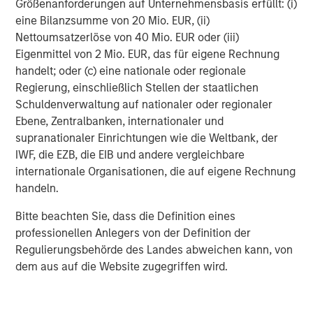
Größenanforderungen auf Unternehmensbasis erfüllt: (i)
eine Bilanzsumme von 20 Mio. EUR, (ii)
Nettoumsatzerlöse von 40 Mio. EUR oder (iii)
Eigenmittel von 2 Mio. EUR, das für eigene Rechnung
handelt; oder (c) eine nationale oder regionale
DISTRIBUTION
Regierung, einschließlich Stellen der staatlichen
This material is only intended for and will only be distributed to
Schuldenverwaltung auf nationaler oder regionaler
persons resident in jurisdictions where such distribution or
availability would not be contrary to local laws or regulations.
Ebene, Zentralbanken, internationaler und
supranationaler Einrichtungen wie die Weltbank, der
MSIM, the asset management division of Morgan Stanley (NYSE:
MS), and its affiliates have arrangements in place to market
IWF, die EZB, die EIB und andere vergleichbare
each other’s products and services. Each MSIM affiliate is
internationale Organisationen, die auf eigene Rechnung
regulated as appropriate in the jurisdiction it operates. MSIM’s
affiliates are: Eaton Vance Management (International) Limited,
handeln.
Eaton Vance Advisers International Ltd, Calvert Research and
Management, Eaton Vance Management, Parametric Portfolio
Bitte beachten Sie, dass die Definition eines
Associates LLC, and Atlanta Capital Management LLC.
professionellen Anlegers von der Definition der
This material has been issued by any one or more of the
Regulierungsbehörde des Landes abweichen kann, von
following entities:
dem aus auf die Website zugegriffen wird.
EMEA
This material is for Professional Clients/Accredited Investors only.