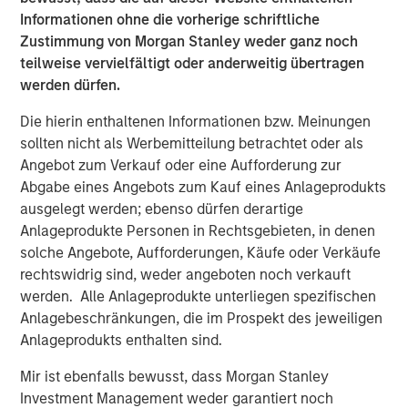
Informationen ohne die vorherige schriftliche
BRIGHT PROSPECTS
Zustimmung von Morgan Stanley weder ganz noch
teilweise vervielfältigt oder anderweitig übertragen
Bright Prospects Podcast: Episode 1
werden dürfen.
Die hierin enthaltenen Informationen bzw. Meinungen
GLOBAL EQUITY OBSERVER
sollten nicht als Werbemitteilung betrachtet oder als
Exchanges: the quiet infrastructure behind
Angebot zum Verkauf oder eine Aufforderung zur
modern markets
Abgabe eines Angebots zum Kauf eines Anlageprodukts
ausgelegt werden; ebenso dürfen derartige
Anlageprodukte Personen in Rechtsgebieten, in denen
solche Angebote, Aufforderungen, Käufe oder Verkäufe
rechtswidrig sind, weder angeboten noch verkauft
The Authors
werden. Alle Anlageprodukte unterliegen spezifischen
Anlagebeschränkungen, die im Prospekt des jeweiligen
Anlageprodukts enthalten sind.
Mir ist ebenfalls bewusst, dass Morgan Stanley
Alex Gabriele
Investment Management weder garantiert noch