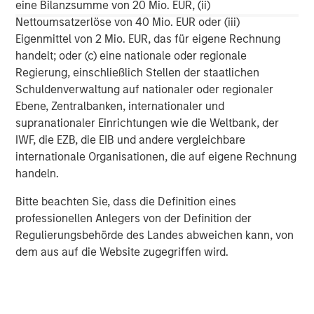
investing remain critical.
eine Bilanzsumme von 20 Mio. EUR, (ii)
Nettoumsatzerlöse von 40 Mio. EUR oder (iii)
Eigenmittel von 2 Mio. EUR, das für eigene Rechnung
handelt; oder (c) eine nationale oder regionale
Regierung, einschließlich Stellen der staatlichen
Schuldenverwaltung auf nationaler oder regionaler
Ebene, Zentralbanken, internationaler und
IMPORTANT DISCLOSURES
supranationaler Einrichtungen wie die Weltbank, der
IWF, die EZB, die EIB und andere vergleichbare
Morgan Stanley did pay for this sponsored feature.
internationale Organisationen, die auf eigene Rechnung
The views and opinions are those of the author as of the date of
handeln.
publication and are subject to change at any time due to
market or economic conditions and may not necessarily come
to pass. The views expressed do not reflect the opinions of all
Bitte beachten Sie, dass die Definition eines
investment personnel at Morgan Stanley Investment
professionellen Anlegers von der Definition der
Management (MSIM) and its subsidiaries and affiliates
Regulierungsbehörde des Landes abweichen kann, von
(collectively the Firm”), and may not be reflected in all the
strategies and products that the Firm offers.
dem aus auf die Website zugegriffen wird.
This material is for the benefit of persons whom the Firm
reasonably believes it is permitted to communicate to and
should not be forwarded to any other person without the
consent of the Firm. It is not addressed to any other person and