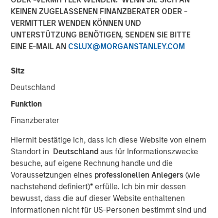
Fundamentals
KEINEN ZUGELASSENEN FINANZBERATER ODER -
VERMITTLER WENDEN KÖNNEN UND
UNTERSTÜTZUNG BENÖTIGEN, SENDEN SIE BITTE
12 MAI 2026
EINE E-MAIL AN
CSLUX@MORGANSTANLEY.COM
Sitz
Deutschland
Today’s market is demanding a more disciplined
Funktion
approach to income investing; Morgan Stanley Real
Estate Investing’s David Gross sat down with PERE to
Finanzberater
discuss the rise of selectivity in net lease real estate
Hiermit bestätige ich, dass ich diese Website von einem
investing.
Standort in
Deutschland
aus für Informationszwecke
In latest PERE Net Lease Report, David Gross, Managing
besuche, auf eigene Rechnung handle und die
Director and Head of Acquisitions for Morgan Stanley
Voraussetzungen eines
professionellen Anlegers
(wie
Real Estate Investing, highlights how high-quality net
nachstehend definiert)
*
erfülle. Ich bin mir dessen
lease investing may deliver durable, downside-protected
bewusst, dass die auf dieser Website enthaltenen
income—supported by tenant credit, mission-critical real
Informationen nicht für US-Personen bestimmt sind und