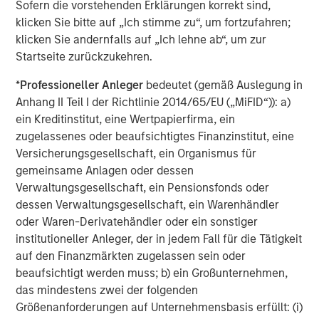
Sofern die vorstehenden Erklärungen korrekt sind,
klicken Sie bitte auf „Ich stimme zu“, um fortzufahren;
klicken Sie andernfalls auf „Ich lehne ab“, um zur
Startseite zurückzukehren.
*
Professioneller Anleger
bedeutet (gemäß Auslegung in
Anhang II Teil I der Richtlinie 2014/65/EU („MiFID“)): a)
ARTIKEL
A
ein Kreditinstitut, eine Wertpapierfirma, ein
zugelassenes oder beaufsichtigtes Finanzinstitut, eine
Real Estate Midyear Outlook:
T
Versicherungsgesellschaft, ein Organismus für
Constructive Amid Fluid Backdrop
St
gemeinsame Anlagen oder dessen
A
The current macroenvironment remains resilient
A
Verwaltungsgesellschaft, ein Pensionsfonds oder
despite elevated volatility and divergence across
Q
dessen Verwaltungsgesellschaft, ein Warenhändler
markets. As inflation and energy prices keep
p
oder Waren-Derivatehändler oder ein sonstiger
central banks hawkish, real estate continues to
i
institutioneller Anleger, der in jedem Fall für die Tätigkeit
offer attractive relative value, supported by a
a
auf den Finanzmärkten zugelassen sein oder
25% repricing, durable income streams, and
r
beaufsichtigt werden muss; b) ein Großunternehmen,
constrained supply. In this environment,
das mindestens zwei der folgenden
diversified portfolios and selective asset-level
Größenanforderungen auf Unternehmensbasis erfüllt: (i)
07-AUG-2026
0