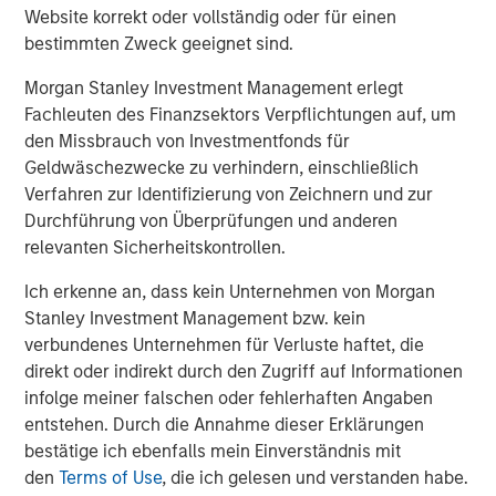
PRESS RELEASE
Website korrekt oder vollständig oder für einen
bestimmten Zweck geeignet sind.
Morgan Stanley Real Estate Investing
Announces Acquisition of French Logistics
Morgan Stanley Investment Management erlegt
Portfolio of Five Assets
Fachleuten des Finanzsektors Verpflichtungen auf, um
den Missbrauch von Investmentfonds für
VIDEO
Geldwäschezwecke zu verhindern, einschließlich
Lauren Hochfelder on The Alts Report
Verfahren zur Identifizierung von Zeichnern und zur
Durchführung von Überprüfungen und anderen
relevanten Sicherheitskontrollen.
Ich erkenne an, dass kein Unternehmen von Morgan
Stanley Investment Management bzw. kein
verbundenes Unternehmen für Verluste haftet, die
Vorgestellte Einblicke
direkt oder indirekt durch den Zugriff auf Informationen
infolge meiner falschen oder fehlerhaften Angaben
entstehen. Durch die Annahme dieser Erklärungen
bestätige ich ebenfalls mein Einverständnis mit
den
Terms of Use
, die ich gelesen und verstanden habe.