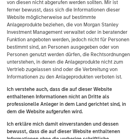
estate, and structural tailwinds.
von diesen nicht abgerufen werden sollten. Mir ist
ferner bewusst, dass sich die Informationen dieser
“Tenant strength, asset quality and demand drivers are
Website möglicherweise auf bestimmte
increasingly shaping where real estate investors find
Anlageprodukte beziehen, die von Morgan Stanley
durable income”
Investment Management verwaltet oder in beratender
Funktion angeboten werden, jedoch nicht für Personen
bestimmt sind, an Personen ausgegeben oder von
Read Full Feature Here
Personen genutzt werden dürfen, die Rechtsordnungen
unterstehen, in denen die Anlageprodukte nicht zum
Morgan Stanley Real Estate Investing
Vertrieb zugelassen sind oder die Verbreitung von
Informationen zu den Anlageprodukten verboten ist.
Morgan Stanley Real Estate Investing (MSREI) manages
global value-add / opportunistic and regional core / core-
Ich verstehe auch, dass die auf dieser Website
plus real estate investment strategies. The team's
enthaltenen Informationen nicht an Dritte als
experience encompasses a broad array of asset classes,
professionelle Anleger in dem Land gerichtet sind, in
geographic regions and investment themes across all
dem die Website aufgerufen wird.
phases of the real estate cycle.
Ich erkläre mich damit einverstanden und dessen
bewusst, dass die auf dieser Website enthaltenen
Reproduced with permission of:
Informationen ohne die vorherige schriftliche