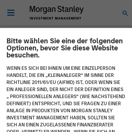
Bitte wählen Sie eine der folgenden
INSIGHTS
Optionen, bevor Sie diese Website
besuchen.
Video: Warum man jetzt in
Schwellenländeranleihen
WENN ES SICH BEI IHNEN UM EINE EINZELPERSON
HANDELT, DIE EIN „KLEINANLEGER“ IM SINNE DER
investieren sollte -
RICHTLINIE 2011/61/EU (AIFMD) IST, ODER WENN SIE
EIN ANLEGER SIND, DER NICHT DER DEFINITION EINES
Strategie,
„ PROFESSIONELLEN ANLEGERS“ (WIE NACHSTEHEND
Wettbewerbsvorteil und
DEFINIERT) ENTSPRICHT, UND SIE FRAGEN ZU EINER
ANLAGE IN PRODUKTEN VON MORGAN STANLEY
langfristige Chancen
INVESTMENT MANAGEMENT HABEN, SOLLTEN SIE
SICH AN EINEN ZUGELASSENEN FINANZBERATER
ODER -VERMITTLER WENDEN. WENN SIE SICH AN