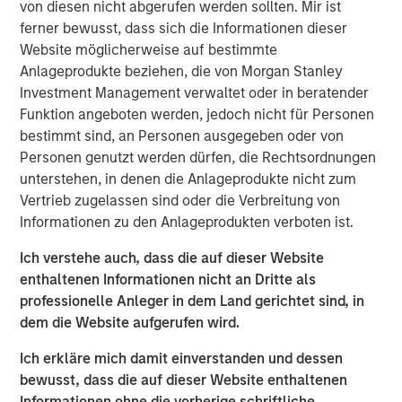
und Diversifikation bieten, doch die Treiber der Rendite
von diesen nicht abgerufen werden sollten. Mir ist
unterscheiden sich erheblich zwischen den einzelnen
ferner bewusst, dass sich die Informationen dieser
Ländern und Emittenten. Matt Murphy erläutert das
Website möglicherweise auf bestimmte
risikobewusste Anlageziel der Strategie und warum man
Anlageprodukte beziehen, die von Morgan Stanley
jetzt investieren sollte. Mehr dazu erfahren Sie in diesem
Investment Management verwaltet oder in beratender
Video.
Funktion angeboten werden, jedoch nicht für Personen
bestimmt sind, an Personen ausgegeben oder von
Emerging Markets Debt Team
Personen genutzt werden dürfen, die Rechtsordnungen
unterstehen, in denen die Anlageprodukte nicht zum
Our over 40-year history of managing emerging markets
Vertrieb zugelassen sind oder die Verbreitung von
debt has given us a unique perspective on managing risk
Informationen zu den Anlageprodukten verboten ist.
for our clients. Our focus on utilizing the full investment
universe, concentrating our research on countries and
Ich verstehe auch, dass die auf dieser Website
companies exhibiting structural changes, and our world-
enthaltenen Informationen nicht an Dritte als
class dedicated trading and operations team
professionelle Anleger in dem Land gerichtet sind, in
differentiates us from other managers and drives our
dem die Website aufgerufen wird.
performance.
Ich erkläre mich damit einverstanden und dessen
bewusst, dass die auf dieser Website enthaltenen
Ähnliche Einblicke
Informationen ohne die vorherige schriftliche