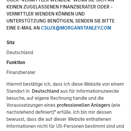
20 APRIL 2026
KEINEN ZUGELASSENEN FINANZBERATER ODER -
VERMITTLER WENDEN KÖNNEN UND
Matt Murphy, CFA, CAIA
UNTERSTÜTZUNG BENÖTIGEN, SENDEN SIE BITTE
Managing Director
EINE E-MAIL AN
CSLUX@MORGANSTANLEY.COM
Sitz
Deutschland
Funktion
Finanzberater
Play
Hiermit bestätige ich, dass ich diese Website von einem
Standort in
Deutschland
aus für Informationszwecke
besuche, auf eigene Rechnung handle und die
Voraussetzungen eines
professionellen Anlegers
(wie
Video
nachstehend definiert)
*
erfülle. Ich bin mir dessen
bewusst, dass die auf dieser Website enthaltenen
Schwellenländeranleihen können substanzielle Erträge
Informationen nicht für US-Personen bestimmt sind und