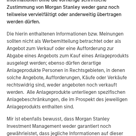
Zustimmung von Morgan Stanley weder ganz noch
VIDEO
teilweise vervielfältigt oder anderweitig übertragen
Video: Why Emerging Markets Debt Now -
werden dürfen.
Strategy, Edge and Long Term Opportunity
Die hierin enthaltenen Informationen bzw. Meinungen
sollten nicht als Werbemitteilung betrachtet oder als
VIDEO
Angebot zum Verkauf oder eine Aufforderung zur
Abgabe eines Angebots zum Kauf eines Anlageprodukts
Global Macro Video: Where We Invest & How
ausgelegt werden; ebenso dürfen derartige
Clients Use the Fund
Anlageprodukte Personen in Rechtsgebieten, in denen
solche Angebote, Aufforderungen, Käufe oder Verkäufe
VIDEO
rechtswidrig sind, weder angeboten noch verkauft
werden. Alle Anlageprodukte unterliegen spezifischen
Global Macro Video: Managing the Portfolio
Anlagebeschränkungen, die im Prospekt des jeweiligen
Anlageprodukts enthalten sind.
Mir ist ebenfalls bewusst, dass Morgan Stanley
The Author
Investment Management weder garantiert noch
gewährleistet, dass jegliche Informationen auf dieser