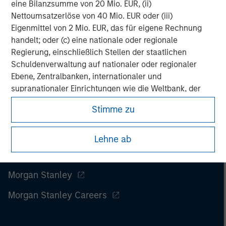
eine Bilanzsumme von 20 Mio. EUR, (ii)
Nettoumsatzerlöse von 40 Mio. EUR oder (iii)
Eigenmittel von 2 Mio. EUR, das für eigene Rechnung
handelt; oder (c) eine nationale oder regionale
Regierung, einschließlich Stellen der staatlichen
Schuldenverwaltung auf nationaler oder regionaler
Ebene, Zentralbanken, internationaler und
supranationaler Einrichtungen wie die Weltbank, der
IWF, die EZB, die EIB und andere vergleichbare
Stimme zu
internationale Organisationen, die auf eigene Rechnung
handeln.
Lehne ab
Bitte beachten Sie, dass die Definition eines
professionellen Anlegers von der Definition der
Regulierungsbehörde des Landes abweichen kann, von
Morgan Stanley
dem aus auf die Website zugegriffen wird.
Morgan Stanley Careers