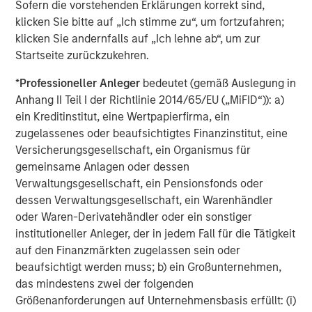
Sofern die vorstehenden Erklärungen korrekt sind,
klicken Sie bitte auf „Ich stimme zu“, um fortzufahren;
klicken Sie andernfalls auf „Ich lehne ab“, um zur
ARTIKEL
A
Startseite zurückzukehren.
*
Professioneller Anleger
bedeutet (gemäß Auslegung in
Real Estate Midyear Outlook:
T
Anhang II Teil I der Richtlinie 2014/65/EU („MiFID“)): a)
Constructive Amid Fluid Backdrop
St
ein Kreditinstitut, eine Wertpapierfirma, ein
A
The current macroenvironment remains resilient
A
zugelassenes oder beaufsichtigtes Finanzinstitut, eine
despite elevated volatility and divergence across
Q
Versicherungsgesellschaft, ein Organismus für
markets. As inflation and energy prices keep
p
gemeinsame Anlagen oder dessen
central banks hawkish, real estate continues to
i
Verwaltungsgesellschaft, ein Pensionsfonds oder
offer attractive relative value, supported by a
a
dessen Verwaltungsgesellschaft, ein Warenhändler
25% repricing, durable income streams, and
r
oder Waren-Derivatehändler oder ein sonstiger
constrained supply. In this environment,
institutioneller Anleger, der in jedem Fall für die Tätigkeit
diversified portfolios and selective asset-level
07-AUG-2026
0
auf den Finanzmärkten zugelassen sein oder
investing remain critical.
beaufsichtigt werden muss; b) ein Großunternehmen,
das mindestens zwei der folgenden
Größenanforderungen auf Unternehmensbasis erfüllt: (i)