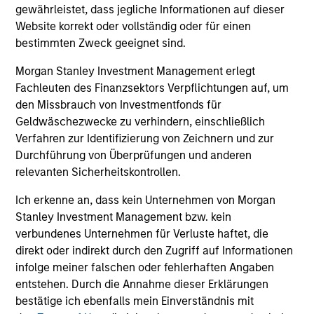
und der Rücknahme von Anteilen anfallen, werden nicht
gewährleistet, dass jegliche Informationen auf dieser
berücksichtigt. Alle Performance- und Index-Daten
Website korrekt oder vollständig oder für einen
stammen von Morgan Stanley Investment Management
bestimmten Zweck geeignet sind.
Limited („MSIM Ltd.”).
Der Wert der Anlagen und der mit ihnen erzielten Erträge
Morgan Stanley Investment Management erlegt
können sowohl steigen als auch fallen. Es ist daher
Fachleuten des Finanzsektors Verpflichtungen auf, um
möglich, dass Anleger das ursprünglich investierte Kapital
den Missbrauch von Investmentfonds für
nicht in voller Höhe zurückerhalten.
Geldwäschezwecke zu verhindern, einschließlich
Die Performance versteht sich nach Abzug der Gebühren.
Verfahren zur Identifizierung von Zeichnern und zur
Die Angaben zur Performance des laufenden Jahres sind
Durchführung von Überprüfungen und anderen
nicht annualisiert. Die Performance von anderen
relevanten Sicherheitskontrollen.
Anteilsklassen (sofern angeboten) kann abweichen. Setzen
Sie sich bitte gründlich mit den Anlagezielen und -risiken
Ich erkenne an, dass kein Unternehmen von Morgan
sowie den Kosten und Gebühren des Fonds auseinander,
bevor Sie eine Anlageentscheidung treffen.
Stanley Investment Management bzw. kein
verbundenes Unternehmen für Verluste haftet, die
Der Einsatz von Fremdkapital erhöht die Risiken, so dass
direkt oder indirekt durch den Zugriff auf Informationen
eine relativ kleine Bewegung im Wert einer Anlage zu einer
unverhältnismäßig großen Bewegung, sowohl im negativen
infolge meiner falschen oder fehlerhaften Angaben
als auch im positiven Sinne, im Wert dieser Anlage und
entstehen. Durch die Annahme dieser Erklärungen
damit auch im Wert des Fonds führen kann.
bestätige ich ebenfalls mein Einverständnis mit