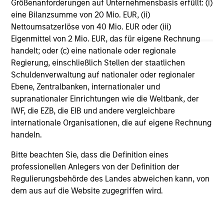
Größenanforderungen auf Unternehmensbasis erfüllt: (i)
Vergleichszwecken zu einer Kategorie zusammengefasst.
eine Bilanzsumme von 20 Mio. EUR, (ii)
Das Rating wird anhand der Morningstar Risk-Adjusted
Return (MRAR) berechnet, eine Kennzahl, die die
Nettoumsatzerlöse von 40 Mio. EUR oder (iii)
Schwankungen der monatlichen Überschussrendite eines
Eigenmittel von 2 Mio. EUR, das für eigene Rechnung
verwalteten Produkts berücksichtigt. Dabei wird
handelt; oder (c) eine nationale oder regionale
besonderes Gewicht auf die negativen
Regierung, einschließlich Stellen der staatlichen
Performanceschwankungen und eine beständige
Wertentwicklung gelegt. Die besten 10% der Produkte in
Schuldenverwaltung auf nationaler oder regionaler
jeder Kategorie erhalten 5 Sterne, die nächsten 22,5% 4
Ebene, Zentralbanken, internationaler und
Sterne, die nächsten 35% 3 Sterne, die nächsten 22,5% 2
supranationaler Einrichtungen wie die Weltbank, der
Sterne und die unteren 10% 1 Stern. Das Morningstar-
IWF, die EZB, die EIB und andere vergleichbare
Gesamtrating für ein verwaltetes Produkt ergibt sich aus
dem gewichteten Durchschnitt der Morningstar-Ratings
internationale Organisationen, die auf eigene Rechnung
über drei, fünf und zehn Jahre (sofern vorhanden). Die
handeln.
Gewichtungen sind: 100% Drei-Jahres-Rating für
Gesamtrenditen von 36–59 Monaten, 60% Fünf-Jahres-
Bitte beachten Sie, dass die Definition eines
Rating/40% Drei-Jahres-Rating für Gesamtrenditen von 60–
professionellen Anlegers von der Definition der
119 Monaten und 50% Zehn-Jahres-Rating/30% Fünf-
Jahres-Rating/20% Drei-Jahres-Rating für Gesamtrenditen
Regulierungsbehörde des Landes abweichen kann, von
von mindestens 120 Monaten. Zwar scheint die Formel für
dem aus auf die Website zugegriffen wird.
das Zehn-Jahres-Gesamtrating den Zehn-Jahres-Zeitraum
am stärksten zu gewichten, jedoch wirkt sich der jüngste
Drei-Jahres-Zeitraum am stärksten aus, da er in alle drei