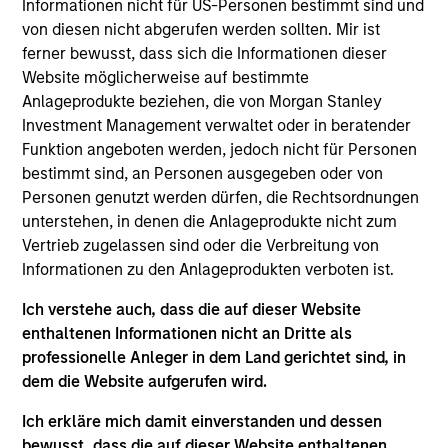
Luxemburg als Organismus für gemeinsame Anlagen
Informationen nicht für US-Personen bestimmt sind und
gemäß Teil 1 des Gesetzes vom 17. Dezember 2010 in
von diesen nicht abgerufen werden sollten. Mir ist
seiner geänderten Fassung registriert ist. Die Gesellschaft
ferner bewusst, dass sich die Informationen dieser
ist ein Organismus für gemeinsame Anlagen in
Wertpapieren („OGAW“).
Website möglicherweise auf bestimmte
Anlageprodukte beziehen, die von Morgan Stanley
Anträge auf Anteile an den Teilfonds sollten erst gestellt
Investment Management verwaltet oder in beratender
werden, wenn der aktuelle Verkaufsprospekt, das Key
Information Document („KID“) oder das Key Investor
Funktion angeboten werden, jedoch nicht für Personen
Information Document („KIID“), der Jahres- und
bestimmt sind, an Personen ausgegeben oder von
Halbjahresbericht („Angebotsunterlagen“) oder andere
Personen genutzt werden dürfen, die Rechtsordnungen
Dokumente, die in Ihrer Nähe online unter
unterstehen, in denen die Anlageprodukte nicht zum
https://www.morganstanley.com/im/msinvf/index.html
Vertrieb zugelassen sind oder die Verbreitung von
verfügbar sind oder kostenlos beim Geschäftssitz von
Morgan Stanley Investment Funds, European Bank and
Informationen zu den Anlageprodukten verboten ist.
Business Centre, 6B route de Trèves, L-2633
Senningerberg, R.C.S. Luxemburg B 29 192, erhältlich.
Ich verstehe auch, dass die auf dieser Website
enthaltenen Informationen nicht an Dritte als
Informationen in Bezug auf Nachhaltigkeitsaspekte des
professionelle Anleger in dem Land gerichtet sind, in
Fonds und die Zusammenfassung der Anlegerrechte
finden Sie auf der oben erwähnten Webseite.
dem die Website aufgerufen wird.
Italienische Anleger sollten darüber hinaus das
Ich erkläre mich damit einverstanden und dessen
„Erweiterte Zeichnungsformular“ und alle Anleger aus
bewusst, dass die auf dieser Website enthaltenen