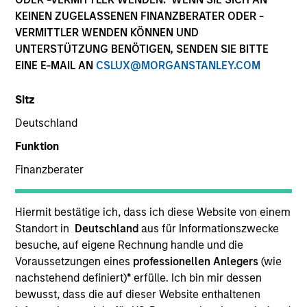
Die Wertentwicklung in der Vergangenheit ist kein
KEINEN ZUGELASSENEN FINANZBERATER ODER -
verlässlicher Indikator für die künftige Wertentwicklung.
VERMITTLER WENDEN KÖNNEN UND
Die Rendite kann infolge von Währungsschwankungen
UNTERSTÜTZUNG BENÖTIGEN, SENDEN SIE BITTE
steigen oder sinken. Alle Performanceangaben werden auf
EINE E-MAIL AN
CSLUX@MORGANSTANLEY.COM
Basis der Nettoinventarwerte (NIW) berechnet. Alle
Performance- und Index-Daten stammen von Morgan
Stanley Investment Management.
Sitz
Klicken Sie auf den Fondsnamen, um Informationen über
Deutschland
die Renditen des Kalenderjahres zu erhalten.
Funktion
Finanzberater
Hiermit bestätige ich, dass ich diese Website von einem
Standort in
Deutschland
aus für Informationszwecke
*Basiswährung des Fonds
besuche, auf eigene Rechnung handle und die
Dieses Material enthält Informationen über die Teilfonds
Voraussetzungen eines
professionellen Anlegers
(wie
von Morgan Stanley Investment Funds, einer in Luxemburg
nachstehend definiert)
*
erfülle. Ich bin mir dessen
ansässigen SICAV (Société d’Investissement à Capital
Variable). (die „Gesellschaft“), die im Großherzogtum
bewusst, dass die auf dieser Website enthaltenen