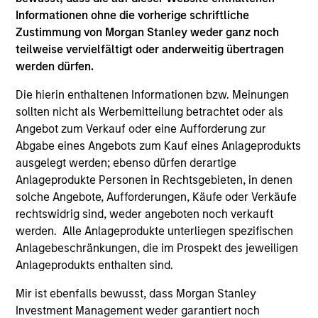
Hongkong den Abschnitt „Zusätzliche Informationen für
Informationen ohne die vorherige schriftliche
Anleger aus Hongkong“ im Verkaufsprospekt beachten.
Deutschsprachige Exemplare des Verkaufsprospekts, des
Zustimmung von Morgan Stanley weder ganz noch
KID oder des KIID, der Statuten der Gesellschaft und der
teilweise vervielfältigt oder anderweitig übertragen
Jahres- und Halbjahresberichte sowie zusätzliche
werden dürfen.
Informationen sind kostenlos bei der Schweizer Vertretung
erhältlich. Die Schweizer Vertretung ist Carnegie Fund
Die hierin enthaltenen Informationen bzw. Meinungen
Services S.A., 11, rue du Général-Dufour, 1204 Genf,
Schweiz. Die Schweizer Zahlstelle ist Banque Cantonale
sollten nicht als Werbemitteilung betrachtet oder als
de Genève, 17, quai de l’Ile, 1204 Genf, Schweiz.
Angebot zum Verkauf oder eine Aufforderung zur
Abgabe eines Angebots zum Kauf eines Anlageprodukts
Beendet die Verwaltungsgesellschaft des entsprechenden
Fonds ihre Vereinbarung zur Vermarktung dieses Fonds in
ausgelegt werden; ebenso dürfen derartige
einem Land des EWR, in dem dieser für den Verkauf
Anlageprodukte Personen in Rechtsgebieten, in denen
registriert ist, so geschieht dies in Übereinstimmung mit
solche Angebote, Aufforderungen, Käufe oder Verkäufe
den OGAW-Vorschriften.
rechtswidrig sind, weder angeboten noch verkauft
Mit dem Fonds verbundene Begriffe und
werden. Alle Anlageprodukte unterliegen spezifischen
Begriffsbestimmungen können Sie unserer Seite mit
Anlagebeschränkungen, die im Prospekt des jeweiligen
dem
Glossar
entnehmen.
Anlageprodukts enthalten sind.
Performanceangaben werden auf Basis der
Mir ist ebenfalls bewusst, dass Morgan Stanley
Nettoinventarwerte (NAV) und abzüglich Gebühren
berechnet. Provisionen und Kosten, die bei der Ausgabe
Investment Management weder garantiert noch