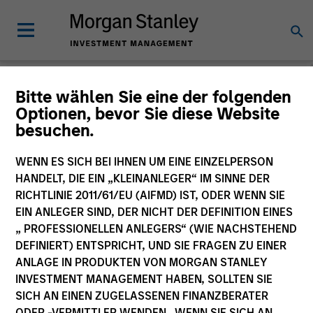
Morgan Stanley
Bitte wählen Sie eine der folgenden
Optionen, bevor Sie diese Website
Investment Funds
besuchen.
Änderung des Fondsvehikels
WENN ES SICH BEI IHNEN UM EINE EINZELPERSON
HANDELT, DIE EIN „KLEINANLEGER“ IM SINNE DER
RICHTLINIE 2011/61/EU (AIFMD) IST, ODER WENN SIE
EIN ANLEGER SIND, DER NICHT DER DEFINITION EINES
„ PROFESSIONELLEN ANLEGERS“ (WIE NACHSTEHEND
DEFINIERT) ENTSPRICHT, UND SIE FRAGEN ZU EINER
ANLAGE IN PRODUKTEN VON MORGAN STANLEY
INVESTMENT MANAGEMENT HABEN, SOLLTEN SIE
SICH AN EINEN ZUGELASSENEN FINANZBERATER
Dieses Dokument ist ein Marketingdokument.
ODER -VERMITTLER WENDEN. WENN SIE SICH AN