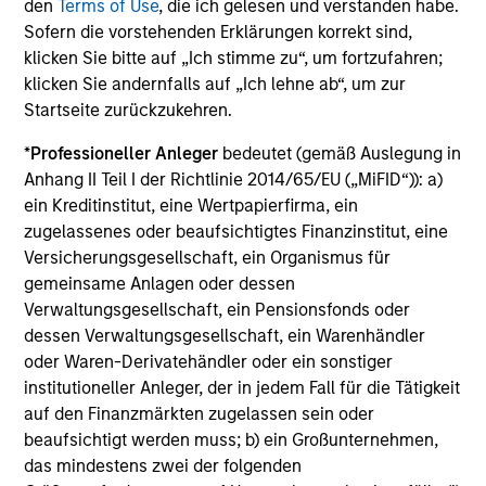
Die auf dieser Webseite verfügbaren Unterlagen beziehen
den
Terms of Use
, die ich gelesen und verstanden habe.
sich auf mehrere Teilfonds der Morgan Stanley Investment
Sofern die vorstehenden Erklärungen korrekt sind,
Management Funds-Reihe. Bitte beachten Sie, dass nicht
klicken Sie bitte auf „Ich stimme zu“, um fortzufahren;
alle Teilfonds in allen Ländern verfügbar sind und Teilfonds
klicken Sie andernfalls auf „Ich lehne ab“, um zur
nicht für Personen mit Wohnsitz in Ländern verfügbar sind,
in denen die Weitergabe bzw. Verfügbarkeit des Materials
Startseite zurückzukehren.
den jeweils geltenden Gesetzen oder Vorschriften
zuwiderlaufen würde.
*
Professioneller Anleger
bedeutet (gemäß Auslegung in
Anhang II Teil I der Richtlinie 2014/65/EU („MiFID“)): a)
Je höher die Kategorie (1-7), desto höher ist der mögliche
ein Kreditinstitut, eine Wertpapierfirma, ein
Ertrag, aber auch das Risiko, den ursprünglich angelegten
Betrag zu verlieren. Kategorie 1 bedeutet nicht, dass es sich
zugelassenes oder beaufsichtigtes Finanzinstitut, eine
um eine risikofreie Anlage handelt. Bitte beachten Sie die
Versicherungsgesellschaft, ein Organismus für
BasisInformationsBlatt („BIB“) des Fonds unter Ressourcen,
gemeinsame Anlagen oder dessen
die Risikoeinstufungen und -hinweise für die einzelnen
Verwaltungsgesellschaft, ein Pensionsfonds oder
Anlageklassen enthalten.
dessen Verwaltungsgesellschaft, ein Warenhändler
1
Das
Morningstar Rating™
(Sterne-Rating) für Fonds wird
oder Waren-Derivatehändler oder ein sonstiger
für Vermögensverwaltungsprodukte (wie Investmentfonds,
institutioneller Anleger, der in jedem Fall für die Tätigkeit
Variable-Annuity- und Variable-Life-Unterkonten (variable
auf den Finanzmärkten zugelassen sein oder
Renten- und Lebensversicherung), börsennotierte Fonds,
geschlossene Fonds und separate Konten) berechnet, die
beaufsichtigt werden muss; b) ein Großunternehmen,
seit mindestens drei Jahren existieren. Börsennotierte
das mindestens zwei der folgenden
Fonds und offene Investmentfonds werden zu