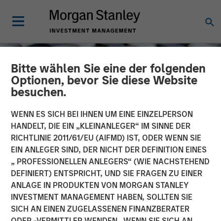
Bitte wählen Sie eine der folgenden
Optionen, bevor Sie diese Website
besuchen.
WENN ES SICH BEI IHNEN UM EINE EINZELPERSON
HANDELT, DIE EIN „KLEINANLEGER“ IM SINNE DER
RICHTLINIE 2011/61/EU (AIFMD) IST, ODER WENN SIE
EIN ANLEGER SIND, DER NICHT DER DEFINITION EINES
„ PROFESSIONELLEN ANLEGERS“ (WIE NACHSTEHEND
DEFINIERT) ENTSPRICHT, UND SIE FRAGEN ZU EINER
CONSILIENT OBSERVER
INSIGHTS
ANLAGE IN PRODUKTEN VON MORGAN STANLEY
INVESTMENT MANAGEMENT HABEN, SOLLTEN SIE
Which One Is It? Equity
SICH AN EINEN ZUGELASSENEN FINANZBERATER
Issuance and Retirement
ODER -VERMITTLER WENDEN. WENN SIE SICH AN