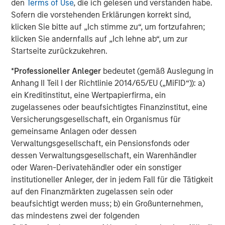
den
Terms of Use
, die ich gelesen und verstanden habe.
Dan Callahan, CFA
Sofern die vorstehenden Erklärungen korrekt sind,
Vice President
klicken Sie bitte auf „Ich stimme zu“, um fortzufahren;
klicken Sie andernfalls auf „Ich lehne ab“, um zur
Startseite zurückzukehren.
*
Professioneller Anleger
bedeutet (gemäß Auslegung in
Vorgestellte Einblicke
Anhang II Teil I der Richtlinie 2014/65/EU („MiFID“)): a)
ein Kreditinstitut, eine Wertpapierfirma, ein
zugelassenes oder beaufsichtigtes Finanzinstitut, eine
Versicherungsgesellschaft, ein Organismus für
gemeinsame Anlagen oder dessen
Verwaltungsgesellschaft, ein Pensionsfonds oder
dessen Verwaltungsgesellschaft, ein Warenhändler
oder Waren-Derivatehändler oder ein sonstiger
institutioneller Anleger, der in jedem Fall für die Tätigkeit
auf den Finanzmärkten zugelassen sein oder
beaufsichtigt werden muss; b) ein Großunternehmen,
das mindestens zwei der folgenden
ARTIKEL
T