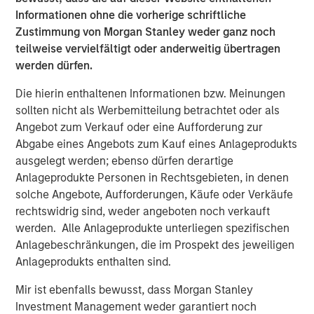
Informationen ohne die vorherige schriftliche
PDF herunterladen
Zustimmung von Morgan Stanley weder ganz noch
teilweise vervielfältigt oder anderweitig übertragen
Counterpoint Global
werden dürfen.
Counterpoint Global’s culture fosters collaboration,
Die hierin enthaltenen Informationen bzw. Meinungen
creativity, continued development and differentiated
sollten nicht als Werbemitteilung betrachtet oder als
thinking.
Angebot zum Verkauf oder eine Aufforderung zur
Abgabe eines Angebots zum Kauf eines Anlageprodukts
Ähnliche Einblicke
ausgelegt werden; ebenso dürfen derartige
Anlageprodukte Personen in Rechtsgebieten, in denen
CONSILIENT OBSERVER
solche Angebote, Aufforderungen, Käufe oder Verkäufe
The Wisdom of Crowds in Markets: Crowd
rechtswidrig sind, weder angeboten noch verkauft
Behavior in Prediction, Betting, and Stock
werden. Alle Anlageprodukte unterliegen spezifischen
Markets
Anlagebeschränkungen, die im Prospekt des jeweiligen
Anlageprodukts enthalten sind.
CONSILIENT OBSERVER
Mir ist ebenfalls bewusst, dass Morgan Stanley
Opportunities and Expectations: The Present
Investment Management weder garantiert noch