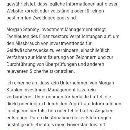
Value of Growth Opportunities in Valuation
gewährleistet, dass jegliche Informationen auf dieser
Website korrekt oder vollständig oder für einen
bestimmten Zweck geeignet sind.
CONSILIENT OBSERVER
Morgan Stanley Investment Management erlegt
Bayes and Base Rates 2.0: How History Can
Fachleuten des Finanzsektors Verpflichtungen auf, um
Guide Our Assessment of the Future
den Missbrauch von Investmentfonds für
Geldwäschezwecke zu verhindern, einschließlich
Verfahren zur Identifizierung von Zeichnern und zur
Durchführung von Überprüfungen und anderen
The Authors
relevanten Sicherheitskontrollen.
Ich erkenne an, dass kein Unternehmen von Morgan
Stanley Investment Management bzw. kein
verbundenes Unternehmen für Verluste haftet, die
Michael Mauboussin
direkt oder indirekt durch den Zugriff auf Informationen
Managing Director
infolge meiner falschen oder fehlerhaften Angaben
entstehen. Durch die Annahme dieser Erklärungen
bestätige ich ebenfalls mein Einverständnis mit