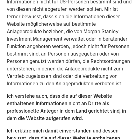
Informationen nicht für US-Personen bestimmt sind und
is relevant for corporate leaders and investors who
von diesen nicht abgerufen werden sollten. Mir ist
think carefully about capital allocation.
ferner bewusst, dass sich die Informationen dieser
Website möglicherweise auf bestimmte
We segregate companies into those that are above
Anlageprodukte beziehen, die von Morgan Stanley
and below the median in issuance via stock-based
Investment Management verwaltet oder in beratender
compensation and in share buybacks, and we then
Funktion angeboten werden, jedoch nicht für Personen
examine the shareholder returns in each of the
bestimmt sind, an Personen ausgegeben oder von
quadrants.
Personen genutzt werden dürfen, die Rechtsordnungen
unterstehen, in denen die Anlageprodukte nicht zum
The returns for the stocks of companies issuing
Vertrieb zugelassen sind oder die Verbreitung von
stock have been substandard, and the returns have
Informationen zu den Anlageprodukten verboten ist.
been attractive for those that retire stock, on
average.
Ich verstehe auch, dass die auf dieser Website
enthaltenen Informationen nicht an Dritte als
Executives who both issue and retire stock at the
professionelle Anleger in dem Land gerichtet sind, in
same time may fail the central goal of capital
dem die Website aufgerufen wird.
allocation, which is to buy low and sell high. Which
one is it?
Ich erkläre mich damit einverstanden und dessen
bewusst, dass die auf dieser Website enthaltenen