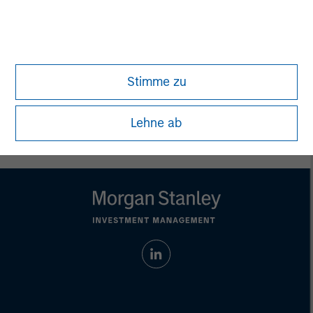
address financial objectives, situation or specific needs of
individual investors.
Any charts and graphs provided are for illustrative purposes
only. Any performance quoted represents past performance.
Past performance does not guarantee future results.
All
investments involve risks, including the possible loss of
Stimme zu
principal.
For the complete content and important disclosures, refer to
the
article pdf
.
Lehne ab