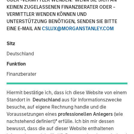
KEINEN ZUGELASSENEN FINANZBERATER ODER -
VERMITTLER WENDEN KÖNNEN UND
24 JULI 2024
UNTERSTÜTZUNG BENÖTIGEN, SENDEN SIE BITTE
EINE E-MAIL AN
CSLUX@MORGANSTANLEY.COM
Sitz
The Authors
Deutschland
Michael Mauboussin
Funktion
Managing Director
Finanzberater
Dan Callahan, CFA
Vice President
Hiermit bestätige ich, dass ich diese Website von einem
Standort in
Deutschland
aus für Informationszwecke
besuche, auf eigene Rechnung handle und die
Voraussetzungen eines
professionellen Anlegers
(wie
nachstehend definiert)
*
erfülle. Ich bin mir dessen
This report reflects on companies that both issue
bewusst, dass die auf dieser Website enthaltenen
and retire shares around the same time, a topic that