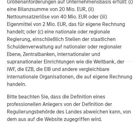
Größenanforderungen auf Unternehmensbasis erfüllt: (i)
eine Bilanzsumme von 20 Mio. EUR, (ii)
The MSIM Quantitative Duration
F
Nettoumsatzerlöse von 40 Mio. EUR oder (iii)
Strategy Model: A Factor-Based
C
Eigenmittel von 2 Mio. EUR, das für eigene Rechnung
Approach to Managing Interest Rates
Anton Heese and Matas Vala explore the
H
handelt; oder (c) eine nationale oder regionale
Quantitative Duration Strategy Model, one of the
h
Regierung, einschließlich Stellen der staatlichen
proprietary tools the team uses to enhance their
c
Schuldenverwaltung auf nationaler oder regionaler
investment process, as it helps provide structure
d
Ebene, Zentralbanken, internationaler und
and rigour with identifying and processing
l
supranationaler Einrichtungen wie die Weltbank, der
relevant and important data.
C
IWF, die EZB, die EIB und andere vergleichbare
f
internationale Organisationen, die auf eigene Rechnung
c
handeln.
05-AUG-2026
0
Bitte beachten Sie, dass die Definition eines
professionellen Anlegers von der Definition der
Regulierungsbehörde des Landes abweichen kann, von
dem aus auf die Website zugegriffen wird.