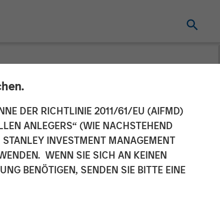
chen.
omy
NNE DER RICHTLINIE 2011/61/EU (AIFMD)
NELLEN ANLEGERS“ (WIE NACHSTEHEND
AN STANLEY INVESTMENT MANAGEMENT
WENDEN. WENN SIE SICH AN KEINEN
G BENÖTIGEN, SENDEN SIE BITTE EINE