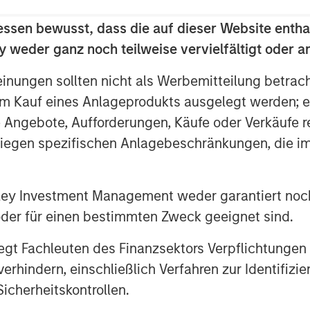
essen bewusst, dass die auf dieser Website entha
 weder ganz noch teilweise vervielfältigt oder 
einungen sollten nicht als Werbemitteilung betrac
m Kauf eines Anlageprodukts ausgelegt werden; e
right fiscal course, Brazil stands on
e Angebote, Aufforderungen, Käufe oder Verkäufe 
e.
liegen spezifischen Anlagebeschränkungen, die i
nley Investment Management weder garantiert noch
 oder für einen bestimmten Zweck geeignet sind.
gt Fachleuten des Finanzsektors Verpflichtungen
hindern, einschließlich Verfahren zur Identifizi
icherheitskontrollen.