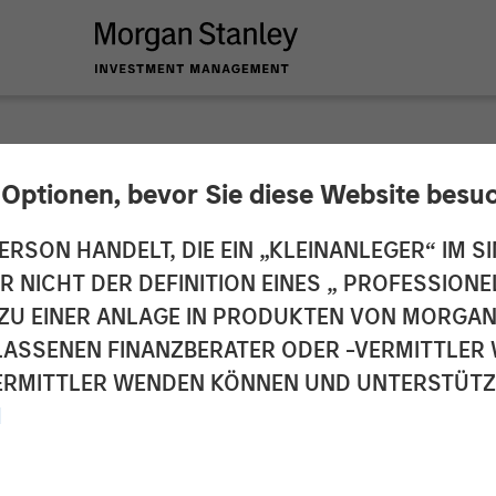
INSIGHTS
 Optionen, bevor Sie diese Website besu
- Rewiring the Econ
ERSON HANDELT, DIE EIN „KLEINANLEGER“ IM SI
DER NICHT DER DEFINITION EINES „ PROFESSIO
EN ZU EINER ANLAGE IN PRODUKTEN VON MORG
ELASSENEN FINANZBERATER ODER -VERMITTLER 
RMITTLER WENDEN KÖNNEN UND UNTERSTÜTZUN
M