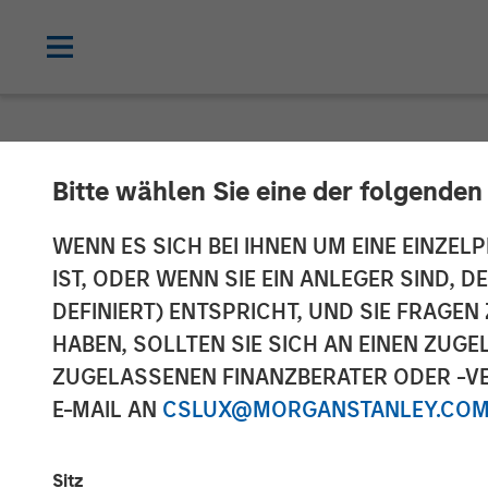
TALES FROM THE EMERGING WORLD
Bitte wählen Sie eine der folgenden
Video: Brazil 
WENN ES SICH BEI IHNEN UM EINE EINZELP
IST, ODER WENN SIE EIN ANLEGER SIND, 
DEFINIERT) ENTSPRICHT, UND SIE FRAG
18 AUGUST 2025
HABEN, SOLLTEN SIE SICH AN EINEN ZUG
ZUGELASSENEN FINANZBERATER ODER -VE
E-MAIL AN
CSLUX@MORGANSTANLEY.CO
Sitz