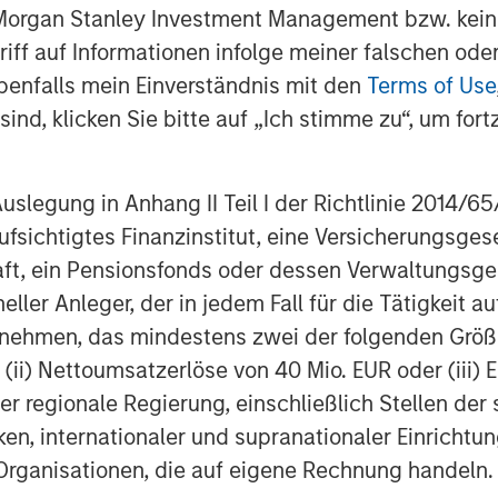
 Morgan Stanley Investment Management bzw. kein
ugriff auf Informationen infolge meiner falschen od
benfalls mein Einverständnis mit den
Terms of Use
ind, klicken Sie bitte auf „Ich stimme zu“, um fortz
egung in Anhang II Teil I der Richtlinie 2014/65/EU
fsichtigtes Finanzinstitut, eine Versicherungsge
t, ein Pensionsfonds oder dessen Verwaltungsges
neller Anleger, der in jedem Fall für die Tätigkeit
ernehmen, das mindestens zwei der folgenden Gr
, (ii) Nettoumsatzerlöse von 40 Mio. EUR oder (iii) 
er regionale Regierung, einschließlich Stellen de
ken, internationaler und supranationaler Einrichtun
 Organisationen, die auf eigene Rechnung handeln.