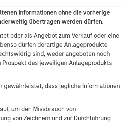
ltenen Informationen ohne die vorherige
anderweitig übertragen werden dürfen.
htet oder als Angebot zum Verkauf oder eine
benso dürfen derartige Anlageprodukte
rechtswidrig sind, weder angeboten noch
Emerging Markets Equity Team
m Prospekt des jeweiligen Anlageprodukts
The Emerging Markets Equity team
combines deep expertise and local
presence in global markets with an
 gewährleistet, dass jegliche Informationen
integrated top-down and bottom-up
investment approach to invest in core
and growth-oriented portfolios across
 auf, um den Missbrauch von
non-U.S. markets.
erung von Zeichnern und zur Durchführung