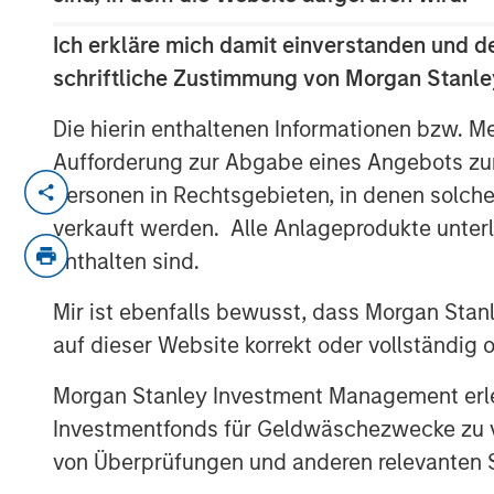
Ich erkläre mich damit einverstanden und d
schriftliche Zustimmung von Morgan Stanley
Die hierin enthaltenen Informationen bzw. M
Aufforderung zur Abgabe eines Angebots zu
With structural reform momentum and the 
Personen in Rechtsgebieten, in denen solch
the brink of redefining its economic futur
verkauft werden. Alle Anlageprodukte unter
enthalten sind.
Mir ist ebenfalls bewusst, dass Morgan Sta
auf dieser Website korrekt oder vollständig
Morgan Stanley Investment Management erle
Investmentfonds für Geldwäschezwecke zu ver
von Überprüfungen und anderen relevanten S