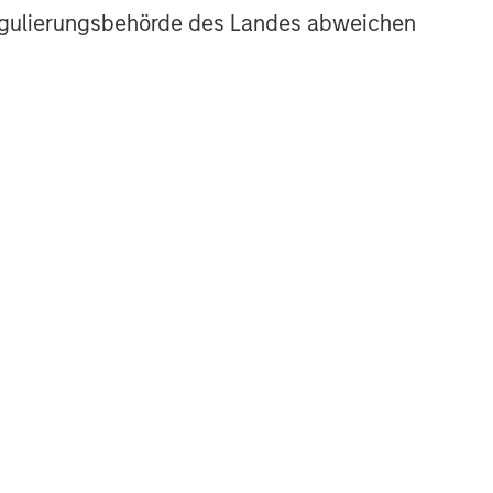
r Regulierungsbehörde des Landes abweichen
TALES FROM THE EMERGING WORLD
The Water Constraint
e