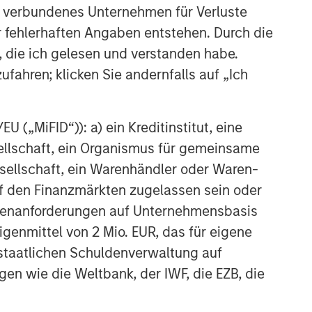
Featured Products
 verbundenes Unternehmen für Verluste
Asia Equity Fund
er fehlerhaften Angaben entstehen. Durch die
, die ich gelesen und verstanden habe.
Sustainable Emerging Markets
ufahren; klicken Sie andernfalls auf „Ich
Equity Fund
Ähnliche Einblicke
 („MiFID“)): a) ein Kreditinstitut, eine
sellschaft, ein Organismus für gemeinsame
TALES FROM THE EMERGING WORLD
ellschaft, ein Warenhändler oder Waren-
From Electric Vehicles to
 auf den Finanzmärkten zugelassen sein oder
Humanoids: China’s Next
ößenanforderungen auf Unternehmensbasis
Manufacturing Leap
Eigenmittel von 2 Mio. EUR, das für eigene
TALES FROM THE EMERGING WORLD
r staatlichen Schuldenverwaltung auf
Terms of Trade: The Quiet
gen wie die Weltbank, der IWF, die EZB, die
Tailwind Behind Emerging
Market’s Comeback