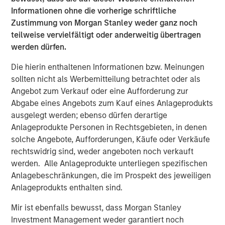
Informationen ohne die vorherige schriftliche
in intangibles, how small the company is, how
Zustimmung von Morgan Stanley weder ganz noch
concentrated the company is, and if it’s in the
teilweise vervielfältigt oder anderweitig übertragen
introduction stage of the life cycle.
werden dürfen.
Die hierin enthaltenen Informationen bzw. Meinungen
PDF herunterladen
sollten nicht als Werbemitteilung betrachtet oder als
Angebot zum Verkauf oder eine Aufforderung zur
Counterpoint Global
Abgabe eines Angebots zum Kauf eines Anlageprodukts
ausgelegt werden; ebenso dürfen derartige
Counterpoint Global’s culture fosters collaboration,
Anlageprodukte Personen in Rechtsgebieten, in denen
creativity, continued development and differentiated
solche Angebote, Aufforderungen, Käufe oder Verkäufe
thinking.
rechtswidrig sind, weder angeboten noch verkauft
werden. Alle Anlageprodukte unterliegen spezifischen
Ähnliche Einblicke
Anlagebeschränkungen, die im Prospekt des jeweiligen
Anlageprodukts enthalten sind.
CONSILIENT OBSERVER
The Wisdom of Crowds in Markets: Crowd
Mir ist ebenfalls bewusst, dass Morgan Stanley
Behavior in Prediction, Betting, and Stock
Investment Management weder garantiert noch