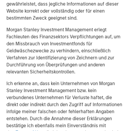
Markets
gewährleistet, dass jegliche Informationen auf dieser
Website korrekt oder vollständig oder für einen
CONSILIENT OBSERVER
bestimmten Zweck geeignet sind.
Opportunities and Expectations: The Present
Morgan Stanley Investment Management erlegt
Value of Growth Opportunities in Valuation
Fachleuten des Finanzsektors Verpflichtungen auf, um
den Missbrauch von Investmentfonds für
Geldwäschezwecke zu verhindern, einschließlich
CONSILIENT OBSERVER
Verfahren zur Identifizierung von Zeichnern und zur
Bayes and Base Rates 2.0: How History Can
Durchführung von Überprüfungen und anderen
Guide Our Assessment of the Future
relevanten Sicherheitskontrollen.
Ich erkenne an, dass kein Unternehmen von Morgan
Stanley Investment Management bzw. kein
verbundenes Unternehmen für Verluste haftet, die
The Authors
direkt oder indirekt durch den Zugriff auf Informationen
infolge meiner falschen oder fehlerhaften Angaben
entstehen. Durch die Annahme dieser Erklärungen
bestätige ich ebenfalls mein Einverständnis mit