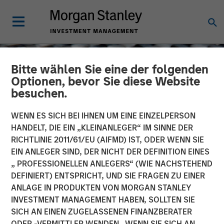
Bitte wählen Sie eine der folgenden
Optionen, bevor Sie diese Website
besuchen.
WENN ES SICH BEI IHNEN UM EINE EINZELPERSON
HANDELT, DIE EIN „KLEINANLEGER“ IM SINNE DER
RICHTLINIE 2011/61/EU (AIFMD) IST, ODER WENN SIE
EIN ANLEGER SIND, DER NICHT DER DEFINITION EINES
„ PROFESSIONELLEN ANLEGERS“ (WIE NACHSTEHEND
DEFINIERT) ENTSPRICHT, UND SIE FRAGEN ZU EINER
CONSILIENT OBSERVER
INSIGHTS
ANLAGE IN PRODUKTEN VON MORGAN STANLEY
INVESTMENT MANAGEMENT HABEN, SOLLTEN SIE
Cash Holdings: Data,
SICH AN EINEN ZUGELASSENEN FINANZBERATER
Theory, and Alternatives
ODER -VERMITTLER WENDEN. WENN SIE SICH AN