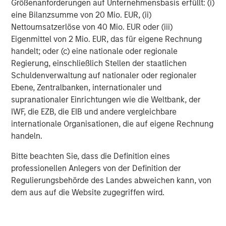
Größenanforderungen auf Unternehmensbasis erfüllt: (i)
eine Bilanzsumme von 20 Mio. EUR, (ii)
Nettoumsatzerlöse von 40 Mio. EUR oder (iii)
Eigenmittel von 2 Mio. EUR, das für eigene Rechnung
handelt; oder (c) eine nationale oder regionale
ARTIKEL
T
Regierung, einschließlich Stellen der staatlichen
Schuldenverwaltung auf nationaler oder regionaler
The MSIM Quantitative Duration
F
Ebene, Zentralbanken, internationaler und
Strategy Model: A Factor-Based
C
supranationaler Einrichtungen wie die Weltbank, der
Approach to Managing Interest Rates
Anton Heese and Matas Vala explore the
H
IWF, die EZB, die EIB und andere vergleichbare
Quantitative Duration Strategy Model, one of the
h
internationale Organisationen, die auf eigene Rechnung
proprietary tools the team uses to enhance their
c
handeln.
investment process, as it helps provide structure
d
and rigour with identifying and processing
l
Bitte beachten Sie, dass die Definition eines
relevant and important data.
C
professionellen Anlegers von der Definition der
f
Regulierungsbehörde des Landes abweichen kann, von
c
dem aus auf die Website zugegriffen wird.
05-AUG-2026
0