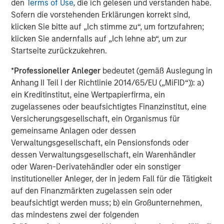
den
Terms of Use
, die ich gelesen und verstanden habe.
Michael Mauboussin
Sofern die vorstehenden Erklärungen korrekt sind,
Managing Director
klicken Sie bitte auf „Ich stimme zu“, um fortzufahren;
klicken Sie andernfalls auf „Ich lehne ab“, um zur
Startseite zurückzukehren.
Dan Callahan, CFA
*
Professioneller Anleger
bedeutet (gemäß Auslegung in
Vice President
Anhang II Teil I der Richtlinie 2014/65/EU („MiFID“)): a)
ein Kreditinstitut, eine Wertpapierfirma, ein
zugelassenes oder beaufsichtigtes Finanzinstitut, eine
Versicherungsgesellschaft, ein Organismus für
gemeinsame Anlagen oder dessen
Vorgestellte Einblicke
Verwaltungsgesellschaft, ein Pensionsfonds oder
dessen Verwaltungsgesellschaft, ein Warenhändler
oder Waren-Derivatehändler oder ein sonstiger
institutioneller Anleger, der in jedem Fall für die Tätigkeit
auf den Finanzmärkten zugelassen sein oder
beaufsichtigt werden muss; b) ein Großunternehmen,
das mindestens zwei der folgenden