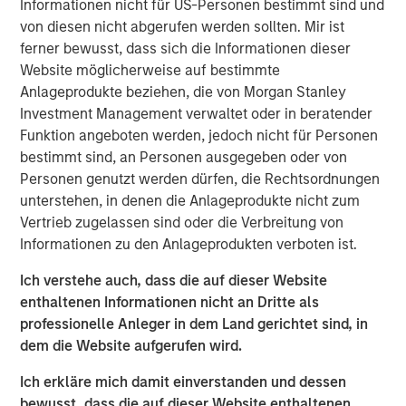
Informationen nicht für US-Personen bestimmt sind und
takes us into key topics around capital allocation
von diesen nicht abgerufen werden sollten. Mir ist
and capital structure.
ferner bewusst, dass sich die Informationen dieser
Website möglicherweise auf bestimmte
Cash is at the same time a non-productive holding
Anlageprodukte beziehen, die von Morgan Stanley
that creates a drag on return on invested capital, as
Investment Management verwaltet oder in beratender
well as a resource that provides flexibility to make
Funktion angeboten werden, jedoch nicht für Personen
future investments that create value.
bestimmt sind, an Personen ausgegeben oder von
Personen genutzt werden dürfen, die Rechtsordnungen
We start by sharing empirical data on the cash
unterstehen, in denen die Anlageprodukte nicht zum
holdings of public companies in the U.S. since 1970,
Vertrieb zugelassen sind oder die Verbreitung von
which reveals a steady rise since 1990 driven by a
Informationen zu den Anlageprodukten verboten ist.
change in mix toward sectors that invest more
heavily in intangible assets.
Ich verstehe auch, dass die auf dieser Website
enthaltenen Informationen nicht an Dritte als
Next we discuss theories of why companies hold
professionelle Anleger in dem Land gerichtet sind, in
cash and then we review their options should they
dem die Website aufgerufen wird.
choose to disburse excess cash.
Ich erkläre mich damit einverstanden und dessen
We observe a positive correlation between the level
bewusst, dass die auf dieser Website enthaltenen
of cash holdings and how much a company invests