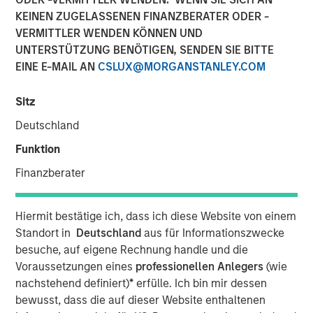
KEINEN ZUGELASSENEN FINANZBERATER ODER -
VERMITTLER WENDEN KÖNNEN UND
05 AUGUST 2025
UNTERSTÜTZUNG BENÖTIGEN, SENDEN SIE BITTE
EINE E-MAIL AN
CSLUX@MORGANSTANLEY.COM
Sitz
The Authors
Deutschland
Michael Mauboussin
Funktion
Managing Director
Finanzberater
Dan Callahan, CFA
Vice President
Hiermit bestätige ich, dass ich diese Website von einem
Standort in
Deutschland
aus für Informationszwecke
besuche, auf eigene Rechnung handle und die
Voraussetzungen eines
professionellen Anlegers
(wie
nachstehend definiert)
*
erfülle. Ich bin mir dessen
The goal of this report is to discern the proper
bewusst, dass die auf dieser Website enthaltenen
amount of cash a company should hold, which