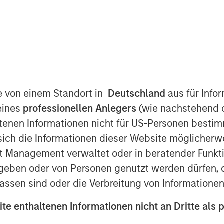
te von einem Standort in
Deutschland
aus für Info
ertainty
eines
professionellen Anlegers
(wie nachstehend d
tenen Informationen nicht für US-Personen bestim
nct concepts, and we believe it is
s sich die Informationen dieser Website mögliche
m.
t Management verwaltet oder in beratender Funkti
tial investments may present the same
geben oder von Personen genutzt werden dürfen, 
idence in the probabilities for one may
assen sind oder die Verbreitung von Informatione
ite enthaltenen Informationen nicht an Dritte als 
ermining the appropriate weighting of