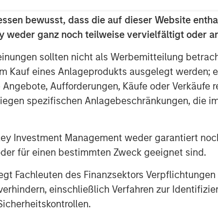
ting diversification.
essen bewusst, dass die auf dieser Website entha
nce describe three relevant
 weder ganz noch teilweise vervielfältigt oder 
o complement their probability
ng of opportunities.
einungen sollten nicht als Werbemitteilung betrac
m Kauf eines Anlageprodukts ausgelegt werden; e
e Angebote, Aufforderungen, Käufe oder Verkäufe 
liegen spezifischen Anlagebeschränkungen, die i
nley Investment Management weder garantiert noch
 oder für einen bestimmten Zweck geeignet sind.
gt Fachleuten des Finanzsektors Verpflichtungen
hindern, einschließlich Verfahren zur Identifizi
icherheitskontrollen.