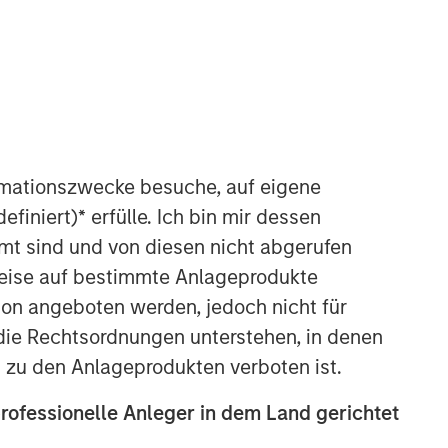
rmationszwecke besuche, auf eigene
efiniert)
*
erfülle. Ich bin mir dessen
Counterpoint Global
mt sind und von diesen nicht abgerufen
Counterpoint Global’s culture fosters
rweise auf bestimmte Anlageprodukte
collaboration, creativity, continued
on angeboten werden, jedoch nicht für
development and differentiated
die Rechtsordnungen unterstehen, in denen
thinking.
n zu den Anlageprodukten verboten ist.
Ähnliche Einblicke
professionelle Anleger in dem Land gerichtet
CONSILIENT OBSERVER