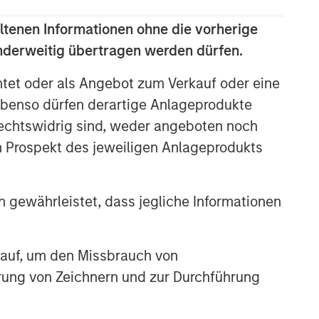
The Wisdom of Crowds in
ltenen Informationen ohne die vorherige
Markets: Crowd Behavior in
anderweitig übertragen werden dürfen.
Prediction, Betting, and Stock
Markets
htet oder als Angebot zum Verkauf oder eine
CONSILIENT OBSERVER
benso dürfen derartige Anlageprodukte
Opportunities and
rechtswidrig sind, weder angeboten noch
Expectations: The Present
Value of Growth Opportunities
m Prospekt des jeweiligen Anlageprodukts
in Valuation
CONSILIENT OBSERVER
 gewährleistet, dass jegliche Informationen
Bayes and Base Rates 2.0:
How History Can Guide Our
Assessment of the Future
 auf, um den Missbrauch von
erung von Zeichnern und zur Durchführung