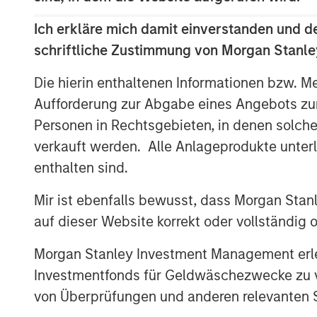
securities within a portfolio or evalua
Ich erkläre mich damit einverstanden und d
Scholars who study analytic confide
schriftliche Zustimmung von Morgan Stanley
dimensions that investors can use t
assessments and sharpen their ranki
Die hierin enthaltenen Informationen bzw. M
Aufforderung zur Abgabe eines Angebots zu
PDF herunterladen
Personen in Rechtsgebieten, in denen solch
verkauft werden. Alle Anlageprodukte unter
enthalten sind.
Mir ist ebenfalls bewusst, dass Morgan Sta
auf dieser Website korrekt oder vollständig
Morgan Stanley Investment Management erle
Investmentfonds für Geldwäschezwecke zu ver
The Authors
von Überprüfungen und anderen relevanten S