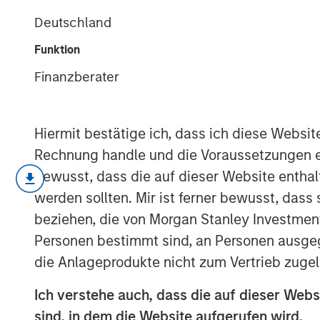
Confidence
Deutschland
Funktion
22 MÄRZ 2023
Finanzberater
Hiermit bestätige ich, dass ich diese Websi
Methods to Assess Confidence Under Unc
Rechnung handle und die Voraussetzungen 
bewusst, dass die auf dieser Website enthal
Probability and confidence are disti
werden sollten. Mir ist ferner bewusst, das
useful for investors to separate the
beziehen, die von Morgan Stanley Investmen
For example, the price of two poten
Personen bestimmt sind, an Personen ausge
discount to expected value, but conf
die Anlageprodukte nicht zum Vertrieb zugel
exceed those of the other.
Ich verstehe auch, dass die auf dieser Webs
That nuance may be relevant for det
sind, in dem die Website aufgerufen wird.