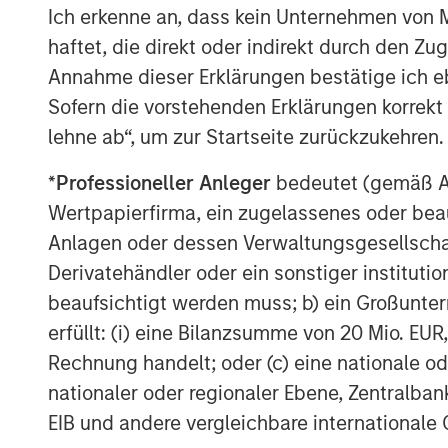
Ich erkenne an, dass kein Unternehmen von
haftet, die direkt oder indirekt durch den Z
Annahme dieser Erklärungen bestätige ich e
Sofern die vorstehenden Erklärungen korrekt s
Michael Mauboussin
lehne ab“, um zur Startseite zurückzukehren.
Managing Director
*
Professioneller Anleger
bedeutet (gemäß Ausl
Wertpapierfirma, ein zugelassenes oder beau
Anlagen oder dessen Verwaltungsgesellschaf
Derivatehändler oder ein sonstiger institutio
beaufsichtigt werden muss; b) ein Großunt
erfüllt: (i) eine Bilanzsumme von 20 Mio. EUR
Rechnung handelt; oder (c) eine nationale od
nationaler oder regionaler Ebene, Zentralban
EIB und andere vergleichbare internationale