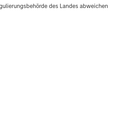
r Regulierungsbehörde des Landes abweichen
ERTELJÄHRLICH
he BEAT™ for Q3
026 - August
e The BEAT™ as your
ely resource for the
kets. Each edition gives
 ideas and insights that
ow you how to navigate
 current investment
vironment.
-AUG-2026