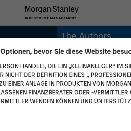
The Authors
 Optionen, bevor Sie diese Website besu
Michael Mauboussin
Managing Director
ERSON HANDELT, DIE EIN „KLEINANLEGER“ IM SI
DER NICHT DER DEFINITION EINES „ PROFESSIO
Dan Callahan, CFA
Vice President
EN ZU EINER ANLAGE IN PRODUKTEN VON MORG
ELASSENEN FINANZBERATER ODER -VERMITTLER 
RMITTLER WENDEN KÖNNEN UND UNTERSTÜTZUN
M