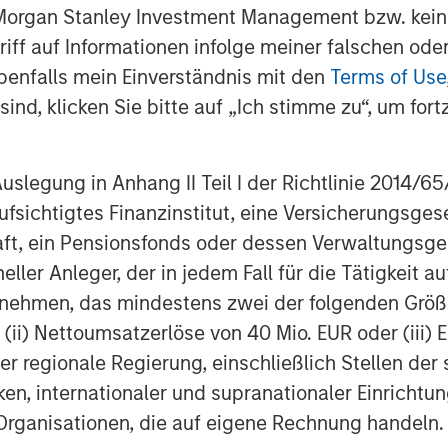
 Morgan Stanley Investment Management bzw. kein
ugriff auf Informationen infolge meiner falschen od
benfalls mein Einverständnis mit den
Terms of Use
ind, klicken Sie bitte auf „Ich stimme zu“, um fortz
Dan Callahan, CFA
Vice President
egung in Anhang II Teil I der Richtlinie 2014/65/EU
fsichtigtes Finanzinstitut, eine Versicherungsge
t, ein Pensionsfonds oder dessen Verwaltungsges
neller Anleger, der in jedem Fall für die Tätigkeit
ernehmen, das mindestens zwei der folgenden Gr
Vorgestellte Einblick
, (ii) Nettoumsatzerlöse von 40 Mio. EUR oder (iii) 
er regionale Regierung, einschließlich Stellen de
ken, internationaler und supranationaler Einrichtun
 Organisationen, die auf eigene Rechnung handeln.