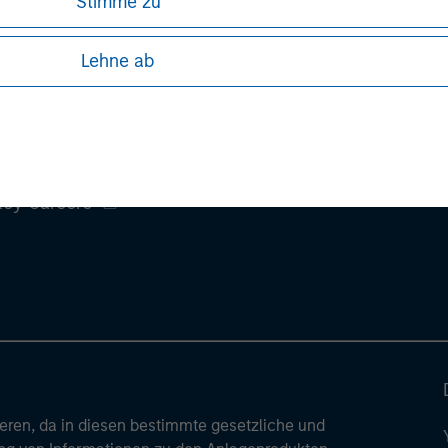
Stimme zu
Lehne ab
ley
ley Careers
ren, da in diesen bestimmte gesetzliche und