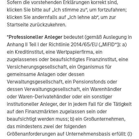
Sofern die vorstehenden Erklärungen korrekt sind,
Duration Matters for Markets
klicken Sie bitte auf „Ich stimme zu“, um fortzufahren;
klicken Sie andernfalls auf „Ich lehne ab“, um zur
ARTIKEL
Startseite zurückzukehren.
Equity Market Monitor – Q1 2026
*
Professioneller Anleger
bedeutet (gemäß Auslegung in
Anhang II Teil I der Richtlinie 2014/65/EU („MiFID“)): a)
ein Kreditinstitut, eine Wertpapierfirma, ein
zugelassenes oder beaufsichtigtes Finanzinstitut, eine
The Author
Versicherungsgesellschaft, ein Organismus für
gemeinsame Anlagen oder dessen
Verwaltungsgesellschaft, ein Pensionsfonds oder
dessen Verwaltungsgesellschaft, ein Warenhändler
oder Waren-Derivatehändler oder ein sonstiger
institutioneller Anleger, der in jedem Fall für die Tätigkeit
Christopher M. Dyer, CFA
auf den Finanzmärkten zugelassen sein oder
Managing Director
beaufsichtigt werden muss; b) ein Großunternehmen,
das mindestens zwei der folgenden
Größenanforderungen auf Unternehmensbasis erfüllt: (i)