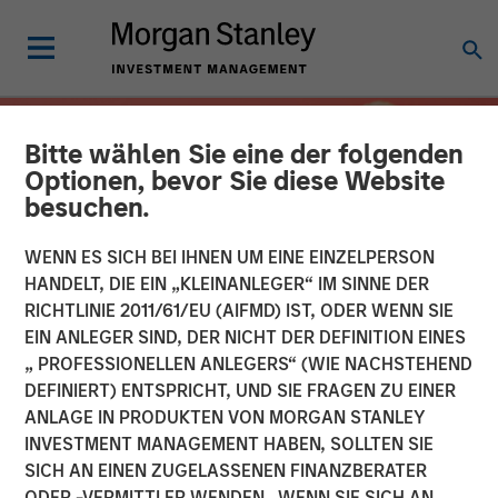
Bitte wählen Sie eine der folgenden
Optionen, bevor Sie diese Website
besuchen.
WENN ES SICH BEI IHNEN UM EINE EINZELPERSON
HANDELT, DIE EIN „KLEINANLEGER“ IM SINNE DER
RICHTLINIE 2011/61/EU (AIFMD) IST, ODER WENN SIE
EIN ANLEGER SIND, DER NICHT DER DEFINITION EINES
„ PROFESSIONELLEN ANLEGERS“ (WIE NACHSTEHEND
DEFINIERT) ENTSPRICHT, UND SIE FRAGEN ZU EINER
INSIGHTS
ANLAGE IN PRODUKTEN VON MORGAN STANLEY
INVESTMENT MANAGEMENT HABEN, SOLLTEN SIE
Overcoming Behavioral
SICH AN EINEN ZUGELASSENEN FINANZBERATER
Biases: The Importance of
ODER -VERMITTLER WENDEN. WENN SIE SICH AN