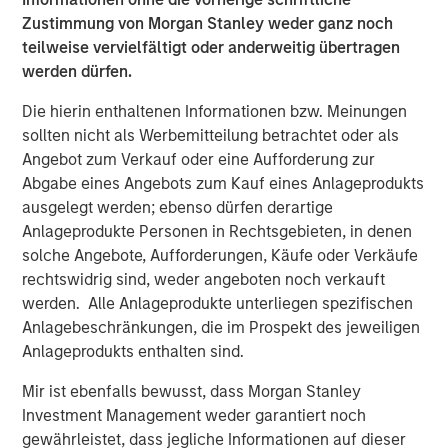
risk, which is the possibility that the market values of
Zustimmung von Morgan Stanley weder ganz noch
securities owned by the fund will decline and that the
teilweise vervielfältigt oder anderweitig übertragen
value of fund shares may therefore be less than what you
werden dürfen.
paid for them. Market values can change daily due to
Die hierin enthaltenen Informationen bzw. Meinungen
economic and other events (e.g. natural disasters, health
sollten nicht als Werbemitteilung betrachtet oder als
crises, terrorism, conflicts and social unrest) that affect
Angebot zum Verkauf oder eine Aufforderung zur
markets, countries, companies or governments. It is
Abgabe eines Angebots zum Kauf eines Anlageprodukts
difficult to predict the timing, duration, and potential
ausgelegt werden; ebenso dürfen derartige
adverse effects (e.g. portfolio liquidity) of events.
Anlageprodukte Personen in Rechtsgebieten, in denen
Accordingly, you can lose money investing in this
solche Angebote, Aufforderungen, Käufe oder Verkäufe
portfolio. Please be aware that this portfolio may be
rechtswidrig sind, weder angeboten noch verkauft
subject to certain additional risks. In general,
equities
werden. Alle Anlageprodukte unterliegen spezifischen
securities’
values also fluctuate in response to activities
Anlagebeschränkungen, die im Prospekt des jeweiligen
specific to a company.
Stocks of small-and medium-
Anlageprodukts enthalten sind.
capitalization
companies entail special risks, such as
limited product lines, markets and financial resources,
Mir ist ebenfalls bewusst, dass Morgan Stanley
and greater market volatility than securities of larger,
Investment Management weder garantiert noch
more established companies.
Illiquid securities
may be
gewährleistet, dass jegliche Informationen auf dieser