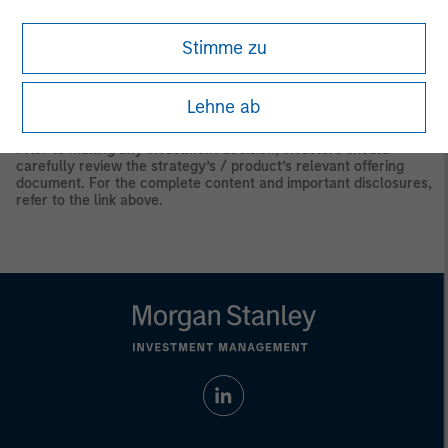
needs of individual investors.
Stimme zu
Any charts and graphs provided are for illustrative purposes
only. Any performance quoted represents past performance.
Past performance does not guarantee future results. All
investments involve risks, including the possible loss of
Lehne ab
principal.
Prior to making any investment decision, investors should
carefully review the strategy’s / product’s relevant offering
document. For the complete content and important disclosures,
refer to the link above.