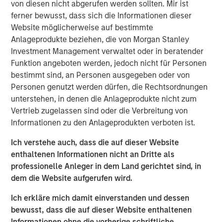
von diesen nicht abgerufen werden sollten. Mir ist
can distort judgment.
ferner bewusst, dass sich die Informationen dieser
Website möglicherweise auf bestimmte
As investment managers, we recognize that both
Anlageprodukte beziehen, die von Morgan Stanley
individuals and teams are subject to biases that
Investment Management verwaltet oder in beratender
may affect company evaluation and portfolio
Funktion angeboten werden, jedoch nicht für Personen
decisions.
bestimmt sind, an Personen ausgegeben oder von
Since 2014, Eaton Vance Equity teams have
Personen genutzt werden dürfen, die Rechtsordnungen
incorporated Portfolio Exercises into our investment
unterstehen, in denen die Anlageprodukte nicht zum
process to systematically counter behavioral biases
Vertrieb zugelassen sind oder die Verbreitung von
—a key differentiator in how we manage money.
Informationen zu den Anlageprodukten verboten ist.
Ich verstehe auch, dass die auf dieser Website
DOWNLOAD BEHAVIORAL BIASES PDF
enthaltenen Informationen nicht an Dritte als
professionelle Anleger in dem Land gerichtet sind, in
dem die Website aufgerufen wird.
RISK CONSIDERATIONS
Ich erkläre mich damit einverstanden und dessen
There is no assurance that a portfolio will achieve its
bewusst, dass die auf dieser Website enthaltenen
investment objective. Portfolios are subject to market
Informationen ohne die vorherige schriftliche