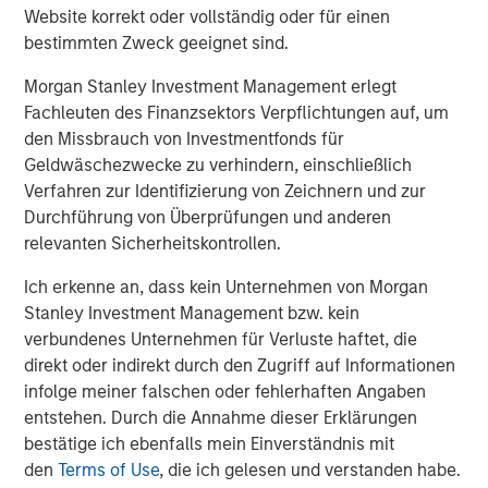
more difficult to sell and value than publicly traded
Website korrekt oder vollständig oder für einen
securities (liquidity risk).
Non-diversified portfolios
often
bestimmten Zweck geeignet sind.
invest in a more limited number of issuers. As such,
changes in the financial condition or market value of a
Morgan Stanley Investment Management erlegt
single issuer may cause greater volatility.
Derivative
Fachleuten des Finanzsektors Verpflichtungen auf, um
instruments
may disproportionately increase losses and
den Missbrauch von Investmentfonds für
have a significant impact on performance. They also may
Geldwäschezwecke zu verhindern, einschließlich
be subject to counterparty, liquidity, valuation, correlation
Verfahren zur Identifizierung von Zeichnern und zur
and market risks.
Durchführung von Überprüfungen und anderen
relevanten Sicherheitskontrollen.
Ähnliche Einblicke
Ich erkenne an, dass kein Unternehmen von Morgan
Stanley Investment Management bzw. kein
ARTIKEL
verbundenes Unternehmen für Verluste haftet, die
Equity Market Monitor – Q2 2026
direkt oder indirekt durch den Zugriff auf Informationen
infolge meiner falschen oder fehlerhaften Angaben
entstehen. Durch die Annahme dieser Erklärungen
ARTIKEL
bestätige ich ebenfalls mein Einverständnis mit
den
Terms of Use
, die ich gelesen und verstanden habe.
Oil, Iran and Global Supply Chains: Why