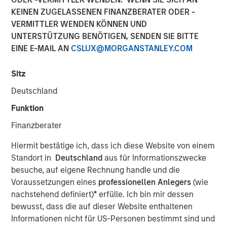
Our Proprietary Portfolio
KEINEN ZUGELASSENEN FINANZBERATER ODER -
VERMITTLER WENDEN KÖNNEN UND
Exercises
UNTERSTÜTZUNG BENÖTIGEN, SENDEN SIE BITTE
EINE E-MAIL AN
CSLUX@MORGANSTANLEY.COM
05 MÄRZ 2026
Sitz
Deutschland
Funktion
The Author
Finanzberater
Christopher M. Dyer, CFA
Hiermit bestätige ich, dass ich diese Website von einem
Managing Director
Standort in
Deutschland
aus für Informationszwecke
besuche, auf eigene Rechnung handle und die
Voraussetzungen eines
professionellen Anlegers
(wie
nachstehend definiert)
*
erfülle. Ich bin mir dessen
bewusst, dass die auf dieser Website enthaltenen
Behavioral biases are inherent in human decision-
Informationen nicht für US-Personen bestimmt sind und
making. Even experts are prone to blind spots that