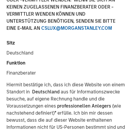
KEINEN ZUGELASSENEN FINANZBERATER ODER -
VERMITTLER WENDEN KÖNNEN UND
UNTERSTÜTZUNG BENÖTIGEN, SENDEN SIE BITTE
Play
EINE E-MAIL AN
CSLUX@MORGANSTANLEY.COM
Sitz
Video
Deutschland
Funktion
As geopolitical tensions eased and rate volatility became
more orderly, credit spreads retraced and risk sentiment
Finanzberater
improved despite elevated inflation and energy
Hiermit bestätige ich, dass ich diese Website von einem
uncertainty. Watch our latest Global Fixed Income Bulletin
Standort in
Deutschland
aus für Informationszwecke
video to explore how our portfolios are positioned amid
besuche, auf eigene Rechnung handle und die
ongoing risks.
Voraussetzungen eines
professionellen Anlegers
(wie
nachstehend definiert)
*
erfülle. Ich bin mir dessen
Broad Markets Fixed Income Team
bewusst, dass die auf dieser Website enthaltenen
Our team provides exposure to what we consider the best
Informationen nicht für US-Personen bestimmt sind und