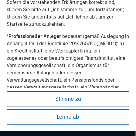
Sofern die vorstehenden Erklärungen korrekt sind,
klicken Sie bitte auf „Ich stimme zu“, um fortzufahren;
klicken Sie andernfalls auf „Ich lehne ab“, um zur
Startseite zurückzukehren.
*
Professioneller Anleger
bedeutet (gemäß Auslegung in
Anhang II Teil I der Richtlinie 2014/65/EU („MiFID“)): a)
ein Kreditinstitut, eine Wertpapierfirma, ein
zugelassenes oder beaufsichtigtes Finanzinstitut, eine
Versicherungsgesellschaft, ein Organismus für
gemeinsame Anlagen oder dessen
Verwaltungsgesellschaft, ein Pensionsfonds oder
dessen Verwaltungsgesellschaft, ein Warenhändler
oder Waren-Derivatehändler oder ein sonstiger
Stimme zu
institutioneller Anleger, der in jedem Fall für die Tätigkeit
auf den Finanzmärkten zugelassen sein oder
Morgan Stanley
Lehne ab
beaufsichtigt werden muss; b) ein Großunternehmen,
Morgan Stanley Careers
das mindestens zwei der folgenden
Größenanforderungen auf Unternehmensbasis erfüllt: (i)