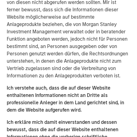
ideas in fixed income. Leveraging the expertise of our
von diesen nicht abgerufen werden sollten. Mir ist
specialized teams, we use a team-based, rigorous and
ferner bewusst, dass sich die Informationen dieser
disciplined process that seeks out superior and
Website möglicherweise auf bestimmte
repeatable results.
Anlageprodukte beziehen, die von Morgan Stanley
Investment Management verwaltet oder in beratender
Funktion angeboten werden, jedoch nicht für Personen
bestimmt sind, an Personen ausgegeben oder von
Featured Products
Personen genutzt werden dürfen, die Rechtsordnungen
Global Fixed Income Opportunities Fund
unterstehen, in denen die Anlageprodukte nicht zum
Vertrieb zugelassen sind oder die Verbreitung von
Informationen zu den Anlageprodukten verboten ist.
Ähnliche Einblicke
Ich verstehe auch, dass die auf dieser Website
enthaltenen Informationen nicht an Dritte als
GLOBAL FIXED INCOME BULLETIN
professionelle Anleger in dem Land gerichtet sind, in
Video: Built on Resilience
dem die Website aufgerufen wird.
Ich erkläre mich damit einverstanden und dessen
GLOBAL FIXED INCOME BULLETIN
bewusst, dass die auf dieser Website enthaltenen
Informationen ohne die vorherige schriftliche