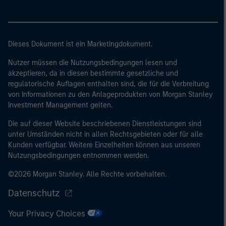
eine Bilanzsumme von 20 Mio. EUR, (ii)
Nettoumsatzerlöse von 40 Mio. EUR oder (iii)
Eigenmittel von 2 Mio. EUR, das für eigene Rechnung
handelt; oder (c) eine nationale oder regionale
Dieses Dokument ist ein Marketingdokument.
Regierung, einschließlich Stellen der staatlichen
Nutzer müssen die Nutzungsbedingungen lesen und
Schuldenverwaltung auf nationaler oder regionaler
akzeptieren, da in diesen bestimmte gesetzliche und
Ebene, Zentralbanken, internationaler und
regulatorische Auflagen enthalten sind, die für die Verbreitung
supranationaler Einrichtungen wie die Weltbank, der
von Informationen zu den Anlageprodukten von Morgan Stanley
IWF, die EZB, die EIB und andere vergleichbare
Investment Management gelten.
internationale Organisationen, die auf eigene Rechnung
Die auf dieser Website beschriebenen Dienstleistungen sind
handeln.
unter Umständen nicht in allen Rechtsgebieten oder für alle
Bitte beachten Sie, dass die Definition eines
Kunden verfügbar. Weitere Einzelheiten können aus unseren
Nutzungsbedingungen entnommen werden.
professionellen Anlegers von der Definition der
Regulierungsbehörde des Landes abweichen kann, von
©2026 Morgan Stanley. Alle Rechte vorbehalten.
dem aus auf die Website zugegriffen wird.
Datenschutz
Your Privacy Choices