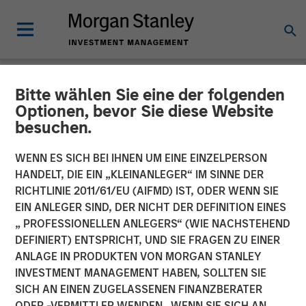
Bitte wählen Sie eine der folgenden
GLOBAL FIXED INCOME BULLETIN
INSIGHTS
Optionen, bevor Sie diese Website
besuchen.
Video: Stabilizing After
WENN ES SICH BEI IHNEN UM EINE EINZELPERSON
Shock
HANDELT, DIE EIN „KLEINANLEGER“ IM SINNE DER
RICHTLINIE 2011/61/EU (AIFMD) IST, ODER WENN SIE
EIN ANLEGER SIND, DER NICHT DER DEFINITION EINES
27 MAI 2026
„ PROFESSIONELLEN ANLEGERS“ (WIE NACHSTEHEND
DEFINIERT) ENTSPRICHT, UND SIE FRAGEN ZU EINER
ANLAGE IN PRODUKTEN VON MORGAN STANLEY
INVESTMENT MANAGEMENT HABEN, SOLLTEN SIE
SICH AN EINEN ZUGELASSENEN FINANZBERATER
ODER -VERMITTLER WENDEN. WENN SIE SICH AN