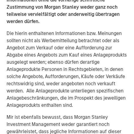
Built on Resilience
Zustimmung von Morgan Stanley weder ganz noch
teilweise vervielfältigt oder anderweitig übertragen
GLOBAL FIXED INCOME BULLETIN
werden dürfen.
Video: Risk Assets Persist
Die hierin enthaltenen Informationen bzw. Meinungen
sollten nicht als Werbemitteilung betrachtet oder als
Angebot zum Verkauf oder eine Aufforderung zur
Abgabe eines Angebots zum Kauf eines Anlageprodukts
ausgelegt werden; ebenso dürfen derartige
Anlageprodukte Personen in Rechtsgebieten, in denen
Vorgestellte Einblicke
solche Angebote, Aufforderungen, Käufe oder Verkäufe
rechtswidrig sind, weder angeboten noch verkauft
werden. Alle Anlageprodukte unterliegen spezifischen
Anlagebeschränkungen, die im Prospekt des jeweiligen
Anlageprodukts enthalten sind.
Mir ist ebenfalls bewusst, dass Morgan Stanley
Investment Management weder garantiert noch
gewährleistet, dass jegliche Informationen auf dieser