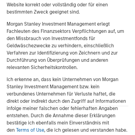
Website korrekt oder vollständig oder für einen
bestimmten Zweck geeignet sind.
Morgan Stanley Investment Management erlegt
ARTIKEL
A
Fachleuten des Finanzsektors Verpflichtungen auf, um
den Missbrauch von Investmentfonds für
Real Estate Midyear Outlook:
T
Geldwäschezwecke zu verhindern, einschließlich
Constructive Amid Fluid Backdrop
St
Verfahren zur Identifizierung von Zeichnern und zur
A
Durchführung von Überprüfungen und anderen
The current macroenvironment remains resilient
A
relevanten Sicherheitskontrollen.
despite elevated volatility and divergence across
Q
markets. As inflation and energy prices keep
p
Ich erkenne an, dass kein Unternehmen von Morgan
central banks hawkish, real estate continues to
i
Stanley Investment Management bzw. kein
offer attractive relative value, supported by a
a
verbundenes Unternehmen für Verluste haftet, die
25% repricing, durable income streams, and
r
direkt oder indirekt durch den Zugriff auf Informationen
constrained supply. In this environment,
infolge meiner falschen oder fehlerhaften Angaben
diversified portfolios and selective asset-level
07-AUG-2026
0
entstehen. Durch die Annahme dieser Erklärungen
investing remain critical.
bestätige ich ebenfalls mein Einverständnis mit
den
Terms of Use
, die ich gelesen und verstanden habe.