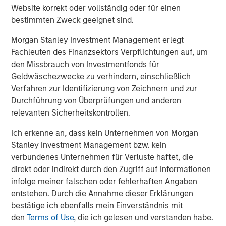
Website korrekt oder vollständig oder für einen
der Lieferketten und die geringere Wahrscheinlichkeit
bestimmten Zweck geeignet sind.
kurzfristiger Zinssenkungen hinter dem Gesamtindex
zurückblieben. Zum Zeitpunkt der Erstellung dieses
Morgan Stanley Investment Management erlegt
Berichts (10. April) hatten die Märkte den Großteil der
Fachleuten des Finanzsektors Verpflichtungen auf, um
Verluste aus dem März infolge eines Waffenstillstands
den Missbrauch von Investmentfonds für
wieder aufgeholt, aber der Ausblick bleibt sehr unsicher.
Geldwäschezwecke zu verhindern, einschließlich
Verfahren zur Identifizierung von Zeichnern und zur
Immaterielle Vermögenswerte aus der Gunst gefallen
Durchführung von Überprüfungen und anderen
Das Quartal brachte mehr als nur Krieg. Die
relevanten Sicherheitskontrollen.
Markteinführung der Produktivitätslösungen Claude von
Anthropics Anfang Februar hat ein sich über neun Monate
Ich erkenne an, dass kein Unternehmen von Morgan
aufgebautes Narrativ bekräftigt: dass KI die Disruption
Stanley Investment Management bzw. kein
von Software- und datenbezogenen Geschäftsmodellen
verbundenes Unternehmen für Verluste haftet, die
4
beschleunigen könnte. Spekulative Kommentare
zur
direkt oder indirekt durch den Zugriff auf Informationen
Zukunft von Bürotätigkeiten verstärkten vorhandene
infolge meiner falschen oder fehlerhaften Angaben
Befürchtungen, sodass es an den Aktienmärkten zu einer
entstehen. Durch die Annahme dieser Erklärungen
ausgeprägten Rotation kam. Investoren haben Zuflucht in
bestätige ich ebenfalls mein Einverständnis mit
5
„HALO“-Aktien
gesucht, Unternehmen mit
den
Terms of Use
, die ich gelesen und verstanden habe.
umfangreichen physischen Vermögenswerten und einem