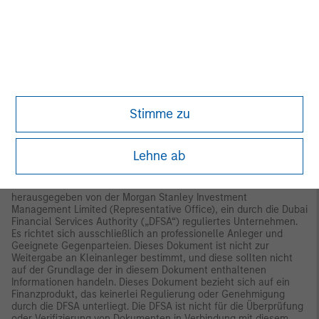
Niederlande.
Frankreich:
MSIM FMIL (Niederlassung Paris), 61 rue
de Monceau 75008 Paris, Frankreich.
Spanien:
MSIM FMIL
(Zweigniederlassung Madrid), Calle Serrano 55, 28006, Madrid,
Spanien.
Deutschland
: MSIM FMIL (Zweigniederlassung
Frankfurt), Große Gallusstraße 18, 60312 Frankfurt am Main,
Deutschland (Gattung: Zweigniederlassung (FDI) gem. § 53b
KWG).
Dänemark:
MSIM FMIL (Zweigniederlassung Kopenhagen),
Gorrissen Federspiel, Axel Towers, Axeltorv2, 1609 Kopenhagen
V, Dänemark.
Stimme zu
NAHER OSTEN
Dubai
: MSIM Ltd. (Representative Office, Unit Precinct 3-7th
Floor-Unit 701 and 702, Level 7, Gate Precinct Building 3, Dubai
Lehne ab
International Financial Centre, Dubai, 506501, Vereinigte
Arabische Emirate. Telefon: +97 (0) 14 709 7158). Dieses
Dokument wird im Dubai International Financial Centre
herausgegeben von der Morgan Stanley Investment
Management Limited (Representative Office), ein durch die Dubai
Financial Services Authority („DFSA“) reguliertes Unternehmen.
Es richtet sich ausschließlich an professionelle Anleger und
Geeignete Gegenparteien. Dieses Dokument ist nicht zur
Weitergabe an Kleinanleger bestimmt, und diese sollten nicht
auf der Grundlage der in diesem Dokument enthaltenen
Informationen handeln. Dieses Dokument bezieht sich auf ein
Finanzprodukt, das keinerlei Regulierung oder Genehmigung
durch die DFSA unterliegt. Die DFSA ist nicht für die Überprüfung
oder Verifizierung von Dokumenten in Verbindung mit diesem