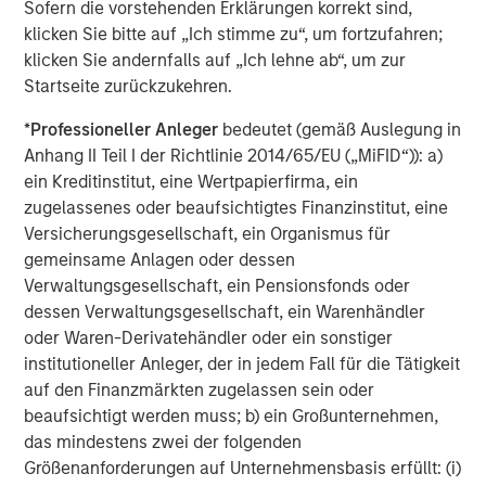
Sofern die vorstehenden Erklärungen korrekt sind,
als geringer wahrgenommenen Risiko technologischer
klicken Sie bitte auf „Ich stimme zu“, um fortzufahren;
Obsoleszenz.
klicken Sie andernfalls auf „Ich lehne ab“, um zur
Startseite zurückzukehren.
An dieser Stelle mahnen wir zur Vorsicht: Auch wenn
immaterielle Geschäftsmodelle derzeit kritisch geprüft
*
Professioneller Anleger
bedeutet (gemäß Auslegung in
werden, hat eine Umschichtung in stärker kapitalintensive
Anhang II Teil I der Richtlinie 2014/65/EU („MiFID“)): a)
und zyklische Sektoren neue Risiken zufolge. Diese
ein Kreditinstitut, eine Wertpapierfirma, ein
Unternehmen sind häufig stärker der wirtschaftlichen
zugelassenes oder beaufsichtigtes Finanzinstitut, eine
Volatilität, dem Druck steigender Inputkosten und
Versicherungsgesellschaft, ein Organismus für
Störungen in den Lieferketten ausgesetzt – Faktoren, die
gemeinsame Anlagen oder dessen
im aktuellen Umfeld zunehmend an Bedeutung gewinnen.
Verwaltungsgesellschaft, ein Pensionsfonds oder
Wie immer sind wir der Überzeugung, dass ein selektiver
dessen Verwaltungsgesellschaft, ein Warenhändler
Ansatz entscheidend ist.
oder Waren-Derivatehändler oder ein sonstiger
institutioneller Anleger, der in jedem Fall für die Tätigkeit
Anpassungsfähigkeit und Sachlichkeit
auf den Finanzmärkten zugelassen sein oder
Die Marktrotation hat ein anspruchsvolles Umfeld für
beaufsichtigt werden muss; b) ein Großunternehmen,
unseren langjährigen Fokus auf kapitalarme
das mindestens zwei der folgenden
Kapitalvermehrer mit nachhaltigen Wettbewerbsvorteilen
Größenanforderungen auf Unternehmensbasis erfüllt: (i)
geschaffen. Von besonderer Bedeutung ist, dass das