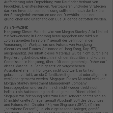
Aufforderung oder Empfehlung zum Kauf oder Verkauf von
Produkten, Dienstleistungen, Wertpapieren und/oder Strategien
dar. Eine Investitionsentscheidung sollte erst nach der Lektüre
der Strategiedokumentation und der Durchführung einer
gründlichen und unabhängigen Due Diligence getroffen werden.
ASIEN-PAZIFIK
Hongkong
: Dieses Material wird von Morgan Stanley Asia Limited
zur Verwendung in Hongkong herausgegeben und wird nur
„professionellen Investoren“ gemäß der Definition in der
Verordnung für Wertpapiere und Futures von Hongkong
(Securities and Futures Ordinance of Hong Kong, Kap. 571)
ausgehändigt. Der Inhalt dieses Materials wurde nicht durch eine
Regulierungsbehörde, einschließlich der Securities and Futures
Commission in Hongkong, überprüft oder genehmigt. Daher darf
dieses Material, außer in gesetzlich vorgesehenen
Ausnahmefällen, in Hongkong nicht publiziert, in Umlauf
gebracht, verteilt, an die Öffentlichkeit gerichtet oder allgemein
verfügbar gemacht werden.
Singapur:
Dieses Material wird von
Morgan Stanley Investment Management Company
herausgegeben und versteht sich nicht (weder direkt noch
indirekt) als Aufforderung an die allgemeine Öffentlichkeit in
Singapur zur Zeichnung oder zum Kauf, sondern richtet sich an
(i) institutionelle Anleger gemäß Abschnitt 304 des Securities
and Futures Act, Chapter 289, von Singapur („SFA“), (ii) eine
„betroffene Person“ (u. a. ein zugelassener Anleger) gemäß