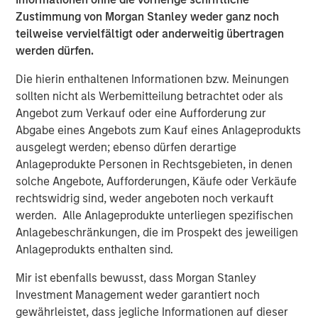
Die Volatilität an den Aktienmärkten nahm zu, wobei die
Zustimmung von Morgan Stanley weder ganz noch
täglichen Indexbewegungen häufig von Nachrichten über
teilweise vervielfältigt oder anderweitig übertragen
Eskalation oder Deeskalation aus dem Weißen Haus
werden dürfen.
bestimmt wurden. Trotzdem deuten die
Die hierin enthaltenen Informationen bzw. Meinungen
Gesamtindexstände bislang auf eine eher
sollten nicht als Werbemitteilung betrachtet oder als
3
selbstzufriedene Reaktion hin, wobei The Economist
auf
Angebot zum Verkauf oder eine Aufforderung zur
einen „erschütternden Optimismus in Bezug auf eine
Abgabe eines Angebots zum Kauf eines Anlageprodukts
schlechte Situation, die sich noch erheblich
ausgelegt werden; ebenso dürfen derartige
verschlechtern könnte“ hinweist und warnt, dass
Anlageprodukte Personen in Rechtsgebieten, in denen
Aktieninvestoren diejenigen sein werden, die am Ende
solche Angebote, Aufforderungen, Käufe oder Verkäufe
„schlecht darstehen“ werden.
rechtswidrig sind, weder angeboten noch verkauft
Die aktuelle Krise hat sich jedoch bislang nicht wie ein
werden. Alle Anlageprodukte unterliegen spezifischen
typischer Wachstumsschock verhalten. Energie, die wir
Anlagebeschränkungen, die im Prospekt des jeweiligen
nicht im Portfolio halten, war der einzige Sektor, der im
Anlageprodukts enthalten sind.
März positive Renditen erzielte und um 12 % zulegte,
Mir ist ebenfalls bewusst, dass Morgan Stanley
während defensive Sektoren, wie Basiskonsumgüter und
Investment Management weder garantiert noch
Gesundheitswesen, mit -9 % bzw. -8 % aufgrund des
gewährleistet, dass jegliche Informationen auf dieser
Ölschocks und des Marktfokus auf Inflation, Störungen