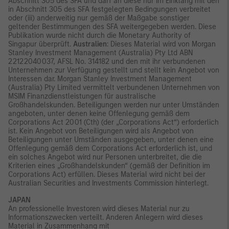
Abschnitt 305 des SFA und darf an diese nur im Einklang mit den
in Abschnitt 305 des SFA festgelegten Bedingungen verbreitet
oder (iii) anderweitig nur gemäß der Maßgabe sonstiger
geltender Bestimmungen des SFA weitergegeben werden. Diese
Publikation wurde nicht durch die Monetary Authority of
Singapur überprüft.
Australien
: Dieses Material wird von Morgan
Stanley Investment Management (Australia) Pty Ltd ABN
22122040037, AFSL No. 314182 und den mit ihr verbundenen
Unternehmen zur Verfügung gestellt und stellt kein Angebot von
Interessen dar. Morgan Stanley Investment Management
(Australia) Pty Limited vermittelt verbundenen Unternehmen von
MSIM Finanzdienstleistungen für australische
Großhandelskunden. Beteiligungen werden nur unter Umständen
angeboten, unter denen keine Offenlegung gemäß dem
Corporations Act 2001 (Cth) (der „Corporations Act“) erforderlich
ist. Kein Angebot von Beteiligungen wird als Angebot von
Beteiligungen unter Umständen ausgegeben, unter denen eine
Offenlegung gemäß dem Corporations Act erforderlich ist, und
ein solches Angebot wird nur Personen unterbreitet, die die
Kriterien eines „Großhandelskunden“ (gemäß der Definition im
Corporations Act) erfüllen. Dieses Material wird nicht bei der
Australian Securities and Investments Commission hinterlegt.
JAPAN
An professionelle Investoren wird dieses Material nur zu
Informationszwecken verteilt. Anderen Anlegern wird dieses
Material in Zusammenhang mit