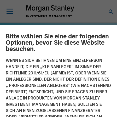
Bitte wählen Sie eine der folgenden
Optionen, bevor Sie diese Website
besuchen.
WENN ES SICH BEI IHNEN UM EINE EINZELPERSON
HANDELT, DIE EIN „KLEINANLEGER“ IM SINNE DER
RICHTLINIE 2011/61/EU (AIFMD) IST, ODER WENN SIE
EIN ANLEGER SIND, DER NICHT DER DEFINITION EINES
„ PROFESSIONELLEN ANLEGERS“ (WIE NACHSTEHEND
DEFINIERT) ENTSPRICHT, UND SIE FRAGEN ZU EINER
GLOBAL EQUITY OBSERVER
INSIGHTS
ANLAGE IN PRODUKTEN VON MORGAN STANLEY
INVESTMENT MANAGEMENT HABEN, SOLLTEN SIE
Sprunghaft steigende
SICH AN EINEN ZUGELASSENEN FINANZBERATER
Energiepreise,
ODER -VERMITTLER WENDEN. WENN SIE SICH AN