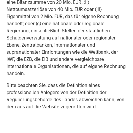
eine Bilanzsumme von 20 Mio. EUR, (ii)
Gewinnwachstum unserer Portfoliounternehmen im
Nettoumsatzerlöse von 40 Mio. EUR oder (iii)
Allgemeinen robust geblieben ist. Viele Aktien waren
Eigenmittel von 2 Mio. EUR, das für eigene Rechnung
jedoch mit deutlichen Bewertungsabschlägen
handelt; oder (c) eine nationale oder regionale
konfrontiert.
Regierung, einschließlich Stellen der staatlichen
Unsere Reaktion war diszipliniert und analytisch. Wir
Schuldenverwaltung auf nationaler oder regionaler
haben KI-bezogene Risiken sowohl auf
Ebene, Zentralbanken, internationaler und
Unternehmensebene als auch auf Branchenebene
supranationaler Einrichtungen wie die Weltbank, der
bewertet und den Dialog mit den Managementteams
IWF, die EZB, die EIB und andere vergleichbare
gesucht. Bei unseren wichtigsten Positionen haben wir
internationale Organisationen, die auf eigene Rechnung
dies ergänzt, indem wir durch von unabhängigen
handeln.
Teammitgliedern – und nicht von der primären Research-
Bitte beachten Sie, dass die Definition eines
Abdeckung – durchgeführte Bull-und-Bear-Analysen eine
professionellen Anlegers von der Definition der
neue Perspektive in die Diskussion eingebracht haben.
Regulierungsbehörde des Landes abweichen kann, von
Dieser Ansatz stellt eine ausgewogene und nüchterne
dem aus auf die Website zugegriffen wird.
Beurteilung potenzieller Szenarien sicher. Wenn wir
feststellen, dass die Sichtbarkeit und Vorhersagbarkeit
der Erträge – zentrale Bestandteile unseres
Investmentrahmens – nachgelassen haben, passen wir