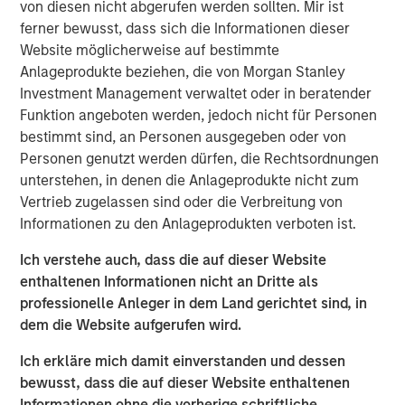
von diesen nicht abgerufen werden sollten. Mir ist
Das erste Quartal 2026 begann für die breiten globalen
ferner bewusst, dass sich die Informationen dieser
Aktienmärkte in positivem Terrain, aber die Stimmung
Website möglicherweise auf bestimmte
kehrte sich nach den Angriffen Isreals und der USA auf
Anlageprodukte beziehen, die von Morgan Stanley
den Iran Ende Februar um. Bis Ende März war der MSCI
Investment Management verwaltet oder in beratender
World Index im Monatsverlauf um 6,4 % gefallen, womit
Funktion angeboten werden, jedoch nicht für Personen
er im Quartal 4 % im Minus lag. Investoren bewerten nun
bestimmt sind, an Personen ausgegeben oder von
die Auswirkungen eines potenziell schweren
Personen genutzt werden dürfen, die Rechtsordnungen
Energieschocks, der zu steigenden Inflationserwartungen
unterstehen, in denen die Anlageprodukte nicht zum
und sogar zu einem wachsenden Risiko einer Stagflation
Vertrieb zugelassen sind oder die Verbreitung von
führen könnte.
Informationen zu den Anlageprodukten verboten ist.
Rohöl der Sorte Brent stieg im März um 63 % – der größte
Ich verstehe auch, dass die auf dieser Website
1
monatliche Anstieg seit Beginn der Aufzeichnungen
. Die
enthaltenen Informationen nicht an Dritte als
2
Straße von Hormus transportiert rund ein Fünftel
des
professionelle Anleger in dem Land gerichtet sind, in
weltweiten Ölangebots sowie kritische Lieferströme von
dem die Website aufgerufen wird.
verflüssigtem Erdgas, Helium, Petrochemikalien und
Ich erkläre mich damit einverstanden und dessen
Düngemitteln. Die Störung gilt weithin als der größte
bewusst, dass die auf dieser Website enthaltenen
Angebotsschock seit den 1970er-Jahren.
Informationen ohne die vorherige schriftliche