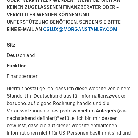
KEINEN ZUGELASSENEN FINANZBERATER ODER -
geopolitische Konflikte
VERMITTLER WENDEN KÖNNEN UND
und neue Narrative
UNTERSTÜTZUNG BENÖTIGEN, SENDEN SIE BITTE
EINE E-MAIL AN
CSLUX@MORGANSTANLEY.COM
29 APRIL 2026
Sitz
Deutschland
Funktion
The Authors
Finanzberater
Bruno Paulson
Hiermit bestätige ich, dass ich diese Website von einem
Managing Director
Standort in
Deutschland
aus für Informationszwecke
besuche, auf eigene Rechnung handle und die
Candida de Silva
Voraussetzungen eines
professionellen Anlegers
(wie
Managing Director
nachstehend definiert)
*
erfülle. Ich bin mir dessen
bewusst, dass die auf dieser Website enthaltenen
Informationen nicht für US-Personen bestimmt sind und