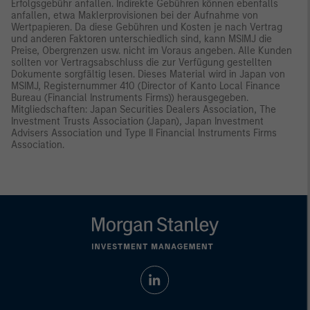
Erfolgsgebühr anfallen. Indirekte Gebühren können ebenfalls
anfallen, etwa Maklerprovisionen bei der Aufnahme von
Wertpapieren. Da diese Gebühren und Kosten je nach Vertrag
und anderen Faktoren unterschiedlich sind, kann MSIMJ die
Preise, Obergrenzen usw. nicht im Voraus angeben. Alle Kunden
sollten vor Vertragsabschluss die zur Verfügung gestellten
Dokumente sorgfältig lesen. Dieses Material wird in Japan von
MSIMJ, Registernummer 410 (Director of Kanto Local Finance
Bureau (Financial Instruments Firms)) herausgegeben.
Mitgliedschaften: Japan Securities Dealers Association, The
Investment Trusts Association (Japan), Japan Investment
Advisers Association und Type II Financial Instruments Firms
Association.