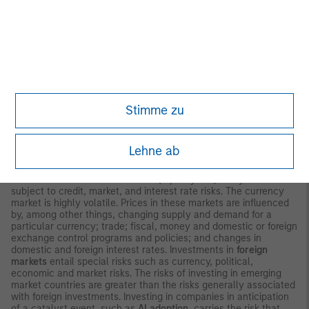
interest-rate environment, bond prices may fall and may result
in periods of volatility and increased portfolio redemptions. In a
declining interest-rate environment, the portfolio may generate
less income.
Longer-term securities
may be more sensitive to
interest rate changes. Certain
U.S. government
securities
purchased by the strategy, such as those issued by
Fannie Mae and Freddie Mac, are not backed by the full faith and
credit of the U.S. It is possible that these issuers will not have
the funds to meet their payment obligations in the future
Public
Stimme zu
bank loans
are subject to liquidity risk and the credit risks of
lower-rated securities.
High-yield securities
(junk bonds) are
lower-rated securities that may have a higher degree of credit
and liquidity risk. Sovereign debt securities are subject to default
Lehne ab
risk.
Mortgage- and asset-backed securities
are sensitive to
early prepayment risk and a higher risk of default and may be
hard to value and difficult to sell (liquidity risk). They are also
subject to credit, market, and interest rate risks. The currency
market is highly volatile. Prices in these markets are influenced
by, among other things, changing supply and demand for a
particular currency; trade; fiscal, money and domestic or foreign
exchange control programs and policies; and changes in
domestic and foreign interest rates. Investments in
foreign
markets
entail special risks such as currency, political,
economic and market risks. The risks of investing in emerging
market countries are greater than the risks generally associated
with foreign investments. Investing in companies in anticipation
of a catalyst event, such as
AI adoption
, carries the risk that