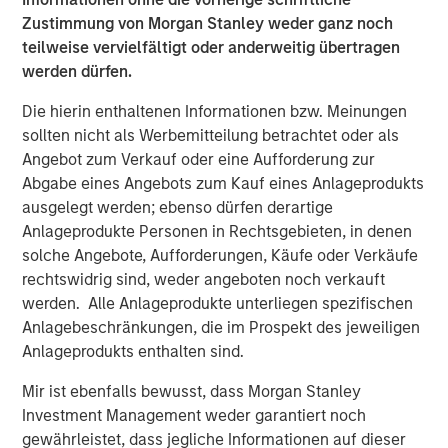
trade policy becomes more restrictive. Across
Zustimmung von Morgan Stanley weder ganz noch
economies, the central question shifts from
“who cuts
teilweise vervielfältigt oder anderweitig übertragen
fastest?”
to
“who can sustainably operate within the
werden dürfen.
constraints of higher real rates, fiscal limits imposed by
growing government indebtedness, and geopolitical
Die hierin enthaltenen Informationen bzw. Meinungen
uncertainty?”
This regime likely rewards selective
sollten nicht als Werbemitteilung betrachtet oder als
duration, real-yield exposure, inflation hedges, and
Angebot zum Verkauf oder eine Aufforderung zur
sovereign differentiation.
Abgabe eines Angebots zum Kauf eines Anlageprodukts
ausgelegt werden; ebenso dürfen derartige
In 2025, markets navigated a landscape shaped by
Anlageprodukte Personen in Rechtsgebieten, in denen
disruptive and often conflicting forces. Tariffs fueled
solche Angebote, Aufforderungen, Käufe oder Verkäufe
uncertainty across supply chains, growth, and inflation
rechtswidrig sind, weder angeboten noch verkauft
just as the Fed settled into its rate-cutting mode. Political
werden. Alle Anlageprodukte unterliegen spezifischen
gridlock in the U.S. culminated in a historic 43-day
Anlagebeschränkungen, die im Prospekt des jeweiligen
government shutdown—the longest on record. Yet,
Anlageprodukts enthalten sind.
through these headwinds, fixed income demonstrated
remarkable resilience, even amid stubbornly tight
Mir ist ebenfalls bewusst, dass Morgan Stanley
spreads. The Bloomberg Global Aggregate Index USD
Investment Management weder garantiert noch
returned 8.17% in 2025 —its strongest performance since
gewährleistet, dass jegliche Informationen auf dieser