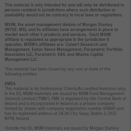
This material is only intended for and will only be distributed to
persons resident in jurisdictions where such distribution or
availability would not be contrary to local laws or regulations.
MSIM, the asset management division of Morgan Stanley
(NYSE: MS), and its affiliates have arrangements in place to
market each other’s products and services. Each MSIM
affiliate is regulated as appropriate in the jurisdiction it
operates. MSIM’s affiliates are: Calvert Research and
Management, Eaton Vance Management, Parametric Portfolio
Associates LLC, Parametric SAS, and Atlanta Capital
Management LLC.
This material has been issued by any one or more of the
following entities:
EMEA
This material is for Professional Clients/Accredited Investors only.
In the EU, MSIM materials are issued by MSIM Fund Management
(Ireland) Limited (“FMIL”). FMIL is regulated by the Central Bank of
Ireland and is incorporated in Ireland as a private company
limited by shares with company registration number 616661 and
has its registered address at 24-26 City Quay, Dublin 2, DO2
NY19, Ireland.
Outside the EU, MSIM materials are issued by Morgan Stanley