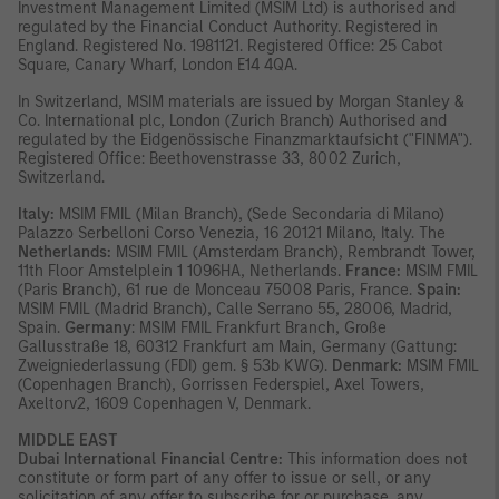
Investment Management Limited (MSIM Ltd) is authorised and
regulated by the Financial Conduct Authority. Registered in
England. Registered No. 1981121. Registered Ofﬁce: 25 Cabot
Square, Canary Wharf, London E14 4QA.
In Switzerland, MSIM materials are issued by Morgan Stanley &
Co. International plc, London (Zurich Branch) Authorised and
regulated by the Eidgenössische Finanzmarktaufsicht ("FINMA").
Registered Office: Beethovenstrasse 33, 8002 Zurich,
Switzerland.
Italy:
MSIM FMIL (Milan Branch), (Sede Secondaria di Milano)
Palazzo Serbelloni Corso Venezia, 16 20121 Milano, Italy. The
Netherlands:
MSIM FMIL (Amsterdam Branch), Rembrandt Tower,
11th Floor Amstelplein 1 1096HA, Netherlands.
France:
MSIM FMIL
(Paris Branch), 61 rue de Monceau 75008 Paris, France.
Spain:
MSIM FMIL (Madrid Branch), Calle Serrano 55, 28006, Madrid,
Spain.
Germany
: MSIM FMIL Frankfurt Branch, Große
Gallusstraße 18, 60312 Frankfurt am Main, Germany (Gattung:
Zweigniederlassung (FDI) gem. § 53b KWG).
Denmark:
MSIM FMIL
(Copenhagen Branch), Gorrissen Federspiel, Axel Towers,
Axeltorv2, 1609 Copenhagen V, Denmark.
MIDDLE EAST
Dubai International Financial Centre:
This information does not
constitute or form part of any offer to issue or sell, or any
solicitation of any offer to subscribe for or purchase, any