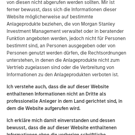
von diesen nicht abgerufen werden sollten. Mir ist
ferner bewusst, dass sich die Informationen dieser
Website möglicherweise auf bestimmte
Macro & Policy Backdrop: Opportunity Amid Divergence
Anlageprodukte beziehen, die von Morgan Stanley
Investment Management verwaltet oder in beratender
The global macro environment entering 2026 reflects a
Funktion angeboten werden, jedoch nicht für Personen
world adjusting to structurally higher real yields, reduced
bestimmt sind, an Personen ausgegeben oder von
fiscal flexibility, and diverging monetary-policy paths—the
Personen genutzt werden dürfen, die Rechtsordnungen
U.S. and the U.K. easing, Japan, Australia and New
unterstehen, in denen die Anlageprodukte nicht zum
Zealand tightening, and others likely on hold. Real rates
Vertrieb zugelassen sind oder die Verbreitung von
globally have reset after nearly 15 years of post-Global
Informationen zu den Anlageprodukten verboten ist.
Financial Crisis monetary repression and now reflect the
impact of persistent fiscal expansion funded less by
Ich verstehe auch, dass die auf dieser Website
central banks and more by private-sector investors.
enthaltenen Informationen nicht an Dritte als
professionelle Anleger in dem Land gerichtet sind, in
Geopolitical risk and trade policy pressures could
dem die Website aufgerufen wird.
influence macro-outcomes more directly than in past
cycles. China continues to expand its manufacturing and
Ich erkläre mich damit einverstanden und dessen
export footprint, even as domestic demand remains
bewusst, dass die auf dieser Website enthaltenen
weak, policymakers avoid aggressive easing, and U.S.
Informationen ohne die vorherige schriftliche