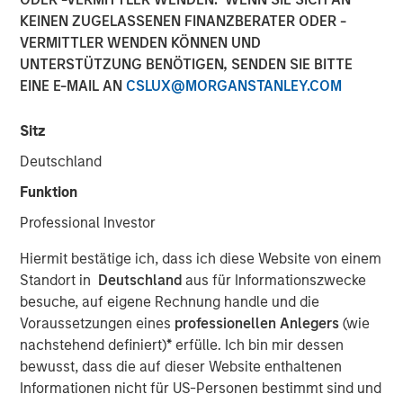
Playbook
KEINEN ZUGELASSENEN FINANZBERATER ODER -
VERMITTLER WENDEN KÖNNEN UND
UNTERSTÜTZUNG BENÖTIGEN, SENDEN SIE BITTE
14 JANUAR 2026
EINE E-MAIL AN
CSLUX@MORGANSTANLEY.COM
Sitz
Deutschland
The Authors
Funktion
Vishal Khanduja, CFA
Professional Investor
Head of Broad Markets
Hiermit bestätige ich, dass ich diese Website von einem
Utkarsh Sharma
Standort in
Deutschland
aus für Informationszwecke
Head of Global Aggregate
besuche, auf eigene Rechnung handle und die
Voraussetzungen eines
professionellen Anlegers
(wie
Leon Grenyer
nachstehend definiert)
*
erfülle. Ich bin mir dessen
Head of European Aggregate
bewusst, dass die auf dieser Website enthaltenen
Informationen nicht für US-Personen bestimmt sind und