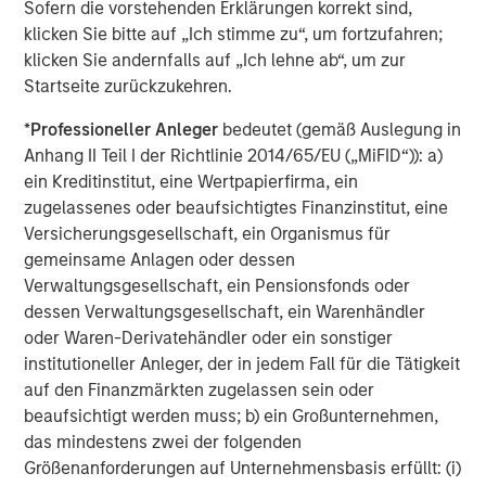
Sofern die vorstehenden Erklärungen korrekt sind,
emerging markets leading the way.
klicken Sie bitte auf „Ich stimme zu“, um fortzufahren;
klicken Sie andernfalls auf „Ich lehne ab“, um zur
Fiscal stimulus and an AI-driven capital expenditure
Startseite zurückzukehren.
boom fueling demand.
*
Professioneller Anleger
bedeutet (gemäß Auslegung in
Most central banks are poised to cut or to be on
Anhang II Teil I der Richtlinie 2014/65/EU („MiFID“)): a)
hold, supporting risk assets and credit.
ein Kreditinstitut, eine Wertpapierfirma, ein
Sector-specific opportunities in securitized credit,
zugelassenes oder beaufsichtigtes Finanzinstitut, eine
agency MBS, and emerging markets.
Versicherungsgesellschaft, ein Organismus für
gemeinsame Anlagen oder dessen
The need for selectivity as heavy supply and
Verwaltungsgesellschaft, ein Pensionsfonds oder
shifting buyer bases test market resilience.
dessen Verwaltungsgesellschaft, ein Warenhändler
oder Waren-Derivatehändler oder ein sonstiger
While investment grade and high yield corporates face
institutioneller Anleger, der in jedem Fall für die Tätigkeit
record issuance and tight spreads, and sovereigns
auf den Finanzmärkten zugelassen sein oder
contend with fiscal constraints, we see the best
beaufsichtigt werden muss; b) ein Großunternehmen,
opportunities in securitized credit. In fact, our highest
das mindestens zwei der folgenden
conviction for 2026 is in the securitized space—agency
Größenanforderungen auf Unternehmensbasis erfüllt: (i)
and non-agency MBS, CMBS, and ABS. We believe these