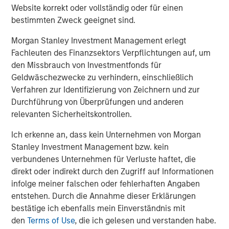
2020 (and second-best since 2008)—marking a sharp
Website korrekt oder vollständig oder für einen
rebound from the losses during the Fed’s rate-hiking
bestimmten Zweck geeignet sind.
cycle in 2022.
Morgan Stanley Investment Management erlegt
The theme of higher starting yields and tighter index-
Fachleuten des Finanzsektors Verpflichtungen auf, um
level spreads remains intact, but we anticipate greater
den Missbrauch von Investmentfonds für
dispersion across both macro and credit positions. While
Geldwäschezwecke zu verhindern, einschließlich
headlines emphasize tight corporate spreads, we believe
Verfahren zur Identifizierung von Zeichnern und zur
structural factors will help sustain these levels—yet
Durchführung von Überprüfungen und anderen
active credit selection will be the key driver of
relevanten Sicherheitskontrollen.
outperformance in the coming year. Our outlook calls for
Ich erkenne an, dass kein Unternehmen von Morgan
global growth to moderate yet remain positive, with the
Stanley Investment Management bzw. kein
potential to reaccelerate in the second half. Corporate
verbundenes Unternehmen für Verluste haftet, die
fundamentals appear solid, supported by rising profits,
direkt oder indirekt durch den Zugriff auf Informationen
while the promise of AI-driven productivity gains looms
infolge meiner falschen oder fehlerhaften Angaben
large.
entstehen. Durch die Annahme dieser Erklärungen
Key themes for 2026 include:
bestätige ich ebenfalls mein Einverständnis mit
den
Terms of Use
, die ich gelesen und verstanden habe.
Constructive global growth, with the U.S. and select