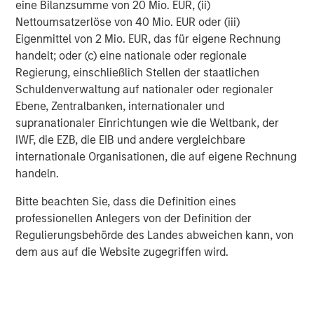
eine Bilanzsumme von 20 Mio. EUR, (ii)
sectors offer robust fundamentals, compelling valuations,
Nettoumsatzerlöse von 40 Mio. EUR oder (iii)
and technical tailwinds that position them to deliver
Eigenmittel von 2 Mio. EUR, das für eigene Rechnung
superior risk-adjusted performance versus certain other
handelt; oder (c) eine nationale oder regionale
higher-quality fixed income segments. Healthy collateral,
Regierung, einschließlich Stellen der staatlichen
strong underwriting, and attractive spreads overall
Schuldenverwaltung auf nationaler oder regionaler
underpin our positive outlook.
Ebene, Zentralbanken, internationaler und
supranationaler Einrichtungen wie die Weltbank, der
2026 Themes & Positioning
IWF, die EZB, die EIB und andere vergleichbare
internationale Organisationen, die auf eigene Rechnung
Theme
Positioning
handeln.
Rise of the
Bitte beachten Sie, dass die Definition eines
term
Curve steepening in
professionellen Anlegers von der Definition der
premium as
U.S., UK, and
Regulierungsbehörde des Landes abweichen kann, von
markets
Australia; long-end
dem aus auf die Website zugegriffen wird.
adjust to
real-yield value in
higher real
Europe and Australia
rates