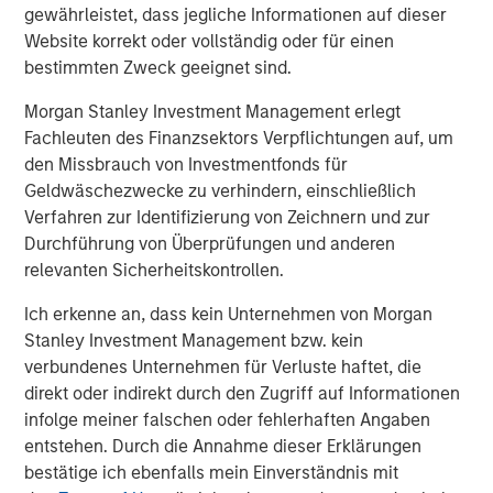
gewährleistet, dass jegliche Informationen auf dieser
Markets
Website korrekt oder vollständig oder für einen
bestimmten Zweck geeignet sind.
CONSILIENT OBSERVER
Opportunities and Expectations: The Present
Morgan Stanley Investment Management erlegt
Value of Growth Opportunities in Valuation
Fachleuten des Finanzsektors Verpflichtungen auf, um
den Missbrauch von Investmentfonds für
Geldwäschezwecke zu verhindern, einschließlich
CONSILIENT OBSERVER
Verfahren zur Identifizierung von Zeichnern und zur
Durchführung von Überprüfungen und anderen
Bayes and Base Rates 2.0: How History Can
relevanten Sicherheitskontrollen.
Guide Our Assessment of the Future
Ich erkenne an, dass kein Unternehmen von Morgan
Stanley Investment Management bzw. kein
verbundenes Unternehmen für Verluste haftet, die
The Authors
direkt oder indirekt durch den Zugriff auf Informationen
infolge meiner falschen oder fehlerhaften Angaben
entstehen. Durch die Annahme dieser Erklärungen
bestätige ich ebenfalls mein Einverständnis mit