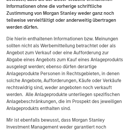
Informationen ohne die vorherige schriftliche
This report breaks new ground by connecting
Zustimmung von Morgan Stanley weder ganz noch
valuation (MEROI) and accounting (properly
teilweise vervielfältigt oder anderweitig übertragen
measuring intangible investment).
werden dürfen.
Die hierin enthaltenen Informationen bzw. Meinungen
PDF herunterladen
sollten nicht als Werbemitteilung betrachtet oder als
Angebot zum Verkauf oder eine Aufforderung zur
Counterpoint Global
Abgabe eines Angebots zum Kauf eines Anlageprodukts
ausgelegt werden; ebenso dürfen derartige
Counterpoint Global’s culture fosters collaboration,
Anlageprodukte Personen in Rechtsgebieten, in denen
creativity, continued development and differentiated
solche Angebote, Aufforderungen, Käufe oder Verkäufe
thinking.
rechtswidrig sind, weder angeboten noch verkauft
werden. Alle Anlageprodukte unterliegen spezifischen
Ähnliche Einblicke
Anlagebeschränkungen, die im Prospekt des jeweiligen
Anlageprodukts enthalten sind.
CONSILIENT OBSERVER
Mir ist ebenfalls bewusst, dass Morgan Stanley
The Wisdom of Crowds in Markets: Crowd
Investment Management weder garantiert noch
Behavior in Prediction, Betting, and Stock