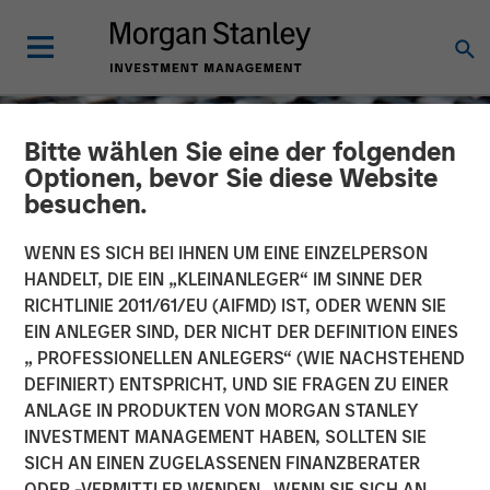
Bitte wählen Sie eine der folgenden
Optionen, bevor Sie diese Website
besuchen.
WENN ES SICH BEI IHNEN UM EINE EINZELPERSON
HANDELT, DIE EIN „KLEINANLEGER“ IM SINNE DER
RICHTLINIE 2011/61/EU (AIFMD) IST, ODER WENN SIE
EIN ANLEGER SIND, DER NICHT DER DEFINITION EINES
„ PROFESSIONELLEN ANLEGERS“ (WIE NACHSTEHEND
DEFINIERT) ENTSPRICHT, UND SIE FRAGEN ZU EINER
CONSILIENT OBSERVER
INSIGHTS
ANLAGE IN PRODUKTEN VON MORGAN STANLEY
INVESTMENT MANAGEMENT HABEN, SOLLTEN SIE
Market-Expected Return
SICH AN EINEN ZUGELASSENEN FINANZBERATER
on Investment
ODER -VERMITTLER WENDEN. WENN SIE SICH AN