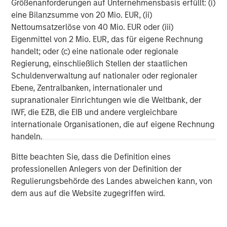
Größenanforderungen auf Unternehmensbasis erfüllt: (i)
eine Bilanzsumme von 20 Mio. EUR, (ii)
Nettoumsatzerlöse von 40 Mio. EUR oder (iii)
Eigenmittel von 2 Mio. EUR, das für eigene Rechnung
handelt; oder (c) eine nationale oder regionale
ARTIKEL
T
Regierung, einschließlich Stellen der staatlichen
Schuldenverwaltung auf nationaler oder regionaler
The MSIM Quantitative Duration
F
Ebene, Zentralbanken, internationaler und
Strategy Model: A Factor-Based
C
supranationaler Einrichtungen wie die Weltbank, der
Approach to Managing Interest Rates
Anton Heese and Matas Vala explore the
H
IWF, die EZB, die EIB und andere vergleichbare
Quantitative Duration Strategy Model, one of the
h
internationale Organisationen, die auf eigene Rechnung
proprietary tools the team uses to enhance their
c
handeln.
investment process, as it helps provide structure
d
Bitte beachten Sie, dass die Definition eines
and rigour with identifying and processing
l
professionellen Anlegers von der Definition der
relevant and important data.
C
Regulierungsbehörde des Landes abweichen kann, von
f
dem aus auf die Website zugegriffen wird.
c
05-AUG-2026
0