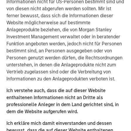
Informationen nicht für US-Personen bestimmt sind und
investment (MEROI), which measures the return at
von diesen nicht abgerufen werden sollten. Mir ist
which the present value of a company’s profits
ferner bewusst, dass sich die Informationen dieser
equals the present value of the investments a
Website möglicherweise auf bestimmte
company makes. This allows executives and
Anlageprodukte beziehen, die von Morgan Stanley
investors to understand how high the bar is set for
Investment Management verwaltet oder in beratender
corporate performance.
Funktion angeboten werden, jedoch nicht für Personen
bestimmt sind, an Personen ausgegeben oder von
Measuring returns has become more difficult as
Personen genutzt werden dürfen, die Rechtsordnungen
corporate investments have shifted from being
unterstehen, in denen die Anlageprodukte nicht zum
primarily tangible to intangible. We seek to gain a
Vertrieb zugelassen sind oder die Verbreitung von
more accurate view of returns, and hence
Informationen zu den Anlageprodukten verboten ist.
expectations, by separating expenses and
investments properly.
Ich verstehe auch, dass die auf dieser Website
enthaltenen Informationen nicht an Dritte als
We discuss the shortcomings of common measures
professionelle Anleger in dem Land gerichtet sind, in
of corporate returns, including return on equity
dem die Website aufgerufen wird.
(ROE), return on invested capital (ROIC), return on
incremental invested capital (ROIIC), and internal
Ich erkläre mich damit einverstanden und dessen
rate of return (IRR).
bewusst, dass die auf dieser Website enthaltenen