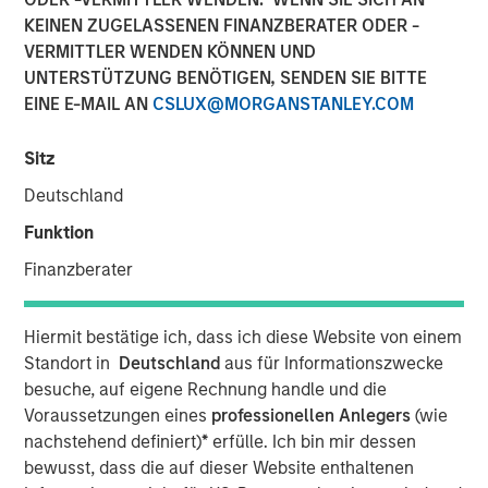
KEINEN ZUGELASSENEN FINANZBERATER ODER -
VERMITTLER WENDEN KÖNNEN UND
14 APRIL 2021
UNTERSTÜTZUNG BENÖTIGEN, SENDEN SIE BITTE
EINE E-MAIL AN
CSLUX@MORGANSTANLEY.COM
Sitz
The Authors
Deutschland
Michael Mauboussin
Funktion
Managing Director
Finanzberater
Dan Callahan, CFA
Vice President
Hiermit bestätige ich, dass ich diese Website von einem
Standort in
Deutschland
aus für Informationszwecke
besuche, auf eigene Rechnung handle und die
Voraussetzungen eines
professionellen Anlegers
(wie
nachstehend definiert)
*
erfülle. Ich bin mir dessen
Bridging Accounting and Valuation
bewusst, dass die auf dieser Website enthaltenen
This report describes market-expected return on