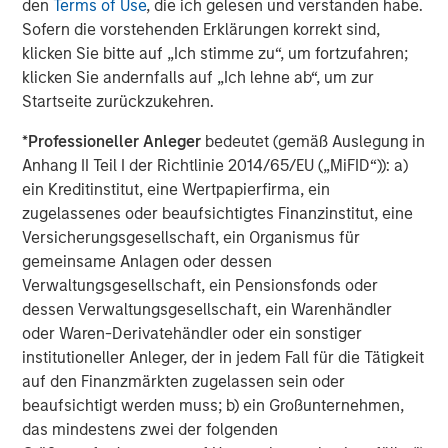
den
Terms of Use
, die ich gelesen und verstanden habe.
Michael Mauboussin
Sofern die vorstehenden Erklärungen korrekt sind,
Managing Director
klicken Sie bitte auf „Ich stimme zu“, um fortzufahren;
klicken Sie andernfalls auf „Ich lehne ab“, um zur
Startseite zurückzukehren.
Dan Callahan, CFA
*
Professioneller Anleger
bedeutet (gemäß Auslegung in
Vice President
Anhang II Teil I der Richtlinie 2014/65/EU („MiFID“)): a)
ein Kreditinstitut, eine Wertpapierfirma, ein
zugelassenes oder beaufsichtigtes Finanzinstitut, eine
Versicherungsgesellschaft, ein Organismus für
gemeinsame Anlagen oder dessen
Vorgestellte Einblicke
Verwaltungsgesellschaft, ein Pensionsfonds oder
dessen Verwaltungsgesellschaft, ein Warenhändler
oder Waren-Derivatehändler oder ein sonstiger
institutioneller Anleger, der in jedem Fall für die Tätigkeit
auf den Finanzmärkten zugelassen sein oder
beaufsichtigt werden muss; b) ein Großunternehmen,
das mindestens zwei der folgenden