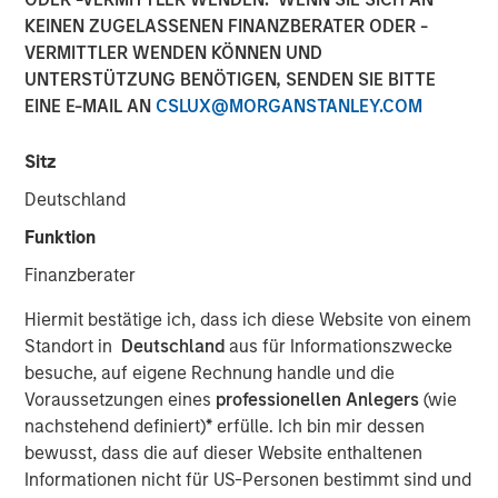
Evolving Market
KEINEN ZUGELASSENEN FINANZBERATER ODER -
VERMITTLER WENDEN KÖNNEN UND
UNTERSTÜTZUNG BENÖTIGEN, SENDEN SIE BITTE
29 JUNI 2026
EINE E-MAIL AN
CSLUX@MORGANSTANLEY.COM
Sitz
The Authors
Deutschland
Funktion
David N. Miller
Finanzberater
Managing Director
Hiermit bestätige ich, dass ich diese Website von einem
Tim Clarke
Standort in
Deutschland
aus für Informationszwecke
Executive Director
besuche, auf eigene Rechnung handle und die
Voraussetzungen eines
professionellen Anlegers
(wie
nachstehend definiert)
*
erfülle. Ich bin mir dessen
bewusst, dass die auf dieser Website enthaltenen
Informationen nicht für US-Personen bestimmt sind und
Key Takeaways: