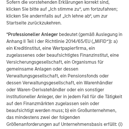
Sofern die vorstehenden Erklärungen korrekt sind,
ALTS IN FOCUS
klicken Sie bitte auf „Ich stimme zu“, um fortzufahren;
klicken Sie andernfalls auf „Ich lehne ab“, um zur
Private Credit 2026 Midyear Outlook
Startseite zurückzukehren.
*
Professioneller Anleger
bedeutet (gemäß Auslegung in
ALTS IN FOCUS
Anhang II Teil I der Richtlinie 2014/65/EU („MiFID“)): a)
Private Equity 2026 Midyear Outlook
ein Kreditinstitut, eine Wertpapierfirma, ein
zugelassenes oder beaufsichtigtes Finanzinstitut, eine
Versicherungsgesellschaft, ein Organismus für
PRESS RELEASE
gemeinsame Anlagen oder dessen
Verwaltungsgesellschaft, ein Pensionsfonds oder
Morgan Stanley Investment Management
dessen Verwaltungsgesellschaft, ein Warenhändler
Provides $875 Million Debt Financing to
oder Waren-Derivatehändler oder ein sonstiger
Bridgepointe Technologies
institutioneller Anleger, der in jedem Fall für die Tätigkeit
auf den Finanzmärkten zugelassen sein oder
beaufsichtigt werden muss; b) ein Großunternehmen,
The Authors
das mindestens zwei der folgenden
Größenanforderungen auf Unternehmensbasis erfüllt: (i)