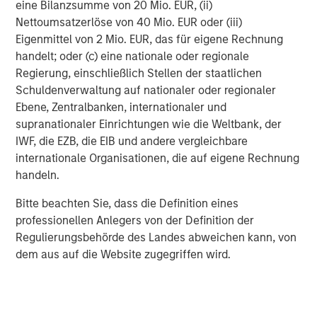
eine Bilanzsumme von 20 Mio. EUR, (ii)
Nettoumsatzerlöse von 40 Mio. EUR oder (iii)
Eigenmittel von 2 Mio. EUR, das für eigene Rechnung
David N. Miller
handelt; oder (c) eine nationale oder regionale
Managing Director
Regierung, einschließlich Stellen der staatlichen
Schuldenverwaltung auf nationaler oder regionaler
Ebene, Zentralbanken, internationaler und
Tim Clarke
supranationaler Einrichtungen wie die Weltbank, der
Executive Director
IWF, die EZB, die EIB und andere vergleichbare
internationale Organisationen, die auf eigene Rechnung
handeln.
Bitte beachten Sie, dass die Definition eines
professionellen Anlegers von der Definition der
Vorgestellte Einblicke
Regulierungsbehörde des Landes abweichen kann, von
dem aus auf die Website zugegriffen wird.