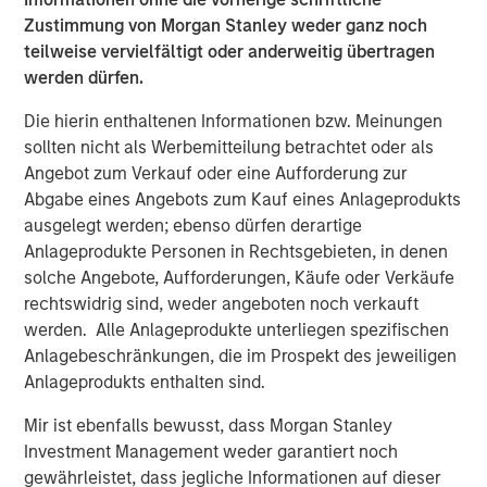
middle market
has created what we believe is an
Zustimmung von Morgan Stanley weder ganz noch
attractive opportunity set for managers with a
teilweise vervielfältigt oder anderweitig übertragen
repeatable and scalable playbook for this strategy.
werden dürfen.
Structural demand factors support Opportunistic
Die hierin enthaltenen Informationen bzw. Meinungen
Credit over the next four years
, including ~$460B
sollten nicht als Werbemitteilung betrachtet oder als
of unsold PE middle market assets due to hit their
Angebot zum Verkauf oder eine Aufforderung zur
theoretical 12-year limit and ~$760B of middle
Abgabe eines Angebots zum Kauf eines Anlageprodukts
ausgelegt werden; ebenso dürfen derartige
1
market loans also coming due.
Anlageprodukte Personen in Rechtsgebieten, in denen
Competitive dynamics within this segment are
solche Angebote, Aufforderungen, Käufe oder Verkäufe
favorable
with limited reliance on a sole channel of
rechtswidrig sind, weder angeboten noch verkauft
supply (i.e. private equity sponsors), leading to an
werden. Alle Anlageprodukte unterliegen spezifischen
attractive dynamic for pricing and structuring risk at
Anlagebeschränkungen, die im Prospekt des jeweiligen
the transactional level.
Anlageprodukts enthalten sind.
For institutional investors, Opportunistic Credit can
Mir ist ebenfalls bewusst, dass Morgan Stanley
complement an allocation to private equity and
Investment Management weder garantiert noch
direct lending
by adding exposure to idiosyncratic
gewährleistet, dass jegliche Informationen auf dieser