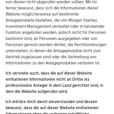
von diesen nicht abgerufen werden sollten. Mir ist
Within Private Credit, capital solutions strategies
ferner bewusst, dass sich die Informationen dieser
(also known as “Opportunistic Credit”) have
Website möglicherweise auf bestimmte
emerged as a distinct and increasingly important
Anlageprodukte beziehen, die von Morgan Stanley
sub-strategy
, addressing financing needs that
Investment Management verwaltet oder in beratender
cannot be fulfilled by the traditional direct lending
Funktion angeboten werden, jedoch nicht für Personen
market, while seeking to deliver higher returns and
bestimmt sind, an Personen ausgegeben oder von
differentiated exposure.
Personen genutzt werden dürfen, die Rechtsordnungen
unterstehen, in denen die Anlageprodukte nicht zum
Today’s opportunity is characterized less by broad-
Vertrieb zugelassen sind oder die Verbreitung von
based distress and more by a favorable supply-
Informationen zu den Anlageprodukten verboten ist.
demand backdrop for flexible capital.
Fundamentally sound companies increasingly need
Ich verstehe auch, dass die auf dieser Website
capital partners with the ability to operate “out of
enthaltenen Informationen nicht an Dritte als
the box” and solutions to navigate a higher-rate,
professionelle Anleger in dem Land gerichtet sind, in
slower-exit environment while preserving long-term
dem die Website aufgerufen wird.
value.
Ich erkläre mich damit einverstanden und dessen
A convergence of macro conditions, private equity
bewusst, dass die auf dieser Website enthaltenen
dynamics, and the particular nuances of the
Informationen ohne die vorherige schriftliche