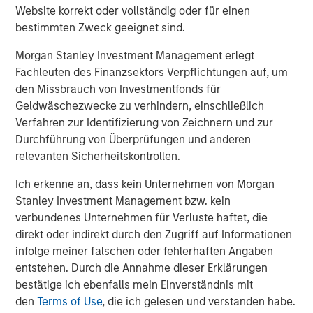
credit opportunities that are less dependent on
Website korrekt oder vollständig oder für einen
standardized lending markets or broad equity beta
bestimmten Zweck geeignet sind.
Morgan Stanley Investment Management erlegt
Read the Full Paper
Fachleuten des Finanzsektors Verpflichtungen auf, um
den Missbrauch von Investmentfonds für
Geldwäschezwecke zu verhindern, einschließlich
1
Source: LSEG, PitchBook LCD, Morgan Stanley
Verfahren zur Identifizierung von Zeichnern und zur
Investment Management. As of March 31, 2026. US only.
Durchführung von Überprüfungen und anderen
relevanten Sicherheitskontrollen.
North America Private Credit
Ich erkenne an, dass kein Unternehmen von Morgan
Integrated private credit platform across Direct Lending
Stanley Investment Management bzw. kein
and Opportunistic Credit strategies. Our experienced
verbundenes Unternehmen für Verluste haftet, die
team provides flexible, patient, long-term capital to
direkt oder indirekt durch den Zugriff auf Informationen
leading owner-operated and private equity-backed
infolge meiner falschen oder fehlerhaften Angaben
businesses.
entstehen. Durch die Annahme dieser Erklärungen
bestätige ich ebenfalls mein Einverständnis mit
den
Terms of Use
, die ich gelesen und verstanden habe.
Ähnliche Einblicke