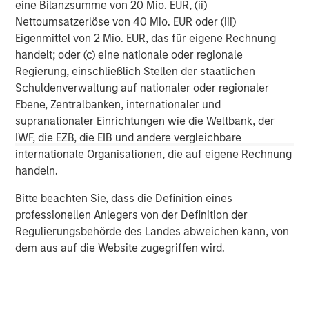
eine Bilanzsumme von 20 Mio. EUR, (ii)
Nettoumsatzerlöse von 40 Mio. EUR oder (iii)
Eigenmittel von 2 Mio. EUR, das für eigene Rechnung
ARTIKEL
A
handelt; oder (c) eine nationale oder regionale
Regierung, einschließlich Stellen der staatlichen
Real Estate Midyear Outlook:
T
Schuldenverwaltung auf nationaler oder regionaler
Constructive Amid Fluid Backdrop
St
Ebene, Zentralbanken, internationaler und
A
The current macroenvironment remains resilient
A
supranationaler Einrichtungen wie die Weltbank, der
despite elevated volatility and divergence across
Q
IWF, die EZB, die EIB und andere vergleichbare
markets. As inflation and energy prices keep
p
internationale Organisationen, die auf eigene Rechnung
central banks hawkish, real estate continues to
i
handeln.
offer attractive relative value, supported by a
a
Bitte beachten Sie, dass die Definition eines
25% repricing, durable income streams, and
r
professionellen Anlegers von der Definition der
constrained supply. In this environment,
Regulierungsbehörde des Landes abweichen kann, von
diversified portfolios and selective asset-level
07-AUG-2026
0
dem aus auf die Website zugegriffen wird.
investing remain critical.