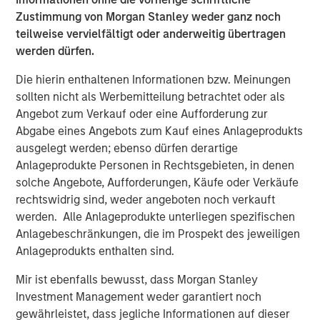
probabilities and payoffs, and how these ideas can
Zustimmung von Morgan Stanley weder ganz noch
be helpful for investing in various asset classes.
teilweise vervielfältigt oder anderweitig übertragen
werden dürfen.
PDF herunterladen
Die hierin enthaltenen Informationen bzw. Meinungen
sollten nicht als Werbemitteilung betrachtet oder als
Counterpoint Global
Angebot zum Verkauf oder eine Aufforderung zur
Abgabe eines Angebots zum Kauf eines Anlageprodukts
Counterpoint Global’s culture fosters collaboration,
ausgelegt werden; ebenso dürfen derartige
creativity, continued development and differentiated
Anlageprodukte Personen in Rechtsgebieten, in denen
thinking.
solche Angebote, Aufforderungen, Käufe oder Verkäufe
rechtswidrig sind, weder angeboten noch verkauft
Ähnliche Einblicke
werden. Alle Anlageprodukte unterliegen spezifischen
Anlagebeschränkungen, die im Prospekt des jeweiligen
CONSILIENT OBSERVER
Anlageprodukts enthalten sind.
The Wisdom of Crowds in Markets: Crowd
Mir ist ebenfalls bewusst, dass Morgan Stanley
Behavior in Prediction, Betting, and Stock
Investment Management weder garantiert noch
Markets
gewährleistet, dass jegliche Informationen auf dieser