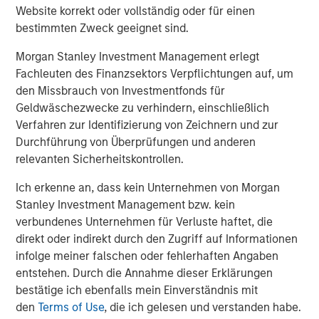
CONSILIENT OBSERVER
Website korrekt oder vollständig oder für einen
bestimmten Zweck geeignet sind.
Opportunities and Expectations: The Present
Value of Growth Opportunities in Valuation
Morgan Stanley Investment Management erlegt
Fachleuten des Finanzsektors Verpflichtungen auf, um
den Missbrauch von Investmentfonds für
CONSILIENT OBSERVER
Geldwäschezwecke zu verhindern, einschließlich
Bayes and Base Rates 2.0: How History Can
Verfahren zur Identifizierung von Zeichnern und zur
Guide Our Assessment of the Future
Durchführung von Überprüfungen und anderen
relevanten Sicherheitskontrollen.
Ich erkenne an, dass kein Unternehmen von Morgan
Stanley Investment Management bzw. kein
The Authors
verbundenes Unternehmen für Verluste haftet, die
direkt oder indirekt durch den Zugriff auf Informationen
infolge meiner falschen oder fehlerhaften Angaben
entstehen. Durch die Annahme dieser Erklärungen
bestätige ich ebenfalls mein Einverständnis mit
Michael Mauboussin
den
Terms of Use
, die ich gelesen und verstanden habe.