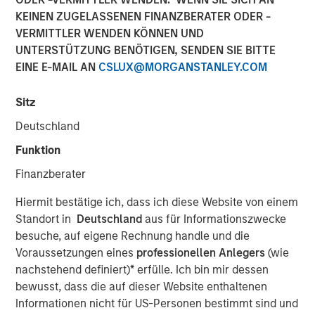
KEINEN ZUGELASSENEN FINANZBERATER ODER -
Psychology of Expected
VERMITTLER WENDEN KÖNNEN UND
Value
UNTERSTÜTZUNG BENÖTIGEN, SENDEN SIE BITTE
EINE E-MAIL AN
CSLUX@MORGANSTANLEY.COM
19 FEBRUAR 2025
Sitz
Deutschland
Funktion
The Authors
Finanzberater
Michael Mauboussin
Hiermit bestätige ich, dass ich diese Website von einem
Managing Director
Standort in
Deutschland
aus für Informationszwecke
besuche, auf eigene Rechnung handle und die
Dan Callahan, CFA
Voraussetzungen eines
professionellen Anlegers
(wie
Vice President
nachstehend definiert)
*
erfülle. Ich bin mir dessen
bewusst, dass die auf dieser Website enthaltenen
Informationen nicht für US-Personen bestimmt sind und