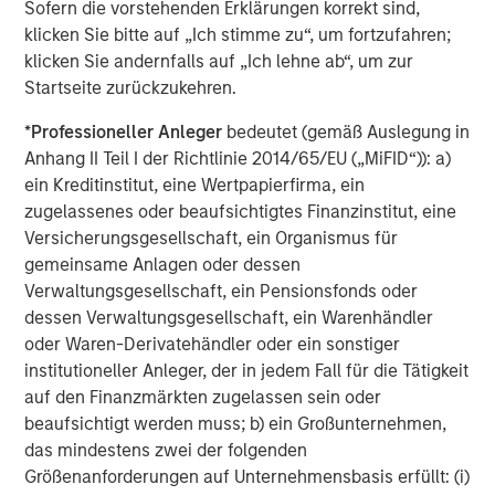
Managing Director
Sofern die vorstehenden Erklärungen korrekt sind,
klicken Sie bitte auf „Ich stimme zu“, um fortzufahren;
klicken Sie andernfalls auf „Ich lehne ab“, um zur
Dan Callahan, CFA
Startseite zurückzukehren.
Vice President
*
Professioneller Anleger
bedeutet (gemäß Auslegung in
Anhang II Teil I der Richtlinie 2014/65/EU („MiFID“)): a)
ein Kreditinstitut, eine Wertpapierfirma, ein
zugelassenes oder beaufsichtigtes Finanzinstitut, eine
Versicherungsgesellschaft, ein Organismus für
Vorgestellte Einblicke
gemeinsame Anlagen oder dessen
Verwaltungsgesellschaft, ein Pensionsfonds oder
dessen Verwaltungsgesellschaft, ein Warenhändler
oder Waren-Derivatehändler oder ein sonstiger
institutioneller Anleger, der in jedem Fall für die Tätigkeit
auf den Finanzmärkten zugelassen sein oder
beaufsichtigt werden muss; b) ein Großunternehmen,
das mindestens zwei der folgenden
Größenanforderungen auf Unternehmensbasis erfüllt: (i)