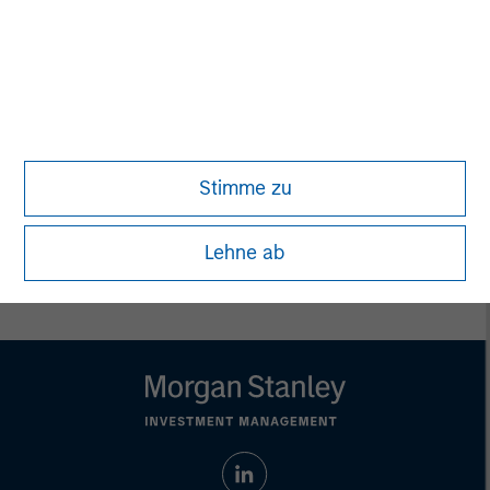
This material is a general communication, which is not impartial,
is for informational and educational purposes only, not a
recommendation to purchase or sell specific securities, or to
adopt any particular investment strategy. Information does not
address financial objectives, situation or specific needs of
individual investors.
Any charts and graphs provided are for illustrative purposes
only. Any performance quoted represents past performance.
Past performance does not guarantee future results.
All
Stimme zu
investments involve risks, including the possible loss of
principal.
For the complete content and important disclosures, refer to
Lehne ab
the
article pdf
.