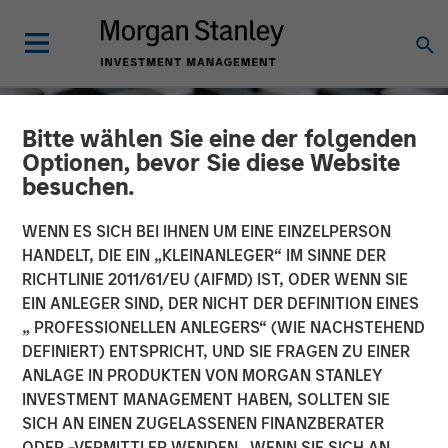
Bitte wählen Sie eine der folgenden
Optionen, bevor Sie diese Website
besuchen.
WENN ES SICH BEI IHNEN UM EINE EINZELPERSON
HANDELT, DIE EIN „KLEINANLEGER“ IM SINNE DER
RICHTLINIE 2011/61/EU (AIFMD) IST, ODER WENN SIE
EIN ANLEGER SIND, DER NICHT DER DEFINITION EINES
„ PROFESSIONELLEN ANLEGERS“ (WIE NACHSTEHEND
DEFINIERT) ENTSPRICHT, UND SIE FRAGEN ZU EINER
CONSILIENT OBSERVER
INSIGHTS
ANLAGE IN PRODUKTEN VON MORGAN STANLEY
INVESTMENT MANAGEMENT HABEN, SOLLTEN SIE
Probabilities and Payoffs:
SICH AN EINEN ZUGELASSENEN FINANZBERATER
The Practicalities and
ODER -VERMITTLER WENDEN. WENN SIE SICH AN