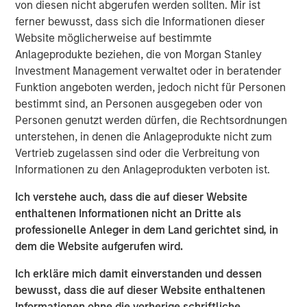
von diesen nicht abgerufen werden sollten. Mir ist
ferner bewusst, dass sich die Informationen dieser
The prime task of an investor is to find opportunities
Website möglicherweise auf bestimmte
with gaps between price and value, with price being
Anlageprodukte beziehen, die von Morgan Stanley
fairly straightforward and value more of a challenge
Investment Management verwaltet oder in beratender
to assess.
Funktion angeboten werden, jedoch nicht für Personen
bestimmt sind, an Personen ausgegeben oder von
A common approach to estimate value is to
Personen genutzt werden dürfen, die Rechtsordnungen
consider expected value, the sum of the products of
unterstehen, in denen die Anlageprodukte nicht zum
various payoffs and their associated probabilities.
Vertrieb zugelassen sind oder die Verbreitung von
Some markets have seen a shift in appetite from
Informationen zu den Anlageprodukten verboten ist.
high probability, low payoff opportunities to low
Ich verstehe auch, dass die auf dieser Website
probability, high payoff ones, including the trading
enthaltenen Informationen nicht an Dritte als
of short-dated options in equity options markets.
professionelle Anleger in dem Land gerichtet sind, in
In this report, we discuss some of the issues with
dem die Website aufgerufen wird.
the calculation of expected value, what the payoff
Ich erkläre mich damit einverstanden und dessen
picture means for investing, the implications of
bewusst, dass die auf dieser Website enthaltenen
volatility drag, the psychology of dealing with
Informationen ohne die vorherige schriftliche