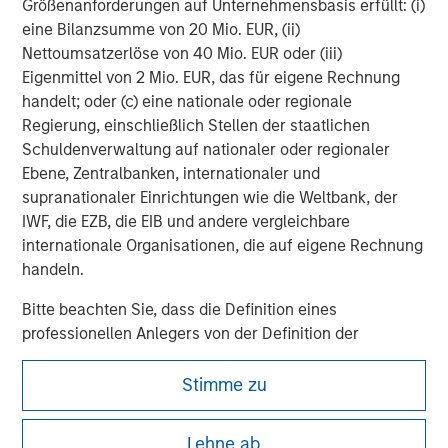
Größenanforderungen auf Unternehmensbasis erfüllt: (i)
any governmental or other consent which may be required or
eine Bilanzsumme von 20 Mio. EUR, (ii)
observing any other formality which needs to be observed in
that country.
Nettoumsatzerlöse von 40 Mio. EUR oder (iii)
Eigenmittel von 2 Mio. EUR, das für eigene Rechnung
This material is a general communication, which is not impartial,
is for informational and educational purposes only, not a
handelt; oder (c) eine nationale oder regionale
recommendation to purchase or sell specific securities, or to
Regierung, einschließlich Stellen der staatlichen
adopt any particular investment strategy. Information does not
Schuldenverwaltung auf nationaler oder regionaler
address financial objectives, situation or specific needs of
individual investors.
Ebene, Zentralbanken, internationaler und
supranationaler Einrichtungen wie die Weltbank, der
Any charts and graphs provided are for illustrative purposes
only. Any performance quoted represents past performance.
IWF, die EZB, die EIB und andere vergleichbare
Past performance does not guarantee future results. All
internationale Organisationen, die auf eigene Rechnung
investments involve risks, including the possible loss of
handeln.
principal.
Bitte beachten Sie, dass die Definition eines
professionellen Anlegers von der Definition der
Regulierungsbehörde des Landes abweichen kann, von
dem aus auf die Website zugegriffen wird.
Stimme zu
Lehne ab