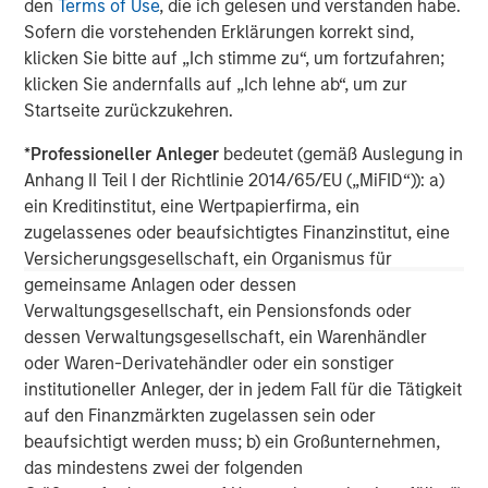
den
Terms of Use
, die ich gelesen und verstanden habe.
Sofern die vorstehenden Erklärungen korrekt sind,
klicken Sie bitte auf „Ich stimme zu“, um fortzufahren;
klicken Sie andernfalls auf „Ich lehne ab“, um zur
Startseite zurückzukehren.
Disclosures:
*
Professioneller Anleger
bedeutet (gemäß Auslegung in
Morgan Stanley has not paid for this sponsorship.
Anhang II Teil I der Richtlinie 2014/65/EU („MiFID“)): a)
ein Kreditinstitut, eine Wertpapierfirma, ein
The views and opinions are those of the author as of the date of
publication and are subject to change at any time due to market
zugelassenes oder beaufsichtigtes Finanzinstitut, eine
or economic conditions and may not necessarily come to pass.
Versicherungsgesellschaft, ein Organismus für
The views expressed do not reflect the opinions of all
gemeinsame Anlagen oder dessen
investment personnel at Morgan Stanley Investment
Management (MSIM) and its subsidiaries and affiliates
Verwaltungsgesellschaft, ein Pensionsfonds oder
(collectively the Firm”), and may not be reflected in all the
dessen Verwaltungsgesellschaft, ein Warenhändler
strategies and products that the Firm offers.
oder Waren-Derivatehändler oder ein sonstiger
This material is for the benefit of persons whom the Firm
institutioneller Anleger, der in jedem Fall für die Tätigkeit
reasonably believes it is permitted to communicate to and
should not be forwarded to any other person without the
auf den Finanzmärkten zugelassen sein oder
consent of the Firm. It is not addressed to any other person and
beaufsichtigt werden muss; b) ein Großunternehmen,
may not be used by them for any purpose whatsoever. It is the
das mindestens zwei der folgenden
responsibility of every person reading this material to fully
observe the laws of any relevant country, including obtaining