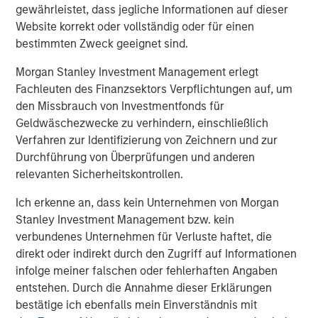
gewährleistet, dass jegliche Informationen auf dieser
Website korrekt oder vollständig oder für einen
bestimmten Zweck geeignet sind.
Morgan Stanley Investment Management erlegt
ARTIKEL
T
Fachleuten des Finanzsektors Verpflichtungen auf, um
den Missbrauch von Investmentfonds für
The MSIM Quantitative Duration
F
Geldwäschezwecke zu verhindern, einschließlich
Strategy Model: A Factor-Based
C
Verfahren zur Identifizierung von Zeichnern und zur
Approach to Managing Interest Rates
Anton Heese and Matas Vala explore the
H
Durchführung von Überprüfungen und anderen
Quantitative Duration Strategy Model, one of the
h
relevanten Sicherheitskontrollen.
proprietary tools the team uses to enhance their
c
Ich erkenne an, dass kein Unternehmen von Morgan
investment process, as it helps provide structure
d
Stanley Investment Management bzw. kein
and rigour with identifying and processing
l
verbundenes Unternehmen für Verluste haftet, die
relevant and important data.
C
direkt oder indirekt durch den Zugriff auf Informationen
f
infolge meiner falschen oder fehlerhaften Angaben
c
05-AUG-2026
0
entstehen. Durch die Annahme dieser Erklärungen
bestätige ich ebenfalls mein Einverständnis mit