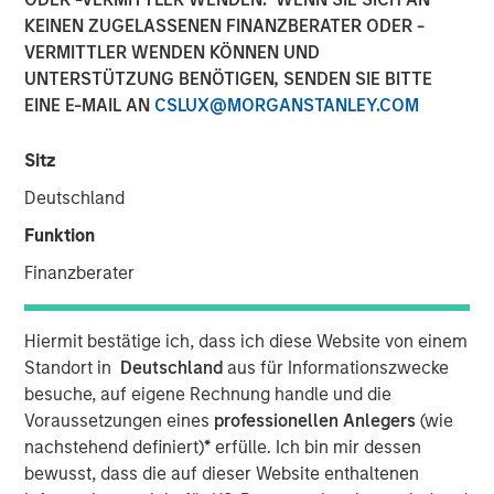
KEINEN ZUGELASSENEN FINANZBERATER ODER -
VERMITTLER WENDEN KÖNNEN UND
27 OKTOBER 2025
UNTERSTÜTZUNG BENÖTIGEN, SENDEN SIE BITTE
EINE E-MAIL AN
CSLUX@MORGANSTANLEY.COM
Sitz
In this insightful roundtable originally published by
Deutschland
Infrastructure Investors, Chris Ortega, Managing Director
and Head of Americas, discusses how the Big Beautiful
Funktion
Bill Act is impacting every sector, from power to
Finanzberater
transportation, creating challenges but also opportunities.
If you can begin construction by the first
Hiermit bestätige ich, dass ich diese Website von einem
half of next year, and be operating within
Standort in
Deutschland
aus für Informationszwecke
four years, you’ll still be eligible for tax
besuche, auf eigene Rechnung handle und die
credits”
Voraussetzungen eines
professionellen Anlegers
(wie
nachstehend definiert)
*
erfülle. Ich bin mir dessen
bewusst, dass die auf dieser Website enthaltenen
Read Full Roundtable Here