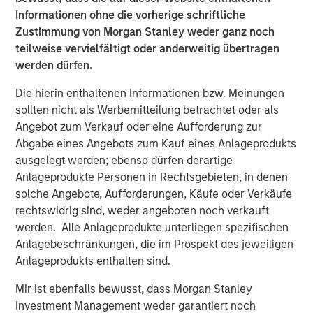
Infrastructure 2026 Midyear Outlook
Informationen ohne die vorherige schriftliche
Zustimmung von Morgan Stanley weder ganz noch
PRESS RELEASE
teilweise vervielfältigt oder anderweitig übertragen
werden dürfen.
Morgan Stanley Infrastructure Partners
Enters into Agreement to Acquire Majority
Die hierin enthaltenen Informationen bzw. Meinungen
Stake in Nicollin Environnement
sollten nicht als Werbemitteilung betrachtet oder als
Angebot zum Verkauf oder eine Aufforderung zur
Abgabe eines Angebots zum Kauf eines Anlageprodukts
ausgelegt werden; ebenso dürfen derartige
Anlageprodukte Personen in Rechtsgebieten, in denen
Vorgestellte Einblicke
solche Angebote, Aufforderungen, Käufe oder Verkäufe
rechtswidrig sind, weder angeboten noch verkauft
werden. Alle Anlageprodukte unterliegen spezifischen
Anlagebeschränkungen, die im Prospekt des jeweiligen
Anlageprodukts enthalten sind.
Mir ist ebenfalls bewusst, dass Morgan Stanley
Investment Management weder garantiert noch