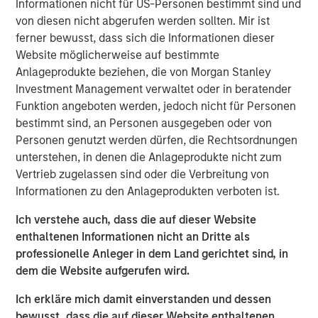
Informationen nicht für US-Personen bestimmt sind und
von diesen nicht abgerufen werden sollten. Mir ist
Morgan Stanley Infrastructure Partners
ferner bewusst, dass sich die Informationen dieser
Website möglicherweise auf bestimmte
Morgan Stanley Infrastructure Partners invests in a
Anlageprodukte beziehen, die von Morgan Stanley
diverse range of infrastructure assets predominantly
Investment Management verwaltet oder in beratender
located in OECD countries. The team seeks to create
Funktion angeboten werden, jedoch nicht für Personen
value through active asset management and operational
bestimmt sind, an Personen ausgegeben oder von
improvements.
Personen genutzt werden dürfen, die Rechtsordnungen
unterstehen, in denen die Anlageprodukte nicht zum
Vertrieb zugelassen sind oder die Verbreitung von
Ähnliche Einblicke
Informationen zu den Anlageprodukten verboten ist.
PRESS RELEASE
Ich verstehe auch, dass die auf dieser Website
Morgan Stanley Infrastructure Partners to
enthaltenen Informationen nicht an Dritte als
Acquire Epic Energy
professionelle Anleger in dem Land gerichtet sind, in
dem die Website aufgerufen wird.
ALTS IN FOCUS
Ich erkläre mich damit einverstanden und dessen
bewusst, dass die auf dieser Website enthaltenen