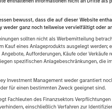
ite enthaltenen Informationen nicht an Dritte als 
essen bewusst, dass die auf dieser Website entha
 weder ganz noch teilweise vervielfältigt oder 
einungen sollten nicht als Werbemitteilung betrac
g partner, Vietnam is undergoing a quiet
m Kauf eines Anlageprodukts ausgelegt werden; e
as the engine of economic growth,
e Angebote, Aufforderungen, Käufe oder Verkäufe 
initiating massive infrastructure
liegen spezifischen Anlagebeschränkungen, die i
ivate Sector”
nley Investment Management weder garantiert noch
 oder für einen bestimmten Zweck geeignet sind.
gt Fachleuten des Finanzsektors Verpflichtungen
hindern, einschließlich Verfahren zur Identifizi