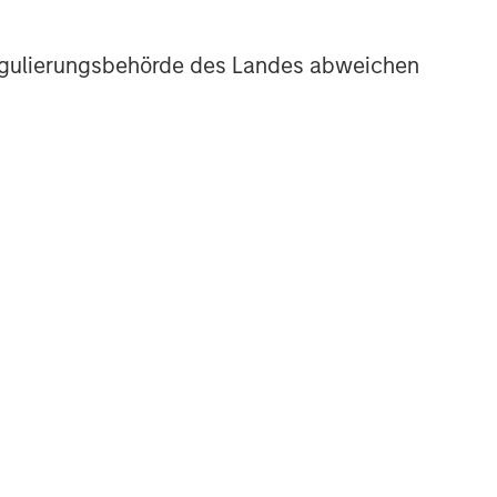
The Water Constraint
r Regulierungsbehörde des Landes abweichen
e
NSILIENT OBSERVER
he Wisdom of