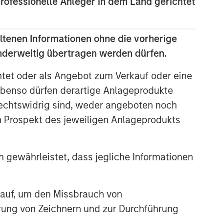
professionelle Anleger in dem Land gerichtet
ltenen Informationen ohne die vorherige
anderweitig übertragen werden dürfen.
htet oder als Angebot zum Verkauf oder eine
Emerging Markets Equity Team
benso dürfen derartige Anlageprodukte
rechtswidrig sind, weder angeboten noch
The Emerging Markets Equity team
m Prospekt des jeweiligen Anlageprodukts
combines deep expertise and local
presence in global markets with an
integrated top-down and bottom-up
investment approach to invest in core
 gewährleistet, dass jegliche Informationen
and growth-oriented portfolios across
non-U.S. markets.
 auf, um den Missbrauch von
erung von Zeichnern und zur Durchführung