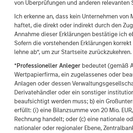
von Überprüfungen und anderen relevanten S
Ich erkenne an, dass kein Unternehmen von
haftet, die direkt oder indirekt durch den Z
Annahme dieser Erklärungen bestätige ich e
Sofern die vorstehenden Erklärungen korrekt s
lehne ab“, um zur Startseite zurückzukehren.
*
Professioneller Anleger
bedeutet (gemäß Ausl
Wertpapierfirma, ein zugelassenes oder beau
Anlagen oder dessen Verwaltungsgesellschaf
Derivatehändler oder ein sonstiger institutio
beaufsichtigt werden muss; b) ein Großunt
erfüllt: (i) eine Bilanzsumme von 20 Mio. EUR
Rechnung handelt; oder (c) eine nationale od
nationaler oder regionaler Ebene, Zentralban