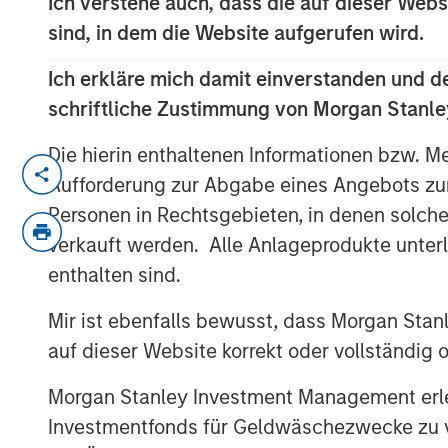
Ich verstehe auch, dass die auf dieser Webs
sind, in dem die Website aufgerufen wird.
Ich erkläre mich damit einverstanden und d
schriftliche Zustimmung von Morgan Stanley
Die hierin enthaltenen Informationen bzw. M
Faced with tariffs from its biggest tradin
Aufforderung zur Abgabe eines Angebots zu
revolution promoting the private sector 
Personen in Rechtsgebieten, in denen solch
reducing the size of the bureaucracy and 
verkauft werden. Alle Anlageprodukte unter
projects.
enthalten sind.
Download “Vietnam Unleashes the Pr
Mir ist ebenfalls bewusst, dass Morgan Sta
auf dieser Website korrekt oder vollständig
Morgan Stanley Investment Management erle
Investmentfonds für Geldwäschezwecke zu ver