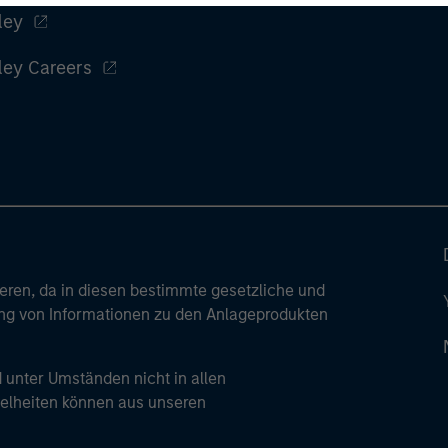
ley
ley Careers
ren, da in diesen bestimmte gesetzliche und
tung von Informationen zu den Anlageprodukten
 unter Umständen nicht in allen
zelheiten können aus unseren