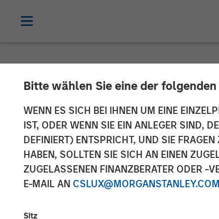
TALES FROM THE EMERGING WORLD
Bitte wählen Sie eine der folgenden
Video: Vietnam
WENN ES SICH BEI IHNEN UM EINE EINZELP
IST, ODER WENN SIE EIN ANLEGER SIND, 
DEFINIERT) ENTSPRICHT, UND SIE FRAG
22 SEPTEMBER 2025
HABEN, SOLLTEN SIE SICH AN EINEN ZUG
ZUGELASSENEN FINANZBERATER ODER -VE
E-MAIL AN
CSLUX@MORGANSTANLEY.CO
Sitz