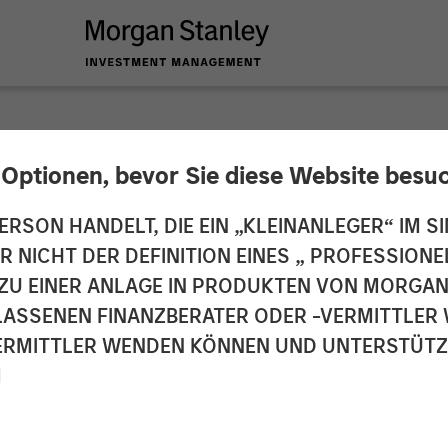
INSIGHTS
 Optionen, bevor Sie diese Website besu
 Unleashes the Priv
ERSON HANDELT, DIE EIN „KLEINANLEGER“ IM SI
DER NICHT DER DEFINITION EINES „ PROFESSIO
EN ZU EINER ANLAGE IN PRODUKTEN VON MORG
ELASSENEN FINANZBERATER ODER -VERMITTLER 
RMITTLER WENDEN KÖNNEN UND UNTERSTÜTZUN
M