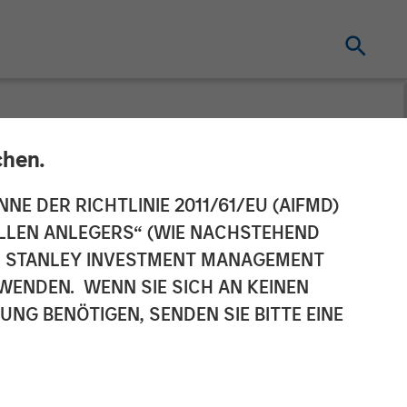
chen.
ate Sector
NNE DER RICHTLINIE 2011/61/EU (AIFMD)
NELLEN ANLEGERS“ (WIE NACHSTEHEND
AN STANLEY INVESTMENT MANAGEMENT
WENDEN. WENN SIE SICH AN KEINEN
G BENÖTIGEN, SENDEN SIE BITTE EINE