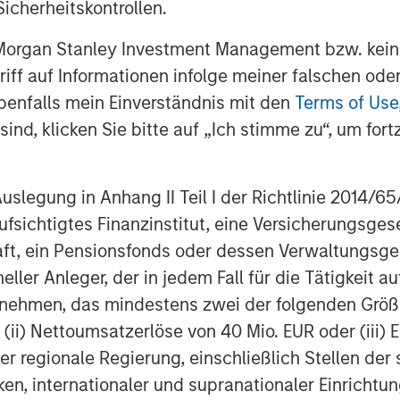
icherheitskontrollen.
 Morgan Stanley Investment Management bzw. kein
ugriff auf Informationen infolge meiner falschen od
benfalls mein Einverständnis mit den
Terms of Use
ind, klicken Sie bitte auf „Ich stimme zu“, um fortz
egung in Anhang II Teil I der Richtlinie 2014/65/EU
fsichtigtes Finanzinstitut, eine Versicherungsge
t, ein Pensionsfonds oder dessen Verwaltungsges
neller Anleger, der in jedem Fall für die Tätigkeit
ernehmen, das mindestens zwei der folgenden Gr
, (ii) Nettoumsatzerlöse von 40 Mio. EUR oder (iii) 
er regionale Regierung, einschließlich Stellen de
ken, internationaler und supranationaler Einrichtun