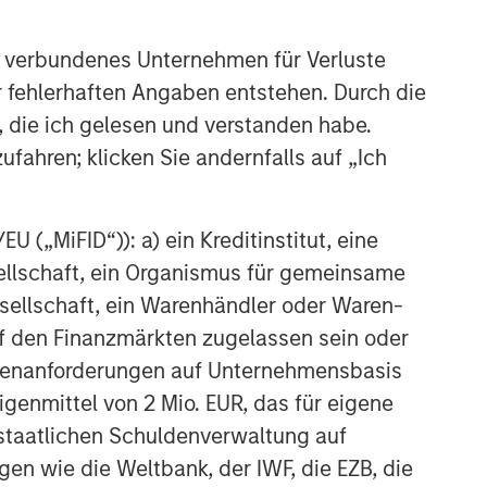
Featured Products
NextGen Emerging Markets Fund
 verbundenes Unternehmen für Verluste
er fehlerhaften Angaben entstehen. Durch die
, die ich gelesen und verstanden habe.
Ähnliche Einblicke
ufahren; klicken Sie andernfalls auf „Ich
TALES FROM THE EMERGING WORLD
From Electric Vehicles to
Humanoids: China’s Next
 („MiFID“)): a) ein Kreditinstitut, eine
Manufacturing Leap
sellschaft, ein Organismus für gemeinsame
ellschaft, ein Warenhändler oder Waren-
TALES FROM THE EMERGING WORLD
 auf den Finanzmärkten zugelassen sein oder
Terms of Trade: The Quiet
ößenanforderungen auf Unternehmensbasis
Tailwind Behind Emerging
Market’s Comeback
Eigenmittel von 2 Mio. EUR, das für eigene
r staatlichen Schuldenverwaltung auf
TALES FROM THE EMERGING WORLD
gen wie die Weltbank, der IWF, die EZB, die