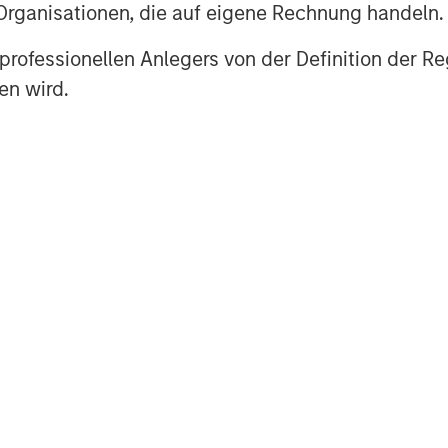
 Organisationen, die auf eigene Rechnung handeln.
es professionellen Anlegers von der Definition de
en wird.
Vorgestellte Einblick
OM THE EMERGING
VIERTELJÄHRLICH
CO
The BEAT™ for Q3
T