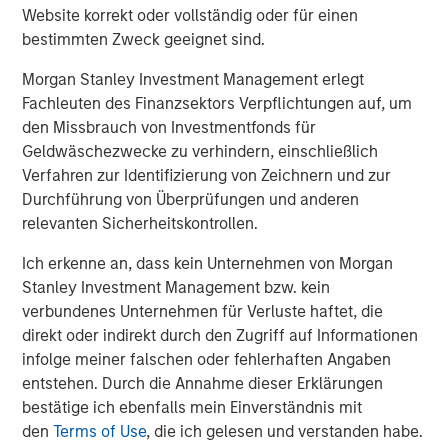
Website korrekt oder vollständig oder für einen
Real Estate Outlook with Lauren Hochfelder
bestimmten Zweck geeignet sind.
Morgan Stanley Investment Management erlegt
Fachleuten des Finanzsektors Verpflichtungen auf, um
den Missbrauch von Investmentfonds für
The Author
Geldwäschezwecke zu verhindern, einschließlich
Verfahren zur Identifizierung von Zeichnern und zur
Durchführung von Überprüfungen und anderen
relevanten Sicherheitskontrollen.
Lauren Hochfelder
Ich erkenne an, dass kein Unternehmen von Morgan
Managing Director
Stanley Investment Management bzw. kein
verbundenes Unternehmen für Verluste haftet, die
direkt oder indirekt durch den Zugriff auf Informationen
infolge meiner falschen oder fehlerhaften Angaben
entstehen. Durch die Annahme dieser Erklärungen
Vorgestellte Einblicke
bestätige ich ebenfalls mein Einverständnis mit
den
Terms of Use
, die ich gelesen und verstanden habe.