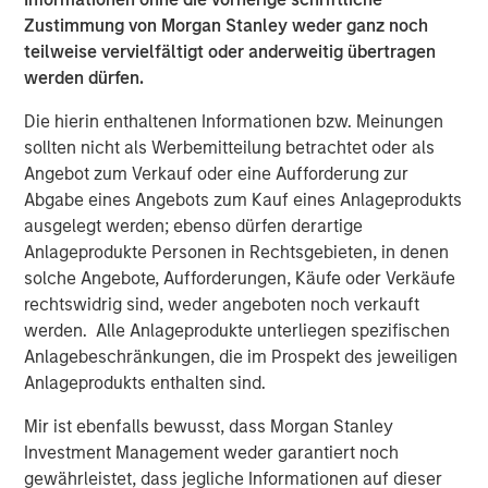
Morgan Stanley Real Estate Investing (MSREI) manages
Zustimmung von Morgan Stanley weder ganz noch
global value-add / opportunistic and regional core / core-
teilweise vervielfältigt oder anderweitig übertragen
plus real estate investment strategies. The team's
werden dürfen.
experience encompasses a broad array of asset classes,
geographic regions and investment themes across all
Die hierin enthaltenen Informationen bzw. Meinungen
phases of the real estate cycle.
sollten nicht als Werbemitteilung betrachtet oder als
Angebot zum Verkauf oder eine Aufforderung zur
Ähnliche Einblicke
Abgabe eines Angebots zum Kauf eines Anlageprodukts
ausgelegt werden; ebenso dürfen derartige
AUDIO
Anlageprodukte Personen in Rechtsgebieten, in denen
Building Durable Real Estate Portfolios at
solche Angebote, Aufforderungen, Käufe oder Verkäufe
Morgan Stanley with Lauren Hochfelder
rechtswidrig sind, weder angeboten noch verkauft
werden. Alle Anlageprodukte unterliegen spezifischen
Anlagebeschränkungen, die im Prospekt des jeweiligen
VIDEO
Anlageprodukts enthalten sind.
Lauren Hochfelder on The Alts Report
Mir ist ebenfalls bewusst, dass Morgan Stanley
Investment Management weder garantiert noch
gewährleistet, dass jegliche Informationen auf dieser
ALTS IN FOCUS