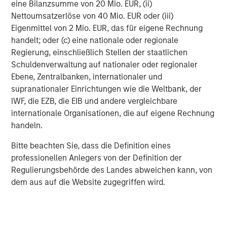
eine Bilanzsumme von 20 Mio. EUR, (ii)
25% repricing, durable income streams, and
a
Nettoumsatzerlöse von 40 Mio. EUR oder (iii)
constrained supply. In this environment,
e
Eigenmittel von 2 Mio. EUR, das für eigene Rechnung
diversified portfolios and selective asset-level
L
07-AUG-2026
2
handelt; oder (c) eine nationale oder regionale
investing remain critical.
Regierung, einschließlich Stellen der staatlichen
Schuldenverwaltung auf nationaler oder regionaler
Ebene, Zentralbanken, internationaler und
supranationaler Einrichtungen wie die Weltbank, der
IWF, die EZB, die EIB und andere vergleichbare
internationale Organisationen, die auf eigene Rechnung
handeln.
IMPORTANT INFORMATION
Bitte beachten Sie, dass die Definition eines
Risk Considerations
Alternative investments are speculative and include a high
professionellen Anlegers von der Definition der
degree of risk. Investors could lose all or a substantial amount
Regulierungsbehörde des Landes abweichen kann, von
of their investment. Alternative investments are suitable only for
long-term investors willing to forego liquidity and put capital at
dem aus auf die Website zugegriffen wird.
risk for an indefinite period of time. Alternative investments are
typically highly illiquid—there is no secondary market for private
funds, and there may be restrictions on redemptions or assigning
or otherwise transferring investments into private funds.
Alternative investment funds often engage in leverage and other