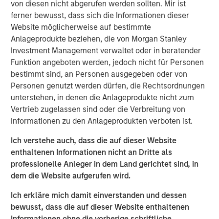
von diesen nicht abgerufen werden sollten. Mir ist
pivot. She explains why pockets of dislocation are more
ferner bewusst, dass sich die Informationen dieser
important than location in choosing real estate
Website möglicherweise auf bestimmte
investments aligned to the future.
Anlageprodukte beziehen, die von Morgan Stanley
Investment Management verwaltet oder in beratender
About
Hard Lessons
Funktion angeboten werden, jedoch nicht für Personen
Iconic investors sit down with Morgan Stanley leaders to
bestimmt sind, an Personen ausgegeben oder von
go behind the scenes on the critical moments – both
Personen genutzt werden dürfen, die Rechtsordnungen
successes and setbacks– that shaped who they are
unterstehen, in denen die Anlageprodukte nicht zum
today.
Vertrieb zugelassen sind oder die Verbreitung von
Watch, Listen and Subscribe:
Informationen zu den Anlageprodukten verboten ist.
Youtube
Ich verstehe auch, dass die auf dieser Website
enthaltenen Informationen nicht an Dritte als
Spotify
professionelle Anleger in dem Land gerichtet sind, in
dem die Website aufgerufen wird.
Apple Podcasts
Ich erkläre mich damit einverstanden und dessen
Morgan Stanley Real Estate Investing
bewusst, dass die auf dieser Website enthaltenen
Informationen ohne die vorherige schriftliche