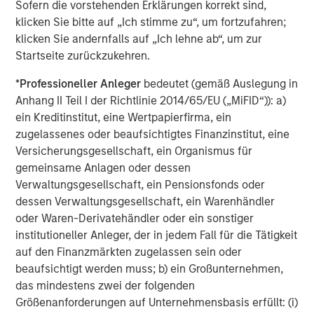
Sofern die vorstehenden Erklärungen korrekt sind,
klicken Sie bitte auf „Ich stimme zu“, um fortzufahren;
klicken Sie andernfalls auf „Ich lehne ab“, um zur
Startseite zurückzukehren.
*
Professioneller Anleger
bedeutet (gemäß Auslegung in
Anhang II Teil I der Richtlinie 2014/65/EU („MiFID“)): a)
ein Kreditinstitut, eine Wertpapierfirma, ein
zugelassenes oder beaufsichtigtes Finanzinstitut, eine
Versicherungsgesellschaft, ein Organismus für
gemeinsame Anlagen oder dessen
ARTIKEL
P
Verwaltungsgesellschaft, ein Pensionsfonds oder
dessen Verwaltungsgesellschaft, ein Warenhändler
Real Estate Midyear Outlook:
M
oder Waren-Derivatehändler oder ein sonstiger
Constructive Amid Fluid Backdrop
A
institutioneller Anleger, der in jedem Fall für die Tätigkeit
L
The current macroenvironment remains resilient
M
auf den Finanzmärkten zugelassen sein oder
despite elevated volatility and divergence across
t
beaufsichtigt werden muss; b) ein Großunternehmen,
markets. As inflation and energy prices keep
S
das mindestens zwei der folgenden
central banks hawkish, real estate continues to
to
Größenanforderungen auf Unternehmensbasis erfüllt: (i)
offer attractive relative value, supported by a
lo