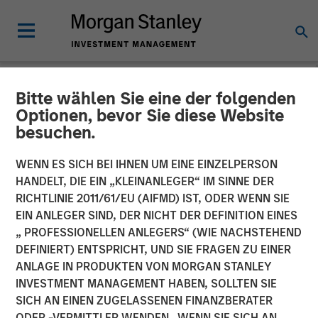
Bitte wählen Sie eine der folgenden
INSIGHTS
Optionen, bevor Sie diese Website
besuchen.
Hard Lessons with Lauren
Hochfelder
WENN ES SICH BEI IHNEN UM EINE EINZELPERSON
HANDELT, DIE EIN „KLEINANLEGER“ IM SINNE DER
RICHTLINIE 2011/61/EU (AIFMD) IST, ODER WENN SIE
25 FEBRUAR 2026
EIN ANLEGER SIND, DER NICHT DER DEFINITION EINES
„ PROFESSIONELLEN ANLEGERS“ (WIE NACHSTEHEND
DEFINIERT) ENTSPRICHT, UND SIE FRAGEN ZU EINER
Lauren Hochfelder
ANLAGE IN PRODUKTEN VON MORGAN STANLEY
Managing Director
INVESTMENT MANAGEMENT HABEN, SOLLTEN SIE
SICH AN EINEN ZUGELASSENEN FINANZBERATER
ODER -VERMITTLER WENDEN. WENN SIE SICH AN