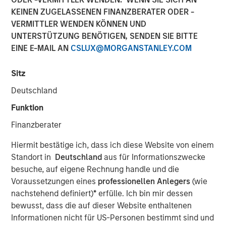
KEINEN ZUGELASSENEN FINANZBERATER ODER -
VERMITTLER WENDEN KÖNNEN UND
UNTERSTÜTZUNG BENÖTIGEN, SENDEN SIE BITTE
EINE E-MAIL AN
CSLUX@MORGANSTANLEY.COM
Play
Sitz
Deutschland
Funktion
Video
Finanzberater
In this episode of Morgan Stanley’s Hard Lessons, Lauren
Hiermit bestätige ich, dass ich diese Website von einem
Hochfelder, Global Head of Real Assets at Morgan
Standort in
Deutschland
aus für Informationszwecke
Stanley, speaks with Chief Client Officer Mandell Crawley
besuche, auf eigene Rechnung handle und die
about her out-of-consensus calls and the lessons learned
Voraussetzungen eines
professionellen Anlegers
(wie
from those transformative convictions. Tune in to hear
nachstehend definiert)
*
erfülle. Ich bin mir dessen
her revisit an industrial real estate call that got ahead of
bewusst, dass die auf dieser Website enthaltenen
e-commerce trends, and an investment that led to a hard
Informationen nicht für US-Personen bestimmt sind und
rethink of office space that led to a well-timed portfolio