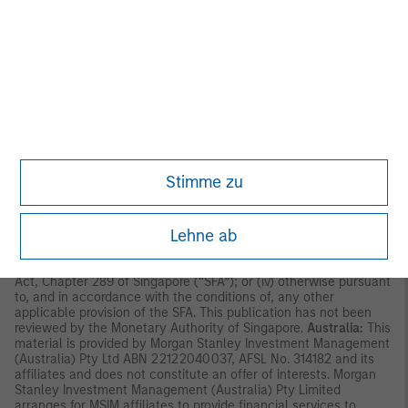
AGENCY | NOT A DEPOSIT
ASIA PACIFIC
Hong Kong:
This material is disseminated by Morgan Stanley
Asia Limited for use in Hong Kong and shall only be made
available to “professional investors” as defined under the
Securities and Futures Ordinance of Hong Kong (Cap 571). The
contents of this material have not been reviewed nor approved
by any regulatory authority including the Securities and Futures
Commission in Hong Kong. Accordingly, save where an
exemption is available under the relevant law, this material shall
not be issued, circulated, distributed, directed at, or made
Stimme zu
available to, the public in Hong Kong.
Singapore:
This material is
disseminated by Morgan Stanley Investment Management
Company and may not be circulated or distributed, whether
Lehne ab
directly or indirectly, to persons in Singapore other than to (i) an
accredited investor (ii) an expert investor or (iii) an institutional
investor as defined in Section 4A of the Securities and Futures
Act, Chapter 289 of Singapore (“SFA”); or (iv) otherwise pursuant
to, and in accordance with the conditions of, any other
applicable provision of the SFA. This publication has not been
reviewed by the Monetary Authority of Singapore.
Australia:
This
material is provided by Morgan Stanley Investment Management
(Australia) Pty Ltd ABN 22122040037, AFSL No. 314182 and its
affiliates and does not constitute an offer of interests. Morgan
Stanley Investment Management (Australia) Pty Limited
arranges for MSIM affiliates to provide financial services to