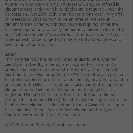
Australian wholesale clients. Interests will only be offered in
circumstances under which no disclosure is required under the
Corporations Act 2001 (Cth) (the “Corporations Act”). Any offer
of interests will not purport to be an offer of interests in
circumstances under which disclosure is required under the
Corporations Act and will only be made to persons who qualify
as a “wholesale client” (as defined in the Corporations Act). This
material will not be lodged with the Australian Securities and
Investments Commission.
Japan
This material may not be circulated or distributed, whether
directly or indirectly, to persons in Japan other than to (i) a
professional investor as defined in Article 2 of the Financial
Instruments and Exchange Act (“FIEA”) or (ii) otherwise pursuant
to, and in accordance with the conditions of, any other allocable
provision of the FIEA. This material is disseminated in Japan by
Morgan Stanley Investment Management (Japan) Co., Ltd.,
Registered No. 410 (Director of Kanto Local Finance Bureau
(Financial Instruments Firms)), Membership: the Japan Securities
Dealers Association, The Investment Trusts Association, Japan,
the Japan Investment Advisers Association and the Type II
Financial Instruments Firms Association.
© 2026 Morgan Stanley. All rights reserved.