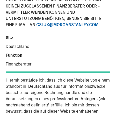
KEINEN ZUGELASSENEN FINANZBERATER ODER -
VERMITTLER WENDEN KÖNNEN UND
00:00
36:45
UNTERSTÜTZUNG BENÖTIGEN, SENDEN SIE BITTE
EINE E-MAIL AN
CSLUX@MORGANSTANLEY.COM
Sitz
In this podcast, Aaron Sack discusses how to build a
successful middle-market buyout strategy and the role of
Deutschland
private equity in overall market growth. He also divulges
Funktion
what he sees as MSCP's differentiated sourcing edge and
shares his views on how to build a successful, talented
Finanzberater
team.
About InsuranceAUM.com Podcasts:
Hiermit bestätige ich, dass ich diese Website von einem
Standort in
Deutschland
aus für Informationszwecke
Hosted by Managing Partner, Stewart Foley, CFA,
besuche, auf eigene Rechnung handle und die
InsuranceAUM.com's podcasts feature insightful
Voraussetzungen eines
professionellen Anlegers
(wie
conversations with CIOs, asset managers, and other
nachstehend definiert)
*
erfülle. Ich bin mir dessen
distinguished professionals in the insurance asset
bewusst, dass die auf dieser Website enthaltenen
management industry. Each episode delves into the latest