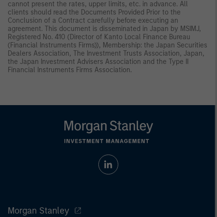
cannot present the rates, upper limits, etc. in advance. All
clients should read the Documents Provided Prior to the
Conclusion of a Contract carefully before executing an
agreement. This document is disseminated in Japan by MSIMJ,
Registered No. 410 (Director of Kanto Local Finance Bureau
(Financial Instruments Firms)), Membership: the Japan Securities
Dealers Association, The Investment Trusts Association, Japan,
the Japan Investment Advisers Association and the Type II
Financial Instruments Firms Association.
Morgan Stanley