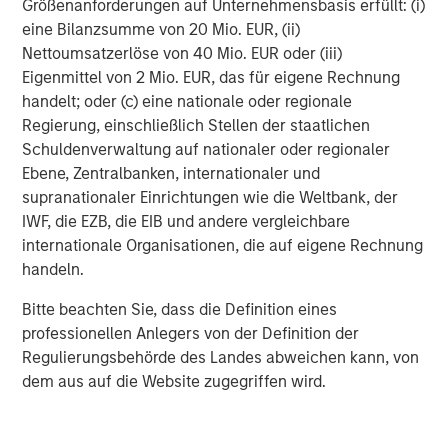
Größenanforderungen auf Unternehmensbasis erfüllt: (i)
eine Bilanzsumme von 20 Mio. EUR, (ii)
DISCLOSURES
Nettoumsatzerlöse von 40 Mio. EUR oder (iii)
The statements above reflect the opinions and views of the
Eigenmittel von 2 Mio. EUR, das für eigene Rechnung
Morgan Stanley Alternative Investment Partners Private Markets
handelt; oder (c) eine nationale oder regionale
(“AIP Private Markets Team”) as of the date hereof and not as of
any future date and will not be updated or supplemented. All
Regierung, einschließlich Stellen der staatlichen
forecasts are speculative, subject to change at any time and
Schuldenverwaltung auf nationaler oder regionaler
may not come to pass due to economic and market conditions.
Ebene, Zentralbanken, internationaler und
Information regarding expected market returns and market
supranationaler Einrichtungen wie die Weltbank, der
outlooks is based on the research, analysis, and opinions of the
IWF, die EZB, die EIB und andere vergleichbare
investment team of the AIP Private Markets Team. These
conclusions are speculative in nature, may not come to pass,
internationale Organisationen, die auf eigene Rechnung
and are not intended to predict the future of any specific Morgan
handeln.
Stanley investment.
Certain information contained herein constitutes forward-looking
Bitte beachten Sie, dass die Definition eines
statements, which can be identified by the use of forward-
professionellen Anlegers von der Definition der
looking terminology such as “may,” “will,” “should,” “expect,”
Regulierungsbehörde des Landes abweichen kann, von
“anticipate,” “project,” “estimate,” “intend,” continue” or “believe”
or the negatives thereof or other variations thereon or other
dem aus auf die Website zugegriffen wird.
comparable terminology. Due to various risks and uncertainties,
actual events or results may differ materially from those
reflected or contemplated in such forward-looking statements.
No representation or warranty is made as to future performance