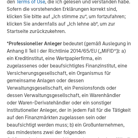
den
Terms of Use
, die ich gelesen und verstanden habe.
ARTIKEL
T
Sofern die vorstehenden Erklärungen korrekt sind,
klicken Sie bitte auf „Ich stimme zu“, um fortzufahren;
The MSIM Quantitative Duration
F
klicken Sie andernfalls auf „Ich lehne ab“, um zur
Strategy Model: A Factor-Based
C
Startseite zurückzukehren.
Approach to Managing Interest Rates
Anton Heese and Matas Vala explore the
H
*
Professioneller Anleger
bedeutet (gemäß Auslegung in
Quantitative Duration Strategy Model, one of the
h
Anhang II Teil I der Richtlinie 2014/65/EU („MiFID“)): a)
proprietary tools the team uses to enhance their
c
ein Kreditinstitut, eine Wertpapierfirma, ein
investment process, as it helps provide structure
d
zugelassenes oder beaufsichtigtes Finanzinstitut, eine
and rigour with identifying and processing
l
Versicherungsgesellschaft, ein Organismus für
relevant and important data.
C
gemeinsame Anlagen oder dessen
f
Verwaltungsgesellschaft, ein Pensionsfonds oder
c
05-AUG-2026
0
dessen Verwaltungsgesellschaft, ein Warenhändler
oder Waren-Derivatehändler oder ein sonstiger
institutioneller Anleger, der in jedem Fall für die Tätigkeit
auf den Finanzmärkten zugelassen sein oder
beaufsichtigt werden muss; b) ein Großunternehmen,
das mindestens zwei der folgenden