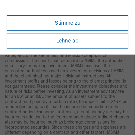
not professional investors, this document is provided in relation
to Morgan Stanley Investment Management (Japan) Co., Ltd.
(“MSIMJ”)’s business with respect to discretionary investment
management agreements (“IMA”) and investment advisory
Stimme zu
agreements (“IAA This is not for the purpose of a
recommendation or solicitation of transactions or offers any
particular financial instruments. Under an IMA, with respect to
Lehne ab
management of assets of a client, the client prescribes basic
management policies in advance and commissions MSIMJ to
make all investment decisions based on an analysis of the
value, etc. of the securities, and MSIMJ accepts such
commission. The client shall delegate to MSIMJ the authorities
necessary for making investment. MSIMJ exercises the
delegated authorities based on investment decisions of MSIMJ,
and the client shall not make individual instructions. All
investment profits and losses belong to the clients; principal is
not guaranteed. Please consider the investment objectives and
nature of risks before investing. As an investment advisory fee
for an IAA or an IMA, the amount of assets subject to the
contract multiplied by a certain rate (the upper limit is 2.16% per
annum (including tax)) shall be incurred in proportion to the
contract period. For some strategies, a contingency fee may be
incurred in addition to the fee mentioned above. Indirect charges
also may be incurred, such as brokerage commissions for
incorporated securities. Since these charges and expenses are
different depending on a contract and other factors, MSIMJ