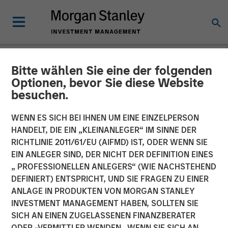
Bitte wählen Sie eine der folgenden
INSIGHTS
Optionen, bevor Sie diese Website
besuchen.
Aaron Sack on
InsuranceAUM Podcast
WENN ES SICH BEI IHNEN UM EINE EINZELPERSON
HANDELT, DIE EIN „KLEINANLEGER“ IM SINNE DER
RICHTLINIE 2011/61/EU (AIFMD) IST, ODER WENN SIE
06 AUGUST 2024
EIN ANLEGER SIND, DER NICHT DER DEFINITION EINES
„ PROFESSIONELLEN ANLEGERS“ (WIE NACHSTEHEND
DEFINIERT) ENTSPRICHT, UND SIE FRAGEN ZU EINER
Aaron Sack
ANLAGE IN PRODUKTEN VON MORGAN STANLEY
Managing Director
INVESTMENT MANAGEMENT HABEN, SOLLTEN SIE
SICH AN EINEN ZUGELASSENEN FINANZBERATER
ODER -VERMITTLER WENDEN. WENN SIE SICH AN