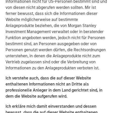
Informationen nicht für US-Personen bestimmt sind und
trends, challenges, and opportunities, providing listeners
von diesen nicht abgerufen werden sollten. Mir ist
with valuable perspectives and practical advice.
ferner bewusst, dass sich die Informationen dieser
InsuranceAUM.com's podcasts are available in the
Website möglicherweise auf bestimmte
website's Podcast Center and through popular distribution
Anlageprodukte beziehen, die von Morgan Stanley
channels like Podbean, Apple Podcasts, Spotify, and
Investment Management verwaltet oder in beratender
Pandora.
Funktion angeboten werden, jedoch nicht für Personen
bestimmt sind, an Personen ausgegeben oder von
Morgan Stanley Capital Partners
Personen genutzt werden dürfen, die Rechtsordnungen
unterstehen, in denen die Anlageprodukte nicht zum
Morgan Stanley Capital Partners manages a middle-
Vertrieb zugelassen sind oder die Verbreitung von
market private equity platform with a strong focus on
Informationen zu den Anlageprodukten verboten ist.
value creation. The team has invested capital in a broad
spectrum of industries for over two decades.
Ich verstehe auch, dass die auf dieser Website
enthaltenen Informationen nicht an Dritte als
professionelle Anleger in dem Land gerichtet sind, in
Ähnliche Einblicke
dem die Website aufgerufen wird.
MEDIENAUFTRITT
Ich erkläre mich damit einverstanden und dessen
Head of Morgan Stanley Capital Partners:
bewusst, dass die auf dieser Website enthaltenen