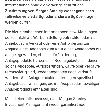
Aaron Sack, on Private Capital Call Podcast
Informationen ohne die vorherige schriftliche
Zustimmung von Morgan Stanley weder ganz noch
teilweise vervielfältigt oder anderweitig übertragen
PRESS RELEASE
werden dürfen.
Morgan Stanley Capital Partners Acquires
Die hierin enthaltenen Informationen bzw. Meinungen
FoodScience
sollten nicht als Werbemitteilung betrachtet oder als
Angebot zum Verkauf oder eine Aufforderung zur
PRESS RELEASE
Abgabe eines Angebots zum Kauf eines Anlageprodukts
ausgelegt werden; ebenso dürfen derartige
Morgan Stanley Capital Partners Agrees to
Anlageprodukte Personen in Rechtsgebieten, in denen
Sell Sila Services
solche Angebote, Aufforderungen, Käufe oder Verkäufe
rechtswidrig sind, weder angeboten noch verkauft
werden. Alle Anlageprodukte unterliegen spezifischen
Anlagebeschränkungen, die im Prospekt des jeweiligen
The Author
Anlageprodukts enthalten sind.
Mir ist ebenfalls bewusst, dass Morgan Stanley
Investment Management weder garantiert noch