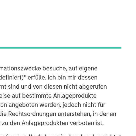
Emerging Markets Debt Team
rmationszwecke besuche, auf eigene
efiniert)
*
erfülle. Ich bin mir dessen
Our over 40-year history of managing
mt sind und von diesen nicht abgerufen
emerging markets debt has given us a
rweise auf bestimmte Anlageprodukte
unique perspective on managing risk
for our clients. Our focus on utilizing
on angeboten werden, jedoch nicht für
the full investment universe,
die Rechtsordnungen unterstehen, in denen
concentrating our research on
n zu den Anlageprodukten verboten ist.
countries and companies exhibiting
structural changes, and our world-