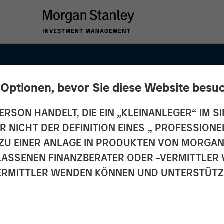
 Optionen, bevor Sie diese Website besu
ERSON HANDELT, DIE EIN „KLEINANLEGER“ IM SI
DER NICHT DER DEFINITION EINES „ PROFESSIO
EN ZU EINER ANLAGE IN PRODUKTEN VON MORG
ELASSENEN FINANZBERATER ODER -VERMITTLER 
n
RMITTLER WENDEN KÖNNEN UND UNTERSTÜTZUN
M
in Far