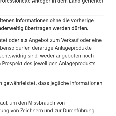
professionelle Anleger in dem Land gerichtet
class dedicated trading and
operations team differentiates us from
other managers and drives our
ltenen Informationen ohne die vorherige
performance.
anderweitig übertragen werden dürfen.
Ähnliche Einblicke
htet oder als Angebot zum Verkauf oder eine
benso dürfen derartige Anlageprodukte
ARTIKEL
rechtswidrig sind, weder angeboten noch
Emerging Markets Debt
m Prospekt des jeweiligen Anlageprodukts
Monitor – Q2 2026
ARTIKEL
 gewährleistet, dass jegliche Informationen
Emerging Markets Debt Holds
Firm Amid Rising Geopolitical
 auf, um den Missbrauch von
Tensions
erung von Zeichnern und zur Durchführung
ARTIKEL