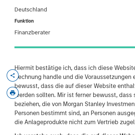
Corners of the
Deutschland
Funktion
22 OKTOBER 2025
Finanzberater
Hiermit bestätige ich, dass ich diese Websi
Our team’s co
Rechnung handle und die Voraussetzungen 
to provide ef
bewusst, dass die auf dieser Website enthal
and intimate
werden sollten. Mir ist ferner bewusst, das
beziehen, die von Morgan Stanley Investmen
market infras
Personen bestimmt sind, an Personen ausge
countries.”
die Anlageprodukte nicht zum Vertrieb zugel