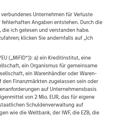
Schwellenländeranleihen
behaupten sich trotz
 verbundenes Unternehmen für Verluste
zunehmender geopolitischer
er fehlerhaften Angaben entstehen. Durch die
Spannungen
, die ich gelesen und verstanden habe.
ufahren; klicken Sie andernfalls auf „Ich
 („MiFID“)): a) ein Kreditinstitut, eine
sellschaft, ein Organismus für gemeinsame
ellschaft, ein Warenhändler oder Waren-
 auf den Finanzmärkten zugelassen sein oder
ößenanforderungen auf Unternehmensbasis
Eigenmittel von 2 Mio. EUR, das für eigene
r staatlichen Schuldenverwaltung auf
gen wie die Weltbank, der IWF, die EZB, die