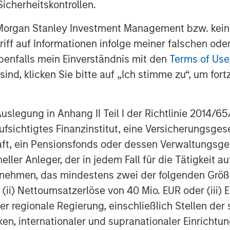
icherheitskontrollen.
rms and relative to other asset
 Morgan Stanley Investment Management bzw. kein
ugriff auf Informationen infolge meiner falschen od
benfalls mein Einverständnis mit den
Terms of Use
* with near zero sensitivity to
ind, klicken Sie bitte auf „Ich stimme zu“, um fortz
ts.
 flexibility in terms of Global
egung in Anhang II Teil I der Richtlinie 2014/65/EU
fsichtigtes Finanzinstitut, eine Versicherungsge
ends to be implemented in daily-
t, ein Pensionsfonds oder dessen Verwaltungsges
l diversification benefits without
neller Anleger, der in jedem Fall für die Tätigkeit
sks.
ernehmen, das mindestens zwei der folgenden Gr
, (ii) Nettoumsatzerlöse von 40 Mio. EUR oder (iii) 
 strategy aims to pursue the
er regionale Regierung, einschließlich Stellen de
nd downside mitigation, yet with
ken, internationaler und supranationaler Einrichtun
interest rates and credit spreads as