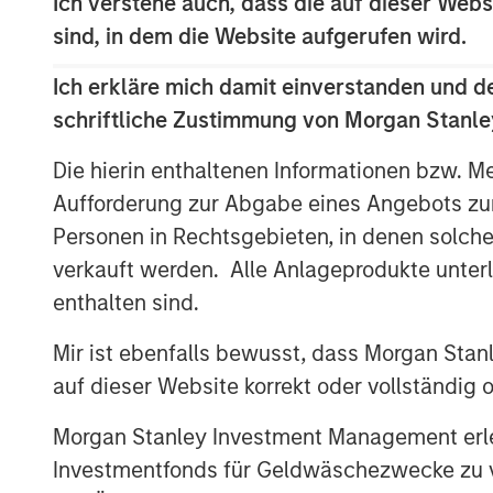
Ich verstehe auch, dass die auf dieser Webs
The crosscurrents in today’s global 
sind, in dem die Website aufgerufen wird.
investors. Whether it’s potential trad
NATO’s commitment to boost defense 
Ich erkläre mich damit einverstanden und d
capitalism, or Taiwan revaluing its cur
schriftliche Zustimmung von Morgan Stanley
investment implications has never b
Die hierin enthaltenen Informationen bzw. M
Such crosscurrents in our view inevit
Aufforderung zur Abgabe eines Angebots zu
and inefficiencies, which in turn crea
Personen in Rechtsgebieten, in denen solch
those with the resources, expertise an
verkauft werden. Alle Anlageprodukte unter
we outline how our Global Macro strat
enthalten sind.
capture value for our investors.
Mir ist ebenfalls bewusst, dass Morgan Sta
How Global Macro Absolute Return Ca
auf dieser Website korrekt oder vollständig
As an absolute return strategy, Globa
Morgan Stanley Investment Management erle
with key objectives that include:
Investmentfonds für Geldwäschezwecke zu ver
Aims to consistently strong risk-