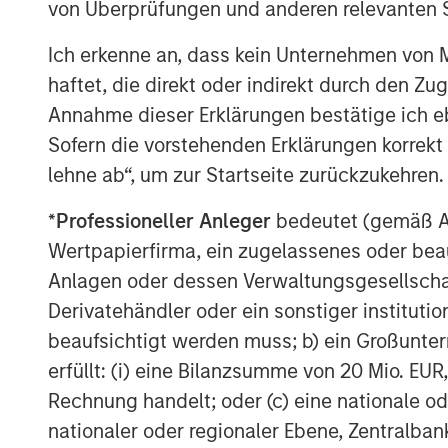
von Überprüfungen und anderen relevanten S
Limited drawdowns in absolute te
Ich erkenne an, dass kein Unternehmen von
classes.
haftet, die direkt oder indirekt durch den Z
Annahme dieser Erklärungen bestätige ich e
Effective portfolio diversification,
Sofern die vorstehenden Erklärungen korrekt s
traditional stock and bond marke
lehne ab“, um zur Startseite zurückzukehren.
These objectives offer investors broad
*
Professioneller Anleger
bedeutet (gemäß Ausl
Macro portfolio positioning:
Wertpapierfirma, ein zugelassenes oder beau
Liquid alternative.
Global Macro t
Anlagen oder dessen Verwaltungsgesellschaf
liquid vehicles, seeking historica
Derivatehändler oder ein sonstiger institutio
repackaging traditional market ri
beaufsichtigt werden muss; b) ein Großunt
erfüllt: (i) eine Bilanzsumme von 20 Mio. EUR
Complement to fixed income.
The
Rechnung handelt; oder (c) eine nationale od
benefits of fixed income: yield a
nationaler oder regionaler Ebene, Zentralban
limited sensitivity to changes in 