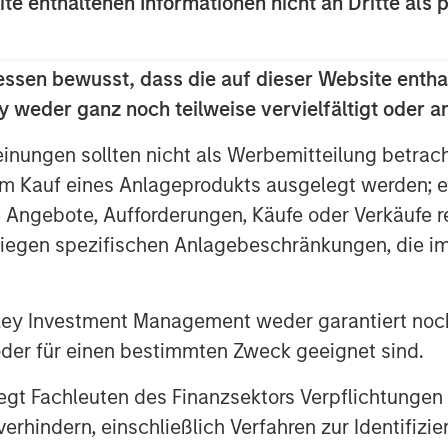
ite enthaltenen Informationen nicht an Dritte als 
markets pose unique challenges for
e wars, China’s advances in AI,
spending, Argentina’s return to
essen bewusst, dass die auf dieser Website entha
rency, the ability to interpret the
 weder ganz noch teilweise vervielfältigt oder 
een more important.
einungen sollten nicht als Werbemitteilung betrac
ably give rise to market mispricings
m Kauf eines Anlageprodukts ausgelegt werden; e
te investment opportunities for
e Angebote, Aufforderungen, Käufe oder Verkäufe 
d flexibility to uncover them. Here
liegen spezifischen Anlagebeschränkungen, die i
egy seeks to do just that, and
nley Investment Management weder garantiert noch
n Benefit Portfolios
 oder für einen bestimmten Zweck geeignet sind.
l Macro seeks to provide investors
gt Fachleuten des Finanzsektors Verpflichtungen
hindern, einschließlich Verfahren zur Identifizi
adjusted returns.