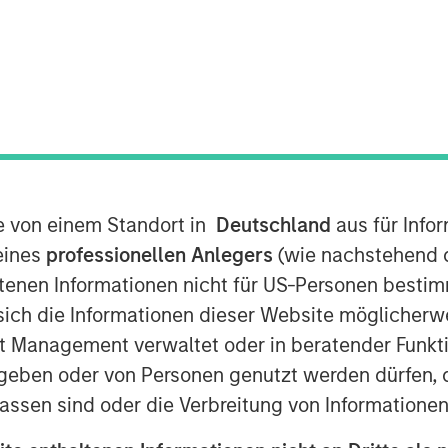
 Market
te von einem Standort in
Deutschland
aus für Info
llective expertise aims
eines
professionellen Anlegers
(wie nachstehend d
ficient market access
tenen Informationen nicht für US-Personen bestim
 knowledge of unique
s sich die Informationen dieser Website mögliche
t Management verwaltet oder in beratender Funkti
tructures across 130
geben oder von Personen genutzt werden dürfen, 
assen sind oder die Verbreitung von Informatione