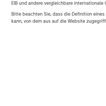
EIB und andere vergleichbare internationale
well as equities.
Bitte beachten Sie, dass die Definition ein
Bridge between bonds and stoc
kann, von dem aus auf die Website zugegriff
above 90-day T-bills places it i
income and equity premium.
Flexible allocation in keeping w
weight the strategy more heavily
rich, with smaller weightings whe
is more positive.
The Global Macro Difference
Casting a broad net.
Global Macro’s m
more than 50 investment professional
New York, Washington, D.C., Abu Dha
universe of more than 130 countries.