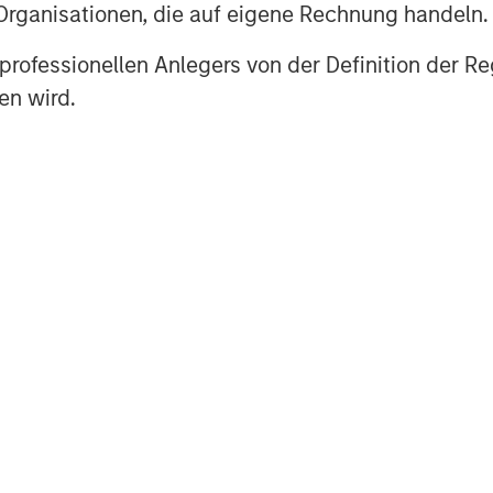
 Organisationen, die auf eigene Rechnung handeln.
es professionellen Anlegers von der Definition de
ks
. Global Macro’s historical return
en wird.
n between the long-term fixed
ith market view.
Investors
may
 when traditional assets appear
n the outlook for traditional assets
ultidisciplinary team comprises
s in Boston, London, Singapore,
bi and Hong Kong, and covers a
 The strategy employs a