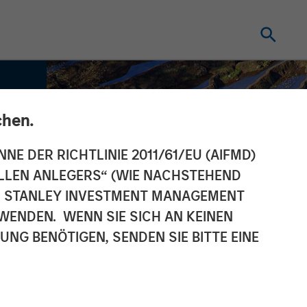
chen.
NNE DER RICHTLINIE 2011/61/EU (AIFMD)
NELLEN ANLEGERS“ (WIE NACHSTEHEND
AN STANLEY INVESTMENT MANAGEMENT
WENDEN. WENN SIE SICH AN KEINEN
G BENÖTIGEN, SENDEN SIE BITTE EINE