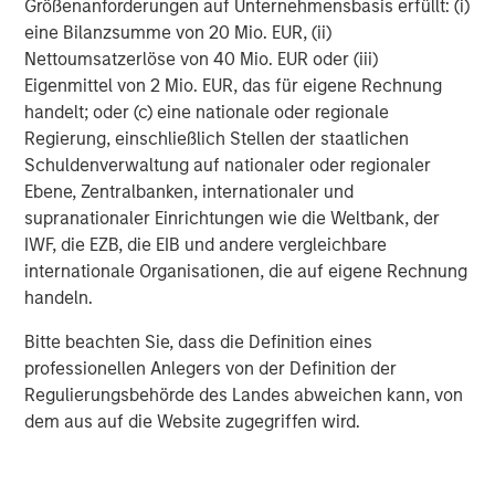
Größenanforderungen auf Unternehmensbasis erfüllt: (i)
eine Bilanzsumme von 20 Mio. EUR, (ii)
Nettoumsatzerlöse von 40 Mio. EUR oder (iii)
Eigenmittel von 2 Mio. EUR, das für eigene Rechnung
handelt; oder (c) eine nationale oder regionale
Source: Haver
Regierung, einschließlich Stellen der staatlichen
Schuldenverwaltung auf nationaler oder regionaler
All of this provides plenty of investment opportunities for
Ebene, Zentralbanken, internationaler und
companies selling to the rising middle class. Despite a
supranationaler Einrichtungen wie die Weltbank, der
rapidly digitizing and urbanizing population, more than
IWF, die EZB, die EIB und andere vergleichbare
80% of all retail transactions occur in informal mom-and-
internationale Organisationen, die auf eigene Rechnung
11
pop stores or wet markets.
Therefore, modern retail
handeln.
stores, and everything they offer to consumers —
Bitte beachten Sie, dass die Definition eines
consistency, quality, cleanliness — are growing rapidly.
professionellen Anlegers von der Definition der
One publicly listed retail company has opened 4,000 new
12
Regulierungsbehörde des Landes abweichen kann, von
stores over the past five years.
dem aus auf die Website zugegriffen wird.
Digital infrastructure is expanding as well. Vietnam’s
tech ecosystem is still in its early stages, but the talent
pool is growing quickly. Software engineers are relatively