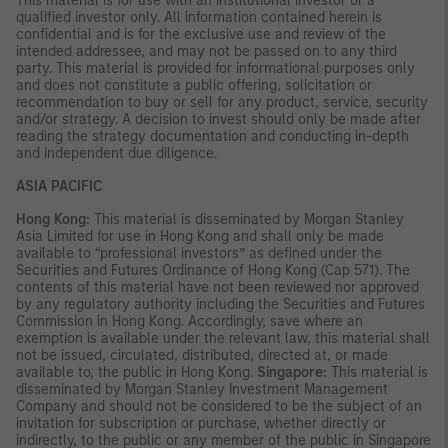
This material is for use with an institutional investor or a
qualified investor only. All information contained herein is
confidential and is for the exclusive use and review of the
intended addressee, and may not be passed on to any third
party. This material is provided for informational purposes only
and does not constitute a public offering, solicitation or
recommendation to buy or sell for any product, service, security
and/or strategy. A decision to invest should only be made after
reading the strategy documentation and conducting in-depth
and independent due diligence.
ASIA PACIFIC
Hong Kong:
This material is disseminated by Morgan Stanley
Asia Limited for use in Hong Kong and shall only be made
available to “professional investors” as defined under the
Securities and Futures Ordinance of Hong Kong (Cap 571). The
contents of this material have not been reviewed nor approved
by any regulatory authority including the Securities and Futures
Commission in Hong Kong. Accordingly, save where an
exemption is available under the relevant law, this material shall
not be issued, circulated, distributed, directed at, or made
available to, the public in Hong Kong.
Singapore:
This material is
disseminated by Morgan Stanley Investment Management
Company and should not be considered to be the subject of an
invitation for subscription or purchase, whether directly or
indirectly, to the public or any member of the public in Singapore