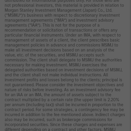
distributed for informational purposes only. For those who are
not professional investors, this material is provided in relation to
Morgan Stanley Investment Management (Japan) Co., Ltd.
(“MSIMJ”)’s business with respect to discretionary investment
management agreements (“IMA”) and investment advisory
agreements (“IAA”). This is not for the purpose of a
recommendation or solicitation of transactions or offers any
particular financial instruments. Under an IMA, with respect to
management of assets of a client, the client prescribes basic
management policies in advance and commissions MSIMJ to
make all investment decisions based on an analysis of the
value, etc. of the securities, and MSIMJ accepts such
commission. The client shall delegate to MSIMJ the authorities
necessary for making investment. MSIMJ exercises the
delegated authorities based on investment decisions of MSIMJ,
and the client shall not make individual instructions. All
investment profits and losses belong to the clients; principal is
not guaranteed. Please consider the investment objectives and
nature of risks before investing. As an investment advisory fee
for an IAA or an IMA, the amount of assets subject to the
contract multiplied by a certain rate (the upper limit is 2.20%
per annum (including tax)) shall be incurred in proportion to the
contract period. For some strategies, a contingency fee may be
incurred in addition to the fee mentioned above. Indirect charges
also may be incurred, such as brokerage commissions for
incorporated securities. Since these charges and expenses are
different depending on a contract and other factors, MSIMJ