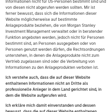
Informationen nicht für US-Personen bestimmt sind und
Ever since joining the World Trade Organization back in
von diesen nicht abgerufen werden sollten. Mir ist
2007, Vietnam’s economy has expanded 6.7%, faster than
ferner bewusst, dass sich die Informationen dieser
1
that of any Asian country apart from China.
Recently,
Website möglicherweise auf bestimmte
Vietnam came out as a clear winner in the U.S.-China
Anlageprodukte beziehen, die von Morgan Stanley
trade war, benefiting from Western economies looking to
Investment Management verwaltet oder in beratender
reduce their exposure to China (
Display 1
). While Beijing’s
Funktion angeboten werden, jedoch nicht für Personen
growth has been revised downward this year, Vietnam’s
bestimmt sind, an Personen ausgegeben oder von
was revised upward to 7.5%, outpacing China’s and much
Personen genutzt werden dürfen, die Rechtsordnungen
2
of the rest of the world.
unterstehen, in denen die Anlageprodukte nicht zum
Vertrieb zugelassen sind oder die Verbreitung von
Informationen zu den Anlageprodukten verboten ist.
The U.S. is Relying More on Vietnam
U.S. imports from Vietnam as a share of those from China
Ich verstehe auch, dass die auf dieser Website
enthaltenen Informationen nicht an Dritte als
DISPLAY 1:
professionelle Anleger in dem Land gerichtet sind, in
dem die Website aufgerufen wird.
Ich erkläre mich damit einverstanden und dessen
bewusst, dass die auf dieser Website enthaltenen