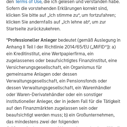
den
Terms of Use
, die ich gelesen und verstanden habe.
class is both young —median age 32.5 — and tech savvy
Sofern die vorstehenden Erklärungen korrekt sind,
— smartphone usage estimated at 85% of adult
klicken Sie bitte auf „Ich stimme zu“, um fortzufahren;
10
population.
As more people gain the purchasing power
klicken Sie andernfalls auf „Ich lehne ab“, um zur
to consume goods and services, that will lead to growth
Startseite zurückzukehren.
for higher priced goods and services such as jewelry,
*
Professioneller Anleger
bedeutet (gemäß Auslegung in
organic dairy, and travel.
Anhang II Teil I der Richtlinie 2014/65/EU („MiFID“)): a)
ein Kreditinstitut, eine Wertpapierfirma, ein
Wage Growth and Foreign Direct Investment
zugelassenes oder beaufsichtigtes Finanzinstitut, eine
Are on the Rise
Versicherungsgesellschaft, ein Organismus für
Vietnam FDI and monthly average income
gemeinsame Anlagen oder dessen
Verwaltungsgesellschaft, ein Pensionsfonds oder
DISPLAY 2
dessen Verwaltungsgesellschaft, ein Warenhändler
oder Waren-Derivatehändler oder ein sonstiger
institutioneller Anleger, der in jedem Fall für die Tätigkeit
auf den Finanzmärkten zugelassen sein oder
beaufsichtigt werden muss; b) ein Großunternehmen,
das mindestens zwei der folgenden