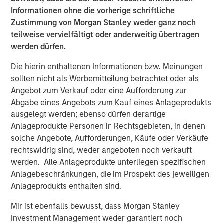
Informationen ohne die vorherige schriftliche
Zustimmung von Morgan Stanley weder ganz noch
teilweise vervielfältigt oder anderweitig übertragen
werden dürfen.
Die hierin enthaltenen Informationen bzw. Meinungen
sollten nicht als Werbemitteilung betrachtet oder als
Source: U.S. Census Bureau; Empirical Research Partners
Angebot zum Verkauf oder eine Aufforderung zur
Analysis
Abgabe eines Angebots zum Kauf eines Anlageprodukts
ausgelegt werden; ebenso dürfen derartige
Vietnam has many things working in its favor. The
Anlageprodukte Personen in Rechtsgebieten, in denen
country initially attracted foreign apparel companies
solche Angebote, Aufforderungen, Käufe oder Verkäufe
seeking cheap labor, but now electronics make up 32% of
rechtswidrig sind, weder angeboten noch verkauft
Vietnam’s exports, compared with 11% a decade earlier,
werden. Alle Anlageprodukte unterliegen spezifischen
as global electronics companies are creating better paid
Anlagebeschränkungen, die im Prospekt des jeweiligen
3
jobs for more skilled workers.
Anlageprodukts enthalten sind.
Education is one reason for the country’s success. Facing
Mir ist ebenfalls bewusst, dass Morgan Stanley
a rapidly growing population, Vietnam made large public
Investment Management weder garantiert noch
investments in primary education during the 1990s,