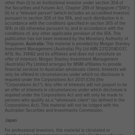
other than (i) to an institutional investor under section 304 of
the Securities and Futures Act, Chapter 289 of Singapore (“SFA”);
(ii) to a “relevant person” (which includes an accredited investor)
pursuant to section 305 of the SFA, and such distribution is in
accordance with the conditions specified in section 305 of the
SFA; or (iii) otherwise pursuant to, and in accordance with the
conditions of, any other applicable provision of the SFA. This
publication has not been reviewed by the Monetary Authority of
Singapore.
Australia:
This material is provided by Morgan Stanley
Investment Management (Australia) Pty Ltd ABN 22122040037,
AFSL No. 314182 and its affiliates and does not constitute an
offer of interests. Morgan Stanley Investment Management
(Australia) Pty Limited arranges for MSIM affiliates to provide
financial services to Australian wholesale clients. Interests will
only be offered in circumstances under which no disclosure is
required under the Corporations Act 2001 (Cth) (the
“Corporations Act”). Any offer of interests will not purport to be
an offer of interests in circumstances under which disclosure is
required under the Corporations Act and will only be made to
persons who qualify as a “wholesale client” (as defined in the
Corporations Act). This material will not be lodged with the
Australian Securities and Investments Commission.
Japan
For professional investors, this material is circulated or