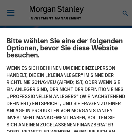
Bitte wählen Sie eine der folgenden
Optionen, bevor Sie diese Website
besuchen.
WENN ES SICH BEI IHNEN UM EINE EINZELPERSON
HANDELT, DIE EIN „KLEINANLEGER“ IM SINNE DER
RICHTLINIE 2011/61/EU (AIFMD) IST, ODER WENN SIE
EIN ANLEGER SIND, DER NICHT DER DEFINITION EINES
„ PROFESSIONELLEN ANLEGERS“ (WIE NACHSTEHEND
DEFINIERT) ENTSPRICHT, UND SIE FRAGEN ZU EINER
TALES FROM THE EMERGING WORLD
INSIGHTS
ANLAGE IN PRODUKTEN VON MORGAN STANLEY
INVESTMENT MANAGEMENT HABEN, SOLLTEN SIE
Vietnam's Emerging
SICH AN EINEN ZUGELASSENEN FINANZBERATER
Consumer Class
ODER -VERMITTLER WENDEN. WENN SIE SICH AN