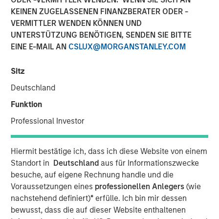
KEINEN ZUGELASSENEN FINANZBERATER ODER -
VERMITTLER WENDEN KÖNNEN UND
09 NOVEMBER 2022
UNTERSTÜTZUNG BENÖTIGEN, SENDEN SIE BITTE
EINE E-MAIL AN
CSLUX@MORGANSTANLEY.COM
Sitz
On a recent visit to Hanoi and Ho Chi Minh City, we met
Deutschland
with entrepreneurs, corporate executives, and policy
makers. While Vietnam needs to navigate near-term
Funktion
challenges from tighter macroeconomic and financial
Professional Investor
conditions, this “next gen” emerging market country
should see its economy continue to thrive over the
coming decade. With a relatively well-educated
Hiermit bestätige ich, dass ich diese Website von einem
population of nearly 100 million people, and continued
Standort in
Deutschland
aus für Informationszwecke
inflows of capital into the highly productive
besuche, auf eigene Rechnung handle und die
manufacturing sector, Vietnam should benefit from a
Voraussetzungen eines
professionellen Anlegers
(wie
young and tech-savvy middle class, which is expanding
nachstehend definiert)
*
erfülle. Ich bin mir dessen
at a rapid rate.
bewusst, dass die auf dieser Website enthaltenen