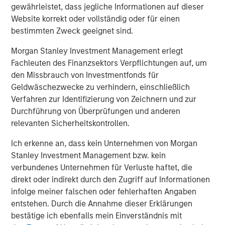
gewährleistet, dass jegliche Informationen auf dieser
which today scores higher on standardized PISA
Website korrekt oder vollständig oder für einen
(Programme for International Student Assessment) tests
bestimmten Zweck geeignet sind.
4
than most other advanced economies.
This is one of the
forces drawing in foreign capital: productive human
Morgan Stanley Investment Management erlegt
capital at competitive wage levels.
Fachleuten des Finanzsektors Verpflichtungen auf, um
den Missbrauch von Investmentfonds für
The growth has been relatively inclusive: middle-class
Geldwäschezwecke zu verhindern, einschließlich
households are forming at a faster pace in rural areas
Verfahren zur Identifizierung von Zeichnern und zur
than urban areas, and Tier 2 and 3 cities are
Durchführung von Überprüfungen und anderen
5
mushrooming around new manufacturing hubs.
Women
relevanten Sicherheitskontrollen.
have fared well. Vietnam’s female to male labor
participation rate is one of the highest in the world at
Ich erkenne an, dass kein Unternehmen von Morgan
6
88%.
Wage growth has been steady and in line with FDI
Stanley Investment Management bzw. kein
7
(Foreign Direct Investment) growth (
Display 2
).
By 2030,
verbundenes Unternehmen für Verluste haftet, die
the country is expected to add an additional 36 million
direkt oder indirekt durch den Zugriff auf Informationen
people to the middle class, ultimately reaching 76 million
infolge meiner falschen oder fehlerhaften Angaben
8
people.
By some estimates, Vietnam will become one
entstehen. Durch die Annahme dieser Erklärungen
of the ten largest consumer markets in the world by
bestätige ich ebenfalls mein Einverständnis mit
9
2030, bigger than Germany or the U.K.
The new middle