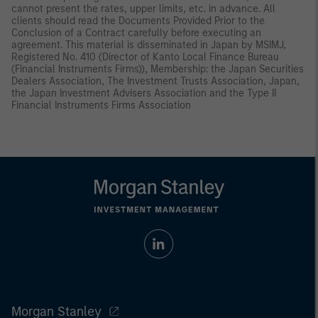
cannot present the rates, upper limits, etc. in advance. All
clients should read the Documents Provided Prior to the
Conclusion of a Contract carefully before executing an
agreement. This material is disseminated in Japan by MSIMJ,
Registered No. 410 (Director of Kanto Local Finance Bureau
(Financial Instruments Firms)), Membership: the Japan Securities
Dealers Association, The Investment Trusts Association, Japan,
the Japan Investment Advisers Association and the Type II
Financial Instruments Firms Association
Morgan Stanley