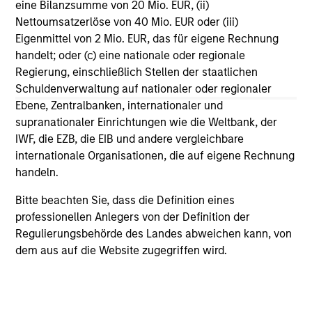
Team Insights
eine Bilanzsumme von 20 Mio. EUR, (ii)
Nettoumsatzerlöse von 40 Mio. EUR oder (iii)
Eigenmittel von 2 Mio. EUR, das für eigene Rechnung
handelt; oder (c) eine nationale oder regionale
Regierung, einschließlich Stellen der staatlichen
Schuldenverwaltung auf nationaler oder regionaler
Ebene, Zentralbanken, internationaler und
supranationaler Einrichtungen wie die Weltbank, der
IWF, die EZB, die EIB und andere vergleichbare
internationale Organisationen, die auf eigene Rechnung
handeln.
CARON’S CORNER
CA
Bitte beachten Sie, dass die Definition eines
There’s a New Sheriff in Town: Culture
Th
professionellen Anlegers von der Definition der
Change at the Fed
an
Regulierungsbehörde des Landes abweichen kann, von
Op
dem aus auf die Website zugegriffen wird.
Fed policy is changing and may reshape how
Gr
we think about valuations, inflation and interest
mo
rate policy. The Fed may also increase their
may
supply-side data indicators versus what have
Equ