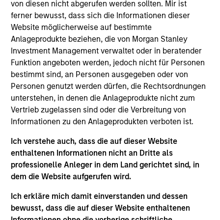
Portfolio Solutions Group at MSIM. He has 34 years
von diesen nicht abgerufen werden sollten. Mir ist
of industry experience and joined Morgan Stanley
ferner bewusst, dass sich die Informationen dieser
in 2006. Previously, he was a portfolio manager
Website möglicherweise auf bestimmte
and head of global macro strategies on the Fixed
Anlageprodukte beziehen, die von Morgan Stanley
Income Team. He also held the position of Global
Investment Management verwaltet oder in beratender
Head of Interest Rates, Foreign Exchange, and
Funktion angeboten werden, jedoch nicht für Personen
Emerging Markets Strategy with Morgan Stanley
bestimmt sind, an Personen ausgegeben oder von
Research. In earlier years, he was a director at
Personen genutzt werden dürfen, die Rechtsordnungen
Merrill Lynch where he headed the U.S. Interest
unterstehen, in denen die Anlageprodukte nicht zum
Rate Strategy Group. Jim also held various trading
Vertrieb zugelassen sind oder die Verbreitung von
positions in rates and option products at JP Morgan.
Informationen zu den Anlageprodukten verboten ist.
He earned a B.A. in physics from Bowdoin College,
Ich verstehe auch, dass die auf dieser Website
a B.S. in aeronautical engineering from the
enthaltenen Informationen nicht an Dritte als
California Institute of Technology, and an M.B.A.
professionelle Anleger in dem Land gerichtet sind, in
from New York University.
dem die Website aufgerufen wird.
Ich erkläre mich damit einverstanden und dessen
bewusst, dass die auf dieser Website enthaltenen
Informationen ohne die vorherige schriftliche