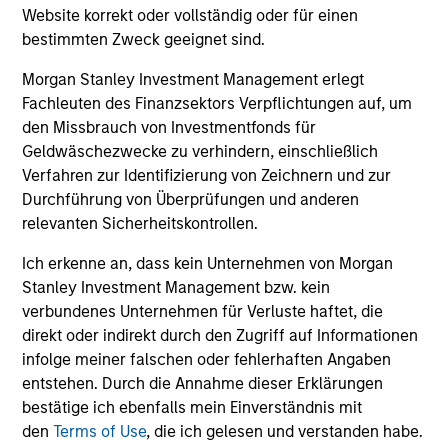
downside protection in volatile markets. The
Website korrekt oder vollständig oder für einen
bestimmten Zweck geeignet sind.
Strategy can be customised to client-
specified risk levels, with a range of
Morgan Stanley Investment Management erlegt
instruments for implementation of asset
Fachleuten des Finanzsektors Verpflichtungen auf, um
class exposures including direct securities,
den Missbrauch von Investmentfonds für
active funds and ETFs.
Geldwäschezwecke zu verhindern, einschließlich
Verfahren zur Identifizierung von Zeichnern und zur
Durchführung von Überprüfungen und anderen
Global Balanced Risk Control Strategy:
relevanten Sicherheitskontrollen.
Fixed Weight Benchmark
Ich erkenne an, dass kein Unternehmen von Morgan
Invests across global asset classes, aiming
Stanley Investment Management bzw. kein
to manage tracking error around a fixed-
verbundenes Unternehmen für Verluste haftet, die
weight benchmark while enhancing returns
direkt oder indirekt durch den Zugriff auf Informationen
from tactical positioning and seeking excess
infolge meiner falschen oder fehlerhaften Angaben
returns, with a measure of downside
entstehen. Durch die Annahme dieser Erklärungen
protection in volatile markets.
bestätige ich ebenfalls mein Einverständnis mit
den
Terms of Use
, die ich gelesen und verstanden habe.