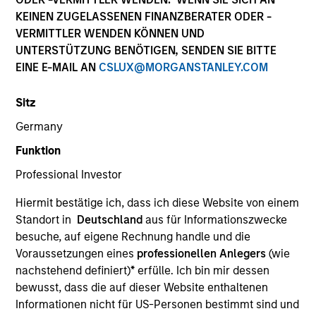
KEINEN ZUGELASSENEN FINANZBERATER ODER -
VERMITTLER WENDEN KÖNNEN UND
UNTERSTÜTZUNG BENÖTIGEN, SENDEN SIE BITTE
EINE E-MAIL AN
CSLUX@MORGANSTANLEY.COM
Sitz
Germany
Funktion
YEARS OF INDUSTRY EXPERIENCE
Professional Investor
34
Years
Hiermit bestätige ich, dass ich diese Website von einem
TEAM
Standort in
Deutschland
aus für Informationszwecke
besuche, auf eigene Rechnung handle und die
Portfolio Solutions Group
Voraussetzungen eines
professionellen Anlegers
(wie
nachstehend definiert)
*
erfülle. Ich bin mir dessen
bewusst, dass die auf dieser Website enthaltenen
Jim Caron is the Chief Investment Officer of the
Informationen nicht für US-Personen bestimmt sind und