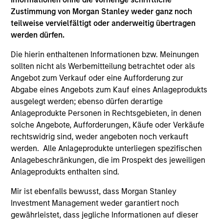
Portfolio Solutions Group
Zustimmung von Morgan Stanley weder ganz noch
teilweise vervielfältigt oder anderweitig übertragen
werden dürfen.
Global Balanced Income Strategy
Invests across global asset classes, aiming
Die hierin enthaltenen Informationen bzw. Meinungen
to manage total portfolio risk while
sollten nicht als Werbemitteilung betrachtet oder als
enhancing returns from tactical positioning,
Angebot zum Verkauf oder eine Aufforderung zur
seeking to deliver attractive returns, a
Abgabe eines Angebots zum Kauf eines Anlageprodukts
stable income and a measure of downside
ausgelegt werden; ebenso dürfen derartige
Anlageprodukte Personen in Rechtsgebieten, in denen
protection in volatile markets.
solche Angebote, Aufforderungen, Käufe oder Verkäufe
rechtswidrig sind, weder angeboten noch verkauft
werden. Alle Anlageprodukte unterliegen spezifischen
Global Balanced Risk Control Strategy:
Anlagebeschränkungen, die im Prospekt des jeweiligen
Total Portfolio Risk Control
Anlageprodukts enthalten sind.
Invests across global asset classes, aiming
to manage total portfolio risk while
Mir ist ebenfalls bewusst, dass Morgan Stanley
enhancing returns from tactical positioning
Investment Management weder garantiert noch
and seeking to deliver attractive returns and
gewährleistet, dass jegliche Informationen auf dieser