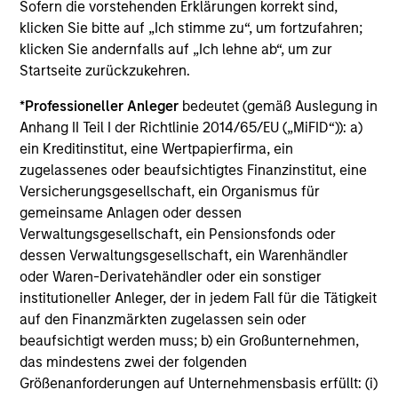
Sofern die vorstehenden Erklärungen korrekt sind,
Global Tactical Asset Allocation Strategy
klicken Sie bitte auf „Ich stimme zu“, um fortzufahren;
Invests across global asset classes,
klicken Sie andernfalls auf „Ich lehne ab“, um zur
Startseite zurückzukehren.
including stocks, bonds, currencies and
commodities, seeking to exploit
*
Professioneller Anleger
bedeutet (gemäß Auslegung in
inefficiencies between markets, regions and
Anhang II Teil I der Richtlinie 2014/65/EU („MiFID“)): a)
sectors aiming to deliver returns in excess
ein Kreditinstitut, eine Wertpapierfirma, ein
of the benchmark.
zugelassenes oder beaufsichtigtes Finanzinstitut, eine
Versicherungsgesellschaft, ein Organismus für
gemeinsame Anlagen oder dessen
Outsourced CIO Programs
Verwaltungsgesellschaft, ein Pensionsfonds oder
Offers comprehensive, full-service
dessen Verwaltungsgesellschaft, ein Warenhändler
oder Waren-Derivatehändler oder ein sonstiger
discretionary investment management
institutioneller Anleger, der in jedem Fall für die Tätigkeit
programs tailored to the specific needs and
auf den Finanzmärkten zugelassen sein oder
requirements of each client.
beaufsichtigt werden muss; b) ein Großunternehmen,
das mindestens zwei der folgenden
Größenanforderungen auf Unternehmensbasis erfüllt: (i)