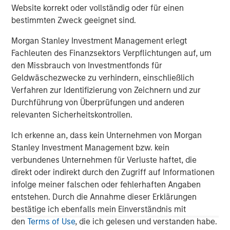
Website korrekt oder vollständig oder für einen
bestimmten Zweck geeignet sind.
Morgan Stanley Investment Management erlegt
Fachleuten des Finanzsektors Verpflichtungen auf, um
den Missbrauch von Investmentfonds für
Geldwäschezwecke zu verhindern, einschließlich
Verfahren zur Identifizierung von Zeichnern und zur
Durchführung von Überprüfungen und anderen
relevanten Sicherheitskontrollen.
ARTIKEL
A
Ich erkenne an, dass kein Unternehmen von Morgan
Real Estate Midyear Outlook:
T
Stanley Investment Management bzw. kein
Constructive Amid Fluid Backdrop
St
verbundenes Unternehmen für Verluste haftet, die
A
direkt oder indirekt durch den Zugriff auf Informationen
The current macroenvironment remains resilient
A
infolge meiner falschen oder fehlerhaften Angaben
despite elevated volatility and divergence across
Q
entstehen. Durch die Annahme dieser Erklärungen
markets. As inflation and energy prices keep
p
bestätige ich ebenfalls mein Einverständnis mit
central banks hawkish, real estate continues to
i
den
Terms of Use
, die ich gelesen und verstanden habe.
offer attractive relative value, supported by a
a