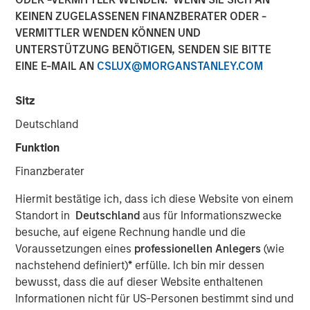
KEINEN ZUGELASSENEN FINANZBERATER ODER -
VERMITTLER WENDEN KÖNNEN UND
UNTERSTÜTZUNG BENÖTIGEN, SENDEN SIE BITTE
EINE E-MAIL AN
CSLUX@MORGANSTANLEY.COM
Sitz
Deutschland
Play
Funktion
Finanzberater
Video
Hiermit bestätige ich, dass ich diese Website von einem
Standort in
Deutschland
aus für Informationszwecke
Solutions and Multi-Asset Group CIO Rui de Figueiredo
besuche, auf eigene Rechnung handle und die
joins Ben to discuss how to think about asset allocation in
Voraussetzungen eines
professionellen Anlegers
(wie
2025. See how AI, inflation and private-market products
nachstehend definiert)
*
erfülle. Ich bin mir dessen
are making their way into investors' decisions.
bewusst, dass die auf dieser Website enthaltenen
Informationen nicht für US-Personen bestimmt sind und