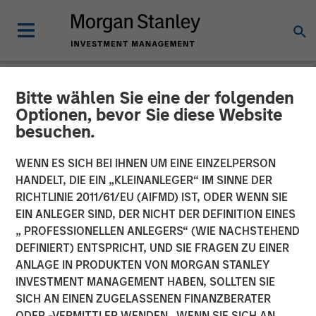
Bitte wählen Sie eine der folgenden
THE BEAT™
INSIGHTS
Optionen, bevor Sie diese Website
besuchen.
The BEAT with Ben
WENN ES SICH BEI IHNEN UM EINE EINZELPERSON
featuring Rui de Figueiredo
HANDELT, DIE EIN „KLEINANLEGER“ IM SINNE DER
RICHTLINIE 2011/61/EU (AIFMD) IST, ODER WENN SIE
EIN ANLEGER SIND, DER NICHT DER DEFINITION EINES
01 OKTOBER 2025
„ PROFESSIONELLEN ANLEGERS“ (WIE NACHSTEHEND
DEFINIERT) ENTSPRICHT, UND SIE FRAGEN ZU EINER
Benjamin Huneke
ANLAGE IN PRODUKTEN VON MORGAN STANLEY
Managing Director
INVESTMENT MANAGEMENT HABEN, SOLLTEN SIE
Rui de Figueiredo, Ph.D.
SICH AN EINEN ZUGELASSENEN FINANZBERATER
Managing Director
ODER -VERMITTLER WENDEN. WENN SIE SICH AN