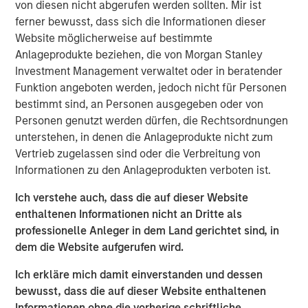
von diesen nicht abgerufen werden sollten. Mir ist
Ähnliche Einblicke
ferner bewusst, dass sich die Informationen dieser
Website möglicherweise auf bestimmte
PRESS RELEASE
Anlageprodukte beziehen, die von Morgan Stanley
Morgan Stanley Investment Management
Investment Management verwaltet oder in beratender
introduces Wealth Education Center
Funktion angeboten werden, jedoch nicht für Personen
bestimmt sind, an Personen ausgegeben oder von
Personen genutzt werden dürfen, die Rechtsordnungen
MEDIENAUFTRITT
unterstehen, in denen die Anlageprodukte nicht zum
Global Head of Investment and Client
Vertrieb zugelassen sind oder die Verbreitung von
Solutions and CIO of the Solutions and Multi-
Informationen zu den Anlageprodukten verboten ist.
Asset Group: Rui de Figueiredo on
Ich verstehe auch, dass die auf dieser Website
InvestmentNews
PRESS RELEASE
enthaltenen Informationen nicht an Dritte als
professionelle Anleger in dem Land gerichtet sind, in
Head of Morgan Stanley Investment
dem die Website aufgerufen wird.
Management: Ben Huneke
on InvestmentNews
Ich erkläre mich damit einverstanden und dessen
bewusst, dass die auf dieser Website enthaltenen
Informationen ohne die vorherige schriftliche