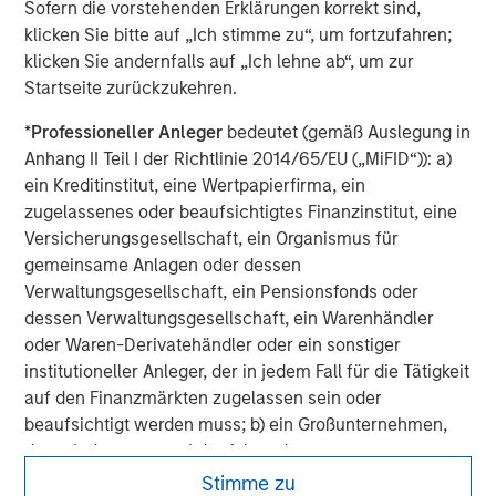
Sofern die vorstehenden Erklärungen korrekt sind,
25% repricing, durable income streams, and
r
klicken Sie bitte auf „Ich stimme zu“, um fortzufahren;
constrained supply. In this environment,
klicken Sie andernfalls auf „Ich lehne ab“, um zur
diversified portfolios and selective asset-level
07-AUG-2026
0
Startseite zurückzukehren.
investing remain critical.
*
Professioneller Anleger
bedeutet (gemäß Auslegung in
Anhang II Teil I der Richtlinie 2014/65/EU („MiFID“)): a)
ein Kreditinstitut, eine Wertpapierfirma, ein
zugelassenes oder beaufsichtigtes Finanzinstitut, eine
Versicherungsgesellschaft, ein Organismus für
gemeinsame Anlagen oder dessen
Verwaltungsgesellschaft, ein Pensionsfonds oder
dessen Verwaltungsgesellschaft, ein Warenhändler
oder Waren-Derivatehändler oder ein sonstiger
institutioneller Anleger, der in jedem Fall für die Tätigkeit
auf den Finanzmärkten zugelassen sein oder
beaufsichtigt werden muss; b) ein Großunternehmen,
das mindestens zwei der folgenden
Größenanforderungen auf Unternehmensbasis erfüllt: (i)
Stimme zu