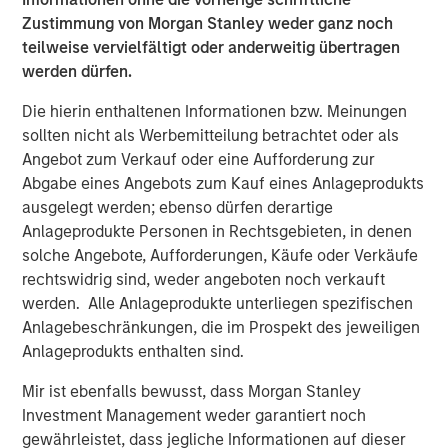
The Authors
Zustimmung von Morgan Stanley weder ganz noch
teilweise vervielfältigt oder anderweitig übertragen
werden dürfen.
Die hierin enthaltenen Informationen bzw. Meinungen
sollten nicht als Werbemitteilung betrachtet oder als
Benjamin Huneke
Angebot zum Verkauf oder eine Aufforderung zur
Managing Director
Abgabe eines Angebots zum Kauf eines Anlageprodukts
ausgelegt werden; ebenso dürfen derartige
Anlageprodukte Personen in Rechtsgebieten, in denen
Rui de Figueiredo, Ph.D.
solche Angebote, Aufforderungen, Käufe oder Verkäufe
Managing Director
rechtswidrig sind, weder angeboten noch verkauft
werden. Alle Anlageprodukte unterliegen spezifischen
Anlagebeschränkungen, die im Prospekt des jeweiligen
Anlageprodukts enthalten sind.
Mir ist ebenfalls bewusst, dass Morgan Stanley
Vorgestellte Einblicke
Investment Management weder garantiert noch
gewährleistet, dass jegliche Informationen auf dieser