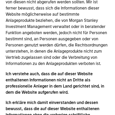
von diesen nicht abgerufen werden sollten. Mir ist
ferner bewusst, dass sich die Informationen dieser
Website möglicherweise auf bestimmte
Anlageprodukte beziehen, die von Morgan Stanley
Investment Management verwaltet oder in beratender
Andrew Slimmon, lead portfolio
Funktion angeboten werden, jedoch nicht für Personen
manager of the Applied Equity
bestimmt sind, an Personen ausgegeben oder von
Advisors suite of funds and
Personen genutzt werden dürfen, die Rechtsordnungen
unterstehen, in denen die Anlageprodukte nicht zum
strategies shares his TAKE --
Vertrieb zugelassen sind oder die Verbreitung von
Takeaways & Key Expectations – on
Informationen zu den Anlageprodukten verboten ist.
the financial markets.
Ich verstehe auch, dass die auf dieser Website
enthaltenen Informationen nicht an Dritte als
professionelle Anleger in dem Land gerichtet sind, in
dem die Website aufgerufen wird.
Mid-Year Equity Market Outlook -
July 2026
Ich erkläre mich damit einverstanden und dessen
bewusst, dass die auf dieser Website enthaltenen
06-JUL-2026
Informationen ohne die vorherige schriftliche