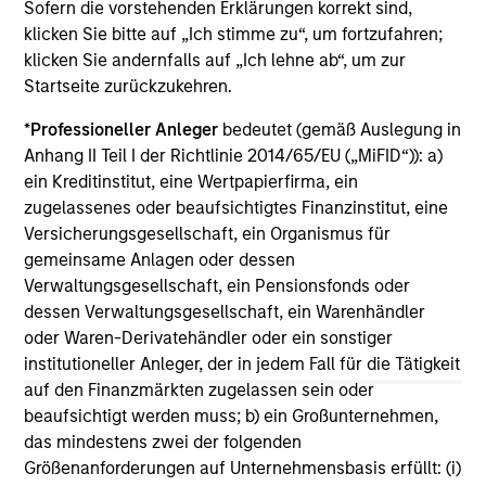
Sofern die vorstehenden Erklärungen korrekt sind,
11-MÄR-2026
klicken Sie bitte auf „Ich stimme zu“, um fortzufahren;
In his most recent TAKE, Senior Portfolio
klicken Sie andernfalls auf „Ich lehne ab“, um zur
Manager Andrew Slimmon discusses reasons
Startseite zurückzukehren.
why equities are not end of cycle, despite the
*
Professioneller Anleger
bedeutet (gemäß Auslegung in
perception that AI could eat entire industries.
Anhang II Teil I der Richtlinie 2014/65/EU („MiFID“)): a)
ein Kreditinstitut, eine Wertpapierfirma, ein
zugelassenes oder beaufsichtigtes Finanzinstitut, eine
Equity Market Commentary -
Versicherungsgesellschaft, ein Organismus für
February 2026
gemeinsame Anlagen oder dessen
Verwaltungsgesellschaft, ein Pensionsfonds oder
20-FEB-2026
dessen Verwaltungsgesellschaft, ein Warenhändler
In his most recent TAKE, Senior Portfolio
oder Waren-Derivatehändler oder ein sonstiger
Manager Andrew Slimmon discusses reasons
institutioneller Anleger, der in jedem Fall für die Tätigkeit
why equities are not end of cycle, despite the
auf den Finanzmärkten zugelassen sein oder
perception that AI could eat entire industries.
beaufsichtigt werden muss; b) ein Großunternehmen,
das mindestens zwei der folgenden
Größenanforderungen auf Unternehmensbasis erfüllt: (i)