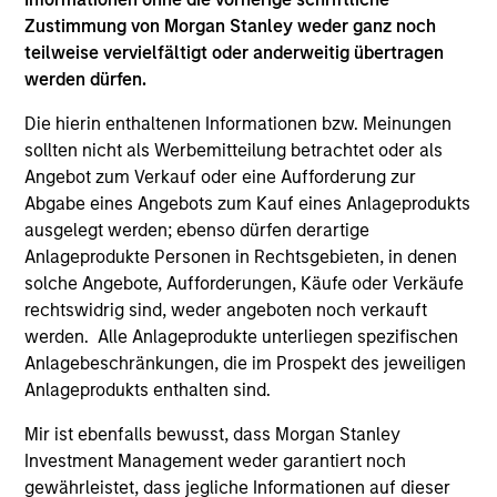
In his latest TAKE, Senior Portfolio Manager
Zustimmung von Morgan Stanley weder ganz noch
teilweise vervielfältigt oder anderweitig übertragen
Andrew Slimmon shares his mid-year equity
werden dürfen.
market outlook, explaining why the 2026 rally
looks rational and where opportunities may
Die hierin enthaltenen Informationen bzw. Meinungen
emerge beyond the obvious AI beneficiaries.
sollten nicht als Werbemitteilung betrachtet oder als
Angebot zum Verkauf oder eine Aufforderung zur
Abgabe eines Angebots zum Kauf eines Anlageprodukts
Equity Market Commentary - June
ausgelegt werden; ebenso dürfen derartige
2026
Anlageprodukte Personen in Rechtsgebieten, in denen
solche Angebote, Aufforderungen, Käufe oder Verkäufe
17-JUN-2026
rechtswidrig sind, weder angeboten noch verkauft
In his most recent TAKE, Senior Portfolio
werden. Alle Anlageprodukte unterliegen spezifischen
Manager Andrew Slimmon reminds investors to
Anlagebeschränkungen, die im Prospekt des jeweiligen
think beyond the macro. Instead, he
Anlageprodukts enthalten sind.
encourages a focus on the micro, specifically
Mir ist ebenfalls bewusst, dass Morgan Stanley
the extraordinary Q1 results delivered so far
Investment Management weder garantiert noch
that are forcing analysts to raise future
gewährleistet, dass jegliche Informationen auf dieser