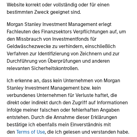
earnings estimates.
Website korrekt oder vollständig oder für einen
bestimmten Zweck geeignet sind.
Equity Market Commentary - May
Morgan Stanley Investment Management erlegt
Fachleuten des Finanzsektors Verpflichtungen auf, um
2026
den Missbrauch von Investmentfonds für
07-MAI-2026
Geldwäschezwecke zu verhindern, einschließlich
In his most recent TAKE, Senior Portfolio
Verfahren zur Identifizierung von Zeichnern und zur
Manager Andrew Slimmon reminds investors to
Durchführung von Überprüfungen und anderen
relevanten Sicherheitskontrollen.
think beyond the macro. Instead, he
encourages a focus on the micro, specifically
Ich erkenne an, dass kein Unternehmen von Morgan
the extraordinary Q1 results delivered so far
Stanley Investment Management bzw. kein
that are forcing analysts to raise future
verbundenes Unternehmen für Verluste haftet, die
earnings estimates.
direkt oder indirekt durch den Zugriff auf Informationen
infolge meiner falschen oder fehlerhaften Angaben
entstehen. Durch die Annahme dieser Erklärungen
Equity Market Commentary -
bestätige ich ebenfalls mein Einverständnis mit
den
Terms of Use
, die ich gelesen und verstanden habe.
March 2026