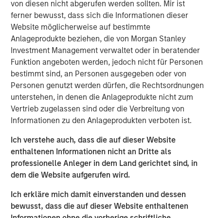
von diesen nicht abgerufen werden sollten. Mir ist
ferner bewusst, dass sich die Informationen dieser
Portfolio Solutions Group
Website möglicherweise auf bestimmte
The Portfolio Solutions Group is a comprehensive multi-
Anlageprodukte beziehen, die von Morgan Stanley
asset business, with activity across all asset strategies
Investment Management verwaltet oder in beratender
and types (traditional and alternative), through solutions
Funktion angeboten werden, jedoch nicht für Personen
that span fully liquid (public assets), comprehensive
bestimmt sind, an Personen ausgegeben oder von
(public and private assets) and fully private portfolios.
Personen genutzt werden dürfen, die Rechtsordnungen
Offerings are delivered via a managed portfolio or model,
unterstehen, in denen die Anlageprodukte nicht zum
in discretionary or advisory format.
Vertrieb zugelassen sind oder die Verbreitung von
Informationen zu den Anlageprodukten verboten ist.
Ähnliche Einblicke
Ich verstehe auch, dass die auf dieser Website
enthaltenen Informationen nicht an Dritte als
QUARTERLY
professionelle Anleger in dem Land gerichtet sind, in
Private Markets Perspectives Q2 Webinar
dem die Website aufgerufen wird.
Ich erkläre mich damit einverstanden und dessen
QUARTERLY
bewusst, dass die auf dieser Website enthaltenen
Informationen ohne die vorherige schriftliche