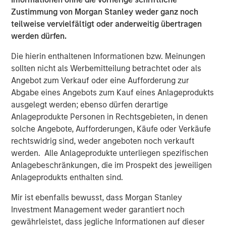
Private Markets Perspectives Q1 Webinar
Zustimmung von Morgan Stanley weder ganz noch
teilweise vervielfältigt oder anderweitig übertragen
VIDEO
werden dürfen.
Introducing the Morgan Stanley Private
Die hierin enthaltenen Informationen bzw. Meinungen
Markets ELTIF
sollten nicht als Werbemitteilung betrachtet oder als
Angebot zum Verkauf oder eine Aufforderung zur
Abgabe eines Angebots zum Kauf eines Anlageprodukts
ausgelegt werden; ebenso dürfen derartige
The Authors
Anlageprodukte Personen in Rechtsgebieten, in denen
solche Angebote, Aufforderungen, Käufe oder Verkäufe
rechtswidrig sind, weder angeboten noch verkauft
werden. Alle Anlageprodukte unterliegen spezifischen
Anlagebeschränkungen, die im Prospekt des jeweiligen
Steven Turner, CFA
Anlageprodukts enthalten sind.
Managing Director
Mir ist ebenfalls bewusst, dass Morgan Stanley
Investment Management weder garantiert noch
gewährleistet, dass jegliche Informationen auf dieser