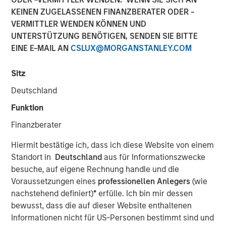
KEINEN ZUGELASSENEN FINANZBERATER ODER -
VERMITTLER WENDEN KÖNNEN UND
UNTERSTÜTZUNG BENÖTIGEN, SENDEN SIE BITTE
EINE E-MAIL AN
CSLUX@MORGANSTANLEY.COM
Sitz
Deutschland
Play
Funktion
Finanzberater
Video
Hiermit bestätige ich, dass ich diese Website von einem
Standort in
Deutschland
aus für Informationszwecke
In this quarter’s webinar, our investment leaders
besuche, auf eigene Rechnung handle und die
provided a comprehensive view of the private markets
Voraussetzungen eines
professionellen Anlegers
(wie
landscape, shared strategic asset class insights—
nachstehend definiert)
*
erfülle. Ich bin mir dessen
including a health check on private credit—and delivered
bewusst, dass die auf dieser Website enthaltenen
an in-depth analysis of the evolving dynamics in private
Informationen nicht für US-Personen bestimmt sind und
equity.