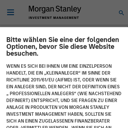
Bitte wählen Sie eine der folgenden
PRIVATE MARKETS PERSPECTIVES
INSIGHTS
Optionen, bevor Sie diese Website
besuchen.
Private Markets
WENN ES SICH BEI IHNEN UM EINE EINZELPERSON
Perspectives Q4 Webinar
HANDELT, DIE EIN „KLEINANLEGER“ IM SINNE DER
RICHTLINIE 2011/61/EU (AIFMD) IST, ODER WENN SIE
EIN ANLEGER SIND, DER NICHT DER DEFINITION EINES
03 DEZEMBER 2025
„ PROFESSIONELLEN ANLEGERS“ (WIE NACHSTEHEND
DEFINIERT) ENTSPRICHT, UND SIE FRAGEN ZU EINER
Steven Turner, CFA
ANLAGE IN PRODUKTEN VON MORGAN STANLEY
Managing Director
INVESTMENT MANAGEMENT HABEN, SOLLTEN SIE
Michael P. Carroll
SICH AN EINEN ZUGELASSENEN FINANZBERATER
Managing Director
ODER -VERMITTLER WENDEN. WENN SIE SICH AN