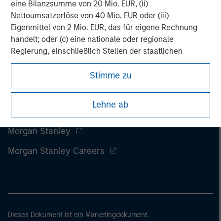
eine Bilanzsumme von 20 Mio. EUR, (ii)
Nettoumsatzerlöse von 40 Mio. EUR oder (iii)
Eigenmittel von 2 Mio. EUR, das für eigene Rechnung
handelt; oder (c) eine nationale oder regionale
Regierung, einschließlich Stellen der staatlichen
Schuldenverwaltung auf nationaler oder regionaler
Stimme zu
Ebene, Zentralbanken, internationaler und
supranationaler Einrichtungen wie die Weltbank, der
IWF, die EZB, die EIB und andere vergleichbare
Lehne ab
internationale Organisationen, die auf eigene Rechnung
handeln.
Morgan Stanley
Bitte beachten Sie, dass die Definition eines
Morgan Stanley Careers
professionellen Anlegers von der Definition der
Regulierungsbehörde des Landes abweichen kann, von
dem aus auf die Website zugegriffen wird.
Dieses Dokument ist ein Marketingdokument.