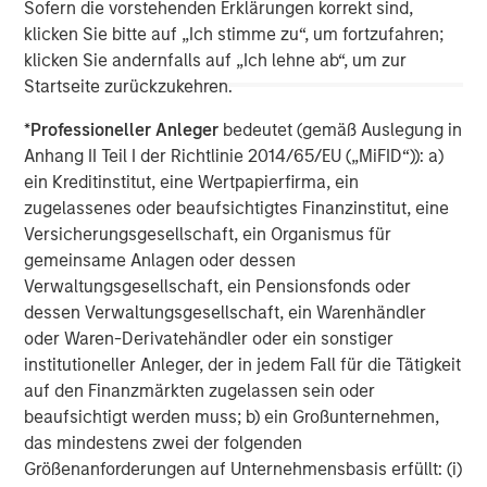
Sofern die vorstehenden Erklärungen korrekt sind,
klicken Sie bitte auf „Ich stimme zu“, um fortzufahren;
Real Estate Midyear Outlook:
T
klicken Sie andernfalls auf „Ich lehne ab“, um zur
Constructive Amid Fluid Backdrop
St
Startseite zurückzukehren.
A
The current macroenvironment remains resilient
A
*
Professioneller Anleger
bedeutet (gemäß Auslegung in
despite elevated volatility and divergence across
Q
Anhang II Teil I der Richtlinie 2014/65/EU („MiFID“)): a)
markets. As inflation and energy prices keep
p
ein Kreditinstitut, eine Wertpapierfirma, ein
central banks hawkish, real estate continues to
i
zugelassenes oder beaufsichtigtes Finanzinstitut, eine
offer attractive relative value, supported by a
a
Versicherungsgesellschaft, ein Organismus für
25% repricing, durable income streams, and
r
gemeinsame Anlagen oder dessen
constrained supply. In this environment,
Verwaltungsgesellschaft, ein Pensionsfonds oder
diversified portfolios and selective asset-level
07-AUG-2026
0
dessen Verwaltungsgesellschaft, ein Warenhändler
investing remain critical.
oder Waren-Derivatehändler oder ein sonstiger
institutioneller Anleger, der in jedem Fall für die Tätigkeit
auf den Finanzmärkten zugelassen sein oder
beaufsichtigt werden muss; b) ein Großunternehmen,
das mindestens zwei der folgenden
Größenanforderungen auf Unternehmensbasis erfüllt: (i)