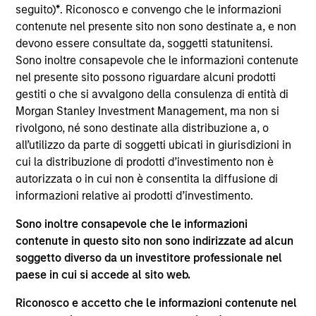
compresse e crescente dispersione tra gli
seguito)
*
. Riconosco e convengo che le informazioni
emittenti.
28-LUG-2026
contenute nel presente sito non sono destinate a, e non
devono essere consultate da, soggetti statunitensi.
Sono inoltre consapevole che le informazioni contenute
nel presente sito possono riguardare alcuni prodotti
gestiti o che si avvalgono della consulenza di entità di
Morgan Stanley Investment Management, ma non si
rivolgono, né sono destinate alla distribuzione a, o
all’utilizzo da parte di soggetti ubicati in giurisdizioni in
cui la distribuzione di prodotti d’investimento non è
autorizzata o in cui non è consentita la diffusione di
informazioni relative ai prodotti d’investimento.
Sono inoltre consapevole che le informazioni
WEBINAR
contenute in questo sito non sono indirizzate ad alcun
soggetto diverso da un investitore professionale nel
Webinar trimestrale del The BEAT™ –
paese in cui si accede al sito web.
Luglio 2026
Guarda la replica per ascoltare i nostri relatori
Riconosco e accetto che le informazioni contenute nel