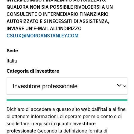
QUALORA NON SIA POSSIBILE RIVOLGERSI A UN
CONSULENTE O INTERMEDIARIO FINANZIARIO
AUTORIZZATO E SI NECESSITI DI ASSISTENZA,
INVIARE UN’E-MAIL ALL’INDIRIZZO
CSLUX@MORGANSTANLEY.COM
Sede
Italia
GLOBAL FIXED INCOME BULLETIN
Categoria di investitore
Video: Resilienza
Guarda il nostro ultimo aggiornamento video sul
reddito fisso per una sintesi delle dinamiche che
hanno caratterizzato i mercati a giugno, delle
ragioni per cui la ricerca di rendimento continua a
Dichiaro di accedere a questo sito web dall’
Italia
al fine
sostenere i settori del credito e delle
di ottenere informazioni, di operare per mio conto e di
cartolarizzazioni e delle opportunità che
soddisfare i requisiti in quanto
Investitore
individuiamo in un contesto di valutazioni ancora
professionale
(secondo la definizione fornita di