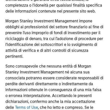
completezza o l’idoneità per qualsiasi finalità specifica
The BEAT Video - 3 trimestre 2026
delle informazioni contenute nel presente sito web.
In questo video, mettiamo in evidenza i temi
Morgan Stanley Investment Management impone
chiave che osserviamo nel panorama globale
obblighi ai professionisti del settore finanziario al fine di
degli investimenti.
prevenire l’uso improprio di fondi di investimento per il
riciclaggio di denaro, tra cui l’adozione di procedure per
l’identificazione dei sottoscrittori e lo svolgimento di
attività di verifica e di altri controlli di sicurezza
pertinenti.
17-LUG-2026
Sono consapevole che nessuna entità di Morgan
Stanley Investment Management né alcuna sua
consociata potranno essere considerate responsabili di
perdite derivanti direttamente o indirettamente da
informazioni ottenute in conseguenza di una mia falsa
o erronea interpretazione. Accettando le presenti
dichiarazioni, confermo anche la mia accettazione
delle
Terms of Use
, che ho letto e compreso. Se le