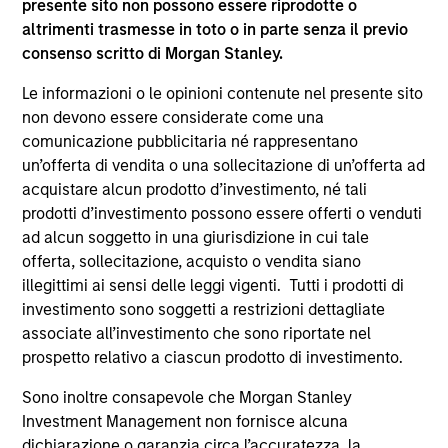
discutere perché rendimenti più elevati,
presente sito non possono essere riprodotte o
dispersione dei mercati e selezione attiva nel
altrimenti trasmesse in toto o in parte senza il previo
reddito fisso possono creare interessanti
consenso scritto di Morgan Stanley.
opportunità di alpha nei portafogli.
Le informazioni o le opinioni contenute nel presente sito
non devono essere considerate come una
comunicazione pubblicitaria né rappresentano
22-LUG-2026
un’offerta di vendita o una sollecitazione di un’offerta ad
acquistare alcun prodotto d’investimento, né tali
prodotti d’investimento possono essere offerti o venduti
ad alcun soggetto in una giurisdizione in cui tale
offerta, sollecitazione, acquisto o vendita siano
illegittimi ai sensi delle leggi vigenti. Tutti i prodotti di
investimento sono soggetti a restrizioni dettagliate
associate all’investimento che sono riportate nel
prospetto relativo a ciascun prodotto di investimento.
Sono inoltre consapevole che Morgan Stanley
Investment Management non fornisce alcuna
TRIMESTRALE
dichiarazione o garanzia circa l’accuratezza, la