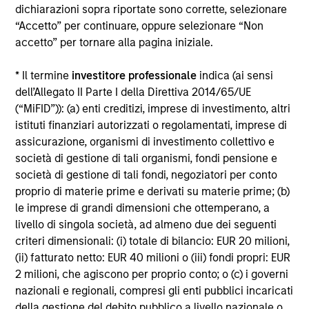
dichiarazioni sopra riportate sono corrette, selezionare
“Accetto” per continuare, oppure selezionare “Non
accetto” per tornare alla pagina iniziale.
GLOBAL FIXED INCOME BULLETIN
* Il termine
investitore professionale
indica (ai sensi
dell’Allegato II Parte I della Direttiva 2014/65/UE
Resilienza
(“MiFID”)): (a) enti creditizi, imprese di investimento, altri
istituti finanziari autorizzati o regolamentati, imprese di
I mercati obbligazionari hanno mostrato resilienza
assicurazione, organismi di investimento collettivo e
a giugno, mentre il persistere delle pressioni
società di gestione di tali organismi, fondi pensione e
inflazionistiche e l'atteggiamento prudente delle
società di gestione di tali fondi, negoziatori per conto
banche centrali hanno rafforzato le aspettative di
proprio di materie prime e derivati su materie prime; (b)
un mantenimento di condizioni monetarie
le imprese di grandi dimensioni che ottemperano, a
restrittive. La forte domanda, la minore volatilità
livello di singola società, ad almeno due dei seguenti
dei tassi e la caccia al reddito da parte degli
criteri dimensionali: (i) totale di bilancio: EUR 20 milioni,
investitori hanno sostenuto il credito, i titoli
(ii) fatturato netto: EUR 40 milioni o (iii) fondi propri: EUR
cartolarizzati e il debito dei mercati emergenti,
15-LUG-2026
2 milioni, che agiscono per proprio conto; o (c) i governi
mentre le valutazioni elevate hanno indicato il
nazionali e regionali, compresi gli enti pubblici incaricati
carry e la selezione dei titoli come i principali
della gestione del debito pubblico a livello nazionale o