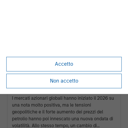
Accetto
GLOBAL EQUITY OBSERVER
Non accetto
Prezzi dell’energia sotto pressione,
conflitti geopolitici e nuove narrative di
mercato
I mercati azionari globali hanno iniziato il 2026 su
una nota molto positiva, ma le tensioni
geopolitiche e il forte aumento dei prezzi del
petrolio hanno poi innescato una nuova ondata di
volatilità. Allo stesso tempo, un cambio di