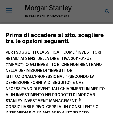
Approfondimenti
Prima di accedere al sito, scegliere
tra le opzioni seguenti.
PER I SOGGETTI CLASSIFICATI COME “INVESTITORI
RETAIL” AI SENSI DELLA DIRETTIVA 2011/61/UE
(“AIFMD”), O GLI INVESTITORI CHE NON RIENTRANO
Tutto
NELLA DEFINIZIONE DI “INVESTITORI
ISTITUZIONALI/PROFESSIONALI” (SECONDO LA
DEFINIZIONE FORNITA DI SEGUITO), E CHE
NECESSITANO DI EVENTUALI CHIARIMENTI IN MERITO
A UN INVESTIMENTO NEI PRODOTTI DI MORGAN
24
of
353
Risultati
Filter
1
STANLEY INVESTMENT MANAGEMENT, È
CONSIGLIABILE RIVOLGERSI A UN CONSULENTE O
INTERMEDIARIO FINANZIARIO AUTORIZZATO.