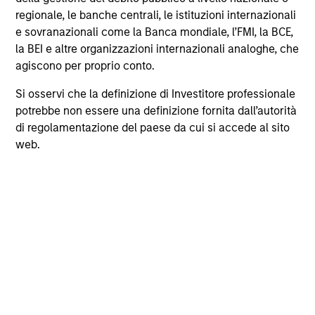
driver di rendimento.
regionale, le banche centrali, le istituzioni internazionali
e sovranazionali come la Banca mondiale, l’FMI, la BCE,
la BEI e altre organizzazioni internazionali analoghe, che
agiscono per proprio conto.
Si osservi che la definizione di Investitore professionale
potrebbe non essere una definizione fornita dall’autorità
di regolamentazione del paese da cui si accede al sito
web.
GLOBAL EQUITY OBSERVER
Le borse: la silenziosa infrastruttura su
cui poggiano i mercati moderni
Il team International Equity di Morgan Stanley
illustra come le borse valori si siano trasformate
in infrastrutture finanziarie strategiche, grazie a
ricavi resilienti e un a ruolo sempre più rilevante
nella gestione dei dati, nelle operazioni di clearing
e nell’attività di negoziazione.