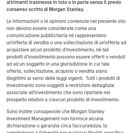
understanding the interplay between expected returns,
altrimenti trasmesse in toto o in parte senza il previo
volatility, and correlation between individual funds, as
consenso scritto di Morgan Stanley.
these factors significantly influence the outcomes of fee
Le informazioni o le opinioni contenute nel presente sito
netting.
non devono essere considerate come una
Implications for Investors
comunicazione pubblicitaria né rappresentano
Investors must carefully consider the structure of their
un’offerta di vendita o una sollecitazione di un’offerta ad
private investment portfolios and the specific fee
acquistare alcun prodotto d’investimento, né tali
arrangements in place. We suggest that while fee netting
prodotti d’investimento possono essere offerti o venduti
may offer benefits in certain contexts, it is not universally
ad alcun soggetto in una giurisdizione in cui tale
advantageous. Investors should evaluate the expected
offerta, sollecitazione, acquisto o vendita siano
characteristics of their investments, including return
illegittimi ai sensi delle leggi vigenti. Tutti i prodotti di
distributions and the presence of catch-up provisions, to
investimento sono soggetti a restrizioni dettagliate
determine whether fee netting aligns with their financial
associate all’investimento che sono riportate nel
goals.
prospetto relativo a ciascun prodotto di investimento.
In conclusion, this paper invites investors to reassess
Sono inoltre consapevole che Morgan Stanley
their assumptions about performance fee netting in
Investment Management non fornisce alcuna
private investments. By understanding the nuanced
dichiarazione o garanzia circa l’accuratezza, la
effects of catch-up provisions and other factors,
completezza o l’idoneità per qualsiasi finalità specifica