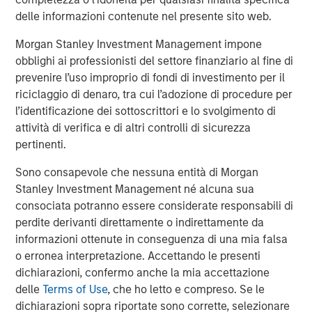
investors can make more informed decisions about their
delle informazioni contenute nel presente sito web.
investment strategies.
Morgan Stanley Investment Management impone
For a deeper exploration of these findings, please read
obblighi ai professionisti del settore finanziario al fine di
the full-length insight
here
.
prevenire l’uso improprio di fondi di investimento per il
riciclaggio di denaro, tra cui l’adozione di procedure per
Portfolio Solutions Group
l’identificazione dei sottoscrittori e lo svolgimento di
The Portfolio Solutions Group is a comprehensive multi-
attività di verifica e di altri controlli di sicurezza
asset business, with activity across all asset strategies
pertinenti.
and types (traditional and alternative), through solutions
Sono consapevole che nessuna entità di Morgan
that span fully liquid (public assets), comprehensive
Stanley Investment Management né alcuna sua
(public and private assets) and fully private portfolios.
consociata potranno essere considerate responsabili di
Offerings are delivered via a managed portfolio or model,
perdite derivanti direttamente o indirettamente da
in discretionary or advisory format.
informazioni ottenute in conseguenza di una mia falsa
o erronea interpretazione. Accettando le presenti
Approfondimenti correlati
dichiarazioni, confermo anche la mia accettazione
delle
Terms of Use
, che ho letto e compreso. Se le
TRIMESTRALE
dichiarazioni sopra riportate sono corrette, selezionare