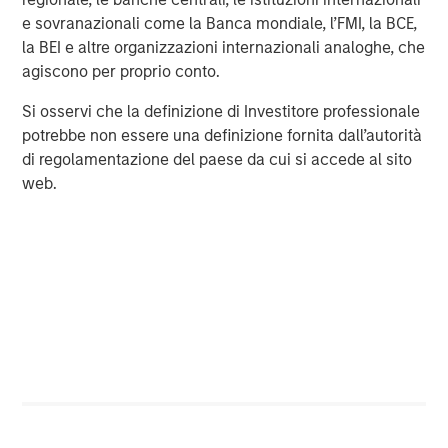
piano
e sovranazionali come la Banca mondiale, l’FMI, la BCE,
la BEI e altre organizzazioni internazionali analoghe, che
agiscono per proprio conto.
Si osservi che la definizione di Investitore professionale
potrebbe non essere una definizione fornita dall’autorità
di regolamentazione del paese da cui si accede al sito
web.
ARTICOLO
A
Real Estate Midyear Outlook:
T
Constructive Amid Fluid Backdrop
St
A
The current macroenvironment remains resilient
A
despite elevated volatility and divergence across
Q
markets. As inflation and energy prices keep
p