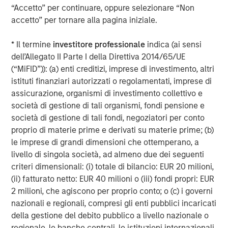
The BEAT™ for Q3 2026 - August
“Accetto” per continuare, oppure selezionare “Non
accetto” per tornare alla pagina iniziale.
WEBINAR
* Il termine
investitore professionale
indica (ai sensi
Webinar trimestrale del The BEAT™ – Luglio
dell’Allegato II Parte I della Direttiva 2014/65/UE
2026
(“MiFID”)): (a) enti creditizi, imprese di investimento, altri
istituti finanziari autorizzati o regolamentati, imprese di
assicurazione, organismi di investimento collettivo e
CARON’S CORNER
società di gestione di tali organismi, fondi pensione e
società di gestione di tali fondi, negoziatori per conto
There’s a New Sheriff in Town: Culture
proprio di materie prime e derivati su materie prime; (b)
Change at the Fed
le imprese di grandi dimensioni che ottemperano, a
livello di singola società, ad almeno due dei seguenti
criteri dimensionali: (i) totale di bilancio: EUR 20 milioni,
(ii) fatturato netto: EUR 40 milioni o (iii) fondi propri: EUR
2 milioni, che agiscono per proprio conto; o (c) i governi
nazionali e regionali, compresi gli enti pubblici incaricati
Approfondimenti in primo
della gestione del debito pubblico a livello nazionale o
regionale, le banche centrali, le istituzioni internazionali