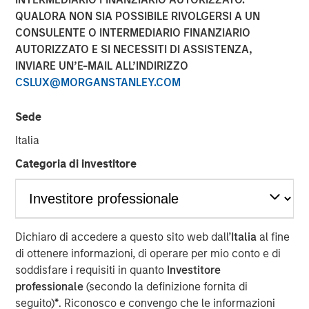
Pay Off?
QUALORA NON SIA POSSIBILE RIVOLGERSI A UN
CONSULENTE O INTERMEDIARIO FINANZIARIO
AUTORIZZATO E SI NECESSITI DI ASSISTENZA,
30 SETTEMBRE 2025
INVIARE UN’E-MAIL ALL’INDIRIZZO
CSLUX@MORGANSTANLEY.COM
Sede
In the realm of private investments, the concept of
Italia
performance fee netting has long been considered a
Categoria di investitore
beneficial strategy for investors. However, recent
research challenges this conventional wisdom,
suggesting that the benefits of fee netting are not as
clear-cut as previously thought. This article delves into
the complexities of performance fee netting, highlighting
Dichiaro di accedere a questo sito web dall’
Italia
al fine
key insights from a comprehensive study that examines
di ottenere informazioni, di operare per mio conto e di
its impact on investors.
soddisfare i requisiti in quanto
Investitore
professionale
(secondo la definizione fornita di
Understanding Fee Netting
seguito)
*
. Riconosco e convengo che le informazioni