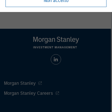
Non accetto
For the complete content and important disclosures, refer to
the
Article’s PDF
.
Morgan Stanley
Morgan Stanley Careers