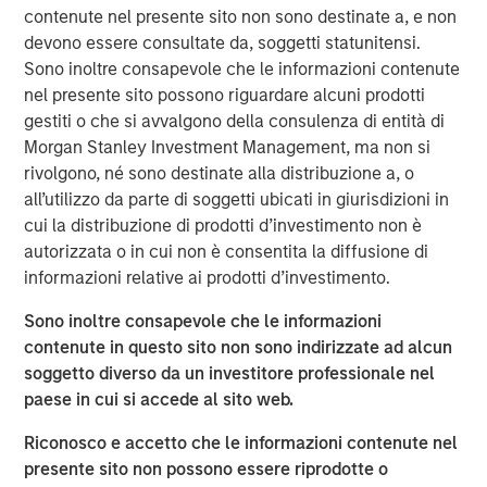
Performance fee netting involves offsetting the returns of
contenute nel presente sito non sono destinate a, e non
multiple funds and paying fees on the netted return.
devono essere consultate da, soggetti statunitensi.
Traditionally, it is believed that this approach allows
Sono inoltre consapevole che le informazioni contenute
underperforming funds to dilute the aggregate gross
nel presente sito possono riguardare alcuni prodotti
return, thereby reducing the total performance fee paid
gestiti o che si avvalgono della consulenza di entità di
by investors. However, our research reveals that the
Morgan Stanley Investment Management, ma non si
presence of catch-up provisions can alter this dynamic
rivolgono, né sono destinate alla distribuzione a, o
significantly. When catch-up is steep, netting can
all’utilizzo da parte di soggetti ubicati in giurisdizioni in
inadvertently increase overall fees by lifting weaker
cui la distribuzione di prodotti d’investimento non è
performing funds into the catch-up zone, where
autorizzata o in cui non è consentita la diffusione di
performance fees accumulate more rapidly.
informazioni relative ai prodotti d’investimento.
The Role of Catch-Up Provisions
Sono inoltre consapevole che le informazioni
We have developed a model to measure the impact of fee
contenute in questo sito non sono indirizzate ad alcun
netting under various scenarios, demonstrating that
soggetto diverso da un investitore professionale nel
catch-up provisions can create a concave region in the
paese in cui si accede al sito web.
performance fee function. This means that netting can
sometimes lead to higher fees, contrary to the expected
Riconosco e accetto che le informazioni contenute nel
reduction. The study emphasizes the importance of
presente sito non possono essere riprodotte o