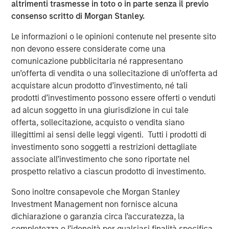
altrimenti trasmesse in toto o in parte senza il previo
risk factors that drive returns for the local currency
consenso scritto di Morgan Stanley.
sovereign, hard currency sovereign and corporate EM
debt segments. The weakening U.S. dollar boosted
Le informazioni o le opinioni contenute nel presente sito
currencies, while sovereign credit tightened and EM rates
non devono essere considerate come una
outperformed global rates.
comunicazione pubblicitaria né rappresentano
un’offerta di vendita o una sollecitazione di un’offerta ad
President Trump’s April 2 “Liberation Day” tariff
acquistare alcun prodotto d’investimento, né tali
announcements dominated headlines for much of the
prodotti d’investimento possono essere offerti o venduti
quarter and initially sparked considerable volatility in
ad alcun soggetto in una giurisdizione in cui tale
global markets, including EM. As is often the case with
offerta, sollecitazione, acquisto o vendita siano
macro-driven selloffs, the market tends to “over correct.”
illegittimi ai sensi delle leggi vigenti. Tutti i prodotti di
Thus, despite an initial widening of most sovereign credit
investimento sono soggetti a restrizioni dettagliate
spreads, many came back in as Trump paused the tariffs
associate all’investimento che sono riportate nel
for 90 days and volatility subsided.
prospetto relativo a ciascun prodotto di investimento.
Emerging markets debt had strong
Sono inoltre consapevole che Morgan Stanley
performance in the second quarter as EM
Investment Management non fornisce alcuna
currencies strengthened vs. a weakening
dichiarazione o garanzia circa l’accuratezza, la
U.S. dollar, EM rates outperformed global
completezza o l’idoneità per qualsiasi finalità specifica