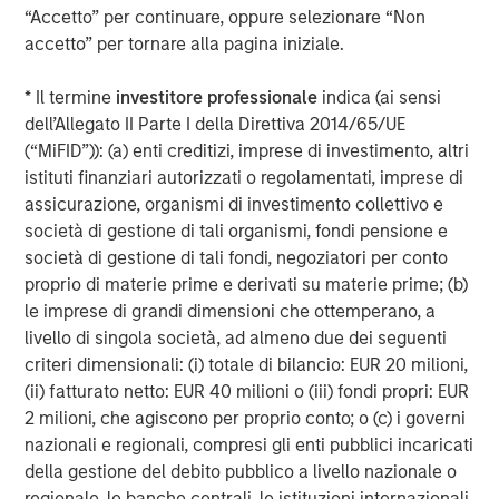
The tariff uncertainty also contributed downward
“Accetto” per continuare, oppure selezionare “Non
pressure on EM interest rates, as Trump’s announcements
accetto” per tornare alla pagina iniziale.
served as a “disinflationary shock” for EM, and consensus
projections fell for EM growth and inflation. While the U.S.
* Il termine
investitore professionale
indica (ai sensi
Federal Reserve held rates steady in June, EM central
dell’Allegato II Parte I della Direttiva 2014/65/UE
banks continued to cut rates, as did the ECB and several
(“MiFID”)): (a) enti creditizi, imprese di investimento, altri
developed market central banks.
istituti finanziari autorizzati o regolamentati, imprese di
assicurazione, organismi di investimento collettivo e
EM debt investors also appeared to shrug off the potential
società di gestione di tali organismi, fondi pensione e
trade war between the U.S. and China. While many
società di gestione di tali fondi, negoziatori per conto
countries tried to negotiate after Trump’s tariff salvo,
proprio di materie prime e derivati su materie prime; (b)
China came back with reciprocal tariffs – threatened
le imprese di grandi dimensioni che ottemperano, a
levels reached 145% on Chinese goods and 125% on U.S.
livello di singola società, ad almeno due dei seguenti
goods, before a truce was called. Yet the tension remains,
criteri dimensionali: (i) totale di bilancio: EUR 20 milioni,
as both countries accused each other of violating the
(ii) fatturato netto: EUR 40 milioni o (iii) fondi propri: EUR
truce.
2 milioni, che agiscono per proprio conto; o (c) i governi
nazionali e regionali, compresi gli enti pubblici incaricati
Similarly, continuing violence in the Mideast and Europe
della gestione del debito pubblico a livello nazionale o
failed to significantly rattle world markets, even as
regionale, le banche centrali, le istituzioni internazionali