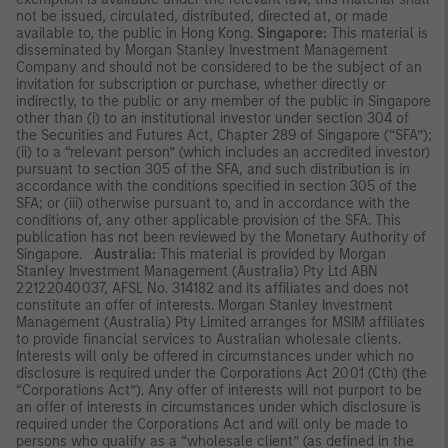
not be issued, circulated, distributed, directed at, or made
available to, the public in Hong Kong.
Singapore:
This material is
disseminated by Morgan Stanley Investment Management
Company and should not be considered to be the subject of an
invitation for subscription or purchase, whether directly or
indirectly, to the public or any member of the public in Singapore
other than (i) to an institutional investor under section 304 of
the Securities and Futures Act, Chapter 289 of Singapore (“SFA”);
(ii) to a “relevant person” (which includes an accredited investor)
pursuant to section 305 of the SFA, and such distribution is in
accordance with the conditions specified in section 305 of the
SFA; or (iii) otherwise pursuant to, and in accordance with the
conditions of, any other applicable provision of the SFA. This
publication has not been reviewed by the Monetary Authority of
Singapore.
Australia:
This material is provided by Morgan
Stanley Investment Management (Australia) Pty Ltd ABN
22122040037, AFSL No. 314182 and its affiliates and does not
constitute an offer of interests. Morgan Stanley Investment
Management (Australia) Pty Limited arranges for MSIM affiliates
to provide financial services to Australian wholesale clients.
Interests will only be offered in circumstances under which no
disclosure is required under the Corporations Act 2001 (Cth) (the
“Corporations Act”). Any offer of interests will not purport to be
an offer of interests in circumstances under which disclosure is
required under the Corporations Act and will only be made to
persons who qualify as a “wholesale client” (as defined in the