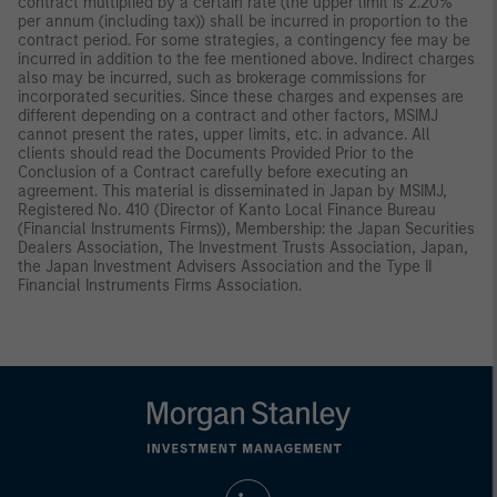
contract multiplied by a certain rate (the upper limit is 2.20%
per annum (including tax)) shall be incurred in proportion to the
contract period. For some strategies, a contingency fee may be
incurred in addition to the fee mentioned above. Indirect charges
also may be incurred, such as brokerage commissions for
incorporated securities. Since these charges and expenses are
different depending on a contract and other factors, MSIMJ
cannot present the rates, upper limits, etc. in advance. All
clients should read the Documents Provided Prior to the
Conclusion of a Contract carefully before executing an
agreement. This material is disseminated in Japan by MSIMJ,
Registered No. 410 (Director of Kanto Local Finance Bureau
(Financial Instruments Firms)), Membership: the Japan Securities
Dealers Association, The Investment Trusts Association, Japan,
the Japan Investment Advisers Association and the Type II
Financial Instruments Firms Association.