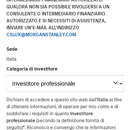
Emerging Markets
QUALORA NON SIA POSSIBILE RIVOLGERSI A UN
CONSULENTE O INTERMEDIARIO FINANZIARIO
AUTORIZZATO E SI NECESSITI DI ASSISTENZA,
08 AGOSTO 2025
INVIARE UN’E-MAIL ALL’INDIRIZZO
CSLUX@MORGANSTANLEY.COM
Sede
Italia
Categoria di investitore
Key Points
Emerging Market (EM) debt markets had strong
performance in the second quarter, as the
Dichiaro di accedere a questo sito web dall’
Italia
al fine
weakening U.S. dollar boosted currencies,
di ottenere informazioni, di operare per mio conto e di
while sovereign credit tightened and EM rates
soddisfare i requisiti in quanto
Investitore
outperformed global rates.
professionale
(secondo la definizione fornita di
seguito)
*
. Riconosco e convengo che le informazioni