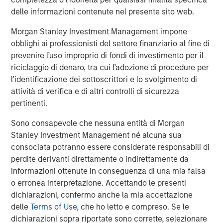
rates, and sovereign and corporate spreads
tightened"
delle informazioni contenute nel presente sito web.
Morgan Stanley Investment Management impone
While tariffs generally strengthen the currency of the
obblighi ai professionisti del settore finanziario al fine di
country imposing them, in this case they clouded the U.S.
prevenire l’uso improprio di fondi di investimento per il
economic outlook and worked against the USD. As a
riciclaggio di denaro, tra cui l’adozione di procedure per
result, investors looked for global investment
l’identificazione dei sottoscrittori e lo svolgimento di
opportunities and implemented short-dollar trades, which
attività di verifica e di altri controlli di sicurezza
added to downward pressure on the USD.
pertinenti.
Asset class flows during the quarter underscored that
Sono consapevole che nessuna entità di Morgan
trend. While the flows were negative overall, local
Stanley Investment Management né alcuna sua
currency funds had net positive inflows of $1.4 billion,
consociata potranno essere considerate responsabili di
compared with negative $5.1 billion for hard currency
perdite derivanti direttamente o indirettamente da
funds, which are denominated in USD. In both fund
informazioni ottenute in conseguenza di una mia falsa
categories, outflows were heavy in April but turned
o erronea interpretazione. Accettando le presenti
positive in May and June.
dichiarazioni, confermo anche la mia accettazione
delle
Terms of Use
, che ho letto e compreso. Se le
Downward rate pressure
dichiarazioni sopra riportate sono corrette, selezionare