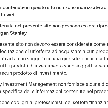
 contenute in questo sito non sono indirizzate ad
 sito web.
 hold of markets once again. Even
enute nel presente sito non possono essere riprod
ly August, which pressured many year-to-
rgan Stanley.
t cap weighted S&P 500 index has
 by large margins year to date,
 presente sito non devono essere considerate come
f the S&P 500 market cap
lecitazione di un’offerta ad acquistare alcun prodot
r these headlines, and headline-level
ti ad alcun soggetto in una giurisdizione in cui tal
n in other areas of the market.
 Tutti i prodotti di investimento sono soggetti a res
rsisted for much of 2022 and 2023,
ciascun prodotto di investimento.
ion, interest rates and other
ingly seen an environment driven
 Investment Management non fornisce alcuna dichi
internally maintained S&P 500 risk-
tà specifica delle informazioni contenute nel prese
degree of shared risk and market-wide
uggesting that macroeconomic factors
bblighi ai professionisti del settore finanziario 