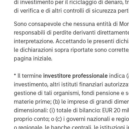
are weighing less on equity markets. This
di investimento per il riciclaggio di denaro, t
specific risk, suggesting that fundamenta
di verifica e di altri controlli di sicurezza pert
prices. We believe that these dynamics are
Sono consapevole che nessuna entità di Mo
rate environment, which has resulted in i
production conducive to hedge fund strat
responsabili di perdite derivanti direttamen
returns to investors.
interpretazione. Accettando le presenti dich
le dichiarazioni sopra riportate sono corrett
pagina iniziale.
Fundamentals Are Influencing 
Macroeconomic Factors
* Il termine
investitore professionale
indica (
DISPLAY 1
investimento, altri istituti finanziari autoriz
gestione di tali organismi, fondi pensione e s
materie prime; (b) le imprese di grandi dimen
dimensionali: (i) totale di bilancio: EUR 20 mil
proprio conto; o (c) i governi nazionali e regi
o regionale, le banche centrali, le istituzioni