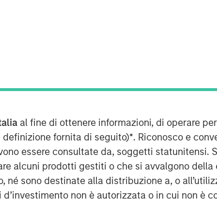
 it’s easy to have a vague sense of
ways, 2024 looks eerily similar to
talia
al fine di ottenere informazioni, di operare per
 half of the year, driven by a handful
 definizione fornita di seguito)
*
. Riconosco e conv
o reprice central bank policy
vono essere consultate da, soggetti statunitensi. 
atility, while geopolitical tensions
re alcuni prodotti gestiti o che si avvalgono della
in.
é sono destinate alla distribuzione a, o all’utilizz
ior growth-led markets in a crucial
ti d’investimento non è autorizzata o in cui non è c
vironment for hedge fund alpha