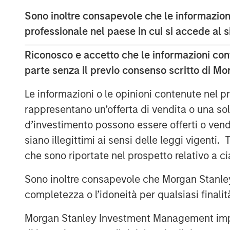
Sono inoltre consapevole che le informazioni
From Macro to Micro
professionale nel paese in cui si accede al
AI and tech euphoria has seemingly taken
Riconosco e accetto che le informazioni cont
after the volatility in late July and ear
parte senza il previo consenso scritto di Mo
date high flying tech stocks, the marke
outperformed the equal weighted S&P 500
Le informazioni o le opinioni contenute nel
through August 5. With more than 40% o
rappresentano un’offerta di vendita o una sol
concentrated in TMT sectors, it’s easy fo
d’investimento possono essere offerti o vendu
returns, to mask the pronounced dispersio
siano illegittimi ai sensi delle leggi vigenti.
In the macro-driven environment that pe
che sono riportate nel prospetto relativo a 
assets moved largely in response to inflat
macroeconomic factors. 2024 has increas
Sono inoltre consapevole che Morgan Stanley
more by micro fundamentals. In fact, an 
completezza o l’idoneità per qualsiasi finali
on/risk-off model, which quantifies the 
co-movements, has declined this year, s
Morgan Stanley Investment Management impone o