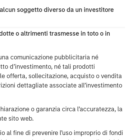
ARTICOLO
 alcun soggetto diverso da un investitore
How Higher Yields and
Growing Alpha Opportunities
otte o altrimenti trasmesse in toto o in
May Lift Hedge Funds
ALTS IN FOCUS
 una comunicazione pubblicitaria né
Hedge Funds 2026 Midyear
to d’investimento, né tali prodotti
Outlook
e offerta, sollecitazione, acquisto o vendita
trizioni dettagliate associate all’investimento
ARTICOLO
Long Short Equity Strategies:
"Hedging" Your Bets
arazione o garanzia circa l’accuratezza, la
nte sito web.
al fine di prevenire l’uso improprio di fondi