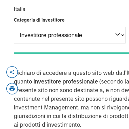
Environment
Italia
Categoria di investitore
23 AGOSTO 2024
As we approach the final months of 2024,
déjà vu about financial markets. In some 
Dichiaro di accedere a questo sito web dall’
I
2023: equity indexes posted a strong first
quanto
Investitore professionale
(secondo la
of technology stocks, markets continue t
presente sito non sono destinate a, e non de
expectations, which has driven ongoing vol
contenute nel presente sito possono riguarda
and other macroeconomic concerns rema
Investment Management, ma non si rivolgono, n
Today’s environment stands apart from pr
giurisdizioni in cui la distribuzione di prodot
way: it has been—and remains—a ripe en
ai prodotti d’investimento.
generation.