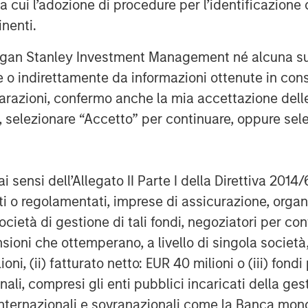
 has coincided with an uptick in stock-
ra cui l’adozione di procedure per l’identificazione d
ls are increasingly influencing stock
inenti.
 a direct result of the higher interest
rgan Stanley Investment Management né alcuna su
ncreased opportunities for alpha
egies seeking to deliver skill-based
te o indirettamente da informazioni ottenute in co
iarazioni, confermo anche la mia accettazione del
e, selezionare “Accetto” per continuare, oppure sel
Stock Prices Over
ai sensi dell’Allegato II Parte I della Direttiva 2014/
zati o regolamentati, imprese di assicurazione, orga
ocietà di gestione di tali fondi, negoziatori per co
sioni che ottemperano, a livello di singola società
ioni, (ii) fatturato netto: EUR 40 milioni o (iii) fon
onali, compresi gli enti pubblici incaricati della ge
 internazionali e sovranazionali come la Banca mondia