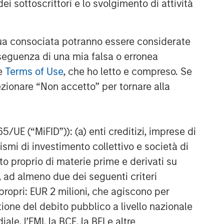
ei sottoscrittori e lo svolgimento di attività
a consociata potranno essere considerate
nseguenza di una mia falsa o erronea
le
Terms of Use
, che ho letto e compreso. Se
ezionare “Non accetto” per tornare alla
65/UE (“MiFID”)): (a) enti creditizi, imprese di
nismi di investimento collettivo e società di
nto proprio di materie prime e derivati su
, ad almeno due dei seguenti criteri
di propri: EUR 2 milioni, che agiscono per
stione del debito pubblico a livello nazionale
le, l’FMI, la BCE, la BEI e altre