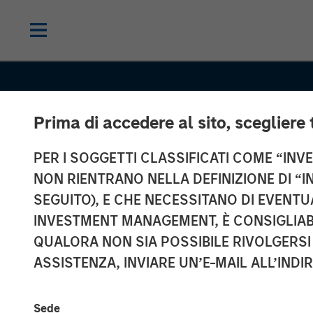
Prima di accedere al sito, scegliere 
PER I SOGGETTI CLASSIFICATI COME “INVES
INSIGHTS
NON RIENTRANO NELLA DEFINIZIONE DI “I
All About Alph
SEGUITO), E CHE NECESSITANO DI EVENTU
INVESTMENT MANAGEMENT, È CONSIGLIABI
Capturing Retu
QUALORA NON SIA POSSIBILE RIVOLGERSI 
ASSISTENZA, INVIARE UN’E-MAIL ALL’INDI
Today's Marke
Sede