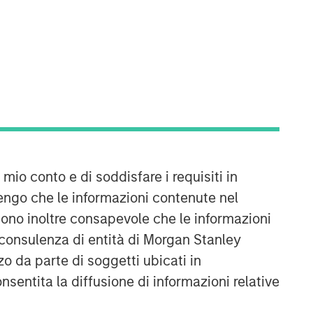
AIP Hedge Fund Team
The AIP Hedge Fund team delivers a
 mio conto e di soddisfare i requisiti in
broad range of portfolio solutions to a
engo che le informazioni contenute nel
global client base. Their strategies
Sono inoltre consapevole che le informazioni
include custom hedge fund portfolios
 consulenza di entità di Morgan Stanley
and broadly diversified, opportunistic
and strategy-specific funds.
o da parte di soggetti ubicati in
onsentita la diffusione di informazioni relative
Approfondimenti correlati