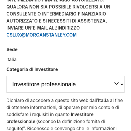
Leaders and Laggards in
QUALORA NON SIA POSSIBILE RIVOLGERSI A UN
CONSULENTE O INTERMEDIARIO FINANZIARIO
European Autos
AUTORIZZATO E SI NECESSITI DI ASSISTENZA,
INVIARE UN’E-MAIL ALL’INDIRIZZO
CSLUX@MORGANSTANLEY.COM
23 FEBBRAIO 2026
Sede
Italia
The Authors
Categoria di investitore
Matas Vala, CFA
Executive Director
Dichiaro di accedere a questo sito web dall’
Italia
al fine
di ottenere informazioni, di operare per mio conto e di
soddisfare i requisiti in quanto
Investitore
Our Fixed Income Investment Team believes that climate
professionale
(secondo la definizione fornita di
factors can represent a financially material risk or
seguito)
*
. Riconosco e convengo che le informazioni
opportunity for certain investments. That’s why we