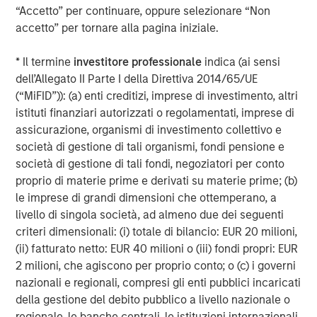
“Accetto” per continuare, oppure selezionare “Non
leading the shift toward lower-carbon transport. We also
accetto” per tornare alla pagina iniziale.
examine how each manufacturer’s public EV targets have
evolved over time, finding positive momentum in those
* Il termine
investitore professionale
indica (ai sensi
that continue to strengthen their ambitions, and
dell’Allegato II Parte I della Direttiva 2014/65/UE
penalizing those that weaken or walk back earlier goals.
(“MiFID”)): (a) enti creditizi, imprese di investimento, altri
These insights help us analyse and identify autos that are
istituti finanziari autorizzati o regolamentati, imprese di
not only accelerating electrification but are building
assicurazione, organismi di investimento collettivo e
credible pathways to compete in a decarbonizing
società di gestione di tali organismi, fondi pensione e
mobility landscape.
società di gestione di tali fondi, negoziatori per conto
Beyond EV performance, we assess broader
proprio di materie prime e derivati su materie prime; (b)
environmental factors - such as climate strategy, energy
le imprese di grandi dimensioni che ottemperano, a
efficiency, investment in low-carbon technologies,
livello di singola società, ad almeno due dei seguenti
supply-chain sustainability, and pollution management.
criteri dimensionali: (i) totale di bilancio: EUR 20 milioni,
Together, these data points give us a holistic, forward-
(ii) fatturato netto: EUR 40 milioni o (iii) fondi propri: EUR
looking view of which automakers are genuinely aligning
2 milioni, che agiscono per proprio conto; o (c) i governi
their operations and product portfolios with the clean-
nazionali e regionali, compresi gli enti pubblici incaricati
transportation transition, and which ones face elevated
della gestione del debito pubblico a livello nazionale o
environmental or transition risks. Below we show
regionale, le banche centrali, le istituzioni internazionali