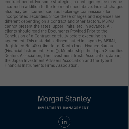
contract period. For some strategies, a contingency fee may be
incurred in addition to the fee mentioned above. Indirect charges
also may be incurred, such as brokerage commissions for
incorporated securities. Since these charges and expenses are
different depending on a contract and other factors, MSIMJ
cannot present the rates, upper limits, etc. in advance. All
clients should read the Documents Provided Prior to the
Conclusion of a Contract carefully before executing an
agreement. This material is disseminated in Japan by MSIMJ,
Registered No. 410 (Director of Kanto Local Finance Bureau
(Financial Instruments Firms)), Membership: the Japan Securities
Dealers Association, The Investment Trusts Association, Japan,
the Japan Investment Advisers Association and the Type II
Financial Instruments Firms Association..