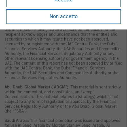
Dubai International Financial Centre:
This information does not
constitute or form part of any offer to issue or sell, or any
solicitation of any offer to subscribe for or purchase, any
securities or investment products in the UAE (including the Dubai
Non accetto
International Financial Centre and the Abu Dhabi Global Market)
and accordingly should not be construed as such. Furthermore,
this information is being made available on the basis that the
recipient acknowledges and understands that the entities and
securities to which it may relate have not been approved,
licensed by or registered with the UAE Central Bank, the Dubai
Financial Services Authority, the UAE Securities and Commodities
Authority, the Financial Services Regulatory Authority or any
other relevant licensing authority or government agency in the
UAE. The content of this report has not been approved by or filed
with the UAE Central Bank, the Dubai Financial Services
Authority, the UAE Securities and Commodities Authority or the
Financial Services Regulatory Authority.
Abu Dhabi Global Market ("ADGM"):
This material is sent strictly
within the context of, and constitutes, an Exempt
Communication. This material relates to (strategy) which is not
subject to any form of regulation or approval by the Financial
Services Regulatory Authority of the Abu Dhabi Global Market
(the “FSRA”).
Saudi Arabia:
This financial promotion was issued and approved
for use in Saudi Arabia by Morgan Stanley Saudi Arabia, Al