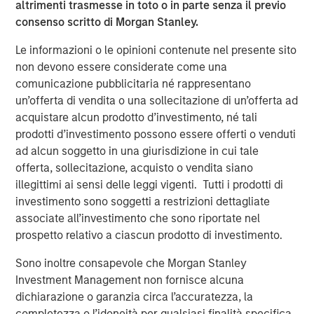
altrimenti trasmesse in toto o in parte senza il previo
consenso scritto di Morgan Stanley.
Le informazioni o le opinioni contenute nel presente sito
non devono essere considerate come una
comunicazione pubblicitaria né rappresentano
We believe investment in issuers that demonstrate strong
un’offerta di vendita o una sollecitazione di un’offerta ad
performance in one or more of the components above
acquistare alcun prodotto d’investimento, né tali
can help to tackle climate change and drive a low-carbon
prodotti d’investimento possono essere offerti o venduti
shift. However, there are complexities and variability in
ad alcun soggetto in una giurisdizione in cui tale
how companies approach these components and this
offerta, sollecitazione, acquisto o vendita siano
differentiation is very evident in the autos manufacturing
illegittimi ai sensi delle leggi vigenti. Tutti i prodotti di
industry. As one of the world’s highest‑emitting industries,
investimento sono soggetti a restrizioni dettagliate
the auto sector accounts for over 20% of global
associate all’investimento che sono riportate nel
1
greenhouse gas emissions
, making its decarbonization a
prospetto relativo a ciascun prodotto di investimento.
critical lever for accelerating and delivering the
Sono inoltre consapevole che Morgan Stanley
low‑carbon transition.
Investment Management non fornisce alcuna
The current investing landscape in European automakers’
dichiarazione o garanzia circa l’accuratezza, la
debt is challenging, as companies are facing a number of
completezza o l’idoneità per qualsiasi finalità specifica