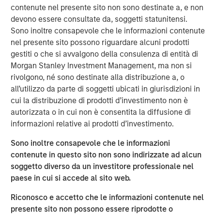
contenute nel presente sito non sono destinate a, e non
incorporate the sustainability expertise of Calvert
devono essere consultate da, soggetti statunitensi.
Research and Management ("Calvert") into our credit
Sono inoltre consapevole che le informazioni contenute
analysis, which enables us to effectively embed climate-
nel presente sito possono riguardare alcuni prodotti
related factors in our assessment of potential risk and
gestiti o che si avvalgono della consulenza di entità di
return implications.
Morgan Stanley Investment Management, ma non si
Calvert’s expertise stems from its specialized sector
rivolgono, né sono destinate alla distribuzione a, o
research, active engagement, and climate investment
all’utilizzo da parte di soggetti ubicati in giurisdizioni in
solutions, resulting in a research and data-driven
cui la distribuzione di prodotti d’investimento non è
framework, focused on the following three components
autorizzata o in cui non è consentita la diffusione di
of the low-carbon transition:
informazioni relative ai prodotti d’investimento.
Sono inoltre consapevole che le informazioni
contenute in questo sito non sono indirizzate ad alcun
soggetto diverso da un investitore professionale nel
paese in cui si accede al sito web.
Riconosco e accetto che le informazioni contenute nel
presente sito non possono essere riprodotte o