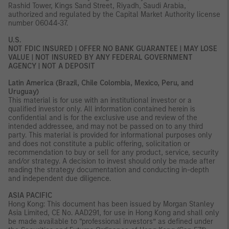
Rashid Tower, Kings Sand Street, Riyadh, Saudi Arabia,
authorized and regulated by the Capital Market Authority license
number 06044-37.
U.S.
NOT FDIC INSURED | OFFER NO BANK GUARANTEE | MAY LOSE
VALUE | NOT INSURED BY ANY FEDERAL GOVERNMENT
AGENCY | NOT A DEPOSIT
Latin America (Brazil, Chile Colombia, Mexico, Peru, and
Uruguay)
This material is for use with an institutional investor or a
qualified investor only. All information contained herein is
confidential and is for the exclusive use and review of the
intended addressee, and may not be passed on to any third
party. This material is provided for informational purposes only
and does not constitute a public offering, solicitation or
recommendation to buy or sell for any product, service, security
and/or strategy. A decision to invest should only be made after
reading the strategy documentation and conducting in-depth
and independent due diligence.
ASIA PACIFIC
Hong Kong: This document has been issued by Morgan Stanley
Asia Limited, CE No. AAD291, for use in Hong Kong and shall only
be made available to “professional investors” as defined under