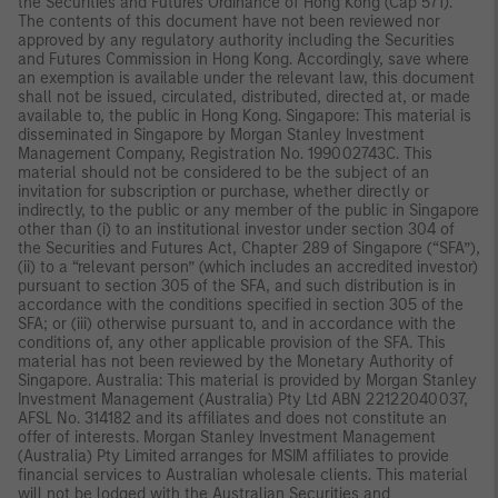
the Securities and Futures Ordinance of Hong Kong (Cap 571).
The contents of this document have not been reviewed nor
approved by any regulatory authority including the Securities
and Futures Commission in Hong Kong. Accordingly, save where
an exemption is available under the relevant law, this document
shall not be issued, circulated, distributed, directed at, or made
available to, the public in Hong Kong. Singapore: This material is
disseminated in Singapore by Morgan Stanley Investment
Management Company, Registration No. 199002743C. This
material should not be considered to be the subject of an
invitation for subscription or purchase, whether directly or
indirectly, to the public or any member of the public in Singapore
other than (i) to an institutional investor under section 304 of
the Securities and Futures Act, Chapter 289 of Singapore (“SFA”),
(ii) to a “relevant person” (which includes an accredited investor)
pursuant to section 305 of the SFA, and such distribution is in
accordance with the conditions specified in section 305 of the
SFA; or (iii) otherwise pursuant to, and in accordance with the
conditions of, any other applicable provision of the SFA. This
material has not been reviewed by the Monetary Authority of
Singapore. Australia: This material is provided by Morgan Stanley
Investment Management (Australia) Pty Ltd ABN 22122040037,
AFSL No. 314182 and its affiliates and does not constitute an
offer of interests. Morgan Stanley Investment Management
(Australia) Pty Limited arranges for MSIM affiliates to provide
financial services to Australian wholesale clients. This material
will not be lodged with the Australian Securities and