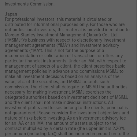
Investments Commission.
Japan
For professional investors, this material is circulated or
distributed for informational purposes only. For those who are
not professional investors, this material is provided in relation to
Morgan Stanley Investment Management (Japan) Co., Ltd.
(“MSIMJ”)’s business with respect to discretionary investment
management agreements (“IMA”) and investment advisory
agreements (“IAA”). This is not for the purpose of a
recommendation or solicitation of transactions or offers any
particular financial instruments. Under an IMA, with respect to
management of assets of a client, the client prescribes basic
management policies in advance and commissions MSIMJ to
make all investment decisions based on an analysis of the
value, etc. of the securities, and MSIMJ accepts such
commission. The client shall delegate to MSIMJ the authorities
necessary for making investment. MSIMJ exercises the
delegated authorities based on investment decisions of MSIMJ,
and the client shall not make individual instructions. All
investment profits and losses belong to the clients; principal is
not guaranteed. Please consider the investment objectives and
nature of risks before investing. As an investment advisory fee
for an IAA or an IMA, the amount of assets subject to the
contract multiplied by a certain rate (the upper limit is 2.20%
per annum (including tax)) shall be incurred in proportion to the