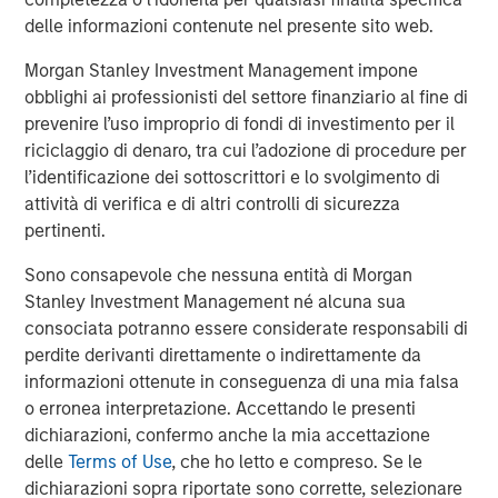
threats: an expensive and ageing workforce in Europe,
delle informazioni contenute nel presente sito web.
uncertainty around the regulatory framework for higher-
Morgan Stanley Investment Management impone
emission vehicles, rapid growth of Chinese brands in
obblighi ai professionisti del settore finanziario al fine di
Europe, as well as loss of market share in China. Recent
prevenire l’uso improprio di fondi di investimento per il
write-downs across several automakers’ EV divisions
riciclaggio di denaro, tra cui l’adozione di procedure per
highlight the financial and competitive pressures
l’identificazione dei sottoscrittori e lo svolgimento di
influencing these strategic adjustments. The changes are
attività di verifica e di altri controlli di sicurezza
structural and require European car makers to reinvent
pertinenti.
themselves predominantly via efficiency gains while
having their carbon footprint in mind.
Sono consapevole che nessuna entità di Morgan
Stanley Investment Management né alcuna sua
We evaluate the environmental performance of autos by
consociata potranno essere considerate responsabili di
looking closely at both their electric vehicle (‘EV’) sales
perdite derivanti direttamente o indirettamente da
momentum and the credibility of their long-term
informazioni ottenute in conseguenza di una mia falsa
electrification commitments. Using global battery electric
o erronea interpretazione. Accettando le presenti
vehicle (‘BEV’) sales data, we track which companies are
dichiarazioni, confermo anche la mia accettazione
rapidly increasing the share of electric vehicles in their
delle
Terms of Use
, che ho letto e compreso. Se le
lineup, and which are achieving meaningful scale in BEV
dichiarazioni sopra riportate sono corrette, selezionare
production. Both are seen as key indicators of who is