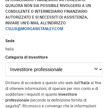
QUALORA NON SIA POSSIBILE RIVOLGERSI A UN
30 MAGGIO 2024
CONSULENTE O INTERMEDIARIO FINANZIARIO
AUTORIZZATO E SI NECESSITI DI ASSISTENZA,
INVIARE UN’E-MAIL ALL’INDIRIZZO
Rohanjit Chaudhry
CSLUX@MORGANSTANLEY.COM
Executive Director
Sede
Italia
Categoria di investitore
00:00
26:29
Rohanjit Chaudhry, Executive Director at Morgan Stanley
Dichiaro di accedere a questo sito web dall’
Italia
al fine
Capital Partners, and Corinne Spears, principal at
di ottenere informazioni, di operare per mio conto e di
Achieve Partners, joined host Todd Kinney, National
soddisfare i requisiti in quanto
Investitore
Relationship Director at BDO's private equity practice, to
professionale
(secondo la definizione fornita di
discuss how private equity continues to approach
seguito)
*
. Riconosco e convengo che le informazioni