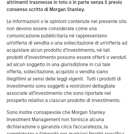
altrimenti trasmesse in toto o in parte senza il previo
market private equity platform with a strong focus on
consenso scritto di Morgan Stanley.
value creation. The team has invested capital in a broad
spectrum of industries for over two decades.
Le informazioni o le opinioni contenute nel presente sito
non devono essere considerate come una
comunicazione pubblicitaria né rappresentano
Approfondimenti correlati
un’offerta di vendita o una sollecitazione di un’offerta ad
ALTS IN FOCUS
acquistare alcun prodotto d’investimento, né tali
prodotti d’investimento possono essere offerti o venduti
Private Equity 2026 Midyear Outlook
ad alcun soggetto in una giurisdizione in cui tale
offerta, sollecitazione, acquisto o vendita siano
illegittimi ai sensi delle leggi vigenti. Tutti i prodotti di
PRESS RELEASE
investimento sono soggetti a restrizioni dettagliate
Morgan Stanley Capital Partners Acquires
associate all’investimento che sono riportate nel
Security 101
prospetto relativo a ciascun prodotto di investimento.
Sono inoltre consapevole che Morgan Stanley
PRESS RELEASE
Investment Management non fornisce alcuna
dichiarazione o garanzia circa l’accuratezza, la
Morgan Stanley Capital Partners Makes
completezza o l’idoneità per qualsiasi finalità specifica