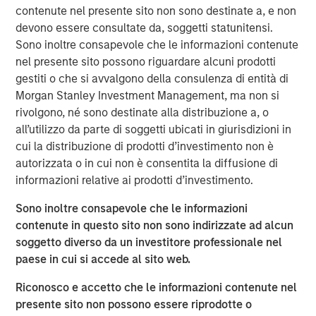
economic challenges, like the current high cost of capital,
contenute nel presente sito non sono destinate a, e non
through a lens of cautious optimism.
devono essere consultate da, soggetti statunitensi.
Sono inoltre consapevole che le informazioni contenute
About BDO Private Equity PErspectives
nel presente sito possono riguardare alcuni prodotti
gestiti o che si avvalgono della consulenza di entità di
The Private Equity PErspectives podcast serves as a
Morgan Stanley Investment Management, ma non si
forum for private equity dealmakers to discuss
rivolgono, né sono destinate alla distribuzione a, o
navigating today’s dynamic investment
all’utilizzo da parte di soggetti ubicati in giurisdizioni in
environment, while preparing for challenges and
cui la distribuzione di prodotti d’investimento non è
opportunities on the horizon. In each episode, BDO’s
autorizzata o in cui non è consentita la diffusione di
Private Equity practice connects with leaders in the
informazioni relative ai prodotti d’investimento.
industry to talk deal activity, fund strategies, and
portfolio company optimization. The podcast can be
Sono inoltre consapevole che le informazioni
found on
Spotify
and
iTunes
and on the BDO site at
contenute in questo sito non sono indirizzate ad alcun
bdo.com/insights/industries/private-equity/private-
soggetto diverso da un investitore professionale nel
equity-perspectives-podcast
paese in cui si accede al sito web.
Morgan Stanley Capital Partners
Riconosco e accetto che le informazioni contenute nel
presente sito non possono essere riprodotte o
Morgan Stanley Capital Partners manages a middle-