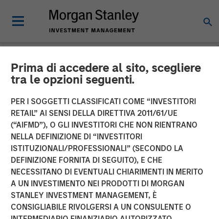
Prima di accedere al sito, scegliere
INSIGHTS
tra le opzioni seguenti.
Morgan Stanley Capital
PER I SOGGETTI CLASSIFICATI COME “INVESTITORI
Partners’ Rohanjit
RETAIL” AI SENSI DELLA DIRETTIVA 2011/61/UE
(“AIFMD”), O GLI INVESTITORI CHE NON RIENTRANO
Chaudhry on BDO Private
NELLA DEFINIZIONE DI “INVESTITORI
ISTITUZIONALI/PROFESSIONALI” (SECONDO LA
Equity PErspectives:
DEFINIZIONE FORNITA DI SEGUITO), E CHE
Driving Impactful Growth
NECESSITANO DI EVENTUALI CHIARIMENTI IN MERITO
A UN INVESTIMENTO NEI PRODOTTI DI MORGAN
Despite the High Cost of
STANLEY INVESTMENT MANAGEMENT, È
Capital
CONSIGLIABILE RIVOLGERSI A UN CONSULENTE O
INTERMEDIARIO FINANZIARIO AUTORIZZATO.