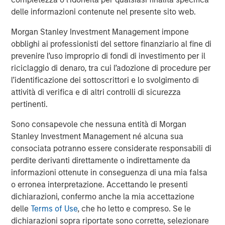
Majority Investment in Olsson, Inc.
delle informazioni contenute nel presente sito web.
Morgan Stanley Investment Management impone
obblighi ai professionisti del settore finanziario al fine di
The Author
prevenire l’uso improprio di fondi di investimento per il
riciclaggio di denaro, tra cui l’adozione di procedure per
l’identificazione dei sottoscrittori e lo svolgimento di
attività di verifica e di altri controlli di sicurezza
pertinenti.
Rohanjit Chaudhry
Sono consapevole che nessuna entità di Morgan
Executive Director
Stanley Investment Management né alcuna sua
consociata potranno essere considerate responsabili di
perdite derivanti direttamente o indirettamente da
informazioni ottenute in conseguenza di una mia falsa
o erronea interpretazione. Accettando le presenti
Featured Insights
dichiarazioni, confermo anche la mia accettazione
delle
Terms of Use
, che ho letto e compreso. Se le
dichiarazioni sopra riportate sono corrette, selezionare