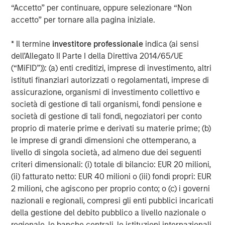
Approfondimenti in primo
“Accetto” per continuare, oppure selezionare “Non
accetto” per tornare alla pagina iniziale.
piano
* Il termine
investitore professionale
indica (ai sensi
dell’Allegato II Parte I della Direttiva 2014/65/UE
(“MiFID”)): (a) enti creditizi, imprese di investimento, altri
istituti finanziari autorizzati o regolamentati, imprese di
assicurazione, organismi di investimento collettivo e
società di gestione di tali organismi, fondi pensione e
società di gestione di tali fondi, negoziatori per conto
proprio di materie prime e derivati su materie prime; (b)
le imprese di grandi dimensioni che ottemperano, a
livello di singola società, ad almeno due dei seguenti
criteri dimensionali: (i) totale di bilancio: EUR 20 milioni,
ARTICOLO
A
(ii) fatturato netto: EUR 40 milioni o (iii) fondi propri: EUR
2 milioni, che agiscono per proprio conto; o (c) i governi
Real Estate Midyear Outlook:
T
nazionali e regionali, compresi gli enti pubblici incaricati
Constructive Amid Fluid Backdrop
St
della gestione del debito pubblico a livello nazionale o
A
The current macroenvironment remains resilient
A
regionale, le banche centrali, le istituzioni internazionali