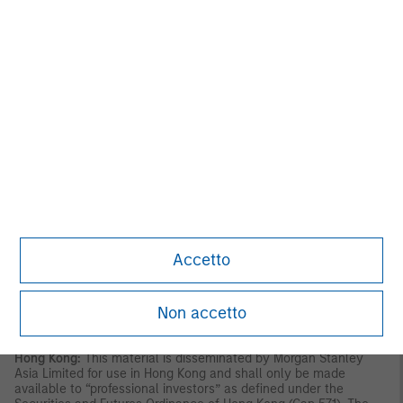
U.S.
NOT FDIC INSURED | OFFER NO BANK GUARANTEE | MAY LOSE
VALUE | NOT INSURED BY ANY FEDERAL GOVERNMENT
AGENCY | NOT A DEPOSIT
Latin America (Brazil, Chile Colombia, Mexico, Peru, and
Uruguay)
This material is for use with an institutional investor or a
qualified investor only. All information contained herein is
confidential and is for the exclusive use and review of the
intended addressee, and may not be passed on to any third
party. This material is provided for informational purposes only
and does not constitute a public offering, solicitation or
recommendation to buy or sell for any product, service, security
Accetto
and/or strategy. A decision to invest should only be made after
reading the strategy documentation and conducting in-depth
and independent due diligence.
Non accetto
ASIA PACIFIC
Hong Kong:
This material is disseminated by Morgan Stanley
Asia Limited for use in Hong Kong and shall only be made
available to “professional investors” as defined under the