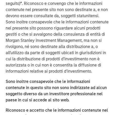
and those downstream who generate more
seguito)
*
. Riconosco e convengo che le informazioni
business as a result.”
contenute nel presente sito non sono destinate a, e non
devono essere consultate da, soggetti statunitensi.
Corporations constantly make decisions in the face of
Sono inoltre consapevole che le informazioni contenute
uncertainty
—but the type of uncertainty matters. Is it
nel presente sito possono riguardare alcuni prodotti
cyclical and tied to the economic cycle, structural or
gestiti o che si avvalgono della consulenza di entità di
even existential? The new U.S. Administration has added
Morgan Stanley Investment Management, ma non si
1
significant structural uncertainty
to the already
rivolgono, né sono destinate alla distribuzione a, o
persistent economic concerns of recent years. The
all’utilizzo da parte di soggetti ubicati in giurisdizioni in
weight of these twin uncertainties has kept many
cui la distribuzione di prodotti d’investimento non è
corporate leaders hesitant to commit capital and make
autorizzata o in cui non è consentita la diffusione di
key business decisions for much of this year.
informazioni relative ai prodotti d’investimento.
Why is capital expenditure important?
Sono inoltre consapevole che le informazioni
To remain competitive, businesses must reinvest their
contenute in questo sito non sono indirizzate ad alcun
cash flow to maintain and grow their capital stock, better
soggetto diverso da un investitore professionale nel
known as capital expenditures, or capex. Capital
paese in cui si accede al sito web.
spending has two key economic implications. First, when
companies earn returns on invested capital above their
Riconosco e accetto che le informazioni contenute nel