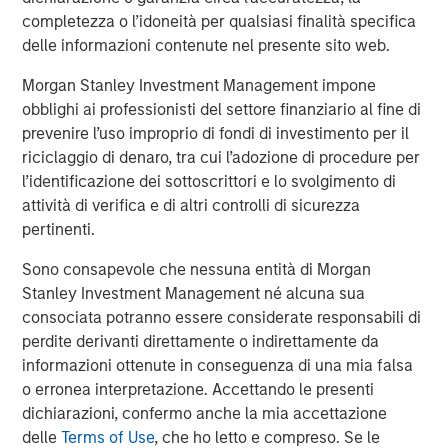
for example, steel companies provide materials for new
completezza o l’idoneità per qualsiasi finalità specifica
data centers, industrials develop power and cooling
delle informazioni contenute nel presente sito web.
solutions, and utilities scale up to meet the needs of
Morgan Stanley Investment Management impone
power-hungry AI models.
obblighi ai professionisti del settore finanziario al fine di
But it is not just tech companies…
prevenire l’uso improprio di fondi di investimento per il
This dynamic is not constrained to the technology sector.
riciclaggio di denaro, tra cui l’adozione di procedure per
Other (less discussed) sectors are also expected to
l’identificazione dei sottoscrittori e lo svolgimento di
increase their capex during the back half of 2025, on
attività di verifica e di altri controlli di sicurezza
what we expect will be lower structural and economic
pertinenti.
concerns as uncertainty settles (Display 1). The average
Sono consapevole che nessuna entità di Morgan
capex spend across industries is expected to increase 8%
Stanley Investment Management né alcuna sua
in 2025, a notable pickup from recent years. Outside of
consociata potranno essere considerate responsabili di
internet services and utilities power generation (for
perdite derivanti direttamente o indirettamente da
datacenter buildout), many of the industries listed as
informazioni ottenute in conseguenza di una mia falsa
increasing their capex need to support their existing
o erronea interpretazione. Accettando le presenti
asset bases.
dichiarazioni, confermo anche la mia accettazione
delle
Terms of Use
, che ho letto e compreso. Se le