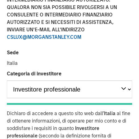
Business Momentum
QUALORA NON SIA POSSIBILE RIVOLGERSI A UN
CONSULENTE O INTERMEDIARIO FINANZIARIO
AUTORIZZATO E SI NECESSITI DI ASSISTENZA,
19 AGOSTO 2025
INVIARE UN’E-MAIL ALL’INDIRIZZO
CSLUX@MORGANSTANLEY.COM
Sede
The Author
Italia
Bradley Galko, CFA
Categoria di investitore
Managing Director
Dichiaro di accedere a questo sito web dall’
Italia
al fine
di ottenere informazioni, di operare per mio conto e di
“We think the network effects of greater
capital expenditure will be vast, both for the
soddisfare i requisiti in quanto
Investitore
companies investing in their businesses
professionale
(secondo la definizione fornita di