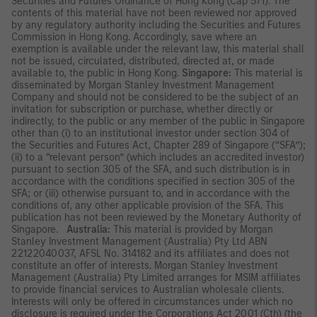
Securities and Futures Ordinance of Hong Kong (Cap 571). The
contents of this material have not been reviewed nor approved
by any regulatory authority including the Securities and Futures
Commission in Hong Kong. Accordingly, save where an
exemption is available under the relevant law, this material shall
not be issued, circulated, distributed, directed at, or made
available to, the public in Hong Kong.
Singapore:
This material is
disseminated by Morgan Stanley Investment Management
Company and should not be considered to be the subject of an
invitation for subscription or purchase, whether directly or
indirectly, to the public or any member of the public in Singapore
other than (i) to an institutional investor under section 304 of
the Securities and Futures Act, Chapter 289 of Singapore (“SFA”);
(ii) to a “relevant person” (which includes an accredited investor)
pursuant to section 305 of the SFA, and such distribution is in
accordance with the conditions specified in section 305 of the
SFA; or (iii) otherwise pursuant to, and in accordance with the
conditions of, any other applicable provision of the SFA. This
publication has not been reviewed by the Monetary Authority of
Singapore.
Australia:
This material is provided by Morgan
Stanley Investment Management (Australia) Pty Ltd ABN
22122040037, AFSL No. 314182 and its affiliates and does not
constitute an offer of interests. Morgan Stanley Investment
Management (Australia) Pty Limited arranges for MSIM affiliates
to provide financial services to Australian wholesale clients.
Interests will only be offered in circumstances under which no
disclosure is required under the Corporations Act 2001 (Cth) (the