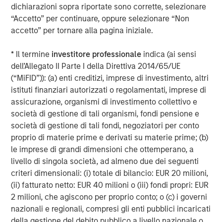
Capex Spending Growth by End-Market
dichiarazioni sopra riportate sono corrette, selezionare
“Accetto” per continuare, oppure selezionare “Non
Display 1
accetto” per tornare alla pagina iniziale.
* Il termine
investitore professionale
indica (ai sensi
dell’Allegato II Parte I della Direttiva 2014/65/UE
(“MiFID”)): (a) enti creditizi, imprese di investimento, altri
istituti finanziari autorizzati o regolamentati, imprese di
assicurazione, organismi di investimento collettivo e
società di gestione di tali organismi, fondi pensione e
società di gestione di tali fondi, negoziatori per conto
proprio di materie prime e derivati su materie prime; (b)
le imprese di grandi dimensioni che ottemperano, a
livello di singola società, ad almeno due dei seguenti
criteri dimensionali: (i) totale di bilancio: EUR 20 milioni,
(ii) fatturato netto: EUR 40 milioni o (iii) fondi propri: EUR
2 milioni, che agiscono per proprio conto; o (c) i governi
nazionali e regionali, compresi gli enti pubblici incaricati
Source: Bloomberg Finance, as of June 2025.
della gestione del debito pubblico a livello nazionale o