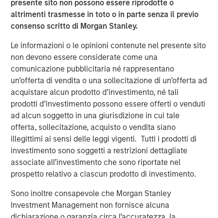
cost, they can create value for shareholders through
presente sito non possono essere riprodotte o
compounding value-added returns on a growing asset
altrimenti trasmesse in toto o in parte senza il previo
base. This assumes management continues to make
consenso scritto di Morgan Stanley.
thoughtful capital allocation decisions, a topic we spend
Le informazioni o le opinioni contenute nel presente sito
considerable time discussing with companies. Second,
non devono essere considerate come una
greater capex supports the broader economy by creating
comunicazione pubblicitaria né rappresentano
more business or revenue for capital goods providers,
un’offerta di vendita o una sollecitazione di un’offerta ad
which typically supports employment and earnings.
acquistare alcun prodotto d’investimento, né tali
Tech capex has material downstream impacts
prodotti d’investimento possono essere offerti o venduti
As seen in Display 1,
the internet services sub-sector has
ad alcun soggetto in una giurisdizione in cui tale
remained relatively immune to this overarching
offerta, sollecitazione, acquisto o vendita siano
uncertainty—a strong example of capital dynamics at
illegittimi ai sensi delle leggi vigenti. Tutti i prodotti di
work. The artificial intelligence (AI) race continues at full
investimento sono soggetti a restrizioni dettagliate
speed, undeterred by either economic or secular global
associate all’investimento che sono riportate nel
uncertainties. Not only are these companies likely
prospetto relativo a ciascun prodotto di investimento.
compounding value on high returns, but they are doing so
Sono inoltre consapevole che Morgan Stanley
with excellent cash flows and enviable balance sheets.
Investment Management non fornisce alcuna
The economic multiplier of this spending is significant—
dichiarazione o garanzia circa l’accuratezza, la