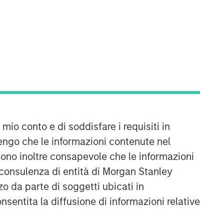
Emerging Markets Debt Team
 mio conto e di soddisfare i requisiti in
Our over 40-year history of managing
engo che le informazioni contenute nel
emerging markets debt has given us a
Sono inoltre consapevole che le informazioni
unique perspective on managing risk
for our clients. Our focus on utilizing
 consulenza di entità di Morgan Stanley
the full investment universe,
o da parte di soggetti ubicati in
concentrating our research on
onsentita la diffusione di informazioni relative
countries and companies exhibiting
structural changes, and our world-