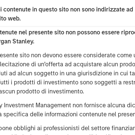
 contenute in questo sito non sono indirizzate ad
 sito web.
d since the pandemic
enute nel presente sito non possono essere riprod
rgan Stanley.
 presente sito non devono essere considerate come
lecitazione di un’offerta ad acquistare alcun prodot
ti ad alcun soggetto in una giurisdizione in cui tal
 Tutti i prodotti di investimento sono soggetti a res
ciascun prodotto di investimento.
 Investment Management non fornisce alcuna dichi
tà specifica delle informazioni contenute nel prese
bblighi ai professionisti del settore finanziario 