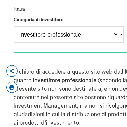
in the UK
Italia
Categoria di investitore
06 OTTOBRE 2025
The UK gilt market is nervous about N
Reeves, Chancellor of the Exchequer,
Dichiaro di accedere a questo sito web dall’
I
to hit the government’s fiscal target w
quanto
Investitore professionale
(secondo la
promises not to raise certain taxes?
presente sito non sono destinate a, e non de
contenute nel presente sito possono riguarda
The near-term nervousness just unde
Investment Management, ma non si rivolgono, n
over the UK’s ability to generate pro
giurisdizioni in cui la distribuzione di prodot
a recurring theme in the UK, as real g
ai prodotti d’investimento.
the pandemic (see chart below).