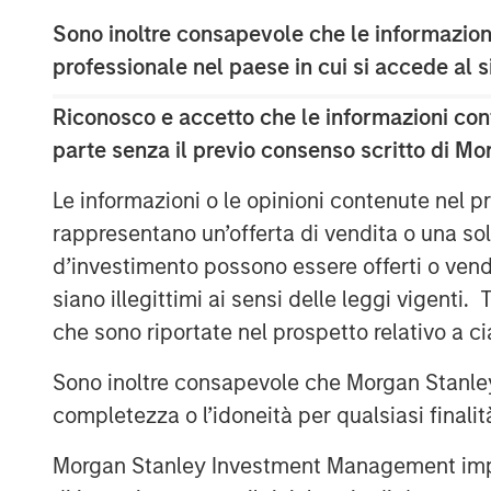
Sono inoltre consapevole che le informazioni
professionale nel paese in cui si accede al
Growth in the UK has flatline
Riconosco e accetto che le informazioni cont
Display 1
parte senza il previo consenso scritto di Mo
Le informazioni o le opinioni contenute nel
rappresentano un’offerta di vendita o una sol
d’investimento possono essere offerti o vendu
siano illegittimi ai sensi delle leggi vigenti.
che sono riportate nel prospetto relativo a 
Sono inoltre consapevole che Morgan Stanley
completezza o l’idoneità per qualsiasi finali
Morgan Stanley Investment Management impone o