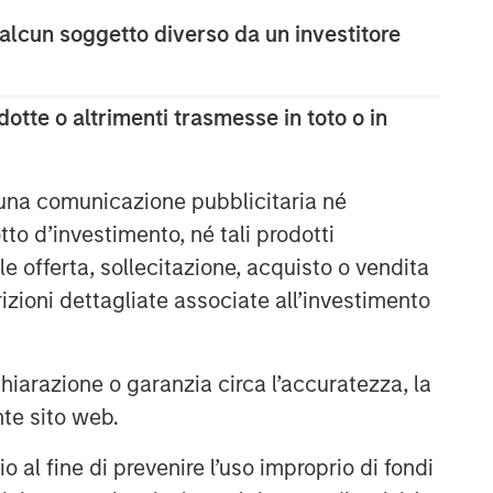
class dedicated trading and
 alcun soggetto diverso da un investitore
operations team differentiates us from
other managers and drives our
performance.
otte o altrimenti trasmesse in toto o in
Approfondimenti correlati
 una comunicazione pubblicitaria né
ARTICOLO
to d’investimento, né tali prodotti
Emerging Markets Debt
e offerta, sollecitazione, acquisto o vendita
Monitor – Q2 2026
trizioni dettagliate associate all’investimento
ARTICOLO
arazione o garanzia circa l’accuratezza, la
Emerging Markets Debt Holds
Firm Amid Rising Geopolitical
nte sito web.
Tensions
al fine di prevenire l’uso improprio di fondi
VIDEO