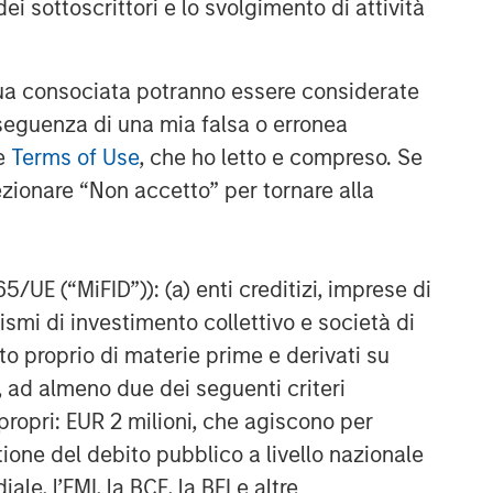
ei sottoscrittori e lo svolgimento di attività
Video: Why Emerging Markets
Debt Now - Strategy, Edge
and Long Term Opportunity
a consociata potranno essere considerate
nseguenza di una mia falsa o erronea
le
Terms of Use
, che ho letto e compreso. Se
ezionare “Non accetto” per tornare alla
65/UE (“MiFID”)): (a) enti creditizi, imprese di
nismi di investimento collettivo e società di
nto proprio di materie prime e derivati su
, ad almeno due dei seguenti criteri
di propri: EUR 2 milioni, che agiscono per
stione del debito pubblico a livello nazionale
le, l’FMI, la BCE, la BEI e altre