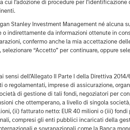
ra cui l’adozione di procedure per l’identificazione d
inenti.
pinions expressed are those of the portfolio
rgan Stanley Investment Management né alcuna su
s presentation and are subject to change at
te o indirettamente da informazioni ottenute in co
nditions, and may not necessarily come to
iarazioni, confermo anche la mia accettazione del
t market conditions, subject to change, and
e, selezionare “Accetto” per continuare, oppure sel
mance is not indicative of future results.
al target for this year, there is no
 that off next year or in the ones that
ai sensi dell’Allegato II Parte I della Direttiva 2014/
Chancellor is working diligently, the
zati o regolamentati, imprese di assicurazione, orga
lation. Since 2019, the number of
ocietà di gestione di tali fondi, negoziatori per co
hly 400,000, to 9.1 million people, per
sioni che ottemperano, a livello di singola società
ioni, (ii) fatturato netto: EUR 40 milioni o (iii) fon
ame – they are just responding to
onali, compresi gli enti pubblici incaricati della ge
at disable and demotivate the
 internazionali e sovranazionali come la Banca mondia