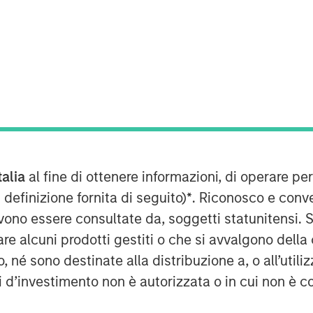
ovember’s fall budget. Will Rachel
 be able to come up with measures
talia
al fine di ottenere informazioni, di operare per
ithout violating explicit public
 definizione fornita di seguito)
*
. Riconosco e conv
vono essere consultate da, soggetti statunitensi. 
re alcuni prodotti gestiti o che si avvalgono della
rscores broader market concern
é sono destinate alla distribuzione a, o all’utilizz
ductivity and growth. This has been
ti d’investimento non è autorizzata o in cui non è c
rowth has essentially flatlined since