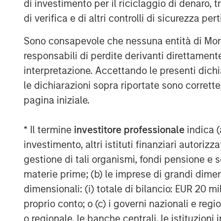
di investimento per il riciclaggio di denaro, t
di verifica e di altri controlli di sicurezza pert
Source: International Monetary Fund via FRED.
For illustrative purposes only. The views and o
Sono consapevole che nessuna entità di Mo
management team at the time of writing/of thi
responsabili di perdite derivanti direttamen
any time due to market, economic, or other co
interpretazione. Accettando le presenti dich
pass. Forecasts/estimates are based on curren
le dichiarazioni sopra riportate sono corrett
may not necessarily come to pass.
Past perfor
pagina iniziale.
Even if Reeves manages to hit the UK’s fisc
clear path for how she will be able to pull
* Il termine
investitore professionale
indica (
follow. The big problem is that while the 
investimento, altri istituti finanziari autoriz
same cannot be said for the broader popu
gestione di tali organismi, fondi pensione e s
people who are inactive has risen by roug
materie prime; (b) le imprese di grandi dimen
the Office for National Statistics.
dimensionali: (i) totale di bilancio: EUR 20 mil
In our view, British workers are not to bl
proprio conto; o (c) i governi nazionali e regi
(dis)incentives in government policies th
o regionale, le banche centrali, le istituzioni