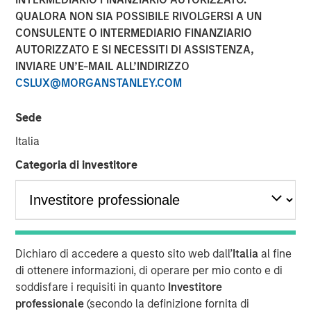
Today's Risk Environment
QUALORA NON SIA POSSIBILE RIVOLGERSI A UN
CONSULENTE O INTERMEDIARIO FINANZIARIO
AUTORIZZATO E SI NECESSITI DI ASSISTENZA,
12 MAGGIO 2026
INVIARE UN’E-MAIL ALL’INDIRIZZO
CSLUX@MORGANSTANLEY.COM
Sede
The Author
Italia
Tony Charles
Categoria di investitore
Managing Director
Introduction:
Dichiaro di accedere a questo sito web dall’
Italia
al fine
The outlook for the Middle East remains highly uncertain,
di ottenere informazioni, di operare per mio conto e di
with ongoing disruption from logistical constraints, higher
soddisfare i requisiti in quanto
Investitore
oil prices, and elevated geopolitical risk likely to persist
professionale
(secondo la definizione fornita di