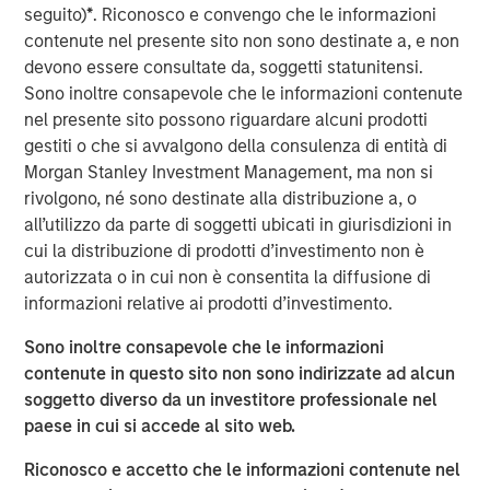
until there is clear de-escalation. Markets have already
seguito)
*
. Riconosco e convengo che le informazioni
priced in the inflationary impact of higher energy costs,
contenute nel presente sito non sono destinate a, e non
pushing rates higher. In the U.S., Morgan Stanley has
devono essere consultate da, soggetti statunitensi.
raised its 2026 inflation forecast from 2.6% to 3.2% and
Sono inoltre consapevole che le informazioni contenute
pushed expected Fed rate cuts (50bps) into the second
nel presente sito possono riguardare alcuni prodotti
half of 2026.
gestiti o che si avvalgono della consulenza di entità di
Morgan Stanley Investment Management, ma non si
Oil prices may remain elevated for longer, reflecting both
rivolgono, né sono destinate alla distribuzione a, o
damage to regional production capacity and the need to
all’utilizzo da parte di soggetti ubicati in giurisdizioni in
replenish oil reserves, with potential spillovers to the
cui la distribuzione di prodotti d’investimento non è
broader macro cycle through weaker demand and
autorizzata o in cui non è consentita la diffusione di
possible production curbs. Consistent with this, Morgan
informazioni relative ai prodotti d’investimento.
Stanley has reduced its US GDP forecasts by 30bps to
2.3% in 2026 and 2.1% in 2027, from 2.6% and 2.4%
Sono inoltre consapevole che le informazioni
respectively.
contenute in questo sito non sono indirizzate ad alcun
soggetto diverso da un investitore professionale nel
This backdrop favors real estate credit strategies that
paese in cui si accede al sito web.
deliver above average returns, durable income, and
downside protection, particularly in sectors supported by
Riconosco e accetto che le informazioni contenute nel