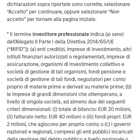
dichiarazioni sopra riportate sono corrette, selezionare
“Accetto” per continuare, oppure selezionare “Non
accetto” per tornare alla pagina iniziale.
* Il termine
investitore professionale
indica (ai sensi
dell’Allegato II Parte I della Direttiva 2014/65/UE
(“MiFID”)): (a) enti creditizi, imprese di investimento, altri
istituti finanziari autorizzati o regolamentati, imprese di
assicurazione, organismi di investimento collettivo e
società di gestione di tali organismi, fondi pensione e
Additionally higher in-place yields provide an additional
società di gestione di tali fondi, negoziatori per conto
cushion against a higher interest rate environment. In
proprio di materie prime e derivati su materie prime; (b)
student housing, demand has historically proven resilient
le imprese di grandi dimensioni che ottemperano, a
during periods of economic stress, as students often
livello di singola società, ad almeno due dei seguenti
delay entering the workforce and pursue higher
criteri dimensionali: (i) totale di bilancio: EUR 20 milioni,
education. Importantly, demand is driven by enrollment
(ii) fatturato netto: EUR 40 milioni o (iii) fondi propri: EUR
rather than discretionary consumer spending, supporting
2 milioni, che agiscono per proprio conto; o (c) i governi
rent durability across cycles.
nazionali e regionali, compresi gli enti pubblici incaricati
della gestione del debito pubblico a livello nazionale o