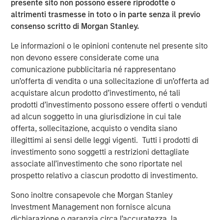
long term structural demand
presente sito non possono essere riprodotte o
altrimenti trasmesse in toto o in parte senza il previo
Real Estate Fundamentals
consenso scritto di Morgan Stanley.
Real estate fundamentals should benefit from a further
pullback in supply. Rising energy linked inputs such as
Le informazioni o le opinioni contenute nel presente sito
diesel, petrochemicals, and logistics costs are increasing
non devono essere considerate come una
construction expenses and impairing development
comunicazione pubblicitaria né rappresentano
feasibility, reinforcing the existing supply slowdown,
un’offerta di vendita o una sollecitazione di un’offerta ad
delaying new starts, and supporting rent growth for
acquistare alcun prodotto d’investimento, né tali
standing assets. Additionally, real estate’s alignment with
prodotti d’investimento possono essere offerti o venduti
long term structural themes, including demographics and
ad alcun soggetto in una giurisdizione in cui tale
deglobalization, continues to provide stability during
offerta, sollecitazione, acquisto o vendita siano
periods of volatility, alongside an intensified focus on
illegittimi ai sensi delle leggi vigenti. Tutti i prodotti di
energy efficiency and renewable solutions.
investimento sono soggetti a restrizioni dettagliate
associate all’investimento che sono riportate nel
At the sector level, industrial assets are likely to be
prospetto relativo a ciascun prodotto di investimento.
relative beneficiaries as supply chain resiliency, defense
spending and inventory buffering drive incremental
Sono inoltre consapevole che Morgan Stanley
demand, though near term headwinds may emerge from
Investment Management non fornisce alcuna
higher shipping and energy costs, particularly for smaller
dichiarazione o garanzia circa l’accuratezza, la