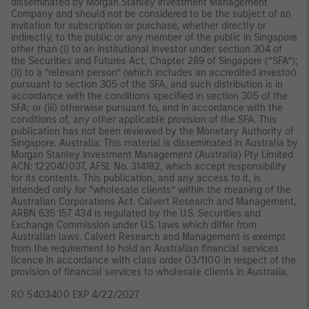
disseminated by Morgan Stanley Investment Management
Company and should not be considered to be the subject of an
invitation for subscription or purchase, whether directly or
indirectly, to the public or any member of the public in Singapore
other than (i) to an institutional investor under section 304 of
the Securities and Futures Act, Chapter 289 of Singapore (“SFA”);
(ii) to a “relevant person” (which includes an accredited investor)
pursuant to section 305 of the SFA, and such distribution is in
accordance with the conditions specified in section 305 of the
SFA; or (iii) otherwise pursuant to, and in accordance with the
conditions of, any other applicable provision of the SFA. This
publication has not been reviewed by the Monetary Authority of
Singapore. Australia: This material is disseminated in Australia by
Morgan Stanley Investment Management (Australia) Pty Limited
ACN: 122040037, AFSL No. 314182, which accept responsibility
for its contents. This publication, and any access to it, is
intended only for “wholesale clients” within the meaning of the
Australian Corporations Act. Calvert Research and Management,
ARBN 635 157 434 is regulated by the U.S. Securities and
Exchange Commission under U.S. laws which differ from
Australian laws. Calvert Research and Management is exempt
from the requirement to hold an Australian financial services
licence in accordance with class order 03/1100 in respect of the
provision of financial services to wholesale clients in Australia.
RO 5403400 EXP 4/22/2027