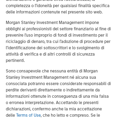
transportation-oriented tenants and port proximate
completezza o l’idoneità per qualsiasi finalità specifica
assets. Residential real estate should remain the least
delle informazioni contenute nel presente sito web.
impacted overall given housing’s needs-based nature and
Morgan Stanley Investment Management impone
rising mortgage rates that exacerbate for sale
obblighi ai professionisti del settore finanziario al fine di
affordability challenges, although lower income
prevenire l’uso improprio di fondi di investimento per il
segments are more sensitive to energy driven inflation.
riciclaggio di denaro, tra cui l’adozione di procedure per
As an extension to traditional multifamily, both senior
l’identificazione dei sottoscrittori e lo svolgimento di
living and student housing sectors should continue to
attività di verifica e di altri controlli di sicurezza
remain attractive. While higher energy costs may
pertinenti.
pressure margins for senior living operators in the near-
term, strong top-line growth driven by the rapid
Sono consapevole che nessuna entità di Morgan
expansion of the baby boomer cohort and continued low
Stanley Investment Management né alcuna sua
supply should support outsized NOI growth.
consociata potranno essere considerate responsabili di
perdite derivanti direttamente o indirettamente da
informazioni ottenute in conseguenza di una mia falsa
o erronea interpretazione. Accettando le presenti
dichiarazioni, confermo anche la mia accettazione
delle
Terms of Use
, che ho letto e compreso. Se le