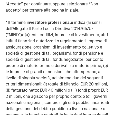
constrained supply. In this environment,
“Accetto” per continuare, oppure selezionare “Non
diversified portfolios and selective asset-level
accetto” per tornare alla pagina iniziale.
7-AGO-2026
5
investing remain critical.
* Il termine
investitore professionale
indica (ai sensi
dell’Allegato II Parte I della Direttiva 2014/65/UE
(“MiFID”)): (a) enti creditizi, imprese di investimento, altri
istituti finanziari autorizzati o regolamentati, imprese di
assicurazione, organismi di investimento collettivo e
società di gestione di tali organismi, fondi pensione e
DISCLOSURES
società di gestione di tali fondi, negoziatori per conto
proprio di materie prime e derivati su materie prime; (b)
The statements above reflect the opinions and views of the
Morgan Stanley Real Estate Investing (“MSREI”) as of the date
le imprese di grandi dimensioni che ottemperano, a
hereof and not as of any future date and will not be updated or
livello di singola società, ad almeno due dei seguenti
supplemented. All forecasts are speculative, subject to change
criteri dimensionali: (i) totale di bilancio: EUR 20 milioni,
at any time and may not come to pass due to economic and
market conditions.
(ii) fatturato netto: EUR 40 milioni o (iii) fondi propri: EUR
2 milioni, che agiscono per proprio conto; o (c) i governi
Information regarding expected market returns and market
outlooks is based on the research, analysis, and opinions of the
nazionali e regionali, compresi gli enti pubblici incaricati
investment team of the AIP Private Markets Team. These
della gestione del debito pubblico a livello nazionale o
conclusions are speculative in nature, may not come to pass,
and are not intended to predict the future of any specific Morgan
regionale, le banche centrali, le istituzioni internazionali