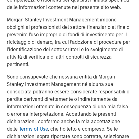
delle informazioni contenute nel presente sito web.
Morgan Stanley Investment Management impone
obblighi ai professionisti del settore finanziario al fine di
prevenire l’uso improprio di fondi di investimento per il
riciclaggio di denaro, tra cui l’adozione di procedure per
l’identificazione dei sottoscrittori e lo svolgimento di
attività di verifica e di altri controlli di sicurezza
pertinenti.
ARTICOLO
A
Sono consapevole che nessuna entità di Morgan
Real Estate Midyear Outlook:
T
Stanley Investment Management né alcuna sua
Constructive Amid Fluid Backdrop
St
consociata potranno essere considerate responsabili di
A
The current macroenvironment remains resilient
A
perdite derivanti direttamente o indirettamente da
despite elevated volatility and divergence across
Q
informazioni ottenute in conseguenza di una mia falsa
markets. As inflation and energy prices keep
p
o erronea interpretazione. Accettando le presenti
central banks hawkish, real estate continues to
i
dichiarazioni, confermo anche la mia accettazione
offer attractive relative value, supported by a
a
delle
Terms of Use
, che ho letto e compreso. Se le
25% repricing, durable income streams, and
r
dichiarazioni sopra riportate sono corrette, selezionare