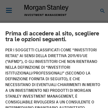
Prima di accedere al sito, scegliere
INSIGHTS
tra le opzioni seguenti.
Lauren Hochfelder on
PER I SOGGETTI CLASSIFICATI COME “INVESTITORI
Bloomberg Surveillance
RETAIL” AI SENSI DELLA DIRETTIVA 2011/61/UE
(“AIFMD”), O GLI INVESTITORI CHE NON RIENTRANO
Radio
NELLA DEFINIZIONE DI “INVESTITORI
ISTITUZIONALI/PROFESSIONALI” (SECONDO LA
DEFINIZIONE FORNITA DI SEGUITO), E CHE
28 MAGGIO 2024
NECESSITANO DI EVENTUALI CHIARIMENTI IN MERITO
A UN INVESTIMENTO NEI PRODOTTI DI MORGAN
Lauren Hochfelder
STANLEY INVESTMENT MANAGEMENT, È
Managing Director
CONSIGLIABILE RIVOLGERSI A UN CONSULENTE O
INTERMEDIARIO FINANZIARIO AUTORIZZATO.