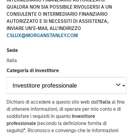
QUALORA NON SIA POSSIBILE RIVOLGERSI A UN
CONSULENTE O INTERMEDIARIO FINANZIARIO
AUTORIZZATO E SI NECESSITI DI ASSISTENZA,
INVIARE UN’E-MAIL ALL’INDIRIZZO
CSLUX@MORGANSTANLEY.COM
Play
Sede
Italia
Categoria di investitore
Video
Lauren Hochfelder joins Bloomberg Surveillance Radio to
discuss her outlook on commercial real estate and
Dichiaro di accedere a questo sito web dall’
Italia
al fine
sectors where she sees potential opportunity.
di ottenere informazioni, di operare per mio conto e di
soddisfare i requisiti in quanto
Investitore
About Bloomberg Surveillance Radio
professionale
(secondo la definizione fornita di
The economy and the markets are “under surveillance”
seguito)
*
. Riconosco e convengo che le informazioni
as they cover the latest in finance, economics, and