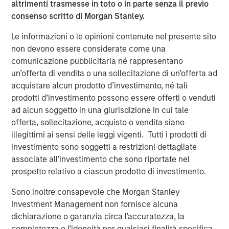
altrimenti trasmesse in toto o in parte senza il previo
consenso scritto di Morgan Stanley.
The Author
Le informazioni o le opinioni contenute nel presente sito
non devono essere considerate come una
comunicazione pubblicitaria né rappresentano
un’offerta di vendita o una sollecitazione di un’offerta ad
acquistare alcun prodotto d’investimento, né tali
Lauren Hochfelder
prodotti d’investimento possono essere offerti o venduti
ad alcun soggetto in una giurisdizione in cui tale
Managing Director
offerta, sollecitazione, acquisto o vendita siano
illegittimi ai sensi delle leggi vigenti. Tutti i prodotti di
investimento sono soggetti a restrizioni dettagliate
associate all’investimento che sono riportate nel
prospetto relativo a ciascun prodotto di investimento.
Approfondimenti in primo
piano
Sono inoltre consapevole che Morgan Stanley
Investment Management non fornisce alcuna
dichiarazione o garanzia circa l’accuratezza, la
completezza o l’idoneità per qualsiasi finalità specifica