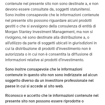
contenute nel presente sito non sono destinate a, e non
investment. Join Tom Keene and Paul Sweeney for the
devono essere consultate da, soggetti statunitensi.
latest conversations from Bloomberg Surveillance Radio.
Sono inoltre consapevole che le informazioni contenute
nel presente sito possono riguardare alcuni prodotti
gestiti o che si avvalgono della consulenza di entità di
Approfondimenti correlati
Morgan Stanley Investment Management, ma non si
AUDIO
rivolgono, né sono destinate alla distribuzione a, o
all’utilizzo da parte di soggetti ubicati in giurisdizioni in
Building Durable Real Estate Portfolios at
cui la distribuzione di prodotti d’investimento non è
Morgan Stanley with Lauren Hochfelder
autorizzata o in cui non è consentita la diffusione di
informazioni relative ai prodotti d’investimento.
VIDEO
Sono inoltre consapevole che le informazioni
Lauren Hochfelder on The Alts Report
contenute in questo sito non sono indirizzate ad alcun
soggetto diverso da un investitore professionale nel
paese in cui si accede al sito web.
ALTS IN FOCUS
Riconosco e accetto che le informazioni contenute nel
Real Estate Outlook with Lauren Hochfelder
presente sito non possono essere riprodotte o