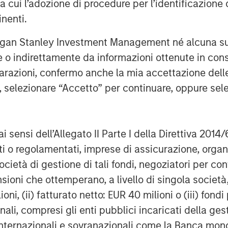
ra cui l’adozione di procedure per l’identificazione d
fondimenti in primo
inenti.
rgan Stanley Investment Management né alcuna su
te o indirettamente da informazioni ottenute in co
iarazioni, confermo anche la mia accettazione del
e, selezionare “Accetto” per continuare, oppure sel
OM THE EMERGING
TRIMESTRALE
CO
ai sensi dell’Allegato II Parte I della Direttiva 2014/
zati o regolamentati, imprese di assicurazione, orga
The BEAT™ for Q3
T
lectric
ocietà di gestione di tali fondi, negoziatori per co
2026 - August
Cr
es to
sioni che ottemperano, a livello di singola società
Cr
Use The BEAT™ as your
We
ids: China’s
ioni, (ii) fatturato netto: EUR 40 milioni o (iii) fon
Pr
robots sit at the
timely resource for the
cro
anufacturing
onali, compresi gli enti pubblici incaricati della ge
a
on of hardware, AI,
markets. Each edition gives
pre
ring, real-world
 internazionali e sovranazionali come la Banca mondia
you ideas and insights that
bet