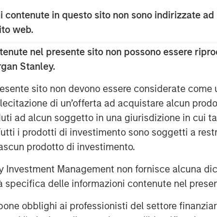
2
on globally every year,
removing
 contenute in questo sito non sono indirizzate ad
ignificantly reduce accidents—
 sito web.
ed injury and mortality while reducing
evenue opportunity for property and
enute nel presente sito non possono essere riprod
rgan Stanley.
d change our conception of personal
 presente sito non devono essere considerate come
lecitazione di un’offerta ad acquistare alcun prodot
ti ad alcun soggetto in una giurisdizione in cui tal
 Tutti i prodotti di investimento sono soggetti a res
ciascun prodotto di investimento.
 Investment Management non fornisce alcuna dichi
tà specifica delle informazioni contenute nel prese
bblighi ai professionisti del settore finanziario 