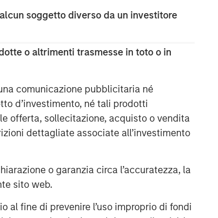
 alcun soggetto diverso da un investitore
The Wisdom of Crowds in
Markets: Crowd Behavior in
Prediction, Betting, and Stock
Markets
otte o altrimenti trasmesse in toto o in
ARTICOLO
AI in Active Fund Management:
The State of Adoption in 2026
 una comunicazione pubblicitaria né
to d’investimento, né tali prodotti
e offerta, sollecitazione, acquisto o vendita
CONSILIENT OBSERVER
trizioni dettagliate associate all’investimento
Opportunities and
Expectations: The Present
Value of Growth Opportunities
arazione o garanzia circa l’accuratezza, la
in Valuation
nte sito web.
al fine di prevenire l’uso improprio di fondi