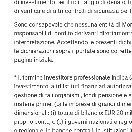
di investimento per il riciclaggio di denaro, t
Appro
di verifica e di altri controlli di sicurezza pert
Sono consapevole che nessuna entità di Mo
responsabili di perdite derivanti direttamen
interpretazione. Accettando le presenti dich
le dichiarazioni sopra riportate sono corrett
pagina iniziale.
ARTICOLO
TALES FR
* Il termine
investitore professionale
indica (
WORLD
investimento, altri istituti finanziari autoriz
The MSIM
From E
gestione di tali organismi, fondi pensione e s
Quantitative
Vehicl
materie prime; (b) le imprese di grandi dimen
Duration Strategy
Anton Heese and Matas Vala
Humano
dimensionali: (i) totale di bilancio: EUR 20 mil
Model: A Factor-
Humanoid 
explore the Quantitative
Next M
proprio conto; o (c) i governi nazionali e regi
Based Approach to
intersecti
Duration Strategy Model, one
Leap
manufactu
o regionale, le banche centrali, le istituzioni
Managing Interest
of the proprietary tools the