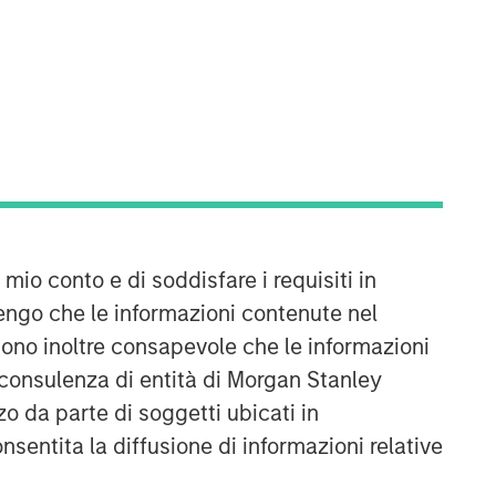
Counterpoint Global
 mio conto e di soddisfare i requisiti in
Counterpoint Global’s culture fosters
engo che le informazioni contenute nel
collaboration, creativity, continued
Sono inoltre consapevole che le informazioni
development and differentiated
thinking.
 consulenza di entità di Morgan Stanley
o da parte di soggetti ubicati in
Approfondimenti correlati
onsentita la diffusione di informazioni relative
CONSILIENT OBSERVER