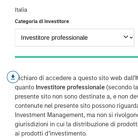
Autonomous Ve
Italia
Categoria di investitore
31 AGOSTO 2017
Autonomous vehicles use a suite of sens
to “perceive” the environment and automa
Dichiaro di accedere a questo sito web dall’
I
enabling the vehicles to drive themselve
quanto
Investitore professionale
(secondo la
Autonomous vehicles could change not o
presente sito non sono destinate a, e non de
point B, but also how we live our lives.
contenute nel presente sito possono riguarda
For investors, the rise of autonomous veh
Investment Management, ma non si rivolgono, n
industries as far afield as health care, in
giurisdizioni in cui la distribuzione di prodot
instance, one of the key drivers of auto
ai prodotti d’investimento.
safety. Over 90% of all traffic accidents