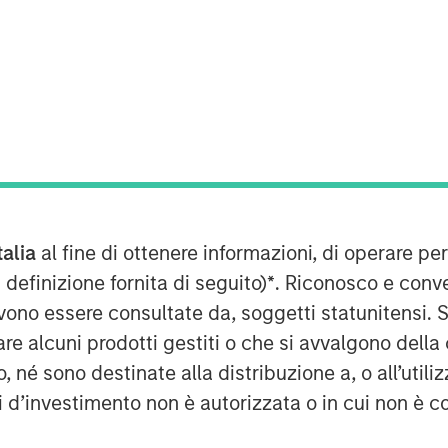
hicles
ors, actuators and a central computer
te the driving process, thereby
talia
al fine di ottenere informazioni, di operare per
s without human involvement.
 definizione fornita di seguito)
*
. Riconosco e conv
nly the way we move from point A to
vono essere consultate da, soggetti statunitensi. 
re alcuni prodotti gestiti o che si avvalgono della
icles has the potential to impact
é sono destinate alla distribuzione a, o all’utilizz
surance, internet and infrastructure. For
ti d’investimento non è autorizzata o in cui non è c
nomous vehicle adoption is improved
1
 are caused by human error.
With