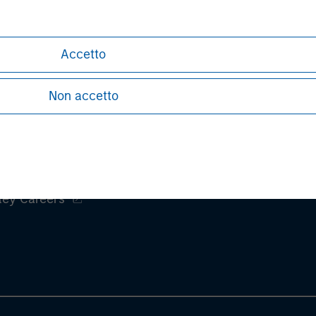
rative purposes only. Any performance quoted represents past 
ve risks, including the possible loss of principal.
Accetto
stors should carefully review the strategy’s relevant offeri
 PDF
.
Non accetto
ley
ley Careers