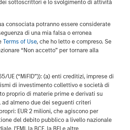
ei sottoscrittori e lo svolgimento di attività
 piano
a consociata potranno essere considerate
nseguenza di una mia falsa o erronea
le
Terms of Use
, che ho letto e compreso. Se
ezionare “Non accetto” per tornare alla
NSILIENT OBSERVER
65/UE (“MiFID”)): (a) enti creditizi, imprese di
nismi di investimento collettivo e società di
he Wisdom of
nto proprio di materie prime e derivati su
owds in Markets:
, ad almeno due dei seguenti criteri
owd Behavior in
 review the wisdom of
di propri: EUR 2 milioni, che agiscono per
ediction, Betting,
wds in the context of
stione del debito pubblico a livello nazionale
nd Stock Markets
diction markets, sports
le, l’FMI, la BCE, la BEI e altre
ting markets, parimutuel