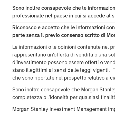
40,000 U.S. traffic fatalities and 1.2 milli
Sono inoltre consapevole che le informazioni
humans from the driving equation could s
professionale nel paese in cui si accede al
potentially benefiting both vehicle-relat
health care spending and the potential r
Riconosco e accetto che le informazioni cont
casualty insurance.
parte senza il previo consenso scritto di Mo
The coming of autonomous vehicles coul
Le informazioni o le opinioni contenute nel
transportation.
rappresentano un’offerta di vendita o una sol
d’investimento possono essere offerti o vendu
SCARICA IL PDF
siano illegittimi ai sensi delle leggi vigenti.
che sono riportate nel prospetto relativo a 
Sono inoltre consapevole che Morgan Stanley
completezza o l’idoneità per qualsiasi finali
Morgan Stanley Investment Management impone o