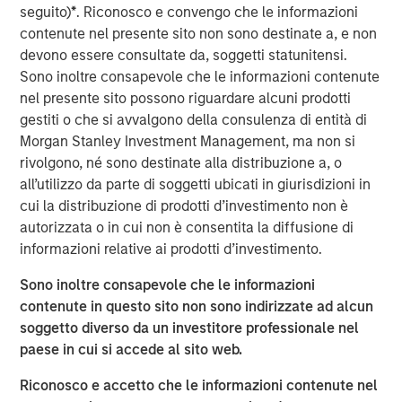
seguito)
*
. Riconosco e convengo che le informazioni
repeatable results.
contenute nel presente sito non sono destinate a, e non
devono essere consultate da, soggetti statunitensi.
Approfondimenti correlati
Sono inoltre consapevole che le informazioni contenute
nel presente sito possono riguardare alcuni prodotti
ARTICOLO
gestiti o che si avvalgono della consulenza di entità di
The MSIM Quantitative Duration Strategy
Morgan Stanley Investment Management, ma non si
Model: A Factor-Based Approach to
rivolgono, né sono destinate alla distribuzione a, o
Managing Interest Rates
all’utilizzo da parte di soggetti ubicati in giurisdizioni in
cui la distribuzione di prodotti d’investimento non è
ARTICOLO
autorizzata o in cui non è consentita la diffusione di
Broad Markets Fixed Income Multi-Sector
informazioni relative ai prodotti d’investimento.
Playbook: A World of Increasing Dispersion
Sono inoltre consapevole che le informazioni
contenute in questo sito non sono indirizzate ad alcun
GLOBAL FIXED INCOME BULLETIN
soggetto diverso da un investitore professionale nel
paese in cui si accede al sito web.
Video: Resilienza
Riconosco e accetto che le informazioni contenute nel