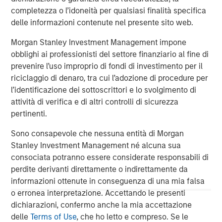
completezza o l’idoneità per qualsiasi finalità specifica
The MSIM Quantitative Duration
F
delle informazioni contenute nel presente sito web.
Strategy Model: A Factor-Based
C
Approach to Managing Interest Rates
Anton Heese and Matas Vala explore the
H
Morgan Stanley Investment Management impone
Quantitative Duration Strategy Model, one of the
h
obblighi ai professionisti del settore finanziario al fine di
proprietary tools the team uses to enhance their
c
prevenire l’uso improprio di fondi di investimento per il
investment process, as it helps provide structure
d
riciclaggio di denaro, tra cui l’adozione di procedure per
and rigour with identifying and processing
l
l’identificazione dei sottoscrittori e lo svolgimento di
relevant and important data.
C
attività di verifica e di altri controlli di sicurezza
f
pertinenti.
c
5-AGO-2026
5
Sono consapevole che nessuna entità di Morgan
Stanley Investment Management né alcuna sua
consociata potranno essere considerate responsabili di
perdite derivanti direttamente o indirettamente da
informazioni ottenute in conseguenza di una mia falsa
o erronea interpretazione. Accettando le presenti
dichiarazioni, confermo anche la mia accettazione
delle
Terms of Use
, che ho letto e compreso. Se le