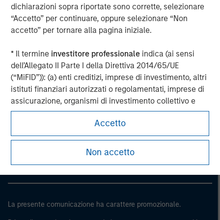
dichiarazioni sopra riportate sono corrette, selezionare
“Accetto” per continuare, oppure selezionare “Non
accetto” per tornare alla pagina iniziale.
* Il termine
investitore professionale
indica (ai sensi
dell’Allegato II Parte I della Direttiva 2014/65/UE
(“MiFID”)): (a) enti creditizi, imprese di investimento, altri
istituti finanziari autorizzati o regolamentati, imprese di
assicurazione, organismi di investimento collettivo e
società di gestione di tali organismi, fondi pensione e
Morgan Stanley
Accetto
società di gestione di tali fondi, negoziatori per conto
proprio di materie prime e derivati su materie prime; (b)
Morgan Stanley Careers
le imprese di grandi dimensioni che ottemperano, a
Non accetto
livello di singola società, ad almeno due dei seguenti
criteri dimensionali: (i) totale di bilancio: EUR 20 milioni,
(ii) fatturato netto: EUR 40 milioni o (iii) fondi propri: EUR
2 milioni, che agiscono per proprio conto; o (c) i governi
La presente comunicazione ha carattere promozionale.
nazionali e regionali, compresi gli enti pubblici incaricati
della gestione del debito pubblico a livello nazionale o