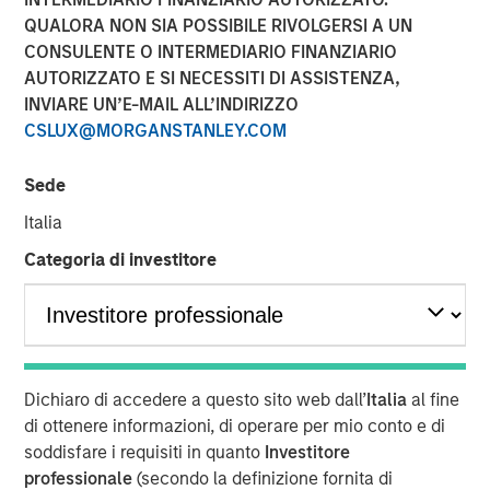
QUALORA NON SIA POSSIBILE RIVOLGERSI A UN
Play
CONSULENTE O INTERMEDIARIO FINANZIARIO
AUTORIZZATO E SI NECESSITI DI ASSISTENZA,
INVIARE UN’E-MAIL ALL’INDIRIZZO
CSLUX@MORGANSTANLEY.COM
Video
Sede
Fixed income markets are entering a more nuanced
Italia
phase as global central banks advance through their
easing cycles. Learn where we see opportunity—and
Categoria di investitore
where caution is warranted—as growth moderates and
policy paths continue to diverge.
Broad Markets Fixed Income Team
Dichiaro di accedere a questo sito web dall’
Italia
al fine
Our team provides exposure to what we consider the best
di ottenere informazioni, di operare per mio conto e di
ideas in fixed income. Leveraging the expertise of our
soddisfare i requisiti in quanto
Investitore
specialized teams, we use a team-based, rigorous and
professionale
(secondo la definizione fornita di
disciplined process that seeks out superior and