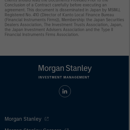
clients should read the Documents Provided Prior to the
Conclusion of a Contract carefully before executing an
agreement. This document is disseminated in Japan by MSIMJ,
Registered No. 410 (Director of Kanto Local Finance Bureau
(Financial Instruments Firms)), Membership: the Japan Securities
Dealers Association, The Investment Trusts Association, Japan,
the Japan Investment Advisers Association and the Type II
Financial Instruments Firms Association.
Morgan Stanley