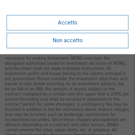
to Morgan Stanley Investment Management (Japan) Co., Ltd.
(“MSIMJ”)’s business with respect to discretionary investment
management agreements (“IMA”) and investment advisory
agreements (“IAA This is not for the purpose of a
Accetto
recommendation or solicitation of transactions or offers any
particular financial instruments. Under an IMA, with respect to
management of assets of a client, the client prescribes basic
management policies in advance and commissions MSIMJ to
Non accetto
make all investment decisions based on an analysis of the
value, etc. of the securities, and MSIMJ accepts such
commission. The client shall delegate to MSIMJ the authorities
necessary for making investment. MSIMJ exercises the
delegated authorities based on investment decisions of MSIMJ,
and the client shall not make individual instructions. All
investment profits and losses belong to the clients; principal is
not guaranteed. Please consider the investment objectives and
nature of risks before investing. As an investment advisory fee
for an IAA or an IMA, the amount of assets subject to the
contract multiplied by a certain rate (the upper limit is 2.16% per
annum (including tax)) shall be incurred in proportion to the
contract period. For some strategies, a contingency fee may be
incurred in addition to the fee mentioned above. Indirect charges
also may be incurred, such as brokerage commissions for
incorporated securities. Since these charges and expenses are
different depending on a contract and other factors, MSIMJ
cannot present the rates, upper limits, etc. in advance. All