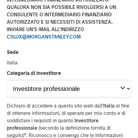
Managing Director
QUALORA NON SIA POSSIBILE RIVOLGERSI A UN
CONSULENTE O INTERMEDIARIO FINANZIARIO
AUTORIZZATO E SI NECESSITI DI ASSISTENZA,
INVIARE UN’E-MAIL ALL’INDIRIZZO
CSLUX@MORGANSTANLEY.COM
00:00
33:43
Sede
Italia
Hedge fund investing has undergone significant changes
Categoria di investitore
over the past two decades, but with multi-strategy
platforms now dominating, has the evolution peaked, or is
another shift on the horizon? Mark van der Zwan, CIO of
Hedge Fund Solutions at Morgan Stanley Investment
Dichiaro di accedere a questo sito web dall’
Italia
al fine
Management, joins Resonanz Spotlight to explore the
di ottenere informazioni, di operare per mio conto e di
past, present, and future of hedge fund investing. With 25
soddisfare i requisiti in quanto
Investitore
years of experience, Mark shares valuable insights you
professionale
(secondo la definizione fornita di
won’t want to miss.
seguito)
*
. Riconosco e convengo che le informazioni