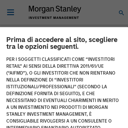
Prima di accedere al sito, scegliere
INSIGHTS
tra le opzioni seguenti.
Mark van der Zwan on
PER I SOGGETTI CLASSIFICATI COME “INVESTITORI
Resonanz Spotlight: The
RETAIL” AI SENSI DELLA DIRETTIVA 2011/61/UE
(“AIFMD”), O GLI INVESTITORI CHE NON RIENTRANO
Evolution of Hedge Fund
NELLA DEFINIZIONE DI “INVESTITORI
ISTITUZIONALI/PROFESSIONALI” (SECONDO LA
Investing
DEFINIZIONE FORNITA DI SEGUITO), E CHE
NECESSITANO DI EVENTUALI CHIARIMENTI IN MERITO
A UN INVESTIMENTO NEI PRODOTTI DI MORGAN
06 SETTEMBRE 2024
STANLEY INVESTMENT MANAGEMENT, È
CONSIGLIABILE RIVOLGERSI A UN CONSULENTE O
Mark van der Zwan
INTERMEDIARIO FINANZIARIO AUTORIZZATO.