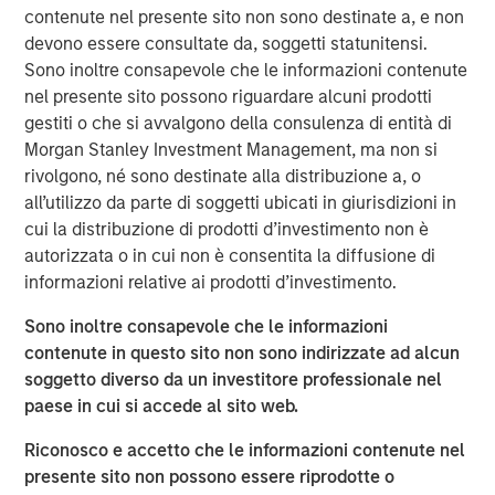
About Resonanz Spotlight
contenute nel presente sito non sono destinate a, e non
This is a podcast that explores the investment strategies,
devono essere consultate da, soggetti statunitensi.
the stories behind them, and meets the experts who
Sono inoltre consapevole che le informazioni contenute
create them.
nel presente sito possono riguardare alcuni prodotti
gestiti o che si avvalgono della consulenza di entità di
Morgan Stanley Real Estate Investing
Morgan Stanley Investment Management, ma non si
rivolgono, né sono destinate alla distribuzione a, o
Morgan Stanley Real Estate Investing (MSREI) manages
all’utilizzo da parte di soggetti ubicati in giurisdizioni in
global value-add / opportunistic and regional core / core-
cui la distribuzione di prodotti d’investimento non è
plus real estate investment strategies. The team's
autorizzata o in cui non è consentita la diffusione di
experience encompasses a broad array of asset classes,
informazioni relative ai prodotti d’investimento.
geographic regions and investment themes across all
phases of the real estate cycle.
Sono inoltre consapevole che le informazioni
contenute in questo sito non sono indirizzate ad alcun
soggetto diverso da un investitore professionale nel
Approfondimenti correlati
paese in cui si accede al sito web.
ALTS IN FOCUS
Riconosco e accetto che le informazioni contenute nel
Hedge Funds 2026 Midyear Outlook
presente sito non possono essere riprodotte o