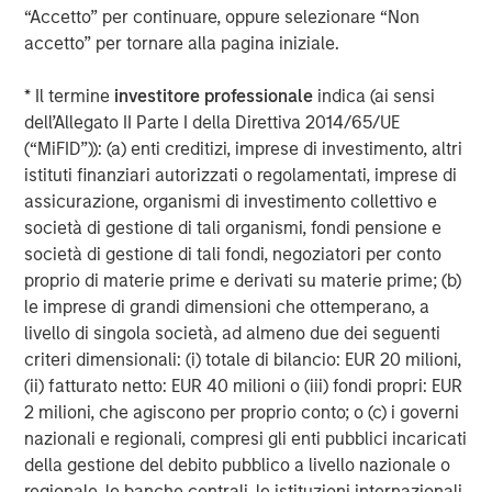
ARTICOLO
A
“Accetto” per continuare, oppure selezionare “Non
accetto” per tornare alla pagina iniziale.
Real Estate Midyear Outlook:
T
Constructive Amid Fluid Backdrop
St
* Il termine
investitore professionale
indica (ai sensi
A
The current macroenvironment remains resilient
A
dell’Allegato II Parte I della Direttiva 2014/65/UE
despite elevated volatility and divergence across
Q
(“MiFID”)): (a) enti creditizi, imprese di investimento, altri
markets. As inflation and energy prices keep
p
istituti finanziari autorizzati o regolamentati, imprese di
central banks hawkish, real estate continues to
i
assicurazione, organismi di investimento collettivo e
offer attractive relative value, supported by a
a
società di gestione di tali organismi, fondi pensione e
25% repricing, durable income streams, and
r
società di gestione di tali fondi, negoziatori per conto
constrained supply. In this environment,
proprio di materie prime e derivati su materie prime; (b)
diversified portfolios and selective asset-level
7-AGO-2026
5
le imprese di grandi dimensioni che ottemperano, a
investing remain critical.
livello di singola società, ad almeno due dei seguenti
criteri dimensionali: (i) totale di bilancio: EUR 20 milioni,
(ii) fatturato netto: EUR 40 milioni o (iii) fondi propri: EUR
2 milioni, che agiscono per proprio conto; o (c) i governi
nazionali e regionali, compresi gli enti pubblici incaricati
della gestione del debito pubblico a livello nazionale o
regionale, le banche centrali, le istituzioni internazionali