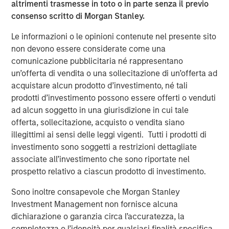
altrimenti trasmesse in toto o in parte senza il previo
consenso scritto di Morgan Stanley.
ALTS IN FOCUS
Le informazioni o le opinioni contenute nel presente sito
Hedge Funds 2026 Outlook
non devono essere considerate come una
comunicazione pubblicitaria né rappresentano
PRESS RELEASE
un’offerta di vendita o una sollecitazione di un’offerta ad
acquistare alcun prodotto d’investimento, né tali
Morgan Stanley Alternative Investment
prodotti d’investimento possono essere offerti o venduti
Partners Raises $516 Million for Riverview
ad alcun soggetto in una giurisdizione in cui tale
Strategic Opportunities Fund III
offerta, sollecitazione, acquisto o vendita siano
illegittimi ai sensi delle leggi vigenti. Tutti i prodotti di
investimento sono soggetti a restrizioni dettagliate
The Author
associate all’investimento che sono riportate nel
prospetto relativo a ciascun prodotto di investimento.
Sono inoltre consapevole che Morgan Stanley
Investment Management non fornisce alcuna
Mark van der Zwan
dichiarazione o garanzia circa l’accuratezza, la
completezza o l’idoneità per qualsiasi finalità specifica