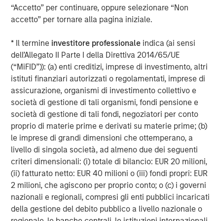
“Accetto” per continuare, oppure selezionare “Non
accetto” per tornare alla pagina iniziale.
* Il termine
investitore professionale
indica (ai sensi
RISK CONSIDERATIONS
dell’Allegato II Parte I della Direttiva 2014/65/UE
Diversification
neither assures a profit nor guarantees against
loss in a declining market.
(“MiFID”)): (a) enti creditizi, imprese di investimento, altri
istituti finanziari autorizzati o regolamentati, imprese di
There is no assurance that a portfolio will achieve its investment
assicurazione, organismi di investimento collettivo e
objective. Portfolios are subject to
market risk
, which is the
possibility that the market values of securities owned by the
società di gestione di tali organismi, fondi pensione e
portfolio will decline and that the value of portfolio shares may
società di gestione di tali fondi, negoziatori per conto
therefore be less than what you paid for them. Market values
can change daily due to economic and other events (e.g.,
proprio di materie prime e derivati su materie prime; (b)
natural disasters, health crises, terrorism, conflicts, and social
le imprese di grandi dimensioni che ottemperano, a
unrest) that affect markets, countries, companies, or
governments. It is difficult to predict the timing, duration, and
livello di singola società, ad almeno due dei seguenti
potential adverse effects (e.g., portfolio liquidity) of events.
criteri dimensionali: (i) totale di bilancio: EUR 20 milioni,
Accordingly, you can lose money investing in a portfolio.
Fixed-
(ii) fatturato netto: EUR 40 milioni o (iii) fondi propri: EUR
income securities
are subject to the ability of an issuer to make
timely principal and interest payments (credit risk), changes in
2 milioni, che agiscono per proprio conto; o (c) i governi
interest rates (interest rate risk), the creditworthiness of the
nazionali e regionali, compresi gli enti pubblici incaricati
issuer and general market liquidity (market risk). In a rising
interest-rate environment, bond prices may fall and may result
della gestione del debito pubblico a livello nazionale o
in periods of volatility and increased portfolio redemptions. In a
regionale, le banche centrali, le istituzioni internazionali