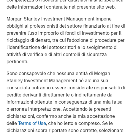
delle informazioni contenute nel presente sito web.
Morgan Stanley Investment Management impone
obblighi ai professionisti del settore finanziario al fine di
ARTICOLO
A
prevenire l’uso improprio di fondi di investimento per il
Real Estate Midyear Outlook:
T
riciclaggio di denaro, tra cui l’adozione di procedure per
Constructive Amid Fluid Backdrop
St
l’identificazione dei sottoscrittori e lo svolgimento di
A
attività di verifica e di altri controlli di sicurezza
The current macroenvironment remains resilient
A
pertinenti.
despite elevated volatility and divergence across
Q
markets. As inflation and energy prices keep
p
Sono consapevole che nessuna entità di Morgan
central banks hawkish, real estate continues to
i
Stanley Investment Management né alcuna sua
offer attractive relative value, supported by a
a
consociata potranno essere considerate responsabili di
25% repricing, durable income streams, and
r
perdite derivanti direttamente o indirettamente da
constrained supply. In this environment,
informazioni ottenute in conseguenza di una mia falsa
diversified portfolios and selective asset-level
7-AGO-2026
5
o erronea interpretazione. Accettando le presenti
investing remain critical.
dichiarazioni, confermo anche la mia accettazione
delle
Terms of Use
, che ho letto e compreso. Se le
dichiarazioni sopra riportate sono corrette, selezionare