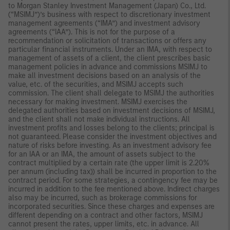
to Morgan Stanley Investment Management (Japan) Co., Ltd.
(“MSIMJ”)’s business with respect to discretionary investment
management agreements (“IMA”) and investment advisory
agreements (“IAA”). This is not for the purpose of a
recommendation or solicitation of transactions or offers any
particular financial instruments. Under an IMA, with respect to
management of assets of a client, the client prescribes basic
management policies in advance and commissions MSIMJ to
make all investment decisions based on an analysis of the
value, etc. of the securities, and MSIMJ accepts such
commission. The client shall delegate to MSIMJ the authorities
necessary for making investment. MSIMJ exercises the
delegated authorities based on investment decisions of MSIMJ,
and the client shall not make individual instructions. All
investment profits and losses belong to the clients; principal is
not guaranteed. Please consider the investment objectives and
nature of risks before investing. As an investment advisory fee
for an IAA or an IMA, the amount of assets subject to the
contract multiplied by a certain rate (the upper limit is 2.20%
per annum (including tax)) shall be incurred in proportion to the
contract period. For some strategies, a contingency fee may be
incurred in addition to the fee mentioned above. Indirect charges
also may be incurred, such as brokerage commissions for
incorporated securities. Since these charges and expenses are
different depending on a contract and other factors, MSIMJ
cannot present the rates, upper limits, etc. in advance. All