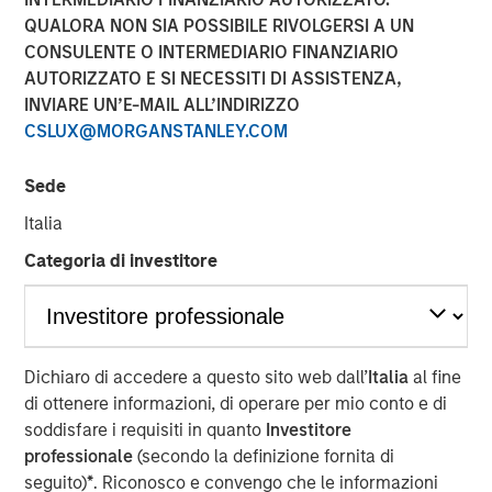
QUALORA NON SIA POSSIBILE RIVOLGERSI A UN
CONSULENTE O INTERMEDIARIO FINANZIARIO
AUTORIZZATO E SI NECESSITI DI ASSISTENZA,
Play
INVIARE UN’E-MAIL ALL’INDIRIZZO
CSLUX@MORGANSTANLEY.COM
Sede
Video
Italia
Stan DeLaney, Disruptive Change Researcher for
Categoria di investitore
Counterpoint Global delves into how the accelerating
boom in artificial intelligence is reshaping global
megatrends and redefining thematic investment
opportunities. Drawing on insights highlighted at Morgan
Stanley’s 2025 Thematic Conference, he unpacks AI’s
Dichiaro di accedere a questo sito web dall’
Italia
al fine
expanding influence across industries and explores
di ottenere informazioni, di operare per mio conto e di
where transformative structural changes may spark the
soddisfare i requisiti in quanto
Investitore
next wave of long term investment potential.
professionale
(secondo la definizione fornita di
seguito)
*
. Riconosco e convengo che le informazioni