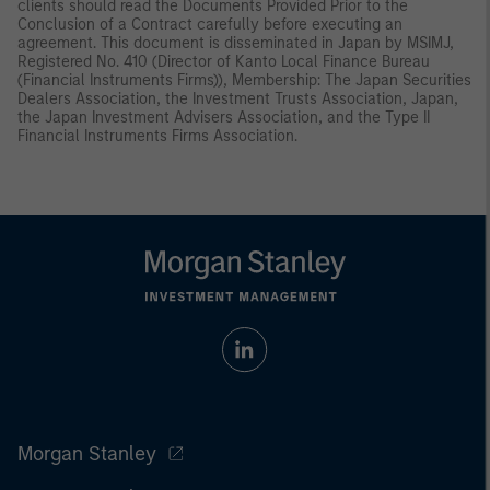
clients should read the Documents Provided Prior to the
Conclusion of a Contract carefully before executing an
agreement. This document is disseminated in Japan by MSIMJ,
Registered No. 410 (Director of Kanto Local Finance Bureau
(Financial Instruments Firms)), Membership: The Japan Securities
Dealers Association, the Investment Trusts Association, Japan,
the Japan Investment Advisers Association, and the Type II
Financial Instruments Firms Association.
Morgan Stanley