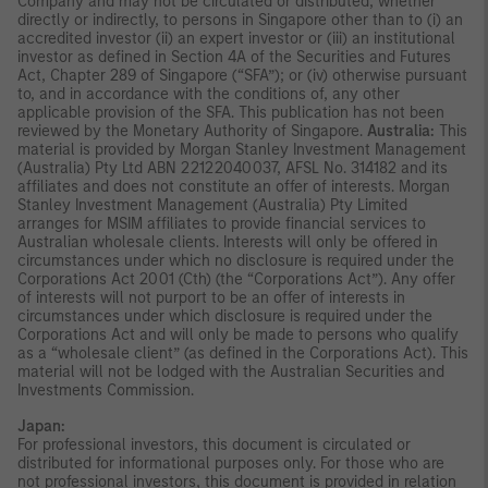
Company and may not be circulated or distributed, whether
directly or indirectly, to persons in Singapore other than to (i) an
accredited investor (ii) an expert investor or (iii) an institutional
investor as defined in Section 4A of the Securities and Futures
Act, Chapter 289 of Singapore (“SFA”); or (iv) otherwise pursuant
to, and in accordance with the conditions of, any other
applicable provision of the SFA. This publication has not been
reviewed by the Monetary Authority of Singapore.
Australia:
This
material is provided by Morgan Stanley Investment Management
(Australia) Pty Ltd ABN 22122040037, AFSL No. 314182 and its
affiliates and does not constitute an offer of interests. Morgan
Stanley Investment Management (Australia) Pty Limited
arranges for MSIM affiliates to provide financial services to
Australian wholesale clients. Interests will only be offered in
circumstances under which no disclosure is required under the
Corporations Act 2001 (Cth) (the “Corporations Act”). Any offer
of interests will not purport to be an offer of interests in
circumstances under which disclosure is required under the
Corporations Act and will only be made to persons who qualify
as a “wholesale client” (as defined in the Corporations Act). This
material will not be lodged with the Australian Securities and
Investments Commission.
Japan:
For professional investors, this document is circulated or
distributed for informational purposes only. For those who are
not professional investors, this document is provided in relation