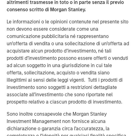
CONSILIENT OBSERVER
altrimenti trasmesse in toto o in parte senza il previo
consenso scritto di Morgan Stanley.
Opportunities and Expectations: The Present
Value of Growth Opportunities in Valuation
Le informazioni o le opinioni contenute nel presente sito
non devono essere considerate come una
comunicazione pubblicitaria né rappresentano
un’offerta di vendita o una sollecitazione di un’offerta ad
acquistare alcun prodotto d’investimento, né tali
prodotti d’investimento possono essere offerti o venduti
Approfondimenti in primo
ad alcun soggetto in una giurisdizione in cui tale
offerta, sollecitazione, acquisto o vendita siano
piano
illegittimi ai sensi delle leggi vigenti. Tutti i prodotti di
investimento sono soggetti a restrizioni dettagliate
associate all’investimento che sono riportate nel
prospetto relativo a ciascun prodotto di investimento.
Sono inoltre consapevole che Morgan Stanley
Investment Management non fornisce alcuna
dichiarazione o garanzia circa l’accuratezza, la
completezza o l’idoneità per qualsiasi finalità specifica