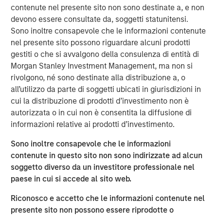
Counterpoint Global
contenute nel presente sito non sono destinate a, e non
devono essere consultate da, soggetti statunitensi.
Counterpoint Global’s culture fosters collaboration,
Sono inoltre consapevole che le informazioni contenute
creativity, continued development and differentiated
nel presente sito possono riguardare alcuni prodotti
thinking.
gestiti o che si avvalgono della consulenza di entità di
Morgan Stanley Investment Management, ma non si
Approfondimenti correlati
rivolgono, né sono destinate alla distribuzione a, o
all’utilizzo da parte di soggetti ubicati in giurisdizioni in
CONSILIENT OBSERVER
cui la distribuzione di prodotti d’investimento non è
autorizzata o in cui non è consentita la diffusione di
The Wisdom of Crowds in Markets: Crowd
informazioni relative ai prodotti d’investimento.
Behavior in Prediction, Betting, and Stock
Markets
Sono inoltre consapevole che le informazioni
contenute in questo sito non sono indirizzate ad alcun
ARTICOLO
soggetto diverso da un investitore professionale nel
AI in Active Fund Management: The State of
paese in cui si accede al sito web.
Adoption in 2026
Riconosco e accetto che le informazioni contenute nel
presente sito non possono essere riprodotte o