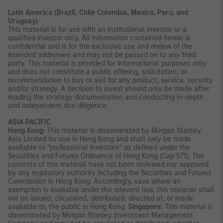
Latin America (Brazil, Chile Colombia, Mexico, Peru, and
Uruguay)
This material is for use with an institutional investor or a
qualified investor only. All information contained herein is
confidential and is for the exclusive use and review of the
intended addressee and may not be passed on to any third
party. This material is provided for informational purposes only
and does not constitute a public offering, solicitation, or
recommendation to buy or sell for any product, service, security
and/or strategy. A decision to invest should only be made after
reading the strategy documentation and conducting in-depth
and independent due diligence.
ASIA PACIFIC
Hong Kong:
This material is disseminated by Morgan Stanley
Asia Limited for use in Hong Kong and shall only be made
available to “professional investors” as defined under the
Securities and Futures Ordinance of Hong Kong (Cap 571). The
contents of this material have not been reviewed nor approved
by any regulatory authority including the Securities and Futures
Commission in Hong Kong. Accordingly, save where an
exemption is available under the relevant law, this material shall
not be issued, circulated, distributed, directed at, or made
available to, the public in Hong Kong.
Singapore:
This material is
disseminated by Morgan Stanley Investment Management