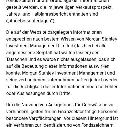
Fonds sollten nur auf Grundlage der Informationen
gestellt werden, die im jeweiligen Verkaufsprospekt,
From Electric Vehicles to Humanoids:
Jahres- und Halbjahresbericht enthalten sind
China’s Next Manufacturing Leap
(„Angebotsunterlagen”).
Humanoid robots sit at the intersection of
Die auf der Website dargelegten Informationen
hardware, AI, manufacturing, real-world data and
entsprechen nach bestem Wissen von Morgan Stanley
customer integration. Longer-term value may
Investment Management Limited (das hierbei alle
depend more on intelligence, software and fleet
angemessene Sorgfalt hat walten lassen) den
learning. Jerry Pang and Rose Kim examine how
Tatsachen und es wurde nichts ausgelassen, das sich
China’s humanoid robots are beginning to move
auf die Bedeutung dieser Informationen auswirken
from televised spectacles to manufacturing and
könnte. Morgan Stanley Investment Management und
commercial roles.
05-AUG-2026
seine verbundenen Unternehmen haften jedoch weder
für die Richtigkeit dieser Informationen noch für Fehler
oder Auslassungen durch Dritte.
Um die Nutzung von Anlagefonds für Geldwäsche zu
verhindern, gelten für im Finanzsektor tätige Personen
besondere Verpflichtungen. Vor diesem Hintergrund ist
ein Verfahren zur Identifizierung von Fondszeichnern