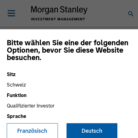
Einblicke
Bitte wählen Sie eine der folgenden
Optionen, bevor Sie diese Website
besuchen.
Sitz
Alle
Schweiz
Funktion
Qualifizierter Investor
Sprache
315
of
315
Ergebnissen
Filters
Französisch
Deutsch