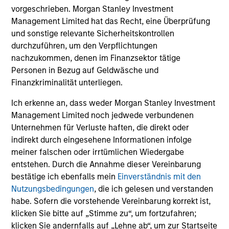
vorgeschrieben. Morgan Stanley Investment
Management Limited hat das Recht, eine Überprüfung
und sonstige relevante Sicherheitskontrollen
durchzuführen, um den Verpflichtungen
VIERTELJÄHRLICH
nachzukommen, denen im Finanzsektor tätige
Personen in Bezug auf Geldwäsche und
The BEAT™ for Q3 2026 - August
Finanzkriminalität unterliegen.
Use The BEAT™ as your timely resource for the
Ich erkenne an, dass weder Morgan Stanley Investment
markets. Each edition gives you ideas and insights
Management Limited noch jedwede verbundenen
that show you how to navigate the current
Unternehmen für Verluste haften, die direkt oder
investment environment.
indirekt durch eingesehene Informationen infolge
meiner falschen oder irrtümlichen Wiedergabe
entstehen. Durch die Annahme dieser Vereinbarung
bestätige ich ebenfalls mein
Einverständnis mit den
Nutzungsbedingungen
, die ich gelesen und verstanden
05-AUG-2026
habe. Sofern die vorstehende Vereinbarung korrekt ist,
klicken Sie bitte auf „Stimme zu“, um fortzufahren;
klicken Sie andernfalls auf „Lehne ab“, um zur Startseite