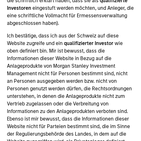
die schriftlich erklärt haben, dass sie als
qualifizierte
constrained supply. In this environment, diversified
Investoren
eingestuft werden möchten, und Anleger, die
portfolios and selective asset-level investing
07-AUG-2026
eine schriftliche Vollmacht für Ermessensverwaltung
remain critical.
abgeschlossen haben).
Ich bestätige, dass ich aus der Schweiz auf diese
Website zugreife und ein
qualifizierter Investor
wie
oben definiert bin. Mir ist bewusst, dass die
Informationen dieser Website in Bezug auf die
Anlageprodukte von Morgan Stanley Investment
Management nicht für Personen bestimmt sind, nicht
an Personen ausgegeben werden bzw. nicht von
Personen genutzt werden dürfen, die Rechtsordnungen
unterstehen, in denen die Anlageprodukte nicht zum
ARTIKEL
Vertrieb zugelassen oder die Verbreitung von
Informationen zu den Anlageprodukten verboten sind.
The MSIM Quantitative Duration
Ebenso ist mir bewusst, dass die Informationen dieser
Strategy Model: A Factor-Based
Website nicht für Parteien bestimmt sind, die im Sinne
Approach to Managing Interest Rates
der Regulierungsbehörde des Landes, in dem auf die
Anton Heese and Matas Vala explore the