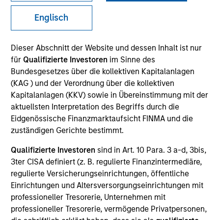
Englisch
Dieser Abschnitt der Website und dessen Inhalt ist nur
für
Qualifizierte Investoren
im Sinne des
Bundesgesetzes über die kollektiven Kapitalanlagen
(KAG ) und der Verordnung über die kollektiven
Kapitalanlagen (KKV) sowie in Übereinstimmung mit der
ARTIKEL
aktuellsten Interpretation des Begriffs durch die
Eidgenössische Finanzmarktaufsicht FINMA und die
Real Estate Midyear Outlook:
zuständigen Gerichte bestimmt.
Constructive Amid Fluid Backdrop
Qualifizierte Investoren
sind in Art. 10 Para. 3 a-d, 3bis,
The current macroenvironment remains resilient
3ter CISA definiert (z. B. regulierte Finanzintermediäre,
despite elevated volatility and divergence across
regulierte Versicherungseinrichtungen, öffentliche
markets. As inflation and energy prices keep
Einrichtungen und Altersversorgungseinrichtungen mit
central banks hawkish, real estate continues to
professioneller Tresorerie, Unternehmen mit
offer attractive relative value, supported by a 25%
professioneller Tresorerie, vermögende Privatpersonen,
repricing, durable income streams, and