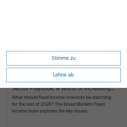
Stimme zu
ARTIKEL
Lehne ab
Broad Markets Fixed Income Multi-
Sector Playbook: A World of Increasing
Dispersion
What should fixed income investors be watching
for the rest of 2026? The Broad Markets Fixed
Income team explores the key issues.