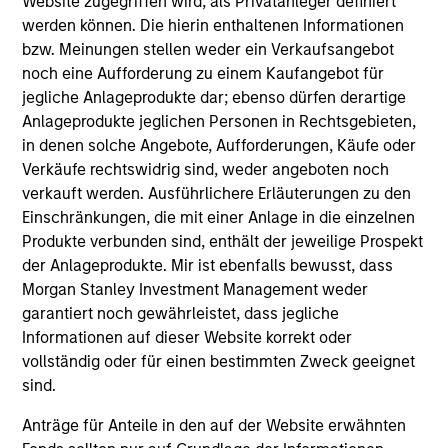
Website zugegriffen wird, als Privatanleger definiert
Quantitative Duration Strategy Model, one of the
werden können. Die hierin enthaltenen Informationen
proprietary tools the team uses to enhance their
bzw. Meinungen stellen weder ein Verkaufsangebot
investment process, as it helps provide structure
noch eine Aufforderung zu einem Kaufangebot für
and rigour with identifying and processing
jegliche Anlageprodukte dar; ebenso dürfen derartige
relevant and important data.
Anlageprodukte jeglichen Personen in Rechtsgebieten,
in denen solche Angebote, Aufforderungen, Käufe oder
05-AUG-2026
Verkäufe rechtswidrig sind, weder angeboten noch
verkauft werden. Ausführlichere Erläuterungen zu den
Einschränkungen, die mit einer Anlage in die einzelnen
Produkte verbunden sind, enthält der jeweilige Prospekt
der Anlageprodukte. Mir ist ebenfalls bewusst, dass
Morgan Stanley Investment Management weder
garantiert noch gewährleistet, dass jegliche
Informationen auf dieser Website korrekt oder
vollständig oder für einen bestimmten Zweck geeignet
sind.
Anträge für Anteile in den auf der Website erwähnten
TALES FROM THE EMERGING WORLD