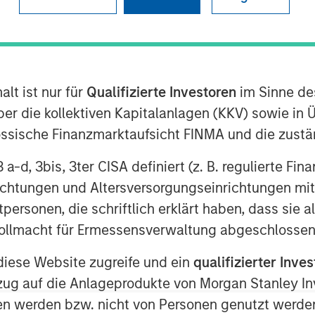
lt ist nur für
Qualifizierte Investoren
im Sinne de
er die kollektiven Kapitalanlagen (KKV) sowie in 
nössische Finanzmarktaufsicht FINMA und die zust
n the Middle East has moved beyond
 3 a-d, 3bis, 3ter CISA definiert (z. B. regulierte Fi
 negotiations and only a tenuous
richtungen und Altersversorgungseinrichtungen mit
ption—particularly around the Strait
personen, die schriftlich erklärt haben, dass sie a
said before, duration of the
e Vollmacht für Ermessensverwaltung abgeschlossen
ers.
diese Website zugreife und ein
qualifizierter Inves
enough to have long-term, global
ezug auf die Anlageprodukte von Morgan Stanley 
 impact extends well beyond the
n werden bzw. nicht von Personen genutzt werden
ffects on the energy sector are