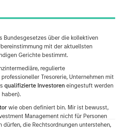
s Bundesgesetzes über die kollektiven
Übereinstimmung mit der aktuellsten
ändigen Gerichte bestimmt.
nanzintermediäre, regulierte
Ähnliche Einblicke
 professioneller Tresorerie, Unternehmen mit
ARTIKEL
ls
qualifizierte Investoren
eingestuft werden
2026 Russell Reconstitution: A
 haben).
New Lens on Growth, Value
and Active Management
tor
wie oben definiert bin. Mir ist bewusst,
Investment Management nicht für Personen
ARTIKEL
 dürfen, die Rechtsordnungen unterstehen,
Equity Market Monitor – Q2