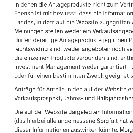
in denen die Anlageprodukte nicht zum Vertr
clear, broader spillovers—both direct 
Ebenso ist mir bewusst, dass die Informatio
numerous areas of the market, from 
Landes, in dem auf die Website zugegriffen w
near-term monetary policy.
Meinungen stellen weder ein Verkaufsangebo
First, we rewind to cover the current 
dürfen derartige Anlageprodukte jeglichen P
rechtswidrig sind, weder angeboten noch ver
die einzelnen Produkte verbunden sind, enth
Investment Management weder garantiert noch
Global Oil Production: 12 Milli
oder für einen bestimmten Zweck geeignet s
Anträge für Anteile in den auf der Website e
Verkaufsprospekt, Jahres- und Halbjahresber
Die auf der Website dargelegten Informati
(das hierbei alle angemessene Sorgfalt hat 
dieser Informationen auswirken könnte. Mo