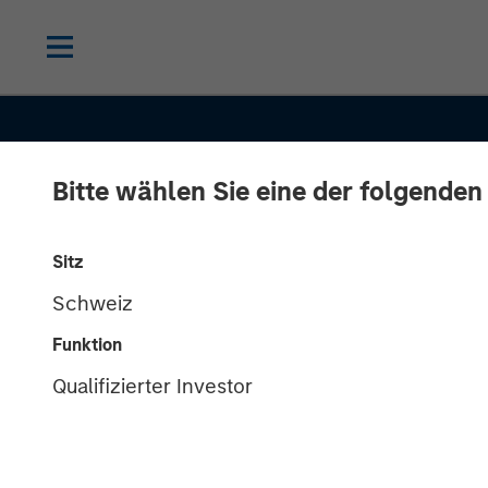
Bitte wählen Sie eine der folgenden
INSIGHTS
Sitz
Schweiz
Oil, Iran and G
Funktion
Supply Chains
Qualifizierter Investor
Duration Matte