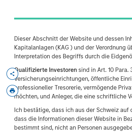
Markets
12 MAI 2026
Dieser Abschnitt der Website und dessen Inha
Kapitalanlagen (KAG ) und der Verordnung üb
Interpretation des Begriffs durch die Eidge
The recent Iran-related escalation i
Qualifizierte Investoren
sind in Art. 10 Para.
a short-term oil shock. With strained
Versicherungseinrichtungen, öffentliche Ein
ceasefire, the risk of prolonged disru
professioneller Tresorerie, vermögende Privat
of Hormuz—has increased. As we have 
möchten, und Anleger, die eine schriftlich
conflict—not just its magnitude—matt
Ich bestätige, dass ich aus der Schweiz auf 
The conflict has now persisted long 
dass die Informationen dieser Website in B
economic implications. Its potential
bestimmt sind, nicht an Personen ausgegebe
daily movement in oil prices. While e