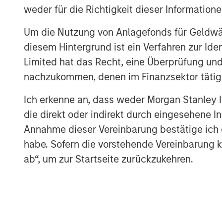
weder für die Richtigkeit dieser Information
Um die Nutzung von Anlagefonds für Geldwäs
diesem Hintergrund ist ein Verfahren zur I
Source: U.S. Energy Information Administration (
Limited hat das Recht, eine Überprüfung und
nachzukommen, denen im Finanzsektor tätige
Ich erkenne an, dass weder Morgan Stanley
Maritime Disruption: Daily Num
die direkt oder indirekt durch eingesehene 
Strait of Hormuz
Annahme dieser Vereinbarung bestätige ich
habe. Sofern die vorstehende Vereinbarung kor
ab“, um zur Startseite zurückzukehren.