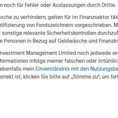
en noch für Fehler oder Auslassungen durch Dritte.
che zu verhindern, gelten für im Finanzsektor tät
dentifizierung von Fondszeichnern vorgeschrieben
EIA); April 7, 2026.
 sonstige relevante Sicherheitskontrollen durchzu
 Personen in Bezug auf Geldwäsche und Finanzkri
 Investment Management Limited noch jedwede ve
ber of Ships Traversing the
Informationen infolge meiner falschen oder irrtüm
 ebenfalls mein
Einverständnis mit den Nutzungs
rekt ist, klicken Sie bitte auf „Stimme zu“, um for