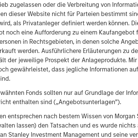
ieb zugelassen oder die Verbreitung von Informat
and indirect—are likely to touch
nen dieser Website nicht für Parteien bestimmt si
big tech to consumer spending and
ird, als Privatanleger definiert werden können. Di
t noch eine Aufforderung zu einem Kaufangebot f
supply of oil hitting the market…
ersonen in Rechtsgebieten, in denen solche Angeb
kauft werden. Ausführlichere Erläuterungen zu de
ält der jeweilige Prospekt der Anlageprodukte. Mir
 gewährleistet, dass jegliche Informationen auf 
on Barrels Short
ind.
rwähnten Fonds sollten nur auf Grundlage der Info
icht enthalten sind („Angebotsunterlagen”).
onen entsprechen nach bestem Wissen von Morgan
walten lassen) den Tatsachen und es wurde nichts
rgan Stanley Investment Management und seine v