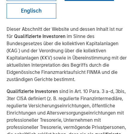
Englisch
Play
Dieser Abschnitt der Website und dessen Inhalt ist nur
für
Qualifizierte Investoren
im Sinne des
Bundesgesetzes über die kollektiven Kapitalanlagen
(KAG ) und der Verordnung über die kollektiven
Video
Kapitalanlagen (KKV) sowie in Übereinstimmung mit der
aktuellsten Interpretation des Begriffs durch die
As geopolitical tensions eased and rate volatility became
Eidgenössische Finanzmarktaufsicht FINMA und die
more orderly, credit spreads retraced and risk sentiment
zuständigen Gerichte bestimmt.
improved despite elevated inflation and energy
uncertainty. Watch our latest Global Fixed Income Bulletin
Qualifizierte Investoren
sind in Art. 10 Para. 3 a-d, 3bis,
video to explore how our portfolios are positioned amid
3ter CISA definiert (z. B. regulierte Finanzintermediäre,
ongoing risks.
regulierte Versicherungseinrichtungen, öffentliche
Einrichtungen und Altersversorgungseinrichtungen mit
Broad Markets Fixed Income Team
professioneller Tresorerie, Unternehmen mit
professioneller Tresorerie, vermögende Privatpersonen,
Our team provides exposure to what we consider the best