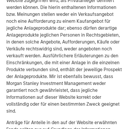
Website zugegriffen wird, als Privatanleger definiert
Built on Resilience
werden können. Die hierin enthaltenen Informationen
bzw. Meinungen stellen weder ein Verkaufsangebot
GLOBAL FIXED INCOME BULLETIN
noch eine Aufforderung zu einem Kaufangebot für
jegliche Anlageprodukte dar; ebenso dürfen derartige
Video: Risk Assets Persist
Anlageprodukte jeglichen Personen in Rechtsgebieten,
in denen solche Angebote, Aufforderungen, Käufe oder
Verkäufe rechtswidrig sind, weder angeboten noch
verkauft werden. Ausführlichere Erläuterungen zu den
Einschränkungen, die mit einer Anlage in die einzelnen
Produkte verbunden sind, enthält der jeweilige Prospekt
Vorgestellte Einblicke
der Anlageprodukte. Mir ist ebenfalls bewusst, dass
Morgan Stanley Investment Management weder
garantiert noch gewährleistet, dass jegliche
Informationen auf dieser Website korrekt oder
vollständig oder für einen bestimmten Zweck geeignet
sind.
Anträge für Anteile in den auf der Website erwähnten