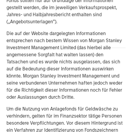
Fonds sollten nur auf Grundlage der Informationen
gestellt werden, die im jeweiligen Verkaufsprospekt,
Jahres- und Halbjahresbericht enthalten sind
(„Angebotsunterlagen”).
ARTIKEL
A
Die auf der Website dargelegten Informationen
entsprechen nach bestem Wissen von Morgan Stanley
Real Estate Midyear Outlook:
T
Investment Management Limited (das hierbei alle
Constructive Amid Fluid Backdrop
St
angemessene Sorgfalt hat walten lassen) den
A
The current macroenvironment remains resilient
A
Tatsachen und es wurde nichts ausgelassen, das sich
despite elevated volatility and divergence across
Q
auf die Bedeutung dieser Informationen auswirken
markets. As inflation and energy prices keep
p
könnte. Morgan Stanley Investment Management und
central banks hawkish, real estate continues to
i
seine verbundenen Unternehmen haften jedoch weder
offer attractive relative value, supported by a
a
für die Richtigkeit dieser Informationen noch für Fehler
25% repricing, durable income streams, and
r
oder Auslassungen durch Dritte.
constrained supply. In this environment,
diversified portfolios and selective asset-level
Um die Nutzung von Anlagefonds für Geldwäsche zu
07-AUG-2026
0
investing remain critical.
verhindern, gelten für im Finanzsektor tätige Personen
besondere Verpflichtungen. Vor diesem Hintergrund ist
ein Verfahren zur Identifizierung von Fondszeichnern