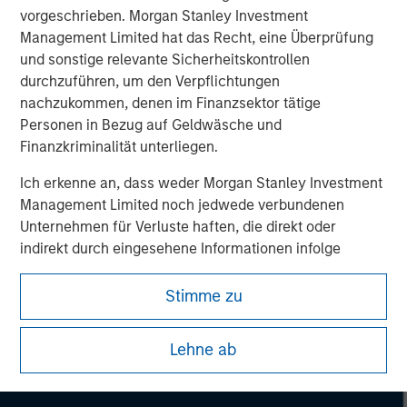
vorgeschrieben. Morgan Stanley Investment
Management Limited hat das Recht, eine Überprüfung
und sonstige relevante Sicherheitskontrollen
durchzuführen, um den Verpflichtungen
nachzukommen, denen im Finanzsektor tätige
Personen in Bezug auf Geldwäsche und
Finanzkriminalität unterliegen.
Ich erkenne an, dass weder Morgan Stanley Investment
Management Limited noch jedwede verbundenen
Unternehmen für Verluste haften, die direkt oder
indirekt durch eingesehene Informationen infolge
meiner falschen oder irrtümlichen Wiedergabe
entstehen. Durch die Annahme dieser Vereinbarung
Stimme zu
bestätige ich ebenfalls mein
Einverständnis mit den
Morgan Stanley
Nutzungsbedingungen
, die ich gelesen und verstanden
Lehne ab
habe. Sofern die vorstehende Vereinbarung korrekt ist,
Morgan Stanley Careers
klicken Sie bitte auf „Stimme zu“, um fortzufahren;
klicken Sie andernfalls auf „Lehne ab“, um zur Startseite