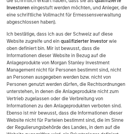
die schriftlich erklärt haben, dass sie als
qualifizierte
ideas in fixed income. Leveraging the expertise of our
Investoren
eingestuft werden möchten, und Anleger, die
specialized teams, we use a team-based, rigorous and
eine schriftliche Vollmacht für Ermessensverwaltung
disciplined process that seeks out superior and
abgeschlossen haben).
repeatable results.
Ich bestätige, dass ich aus der Schweiz auf diese
Website zugreife und ein
qualifizierter Investor
wie
Featured Products
oben definiert bin. Mir ist bewusst, dass die
Informationen dieser Website in Bezug auf die
Global Fixed Income Opportunities Fund
Anlageprodukte von Morgan Stanley Investment
Management nicht für Personen bestimmt sind, nicht
an Personen ausgegeben werden bzw. nicht von
Ähnliche Einblicke
Personen genutzt werden dürfen, die Rechtsordnungen
unterstehen, in denen die Anlageprodukte nicht zum
GLOBAL FIXED INCOME BULLETIN
Vertrieb zugelassen oder die Verbreitung von
Video: Built on Resilience
Informationen zu den Anlageprodukten verboten sind.
Ebenso ist mir bewusst, dass die Informationen dieser
Website nicht für Parteien bestimmt sind, die im Sinne
GLOBAL FIXED INCOME BULLETIN
der Regulierungsbehörde des Landes, in dem auf die