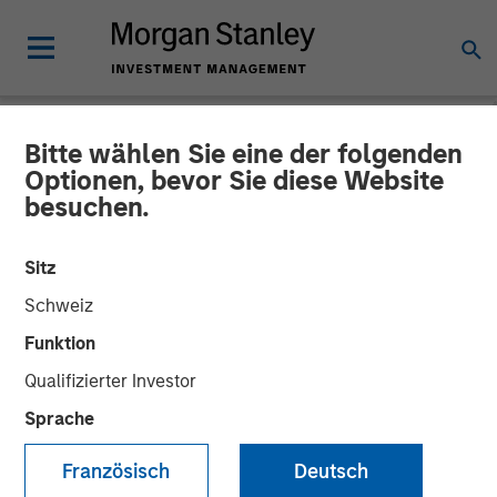
Bitte wählen Sie eine der folgenden
GLOBAL FIXED INCOME BULLETIN
INSIGHTS
Optionen, bevor Sie diese Website
besuchen.
Video: Stabilizing After
Shock
Sitz
Schweiz
27 MAI 2026
Funktion
Qualifizierter Investor
Sprache
Französisch
Deutsch